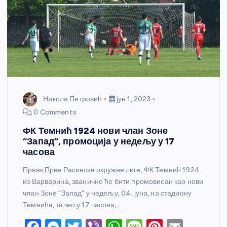
Никола Петровић
јун 1, 2023
0 Comments
ФК Темнић 1924 нови члан Зоне
“Запад”, промоција у недељу у 17
часова
Првак Прве Расинске окружне лиге, ФК Темнић 1924
из Варварина, званично ће бити промовисан као нови
члан Зоне “Запад” у недељу, 04. јуна, на стадиону
Темнића, тачно у 17 часова,…