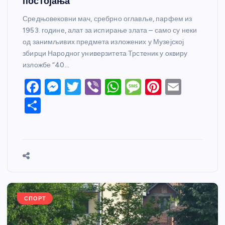
постојања
Средњовековни мач, сребрно оглавље, парфем из
1953. године, алат за испирање злата – само су неки
од занимљивих предмета изложених у Музејској
збирци Народног универзитета Трстеник у оквиру
изложбе “40…
F
M
T
Vi
W
M
Pi
E
a
e
w
b
h
e
nt
m
S
c
ss
itt
er
at
ss
er
ail
h
e
e
er
s
a
e
ar
b
n
A
g
st
e
o
g
p
e
o
er
p
k
СПОРТ