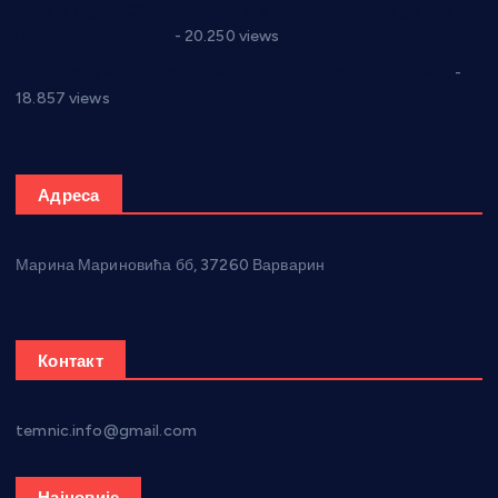
Јелена Вујић-Обрадовић представник Александровца у
Парламенту Србије
- 20.250 views
Откривена илегална штампарија новца код Варварина
-
18.857 views
Адреса
Марина Мариновића бб, 37260 Варварин
Контакт
temnic.info@gmail.com