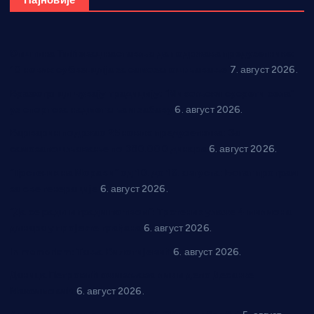
Најновије
Општина Ћићевац наставља да подржава предузетнике:
10 нових субвенција за самозапошљавање
7. август 2026.
Вражогрнци чувају традицију: “Михољски сусрети села”
уз спортска надметања и забаву
6. август 2026.
Варварин подржао 25 нових предузетника: За
самозапошљавање по 380.000 динара
6. август 2026.
“Трстеник на Морави” од 10. до 16. августа: Богат програм
за све генерације
6. август 2026.
“Да се ради и гради по твом”: Трстеник улаже 4 милиона
динара у пројекте грађана
6. август 2026.
In memoriam: Тања Вилотијевић
6. август 2026.
Даница Петровић оживљава лик и дело Десанке
Максимовић
6. август 2026.