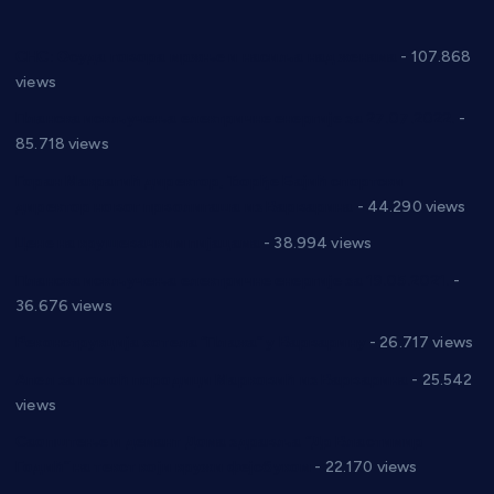
СНС: Осуда говора мржње и насиља над женама
- 107.868
views
Планска искључења електричне енергије за 27.07.2022.
-
85.718 views
Горан Макрагић директор, Ђорђе Бајић спортски
директор новог прволигаша из Варварина
- 44.290 views
Цене на крушевачким пијацама
- 38.994 views
Планска искључења електричне енергије за 19.05.2021.
-
36.676 views
Реконструкција хотела “Плажа” у Варварину
- 26.717 views
Апел за помоћ породици Марковић из Варварина
- 25.542
views
Саопштење и демант Дома здравља “Др Властимир
Годић” на текст који кружи фејсбуком
- 22.170 views