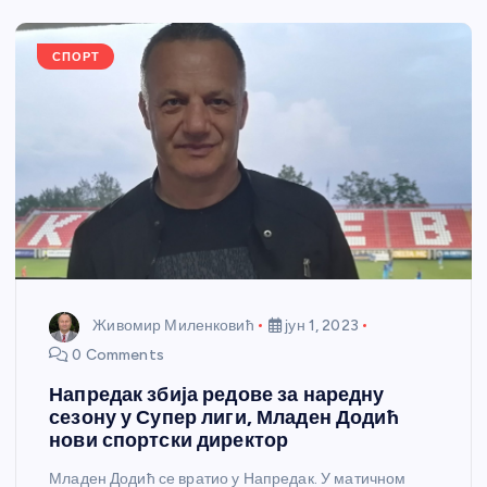
o
er
p
k
СПОРТ
Живомир Миленковић
јун 1, 2023
0 Comments
Напредак збија редове за наредну
сезону у Супер лиги, Младен Додић
нови спортски директор
Младен Додић се вратио у Напредак. У матичном