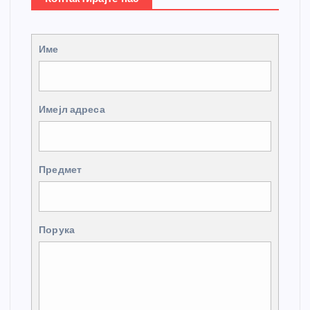
Име
Имејл адреса
Предмет
Порука