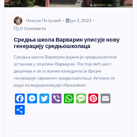
Никола Петровић
јун 3, 2023
0 Comments
Средња школа Варварин уписује нову
генерацију средњошколаца
Средња школа Варварин једина је средњошколска
установа у општини Варварин. Постоји већ шест
деценија и за то време изнедрила је бројне
генерације свршених средњошколаца. Активно се
ради на модернизацији образовних…
F
M
T
Vi
W
M
Pi
E
a
e
w
b
h
e
nt
m
S
c
ss
itt
er
at
ss
er
ail
h
e
e
er
s
a
e
ar