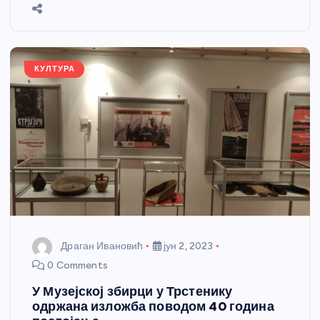
b
n
A
g
st
e
o
g
p
e
o
er
p
k
КУЛТУРА
Драган Ивановић
јун 2, 2023
0 Comments
У Музејској збирци у Трстенику
одржана изложба поводом 40 година