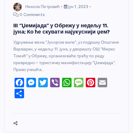
Никола Петровић
јун 1, 2023
0 Comments
III “Џемијада” у Обрежу у недељу 11.
јуна; Ко ће скувати најукуснији џем?
Удружење жена “Јухорске виле”, уз подршку Oпштине
Варварин, у недељу 11. јуна, у дворишту ОШ “Мирко
Томић” у Обрежу, организоваће трећу по реду
привредно – туристичку манифестацију “Џемијада”.
Право учешћа…
F
M
T
Vi
W
M
Pi
E
a
e
w
b
h
e
nt
m
S
c
ss
itt
er
at
ss
er
ail
h
e
e
er
s
a
e
ar
b
n
A
g
st
e
o
g
p
e