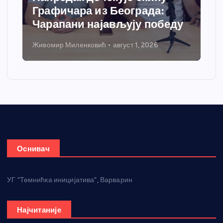
Графичара из Београда:
Чарапани најављују победу
Живомир Миленковић
август 1, 2026
Оснивач
УГ “Темнићка иницијатива”, Варварин
Најчитаније