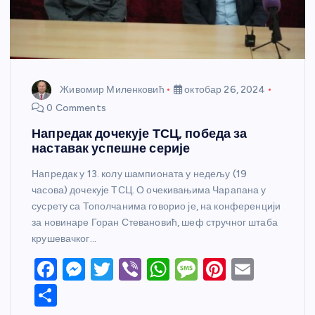
Живомир Миленковић
октобар 26, 2024
0 Comments
Напредак дочекује ТСЦ, победа за
наставак успешне серије
Напредак у 13. колу шампионата у недељу (19
часова) дочекује ТСЦ. О очекивањима Чарапана у
сусрету са Тополчанима говорио је, на конференцији
за новинаре Горан Стевановић, шеф стручног штаба
крушевачког…
F
M
T
Vi
W
M
Pi
E
a
e
w
b
h
e
nt
m
S
c
ss
itt
er
at
ss
er
ail