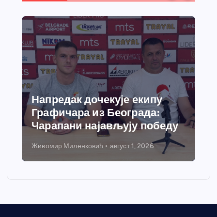
Спортски центар “Ћићевац”
добија савремени систем
грејања
Никола Петровић
јул 31, 2026