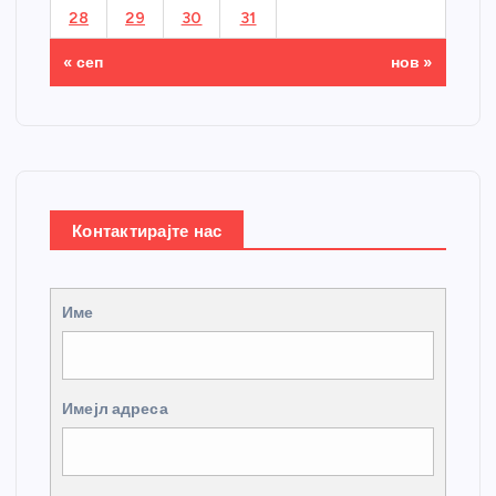
28
29
30
31
« сеп
нов »
Контактирајте нас
Име
Имејл адреса