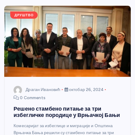
o
er
p
k
ДРУШТВО
Драган Ивановић
октобар 26, 2024
0 Comments
Решено стамбено питање за три
избегличке породице у Врњачкој Бањи
Комесаријат за избеглице и миграције и Општина
Врњачка Бања решили су стамбено питање за три