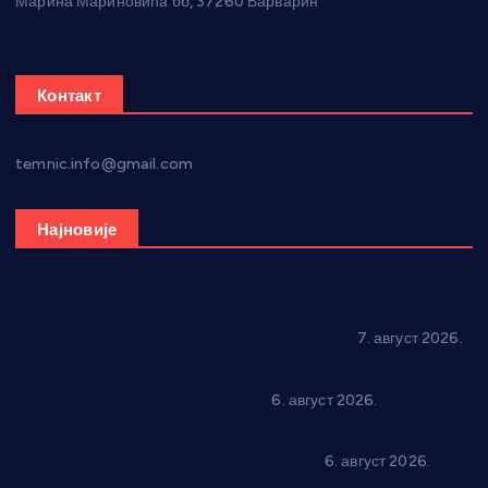
Марина Мариновића бб, 37260 Варварин
Контакт
temnic.info@gmail.com
Најновије
Општина Ћићевац наставља да подржава предузетнике:
10 нових субвенција за самозапошљавање
7. август 2026.
Вражогрнци чувају традицију: “Михољски сусрети села”
уз спортска надметања и забаву
6. август 2026.
Варварин подржао 25 нових предузетника: За
самозапошљавање по 380.000 динара
6. август 2026.