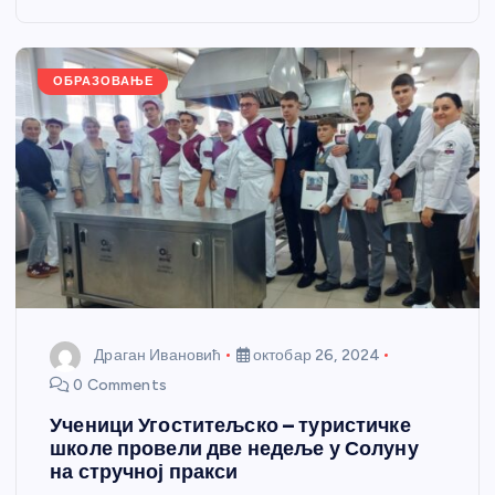
o
g
p
e
o
er
p
k
ОБРАЗОВАЊЕ
Драган Ивановић
октобар 26, 2024
0 Comments
Ученици Угоститељско – туристичке
школе провели две недеље у Солуну
на стручној пракси