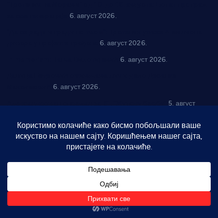
“Трстеник на Морави” од 10. до 16. августа: Богат програм
за све генерације
6. август 2026.
“Да се ради и гради по твом”: Трстеник улаже 4 милиона
динара у пројекте грађана
6. август 2026.
In memoriam: Тања Вилотијевић
6. август 2026.
Даница Петровић оживљава лик и дело Десанке
Максимовић
6. август 2026.
Александровац спреман за 61. “Жупску бербу”
5. август
2026.
Нова игралишта стижу у Бошњане, Доњи Катун и Парцане
5. август 2026.
Телефон
061 30 76 567