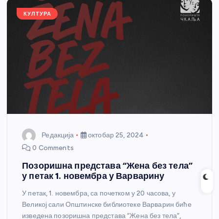
k
КУЛТУРА
Редакција
октобар 25, 2024
0 Comments
Позоришна представа “Жена без тела”
у петак 1. новембра у Варварину
У петак, 1. новембра, са почетком у 20 часова, у
Великој сали Општинске библиотеке Варварин биће
изведена позоришна представа “Жена без тела”,