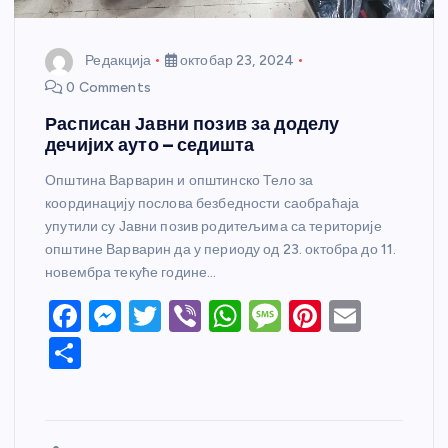
Редакција
октобар 23, 2024
0 Comments
Расписан Јавни позив за доделу
дечијих ауто – седишта
Општина Варварин и општинско Тело за
координацију послова безбедности саобраћаја
упутили су Јавни позив родитељима са територије
општине Варварин да у периоду од 23. октобра до 11.
новембра текуће године…
F
M
T
Vi
W
M
Pi
E
a
e
w
b
h
e
nt
m
S
c
ss
itt
er
at
ss
er
ail
h
e
e
er
s
a
e
ar
b
n
A
g
st