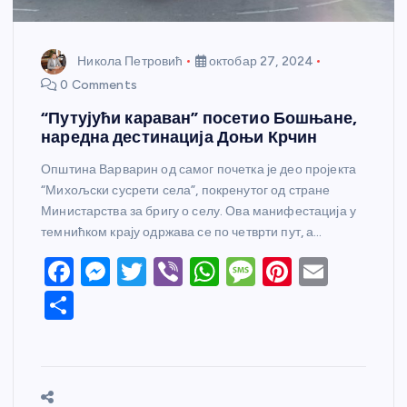
Никола Петровић
октобар 27, 2024
0 Comments
“Путујући караван” посетио Бошњане,
наредна дестинација Доњи Крчин
Општина Варварин од самог почетка је део пројекта
“Михољски сусрети села”, покренутог од стране
Министарства за бригу о селу. Ова манифестација у
темнићком крају одржава се по четврти пут, а…
F
M
T
Vi
W
M
Pi
E
a
e
w
b
h
e
nt
m
S
c
ss
itt
er
at
ss
er
ail
h
e
e
er
s
a
e
ar
b
n
A
g
st
e