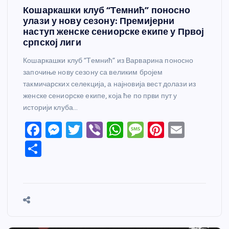
Кошаркашки клуб “Темнић” поносно
улази у нову сезону: Премијерни
наступ женске сениорске екипе у Првој
српској лиги
Кошаркашки клуб “Темнић” из Варварина поносно
започиње нову сезону са великим бројем
такмичарских селекција, а најновија вест долази из
женске сениорске екипе, која ће по први пут у
историји клуба…
F
M
T
Vi
W
M
Pi
E
a
e
w
b
h
e
nt
m
S
c
ss
itt
er
at
ss
er
ail
h
e
e
er
s
a
e
ar
b
n
A
g
st
e
o
g
p
e
o
er
p