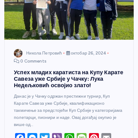
Никола Петровић
октобар 26, 2024
0 Comments
Успех младих каратиста на Купу Карате
Савеза уже Србије у Чачку: Лука
Недељковић освојио злато!
Данас је у Чачку одржан престижни турнир, Куп
Карате Савеза уже Србије, квалификационо
такмичење за предстојећи Куп Србије у категоријама
полетарци, пионири и наде. Овај догађај окупио је
више од…