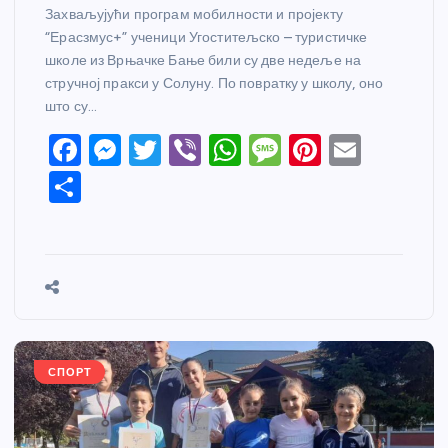
Захваљујући програм мобилности и пројекту
“Ерасзмус+” ученици Угоститељско – туристичке
школе из Врњачке Бање били су две недеље на
стручној пракси у Солуну. По повратку у школу, оно
што су…
F
M
T
Vi
W
M
Pi
E
a
e
w
b
h
e
nt
m
S
c
ss
itt
er
at
ss
er
ail
h
e
e
er
s
a
e
ar
b
n
A
g
st
e
o
g
p
e
o
er
p
k
СПОРТ