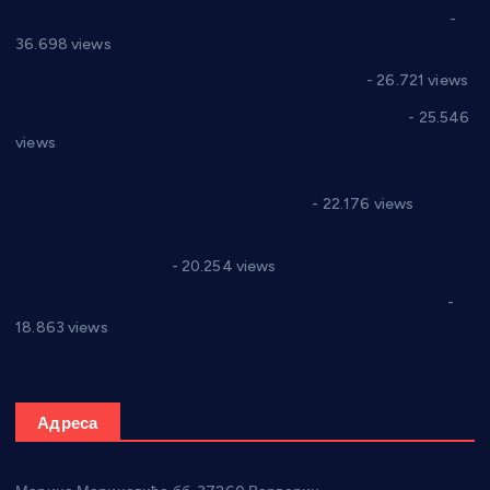
Планска искључења електричне енергије за 19.05.2021.
-
36.698 views
Реконструкција хотела “Плажа” у Варварину
- 26.721 views
Апел за помоћ породици Марковић из Варварина
- 25.546
views
Саопштење и демант Дома здравља “Др Властимир
Годић” на текст који кружи фејсбуком
- 22.176 views
Јелена Вујић-Обрадовић представник Александровца у
Парламенту Србије
- 20.254 views
Откривена илегална штампарија новца код Варварина
-
18.863 views
Адреса