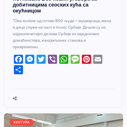
добитницима сеоских кућа са
окућницом
“Ове колоне од готово 800 људи – мушкараца, жена
и деце служе на част и понос Србији. Дошли су из
најразличитијих делова Србије из заједничких
домаћинстава, изнајмљених станова и
привремених…
F
M
T
Vi
W
M
Pi
E
a
e
w
b
h
e
nt
m
S
c
ss
itt
er
at
ss
er
ail
h
e
e
er
s
a
e
ar
b
n
A
g
st
e
o
g
p
e
o
er
p
k
КУЛТУРА