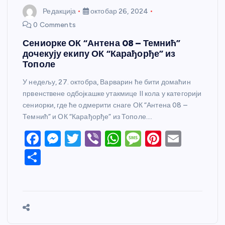
Редакција
октобар 26, 2024
0 Comments
Сениорке ОК “Антена 08 – Темнић”
дочекују екипу ОК “Карађорђе” из
Тополе
У недељу, 27. октобра, Варварин ће бити домаћин
првенствене одбојкашке утакмице II кола у категорији
сениорки, где ће одмерити снаге ОК “Антена 08 –
Темнић” и ОК “Карађорђе” из Тополе.…
F
M
T
Vi
W
M
Pi
E
a
e
w
b
h
e
nt
m
S
c
ss
itt
er
at
ss
er
ail
h
e
e
er
s
a
e
ar
b
n
A
g
st
e
o
g
p
e