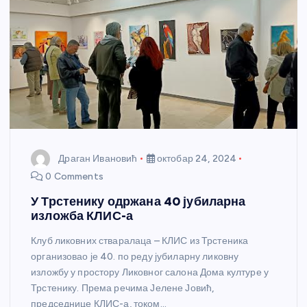
Драган Ивановић
октобар 24, 2024
0 Comments
У Трстенику одржана 40 јубиларна
изложба КЛИС-а
Клуб ликовних стваралаца – КЛИС из Трстеника
организовао је 40. по реду јубиларну ликовну
изложбу у простору Ликовног салона Дома културе у
Трстенику. Према речима Јелене Јовић,
председнице КЛИС-а, током…