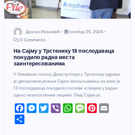
Драган Ивановић
октобар 25, 2024
0 Comments
На Сајму у Трстенику 13 послодаваца
понудило радна места
заинтересованима
У Ликовном салону Дома културе у Трстенику одржан
је двочасовни јесењи Сајам запошљавања на коме је
13 послодаваца понудило послове и пријем у радни
однос незапосленим лицима. Овај Сајам је…
F
M
T
Vi
W
M
Pi
E
a
e
w
b
h
e
nt
m
S
c
ss
itt
er
at
ss
er
ail
h