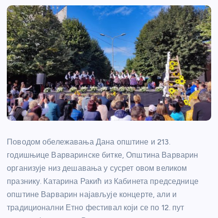
Поводом обележавања Дана општине и 213.
годишњице Варваринске битке, Општина Варварин
организује низ дешавања у сусрет овом великом
празнику. Катарина Ракић из Кабинета председнице
општине Варварин најављује концерте, али и
традиционални Етно фестивал који се по 12. пут