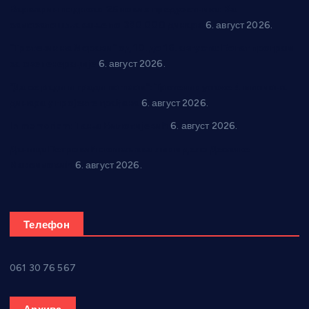
Варварин подржао 25 нових предузетника: За
самозапошљавање по 380.000 динара
6. август 2026.
“Трстеник на Морави” од 10. до 16. августа: Богат програм
за све генерације
6. август 2026.
“Да се ради и гради по твом”: Трстеник улаже 4 милиона
динара у пројекте грађана
6. август 2026.
In memoriam: Тања Вилотијевић
6. август 2026.
Даница Петровић оживљава лик и дело Десанке
Максимовић
6. август 2026.
Телефон
061 30 76 567