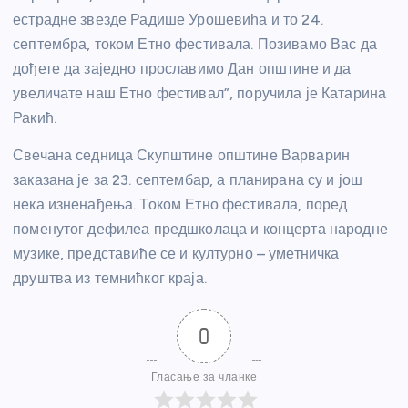
естрадне звезде Радише Урошевића и то 24.
септембра, током Етно фестивала. Позивамо Вас да
дођете да заједно прославимо Дан општине и да
увеличате наш Етно фестивал”, поручила је Катарина
Ракић.
Свечана седница Скупштине општине Варварин
заказана је за 23. септембар, а планирана су и још
нека изненађења. Током Етно фестивала, поред
поменутог дефилеа предшколаца и концерта народне
музике, представиће се и културно – уметничка
друштва из темнићког краја.
0
Гласање за чланке