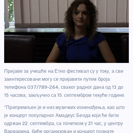
Пријаве за учешће на Етно фестивал су у току, а сви
заинтересовани могу се пријавити путем броја
телефона 037/789-264, сваког радног дана од 13 до
15 часова, закључно са 15. септембром текуће године.
“Припремљен је и низ музичких изненађења, као што
је концерт популарног Амадеус Бенда који ће бити
одржан 22. септембра, са почетком у 21 час, у центру
Варварина, биће организован и концерт познате