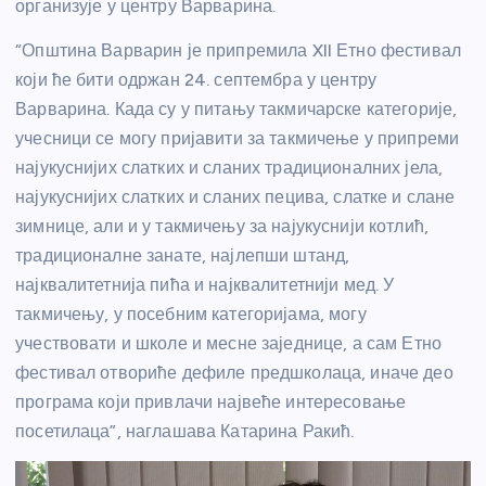
организује у центру Варварина.
“Општина Варварин је припремила XII Етно фестивал
који ће бити одржан 24. септембра у центру
Варварина. Када су у питању такмичарске категорије,
учесници се могу пријавити за такмичење у припреми
најукуснијих слатких и сланих традиционалних јела,
најукуснијих слатких и сланих пецива, слатке и слане
зимнице, али и у такмичењу за најукуснији котлић,
традиционалне занате, најлепши штанд,
најквалитетнија пића и најквалитетнији мед. У
такмичењу, у посебним категоријама, могу
учествовати и школе и месне заједнице, а сам Етно
фестивал отвориће дефиле предшколаца, иначе део
програма који привлачи највеће интересовање
посетилаца”, наглашава Катарина Ракић.