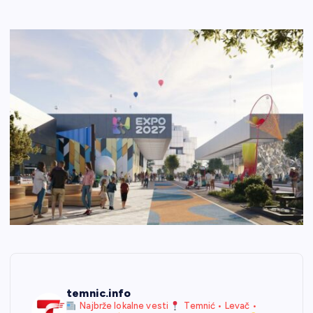
temnic.info
Najbrže lokalne vesti
Temnić • Levač •