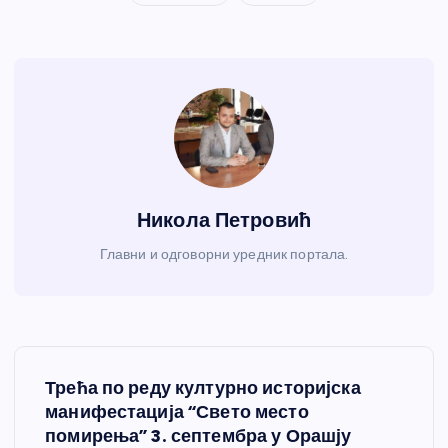
Никола Петровић
Главни и одговорни уредник портала.
К
Трећа по реду културно историјска
р
манифестација “Свето место
помирења” 3. септембра у Орашју