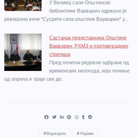
У Великој сали Општинске
библиотеке Варварин одржано је
ревијално вече "Сусрети села општине Варварин" у…
Састанак представника Општине
Варварин, РХМЗ и противградних
стрелаца
Пред почетак редовне одбране од
временских непогода, која почиње
од априла и траје све до…
Варварин
Најаве