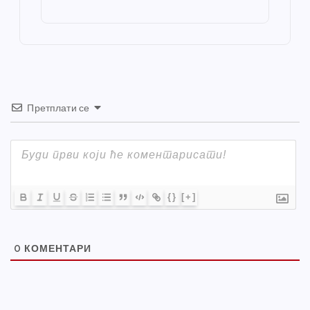
o
g
p
e
st
o
er
p
k
Претплати се
{}
[+]
0
КОМЕНТАРИ