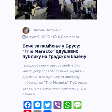
к
а
Никола Петровић
август 9, 2026
0 Comments
Вече за памћење у Брусу:
“Trio Maracto” одушевио
публику на Градском базену
Градски базен у Брусу синоћ је био
место доброг расположења, музике и
дружења, а за одличну атмосферу
побринуо се “Trio Maracto”. Публика је
уживала у сјајном музичком наступу, а
осмеси,…
F
M
T
Vi
W
M