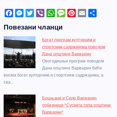
F
M
T
Vi
W
M
Pi
E
S
a
e
w
b
h
e
nt
m
h
Повезани чланци
c
ss
itt
er
at
ss
er
ail
ar
e
e
er
s
a
e
e
Богат програм културним и
b
n
A
g
st
спортским садржајима поводом
o
g
p
e
Дана општине Варварин
o
er
p
Овогодишњи програм поводом
Дана општине Варварин биће
k
веома богат културним и спортским садржајима, а
сва…
Бошњане и Село Варварин
победници "Сусрета села општине
Варварин"