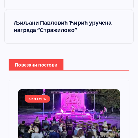
е
т
Љиљани Павловић Ћирић уручена
награда “Стражилово”
а
њ
е
Повезани постови
ч
л
КУЛТУРА
а
н