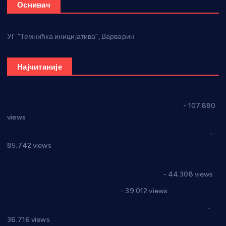
Оснивач
УГ “Темнићка иницијатива”, Варварин
Најчитаније
СНС: Осуда говора мржње и насиља над женама
- 107.880
views
Планска искључења електричне енергије за 27.07.2022.
-
85.742 views
Горан Макрагић директор, Ђорђе Бајић спортски
директор новог прволигаша из Варварина
- 44.308 views
Цене на крушевачким пијацама
- 39.012 views
Планска искључења електричне енергије за 19.05.2021.
-
36.716 views