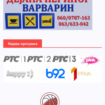
Најава програма