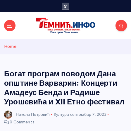
S
k
i
p
t
o
Темнићки
c
Home
o
n
информативн
t
e
Богат програм поводом Дана
и портал
n
општине Варварин: Концерти
t
Амадеус Бенда и Радише
Урошевића и XII Етно фестивал
Никола Петровић
Култура
септембар 7, 2023
0 Comments