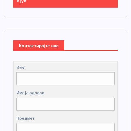
« јул
Контактирајте нас
Име
Имејл адреса
Предмет