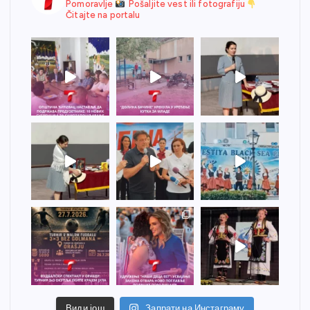
Pomoravlje
Pošaljite vest ili fotografiju
Čitajte na portalu
Види још
Запрати на Инстаграму