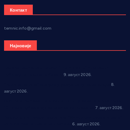
Контакт
temnic.info@gmail.com
Најновије
Вече за памћење у Брусу: “Trio Maracto” одушевио
публику на Градском базену
9. август 2026.
“Долина Бачине” кренула у уређење кутка за младе
8.
август 2026.
Општина Ћићевац наставља да подржава предузетнике:
10 нових субвенција за самозапошљавање
7. август 2026.
Вражогрнци чувају традицију: “Михољски сусрети села”
уз спортска надметања и забаву
6. август 2026.