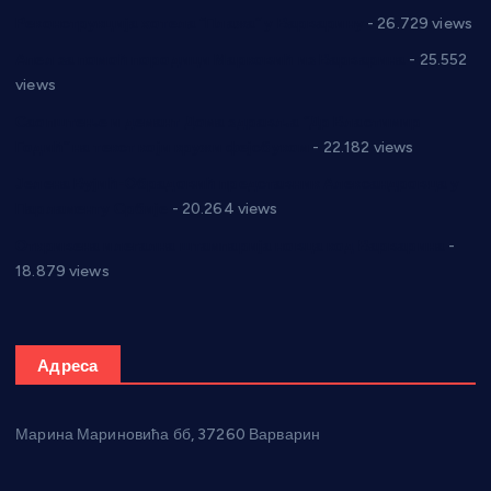
Реконструкција хотела “Плажа” у Варварину
- 26.729 views
Апел за помоћ породици Марковић из Варварина
- 25.552
views
Саопштење и демант Дома здравља “Др Властимир
Годић” на текст који кружи фејсбуком
- 22.182 views
Јелена Вујић-Обрадовић представник Александровца у
Парламенту Србије
- 20.264 views
Откривена илегална штампарија новца код Варварина
-
18.879 views
Адреса
Марина Мариновића бб, 37260 Варварин