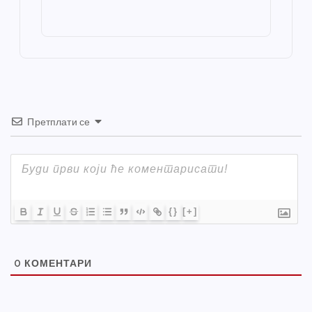
o
g
p
e
st
o
er
p
k
Претплати се
{}
[+]
0
КОМЕНТАРИ