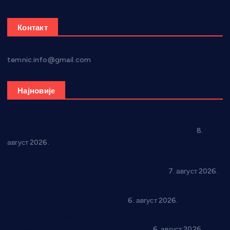
Контакт
temnic.info@gmail.com
Најновије
“Долина Бачине” кренула у уређење кутка за младе
8.
август 2026.
Општина Ћићевац наставља да подржава предузетнике:
10 нових субвенција за самозапошљавање
7. август 2026.
Вражогрнци чувају традицију: “Михољски сусрети села”
уз спортска надметања и забаву
6. август 2026.
Варварин подржао 25 нових предузетника: За
самозапошљавање по 380.000 динара
6. август 2026.