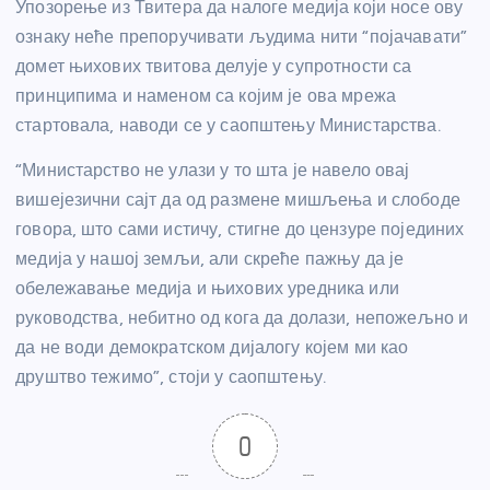
Упозорење из Твитера да налоге медија који носе ову
ознаку неће препоручивати људима нити “појачавати”
домет њихових твитова делује у супротности са
принципима и наменом са којим је ова мрежа
стартовала, наводи се у саопштењу Министарства.
“Министарство не улази у то шта је навело овај
вишејезични сајт да од размене мишљења и слободе
говора, што сами истичу, стигне до цензуре појединих
медија у нашој земљи, али скреће пажњу да је
обележавање медија и њихових уредника или
руководства, небитно од кога да долази, непожељно и
да не води демократском дијалогу којем ми као
друштво тежимо”, стоји у саопштењу.
0