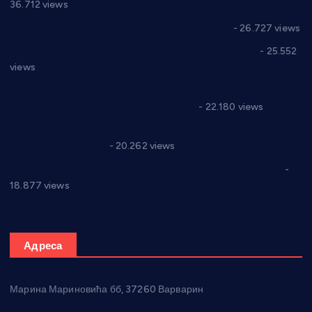
36.712 views
Реконструкција хотела “Плажа” у Варварину
- 26.727 views
Апел за помоћ породици Марковић из Варварина
- 25.552
views
Саопштење и демант Дома здравља “Др Властимир
Годић” на текст који кружи фејсбуком
- 22.180 views
Јелена Вујић-Обрадовић представник Александровца у
Парламенту Србије
- 20.262 views
Откривена илегална штампарија новца код Варварина
-
18.877 views
Адреса
Марина Мариновића бб, 37260 Варварин