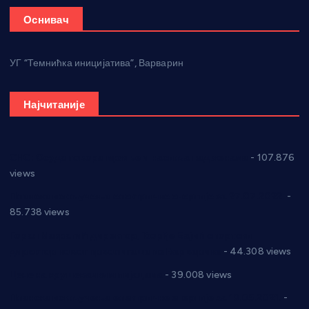
Оснивач
УГ “Темнићка иницијатива”, Варварин
Најчитаније
СНС: Осуда говора мржње и насиља над женама
- 107.876
views
Планска искључења електричне енергије за 27.07.2022.
-
85.738 views
Горан Макрагић директор, Ђорђе Бајић спортски
директор новог прволигаша из Варварина
- 44.308 views
Цене на крушевачким пијацама
- 39.008 views
Планска искључења електричне енергије за 19.05.2021.
-