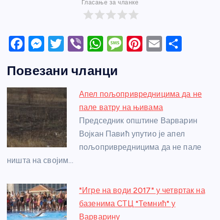
Гласање за чланке
F
M
T
Vi
W
M
Pi
E
S
a
e
w
b
h
e
nt
m
h
Повезани чланци
c
ss
itt
er
at
ss
er
ail
ar
e
e
er
s
a
e
e
Апел пољопривредницима да не
b
n
A
g
st
пале ватру на њивама
o
g
p
e
Председник општине Варварин
o
er
p
Војкан Павић упутио је апел
пољопривредницима да не пале
k
ништа на својим…
"Игре на води 2017" у четвртак на
базенима СТЦ "Темнић" у
Варварину