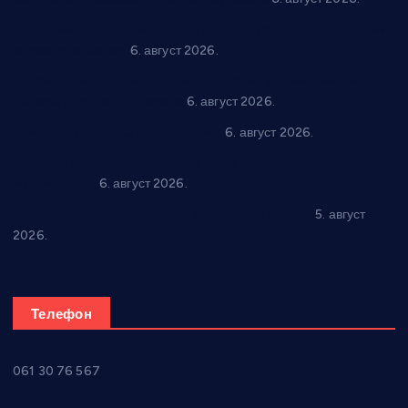
“Трстеник на Морави” од 10. до 16. августа: Богат програм
за све генерације
6. август 2026.
“Да се ради и гради по твом”: Трстеник улаже 4 милиона
динара у пројекте грађана
6. август 2026.
In memoriam: Тања Вилотијевић
6. август 2026.
Даница Петровић оживљава лик и дело Десанке
Максимовић
6. август 2026.
Александровац спреман за 61. “Жупску бербу”
5. август
2026.
Телефон
061 30 76 567