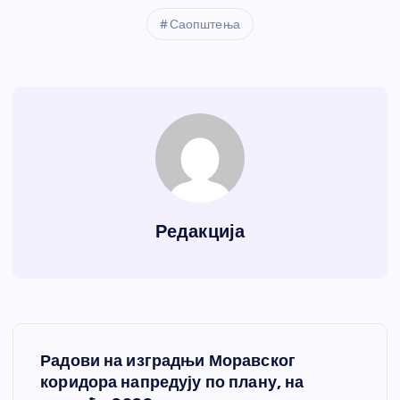
Саопштења
Редакција
К
Радови на изградњи Моравског
р
коридора напредују по плану, на