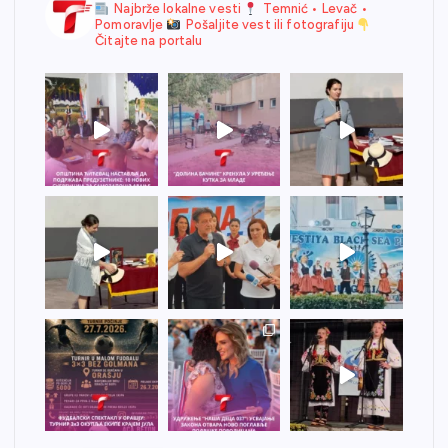
Najbrže lokalne vesti
Temnić • Levač •
Pomoravlje
Pošaljite vest ili fotografiju
Čitajte na portalu