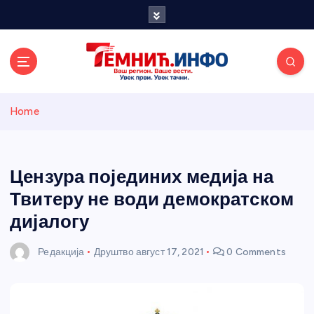
S
k
i
p
t
o
Темнићки
c
Home
o
n
информативн
t
e
Цензура појединих медија на
и портал
n
Твитеру не води демократском
t
дијалогу
Редакција
Друштво
август 17, 2021
0 Comments