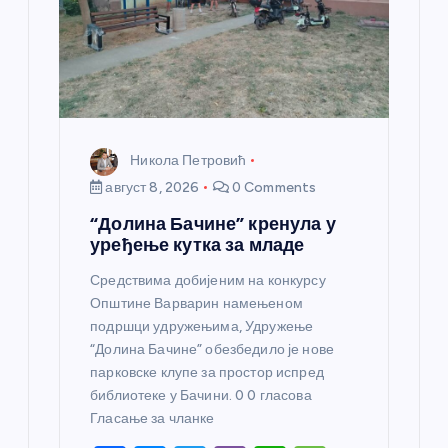
к
а
Никола Петровић
август 8, 2026
0 Comments
“Долина Бачине” кренула у
уређење кутка за младе
Средствима добијеним на конкурсу
Општине Варварин намењеном
подршци удружењима, Удружење
“Долина Бачине” обезбедило је нове
парковске клупе за простор испред
библиотеке у Бачини. 0 0 гласова
Гласање за чланке