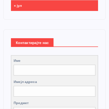
« јул
Контактирајте нас
Име
Имејл адреса
Предмет