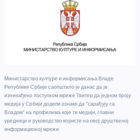
Министарство културе и информисања
Владе
Републике Србије саопштило је данас да је
изненађено поступком мреже Твитер да једном броју
медија у Србији додели ознаке да “сарађују са
Владом” на профилима које ти медији, главни
уредници и руководство користе на овој друштвеној
информационој мрежи.