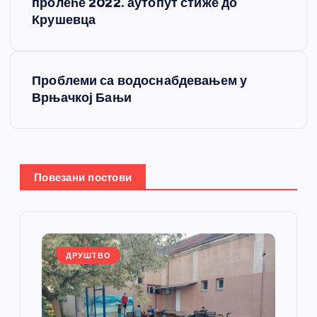
пролеће 2022. аутопут стиже до
е
Крушевца
т
Проблеми са водоснабдевањем у
а
Врњачкој Бањи
њ
е
Повезани постови
ч
л
а
ДРУШТВО
н