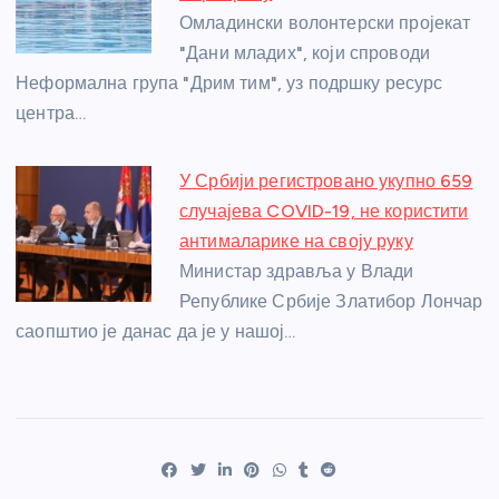
Омладински волонтерски пројекат
"Дани младих", који спроводи
Неформална група "Дрим тим", уз подршку ресурс
центра…
У Србији регистровано укупно 659
случајева COVID-19, не користити
антималарике на своју руку
Министар здравља у Влади
Републике Србије Златибор Лончар
саопштио је данас да је у нашој…