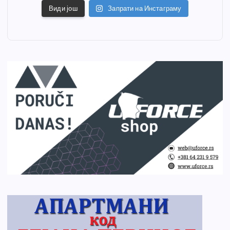
Види још
Запрати на Инстаграму