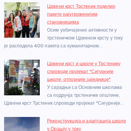
e
e
er
s
a
e
e
Црвени крст Трстеник поделио
b
n
A
g
st
пакете најугроженијим
o
g
p
e
становницима
o
er
p
Осим уобичајених активности у
трстеничком Црвеном крсту у току
k
је расподела 400 пакета са хуманитарном…
Црвени крст и школе у Трстенику
спроводе пројекат "Сигурније
школе, отпорније заједнице"
У сарадњи са Основним школама
са подручја трстеничке општине,
Црвени крст Трстеник спроводи пројекат "Сигурније…
Реконструкција и адаптација школе
у Орашју у току