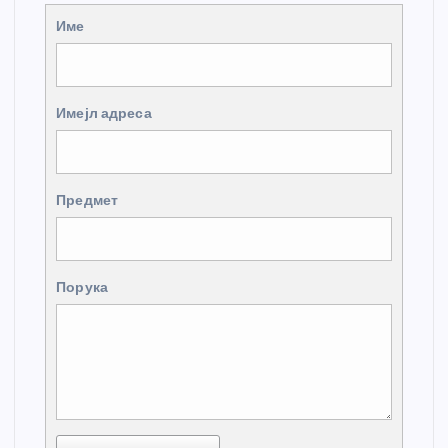
Име
Имејл адреса
Предмет
Порука