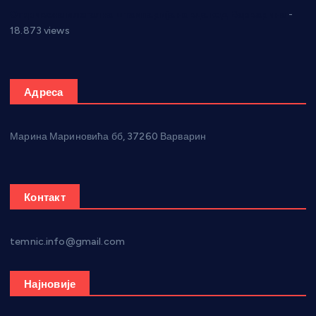
Откривена илегална штампарија новца код Варварина
-
18.873 views
Адреса
Марина Мариновића бб, 37260 Варварин
Контакт
temnic.info@gmail.com
Најновије