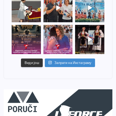
Види још
Запрати на Инстаграму