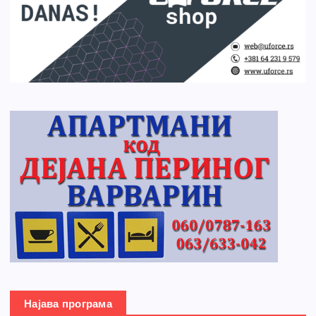
Најава програма