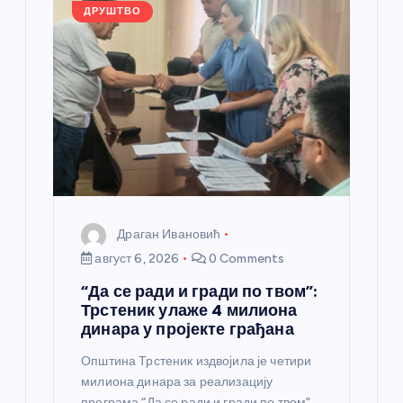
k
ДРУШТВО
Драган Ивановић
август 6, 2026
0 Comments
“Да се ради и гради по твом”:
Трстеник улаже 4 милиона
динара у пројекте грађана
Општина Трстеник издвојила је четири
милиона динара за реализацију
програма “Да се ради и гради по твом”