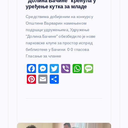
“Долина Бачине” кренула у
уређење кутка за младе
Средствима добијеним на конкурсу
Општине Варварин намењеном
подршци удружењима, Удружење
“Долина Бачине” обезбедило је нове
парковске клупе за простор испред
библиотеке у Бачини. 0 0 гласова
Гласање за чланке
F
M
T
Vi
W
M
a
e
w
b
h
e
Pi
E
S
c
ss
itt
er
at
ss
nt
m
h
e
e
er
s
a
er
ail
ar
b
n
A
g
e
e
o
g
p
e
st
o
er
p