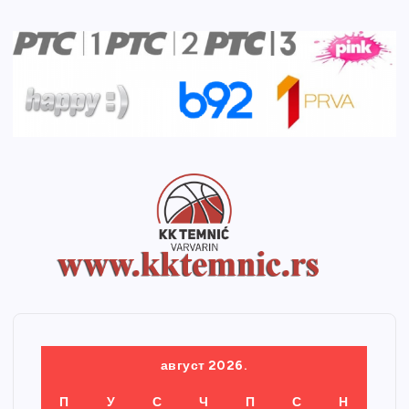
август 2026.
П
У
С
Ч
П
С
Н