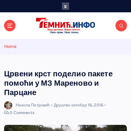
S
k
i
p
t
o
Темнићки
c
Home
o
n
информативн
t
e
Црвени крст поделио пакете
и портал
n
помоћи у МЗ Мареново и
t
Парцане
Никола Петровић
Друштво
октобар 16, 2016
0 Comments