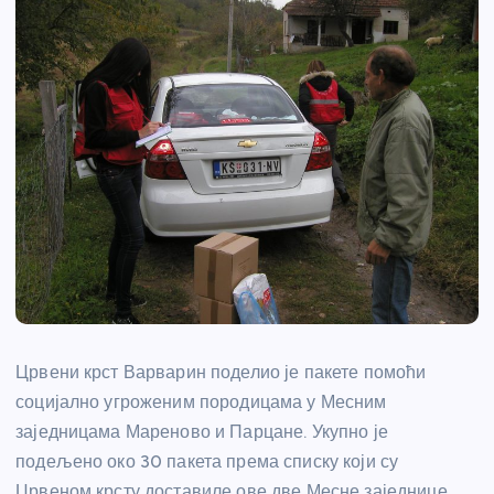
Црвени крст Варварин поделио је пакете помоћи
социјално угроженим породицама у Месним
заједницама Мареново и Парцане. Укупно је
подељено око 30 пакета према списку који су
Црвеном крсту доставиле ове две Месне заједнице.