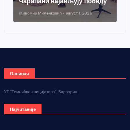
Чарапани најављују победу
Живомир Миленковић
август 1, 2026
Оснивач
УГ “Темнићка иницијатива”, Варварин
Најчитаније