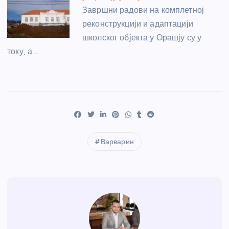
Завршни радови на комплетној
реконструкцији и адаптацији
школског објекта у Орашју су у
току, а…
Варварин