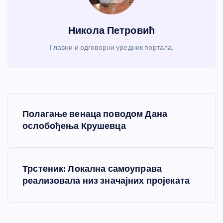
Никола Петровић
Главни и одговорни уредник портала.
К
Полагање венаца поводом Дана
р
ослобођења Крушевца
е
Трстеник: Локална самоуправа
т
реализовала низ значајних пројеката
а