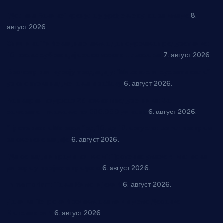
“Долина Бачине” кренула у уређење кутка за младе
8.
август 2026.
Општина Ћићевац наставља да подржава предузетнике:
10 нових субвенција за самозапошљавање
7. август 2026.
Вражогрнци чувају традицију: “Михољски сусрети села”
уз спортска надметања и забаву
6. август 2026.
Варварин подржао 25 нових предузетника: За
самозапошљавање по 380.000 динара
6. август 2026.
“Трстеник на Морави” од 10. до 16. августа: Богат програм
за све генерације
6. август 2026.
“Да се ради и гради по твом”: Трстеник улаже 4 милиона
динара у пројекте грађана
6. август 2026.
In memoriam: Тања Вилотијевић
6. август 2026.
Даница Петровић оживљава лик и дело Десанке
Максимовић
6. август 2026.