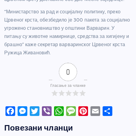
“Министарство за рад и социјалну политику, преко
Црвеног крста, обезбедило је 300 пакета за социјално
угрожено становништво у општини Варварин. У
питању су животне намирнице, средства за хигијену и
брашно” каже секретар варваринског Црвеног крста
Ружица Живановић.
0
Гласање за чланке
F
M
T
Vi
W
M
Pi
E
S
a
e
w
b
h
e
nt
m
h
Повезани чланци
c
ss
itt
er
at
ss
er
ail
ar