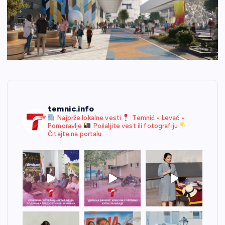
temnic.info
Najbrže lokalne vesti
Temnić • Levač •
Pomoravlje
Pošaljite vest ili fotografiju
Čitajte na portalu