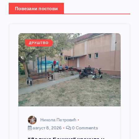
њ
Повезани постови
е
ч
л
ДРУШТВО
а
н
к
а
Никола Петровић
август 8, 2026
0 Comments