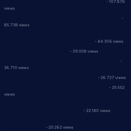
СНС: Осуда говора мржње и насиља над женама
- 107.876
views
Планска искључења електричне енергије за 27.07.2022.
-
85.738 views
Горан Макрагић директор, Ђорђе Бајић спортски
директор новог прволигаша из Варварина
- 44.306 views
Цене на крушевачким пијацама
- 39.008 views
Планска искључења електричне енергије за 19.05.2021.
-
36.710 views
Реконструкција хотела “Плажа” у Варварину
- 26.727 views
Апел за помоћ породици Марковић из Варварина
- 25.552
views
Саопштење и демант Дома здравља “Др Властимир
Годић” на текст који кружи фејсбуком
- 22.180 views
Јелена Вујић-Обрадовић представник Александровца у
Парламенту Србије
- 20.262 views