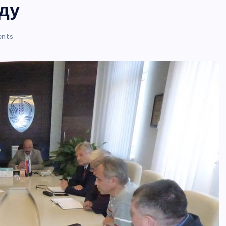
ду
nts