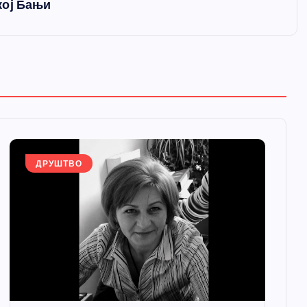
кој Бањи
ДРУШТВО