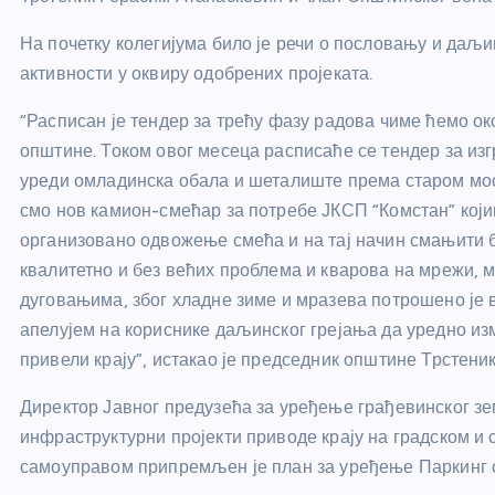
На почетку колегијума било је речи о пословању и даљ
активности у оквиру одобрених пројеката.
“Расписан је тендер за трећу фазу радова чиме ћемо о
општине. Током овог месеца расписаће се тендер за из
уреди омладинска обала и шеталиште према старом мос
смо нов камион-смећар за потребе ЈКСП “Комстан” кој
организовано одвожење смећа и на тај начин смањити бр
квалитетно и без већих проблема и кварова на мрежи, 
дуговањима, због хладне зиме и мразева потрошено је
апелујем на кориснике даљинског грејања да уредно изм
привели крају”, истакао је председник општине Трстен
Директор Јавног предузећа за уређење грађевинског з
инфраструктурни пројекти приводе крају на градском и 
самоуправом припремљен је план за уређење Паркинг 