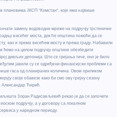
им плановима ЈКСП “Комстан”, које има највише
кончати замену водоводне мреже на подручју трстеничке
градњу висећег моста, док ће општина помоћи да се
ту, као и према висећем мосту и према граду. Набавили
им ћемо на целом подручју општине обезбедити
ој дивљих депонија. Што се грејања тиче, оно је било
међутим јавили су се одређени финансијски проблеми са
 више гаса од планираних количина. Овом приликом
ирују своје обавезе како би смо ову грејну сезону
ик Александар Ћирић.
емљишта Зоран Радисављевић рекао је да се започети
сеоском подручју, а у договору са локалном
сервиса у наредном периоду.