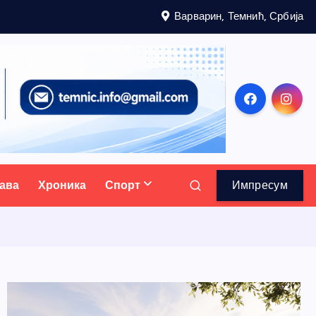
Варварин, Темнић, Србија
ава
Хроника
Спорт
Импресум