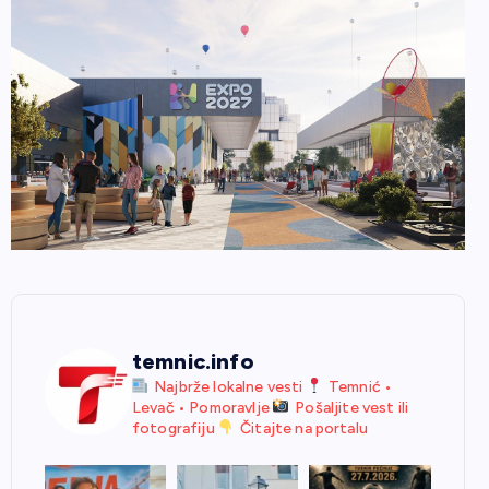
temnic.info
Najbrže lokalne vesti
Temnić •
Levač • Pomoravlje
Pošaljite vest ili
fotografiju
Čitajte na portalu