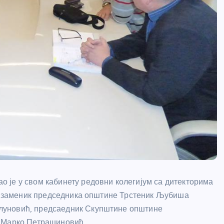
 је у свом кабинету редовни колегијум са дитекторима
 и заменик председника општине Трстеник Љубиша
луновић, предсаедник Скупштине општине
а Марко Петрашиновић.