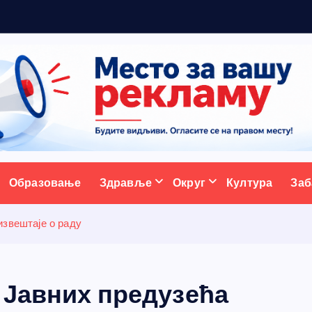
5
ативни портал
Образовање
Здравље
Округ
Култура
Заб
извештаје о раду
 Јавних предузећа