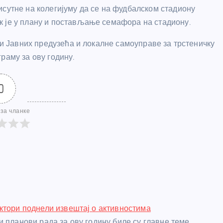
исутне на колегијуму да се на фудбалском стадиону
к је у плану и постављање семафора на стадиону.
сти Јавних предузећа и локалне самоуправе за трстеничку
раму за ову годину.
0
за чланке
ктори поднели извештај о активностима
и планови рада за ову годину биле су главне теме