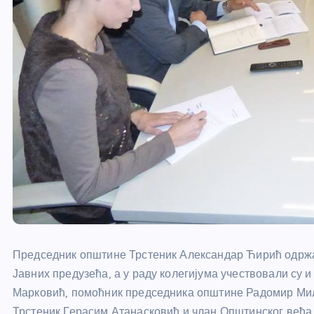
Председник општине Трстеник Александар Ћирић одржао
Јавних предузећа, а у раду колегијума учествовали су
Марковић, помоћник председника општине Радомир Ми
Трстеник Герасим Атанасковић и члан Општинског већ