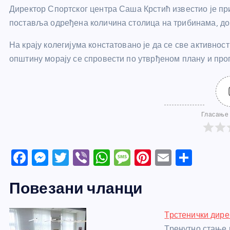
Директор Спортског центра Саша Крстић известио је пр
поставља одређена количина столица на трибинама, до
На крају колегијума констатовано је да се све активно
општину морају се спровести по утврђеном плану и прог
Гласање 
F
M
T
Vi
W
M
Pi
E
S
a
e
w
b
h
e
nt
m
h
Повезани чланци
c
ss
itt
er
at
ss
er
ail
ar
e
e
er
s
a
e
e
Трстенички дире
b
n
A
g
st
Тренутно стање 