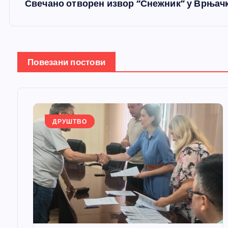
е
Свечано отворен извор “Снежник” у Врњач
т
а
Повезани постови
њ
е
ДРУШТВО
ч
л
а