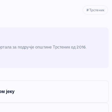
Трстеник
ртала за подручје општине Трстеник од 2016.
м јеку