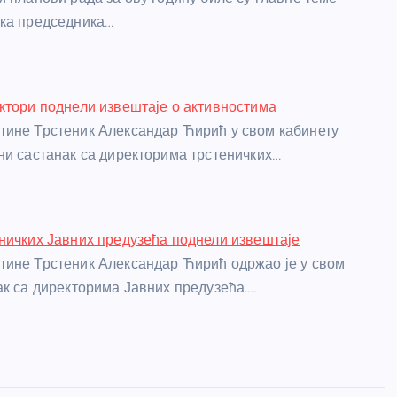
нка председника…
ктори поднели извештаје о активностима
ине Трстеник Александар Ћирић у свом кабинету
ни састанак са директорима трстеничких…
ничких Јавних предузећа поднели извештаје
ине Трстеник Александар Ћирић одржао је у свом
ак са директорима Јавних предузећа.…