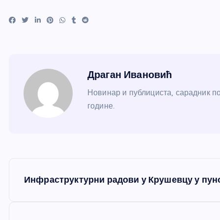
Драган Ивановић
Новинар и публициста, сарадник по
године.
К
Инфраструктурни радови у Крушевцу у пуно
р