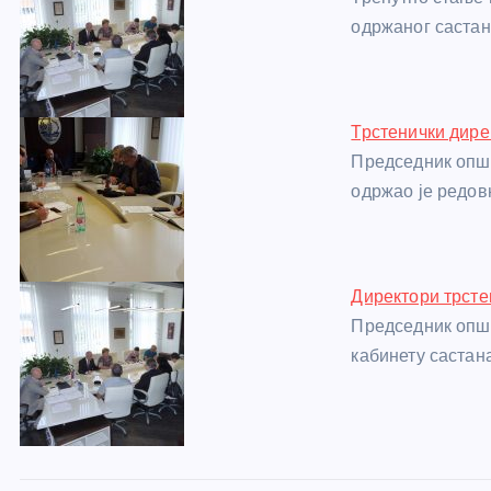
o
g
p
e
одржаног саста
o
er
p
k
Трстенички дире
Председник општ
одржао је редов
Директори трсте
Председник општ
кабинету састан