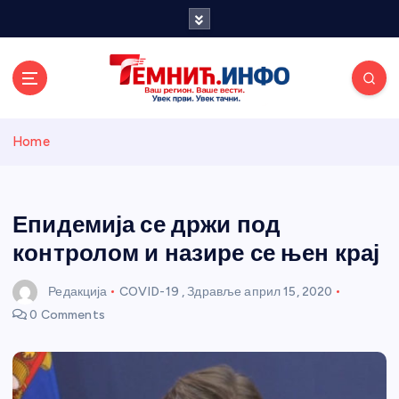
S
k
i
p
t
o
Темнићки
c
Home
o
n
информативн
t
e
Епидемија се држи под
и портал
n
контролом и назире се њен крај
t
Редакција
COVID-19
,
Здравље
април 15, 2020
0 Comments