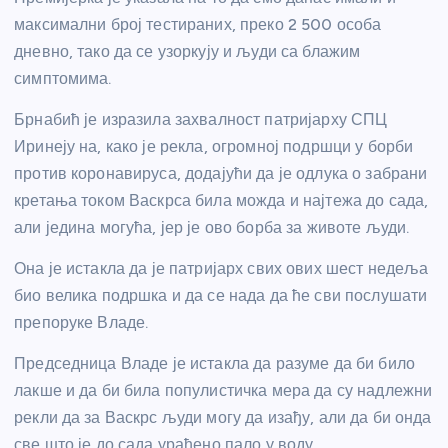
максимални број тестираних, преко 2 500 особа
дневно, тако да се узоркују и људи са блажим
симптомима.
Брнабић је изразила захвалност патријарху СПЦ
Иринеју на, како је рекла, огромној подршци у борби
против коронавируса, додајући да је одлука о забрани
кретања током Васкрса била можда и најтежа до сада,
али једина могућа, јер је ово борба за животе људи.
Она је истакла да је патријарх свих ових шест недеља
био велика подршка и да се нада да ће сви послушати
препоруке Владе.
Председница Владе је истакла да разуме да би било
лакше и да би била популистичка мера да су надлежни
рекли да за Васкрс људи могу да изађу, али да би онда
све што је до сада урађено пало у воду.