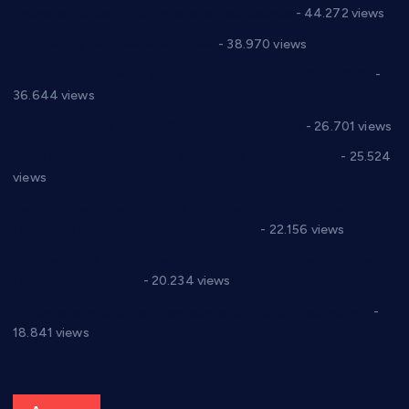
директор новог прволигаша из Варварина
- 44.272 views
Цене на крушевачким пијацама
- 38.970 views
Планска искључења електричне енергије за 19.05.2021.
-
36.644 views
Реконструкција хотела “Плажа” у Варварину
- 26.701 views
Апел за помоћ породици Марковић из Варварина
- 25.524
views
Саопштење и демант Дома здравља “Др Властимир
Годић” на текст који кружи фејсбуком
- 22.156 views
Јелена Вујић-Обрадовић представник Александровца у
Парламенту Србије
- 20.234 views
Откривена илегална штампарија новца код Варварина
-
18.841 views