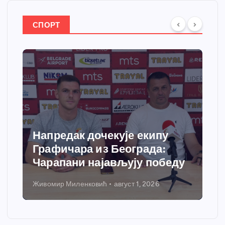
СПОРТ
Спортски центар “Ћићевац”
добија савремени систем
грејања
Никола Петровић
јул 31, 2026