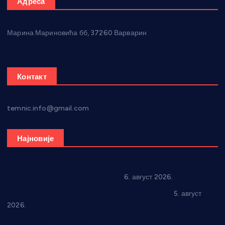
Адреса
Марина Мариновића бб, 37260 Варварин
Контакт
temnic.info@gmail.com
Најновије
In memoriam: Тања Вилотијевић
6. август 2026.
Александровац спреман за 61. “Жупску бербу”
5. август
2026.
Нова игралишта стижу у Бошњане, Доњи Катун и Парцане