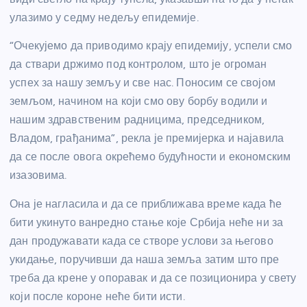
улазимо у седму недељу епидемије.
“Очекујемо да приводимо крају епидемију, успели смо
да ствари држимо под контролом, што је огроман
успех за нашу земљу и све нас. Поносим се својом
земљом, начином на који смо ову борбу водили и
нашим здравственим радницима, председником,
Владом, грађанима”, рекла је премијерка и најавила
да се после овога окрећемо будућности и економским
изазовима.
Она је нагласила и да се приближава време када ће
бити укинуто ванредно стање које Србија неће ни за
дан продужавати када се створе услови за његово
укидање, поручивши да наша земља затим што пре
треба да крене у опоравак и да се позиционира у свету
који после короне неће бити исти.