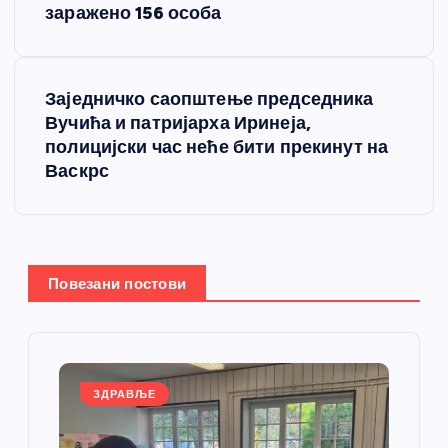
р
заражено 156 особа
е
Заједничко саопштење председника
т
Вучића и патријарха Иринеја,
полицијски час неће бити прекинут на
а
Васкрс
њ
е
Повезани постови
ч
л
а
ЗДРАВЉЕ