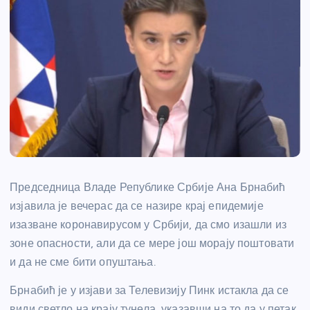
Председница Владе Републике Србије Ана Брнабић
изјавила је вечерас да се назире крај епидемије
изазване коронавирусом у Србији, да смо изашли из
зоне опасности, али да се мере још морају поштовати
и да не сме бити опуштања.
Брнабић је у изјави за Телевизију Пинк истакла да се
види светло на крају тунела, указавши на то да у петак