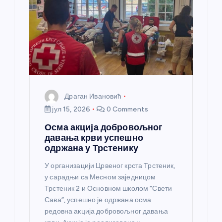
н
к
а
Драган Ивановић
јул 15, 2026
0 Comments
Осма акција добровољног
давања крви успешно
одржана у Трстенику
У организацији Црвеног крста Трстеник,
у сарадњи са Месном заједницом
Трстеник 2 и Основном школом “Свети
Сава”, успешно је одржана осма
редовна акција добровољног давања