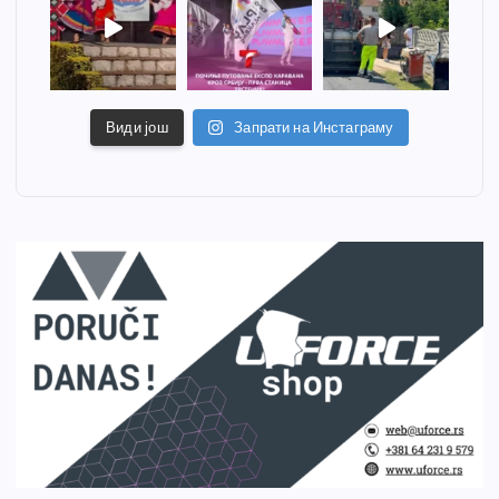
Види још
Запрати на Инстаграму