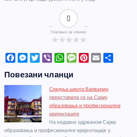
0
Гласање за чланке
F
M
T
Vi
W
M
Pi
E
S
a
e
w
b
h
e
nt
m
h
Повезани чланци
c
ss
itt
er
at
ss
er
ail
ar
e
e
er
s
a
e
e
Средња школа Варварин
b
n
A
g
st
представила се на Сајму
o
g
p
e
образовања и професионалне
o
er
p
оријентације
На недавно одржаном Сајму
k
образовања и професионалне оријентације у