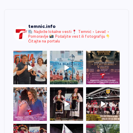
temnic.info
Najbrže lokalne vesti
Temnić • Levač •
Pomoravlje
Pošaljite vest ili fotografiju
Čitajte na portalu