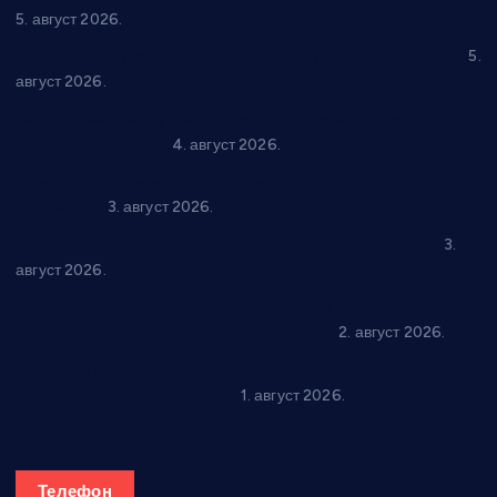
5. август 2026.
У Ћићевцу одржана Конференција клубова Зоне “Запад”
5.
август 2026.
Четири учионице у старом делу ОШ “Јован Курсула”
добијају ново рухо
4. август 2026.
Књижевност, музика, спорт и уметност током августа у
Варварину
3. август 2026.
Трстеничанин освојио јубиларни циклус “Слагалице”
3.
август 2026.
Делегација Крушевца на прослави Дана Липецка у Русији:
Унапређење сарадње у свим областима
2. август 2026.
Напредак дочекује екипу Графичара из Београда:
Чарапани најављују победу
1. август 2026.
Телефон