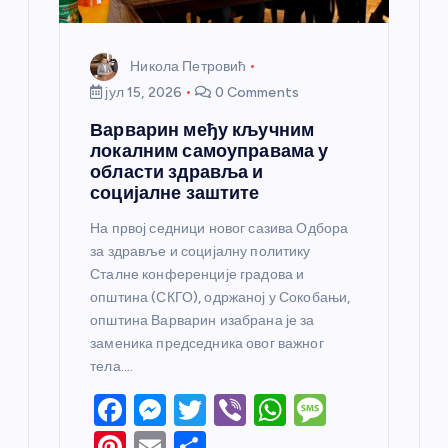
Никола Петровић
јул 15, 2026
0 Comments
Варварин међу кључним
локалним самоуправама у
области здравља и
социјалне заштите
На првој седници новог сазива Одбора
за здравље и социјалну политику
Сталне конференције градова и
општина (СКГО), одржаној у Сокобањи,
општина Варварин изабрана је за
заменика председника овог важног
тела.…
F
M
T
Vi
W
M
a
e
w
b
h
e
Pi
E
S