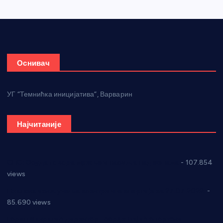
Оснивач
УГ “Темнићка иницијатива”, Варварин
Најчитаније
СНС: Осуда говора мржње и насиља над женама
- 107.854
views
Планска искључења електричне енергије за 27.07.2022.
-
85.690 views
Горан Макрагић директор, Ђорђе Бајић спортски