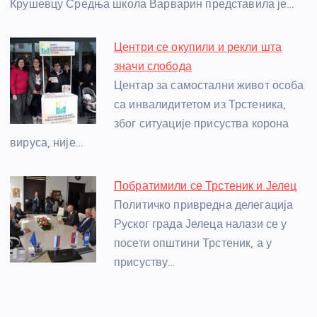
Крушевцу Средња школа Варварин представила је…
Центри се окупили и рекли шта
значи слобода
Центар за самостални живот особа
са инвалидитетом из Трстеника,
због ситуације присуства корона
вируса, није…
Побратимили се Трстеник и Јелец
Политичко привредна делегација
Руског града Јелеца налази се у
посети општини Трстеник, а у
присуству…