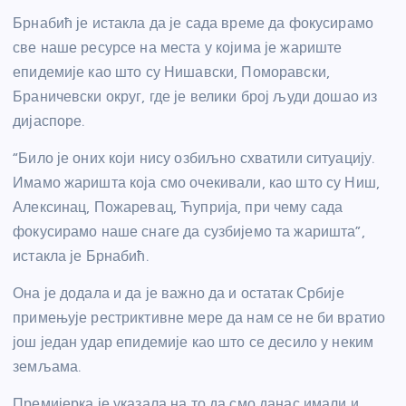
Брнабић је истакла да је сада време да фокусирамо
све наше ресурсе на места у којима је жариште
епидемије као што су Нишавски, Поморавски,
Браничевски округ, где је велики број људи дошао из
дијаспоре.
“Било је оних који нису озбиљно схватили ситуацију.
Имамо жаришта која смо очекивали, као што су Ниш,
Алексинац, Пожаревац, Ћуприја, при чему сада
фокусирамо наше снаге да сузбијемо та жаришта”,
истакла је Брнабић.
Она је додала и да је важно да и остатак Србије
примењује рестриктивне мере да нам се не би вратио
још један удар епидемије као што се десило у неким
земљама.
Премијерка је указала на то да смо данас имали и