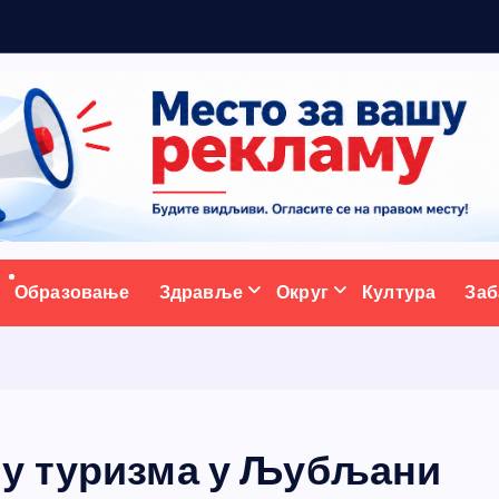
м
а
н
ативни портал
Образовање
Здравље
Округ
Култура
Заб
му туризма у Љубљани