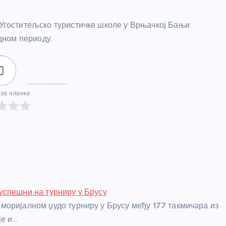
а Угоститељско туристичке школе у Врњачкој Бањи
дном периоду.
0
за чланке
спешни на турниру у Брусу
оријалном џудо турниру у Брусу међу 177 такмичара из
је и…