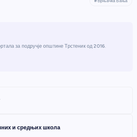
Врњачка Бања
ртала за подручје општине Трстеник од 2016.
т
овних и средњих школа