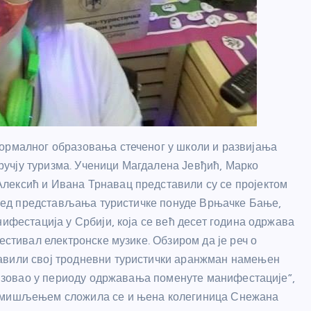
формалног образовања стеченог у школи и развијања
учју туризма. Ученици Магдалена Јевђић, Марко
лексић и Ивана Трнавац представили су се пројектом
поред представљања туристичке понуде Врњачке Бање,
нифестација у Србији, која се већ десет година одржава
естивал електронске музике. Обзиром да је реч о
авили свој тродневни туристички аранжман намењен
ализовао у периоду одржавања поменуте манифестације”,
м мишљењем сложила се и њена колегиница Снежана