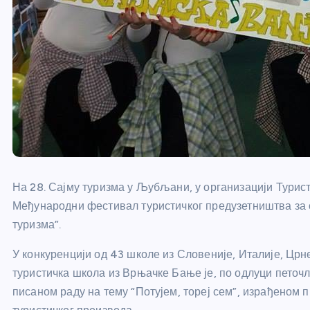
На 28. Сајму туризма у Љубљани, у организацији Турист
Међународни фестивал туристичког предузетништва за
туризма”.
У конкуренцији од 43 школе из Словеније, Италије, Црн
туристичка школа из Врњачке Бање је, по одлуци петочл
писаном раду на тему “Потујем, тореј сем”, израђеном 