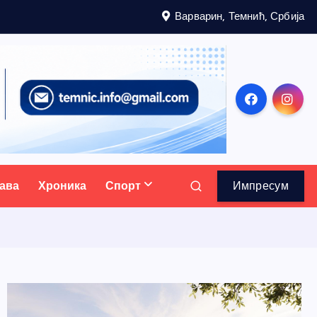
Варварин, Темнић, Србија
ава
Хроника
Спорт
Импресум