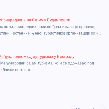
опривредници на Сајму у Будимпешти
их пољопривредних произвођача имала је прилике,
тини Трстеник и њеној Туристичкој организацији који…
Међународном сајму туризма у Београду
Међународни сајам туризма, који се одржавао под
је ближе него што…