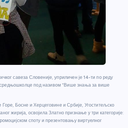
ичког савеза Словеније, уприличен је 14-ти по реду
 средњошколце под називом “Више знања за више
е Горе, Босне и Херцеговине и Србије, Угоститељско
аног жирија, освојила Златно признање у три категорије:
промоцијском споту и презентовању виртуелног