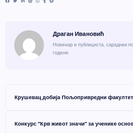
Драган Ивановић
Новинар и публициста, сарадник по
године.
К
Крушевац добија Пољопривредни факулте
р
е
Конкурс “Крв живот значи” за ученике осн