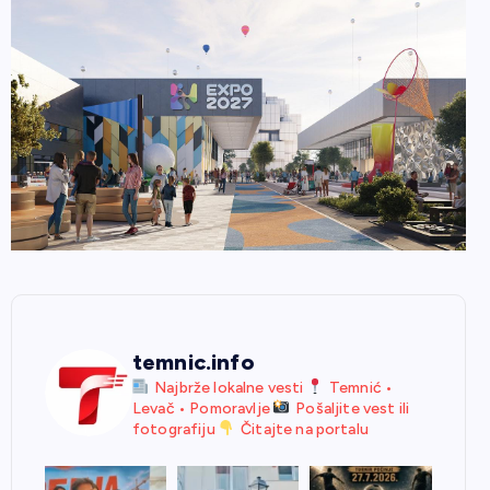
temnic.info
Najbrže lokalne vesti
Temnić •
Levač • Pomoravlje
Pošaljite vest ili
fotografiju
Čitajte na portalu