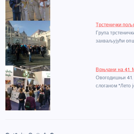
o
er
p
k
Трстенички пољ
Група трстеничк
захваљујући опш
Врњчани на 41. 
Овогодишњи 41. 
слоганом "Лето 