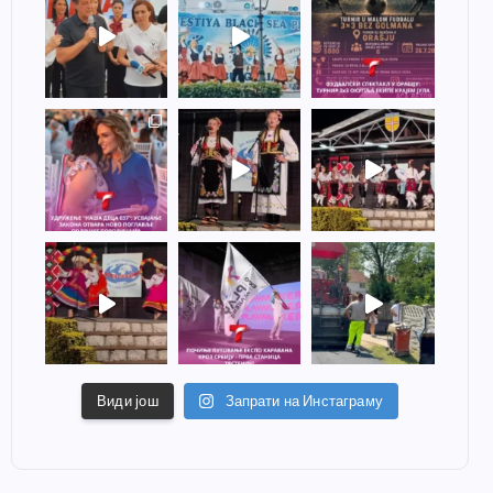
Види још
Запрати на Инстаграму