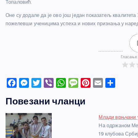
Топаловић.
Оне су додале да је ово још један показатељ квалитет
пожелевши ученицима успеха и нових признања у наре
Гласање 
F
M
T
Vi
W
M
Pi
E
S
a
e
w
b
h
e
nt
m
h
Повезани чланци
c
ss
itt
er
at
ss
er
ail
ar
e
e
er
s
a
e
e
Млади врњчани у
b
n
A
g
st
На одржаном Мем
o
g
p
e
19 клубова Срби