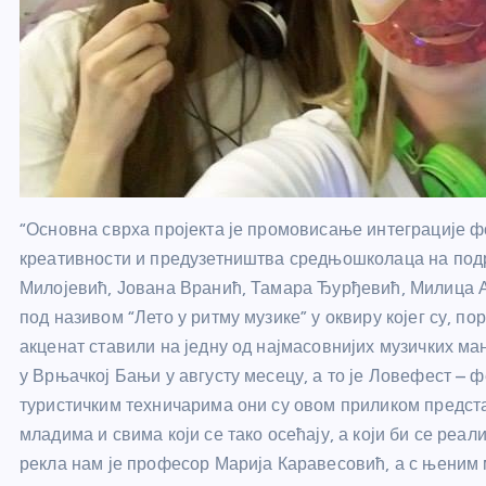
“Основна сврха пројекта је промовисање интеграције 
креативности и предузетништва средњошколаца на подр
Милојевић, Јована Вранић, Тамара Ђурђевић, Милица А
под називом “Лето у ритму музике” у оквиру којег су, 
акценат ставили на једну од најмасовнијих музичких ма
у Врњачкој Бањи у августу месецу, а то је Ловефест – ф
туристичким техничарима они су овом приликом предст
младима и свима који се тако осећају, а који би се ре
рекла нам је професор Марија Каравесовић, а с њени