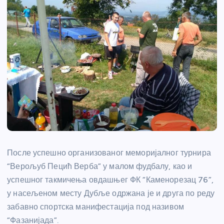
После успешно организованог меморијалног турнира
“Верољуб Пецић Верба” у малом фудбалу, као и
успешног такмичења овдашњег ФК “Каменорезац 76”,
у насељеном месту Дубље одржана је и друга по реду
забавно спортска манифестација под називом
“Фазанијада”.