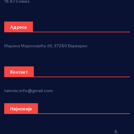
18.873 views
Адреса
Марина Мариновића бб, 37260 Варварин
Контакт
temnic.info@gmail.com
Најновије
“Долина Бачине” кренула у уређење кутка за младе
8.