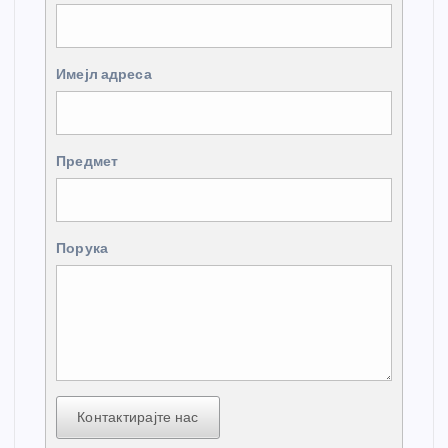
Имејл адреса
Предмет
Порука
Контактирајте нас