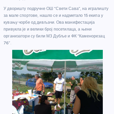
У дворишту подручне ОШ “Свети Сава”, на игралишту
за мале спортове, нашло се и надметало 15 екипа у
кувању чорбе од дивљачи. Ова манифестација
привукла је и велики број посетилаца, а њени
организатори су били МЗ Дубље и ФК “Каменорезац
76”.