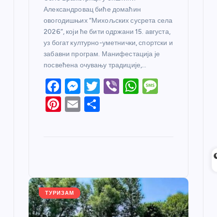
Александровац биће домаћин
овогодишњих “Михољских сусрета села
2026”, који ће бити одржани 15. августа,
уз богат културно-уметнички, спортски и
забавни програм. Манифестација је
посвећена очувању традиције,…
F
M
T
Vi
W
M
a
e
w
b
h
e
Pi
E
S
c
ss
itt
er
at
ss
nt
m
h
e
e
er
s
a
er
ail
ar
b
n
A
g
e
e
o
g
p
e
st
o
er
p
k
ТУРИЗАМ