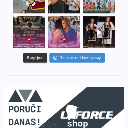
Види још
Запрати на Инстаграму