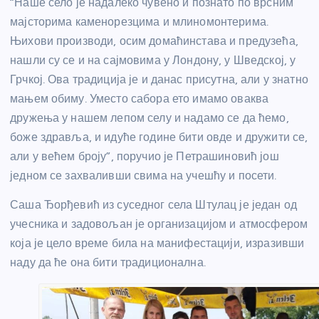
“Наше село је надалеко чувено и познато по врсним
мајсторима каменорезцима и млиномонтерима.
Њихови производи, осим домаћинстава и предузећа,
нашли су се и на сајмовима у Лондону, у Шведској, у
Грчкој. Ова традиција је и данас присутна, али у знатно
мањем обиму. Уместо сабора ето имамо оваква
дружења у нашем лепом селу и надамо се да ћемо,
боже здравља, и идуће године бити овде и дружити се,
али у већем броју”, поручио је Петрашиновић још
једном се захваливши свима на учешћу и посети.
Саша Ђорђевић из суседног села Штулац је један од
учесника и задовољан је организацијом и атмосфером
која је цело време била на манифестацији, изразивши
наду да ће она бити традиционална.