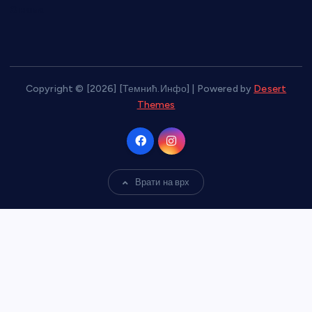
О нама
Copyright © [2026] [Темнић.Инфо] | Powered by
Desert
Themes
Врати на врх