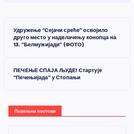
К
Удружење “Сејачи среће” освојило
р
друго место у надвлачењу конопца на
13. “Белмужијади” (ФОТО)
е
т
ПЕЧЕЊЕ СПАЈА ЉУДЕ! Стартује
“Печењијада” у Стопањи
а
њ
е
Повезани постови
ч