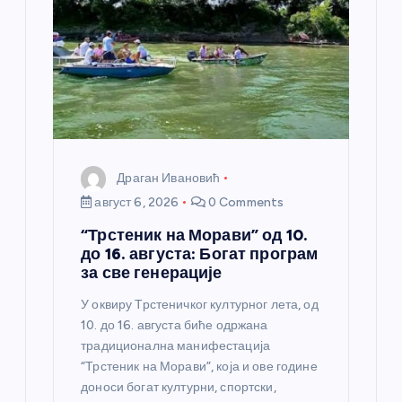
Драган Ивановић
август 6, 2026
0 Comments
“Трстеник на Морави” од 10.
до 16. августа: Богат програм
за све генерације
У оквиру Трстеничког културног лета, од
10. до 16. августа биће одржана
традиционална манифестација
“Трстеник на Морави”, која и ове године
доноси богат културни, спортски,