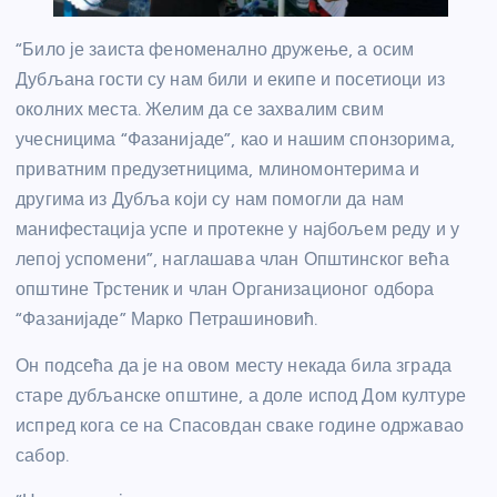
“Било је заиста феноменално дружење, а осим
Дубљана гости су нам били и екипе и посетиоци из
околних места. Желим да се захвалим свим
учесницима “Фазанијаде”, као и нашим спонзорима,
приватним предузетницима, млиномонтерима и
другима из Дубља који су нам помогли да нам
манифестација успе и протекне у најбољем реду и у
лепој успомени”, наглашава члан Општинског већа
општине Трстеник и члан Организационог одбора
“Фазанијаде” Марко Петрашиновић.
Он подсећа да је на овом месту некада била зграда
старе дубљанске општине, а доле испод Дом културе
испред кога се на Спасовдан сваке године одржавао
сабор.