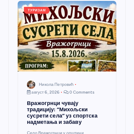
л
ТУРИЗАМ
а
н
к
а
Никола Петровић
август 6, 2026
0 Comments
Вражогрнци чувају
традицију: “Михољски
сусрети села” уз спортска
надметања и забаву
Село Вражогрнци у општини