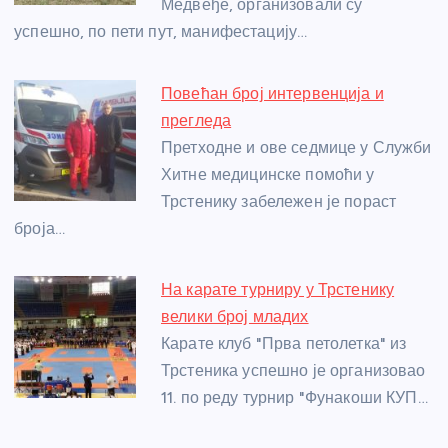
Медвеђе, организовали су
k
успешно, по пети пут, манифестацију…
Повећан број интервенција и
прегледа
Претходне и ове седмице у Служби
Хитне медицинске помоћи у
Трстенику забележен је пораст
броја…
На карате турниру у Трстенику
велики број младих
Карате клуб "Прва петолетка" из
Трстеника успешно је организовао
11. по реду турнир "Фунакоши КУП…