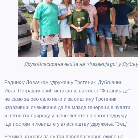
Другопласирана екипа на “Фазанијади” у Дубљ
Радник у Ловачком удружењу Трстеник, Дубљанин
Иван Петрашиновић истакао је важност “Фазанијаде”
не само за ово село него и за општину Трстеник,
изразивши очекивање да ће младе генерације чувати
и неговати природу и њене лепоте на овом подручју
где постоји и ловиште у власништву удружења “Зец”.
Рецимо на крају да су три првопласиране екипе на