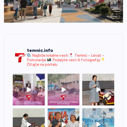
temnic.info
Najbrže lokalne vesti
Temnić • Levač •
Pomoravlje
Pošaljite vest ili fotografiju
Čitajte na portalu