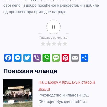
овој лепој и добро посећеној манифестацији добиле
од организатора пригодне награде.
0
Гласање за чланке
F
M
T
Vi
W
M
Pi
E
S
a
e
w
b
h
e
nt
m
h
Повезани чланци
c
ss
itt
er
at
ss
er
ail
ar
e
e
er
s
a
e
e
На Сабору у Крушаку и старо и
b
n
A
g
st
младо
o
g
p
e
Руководство и чланови КУД
o
er
p
"Живојин Вукадиновић" из