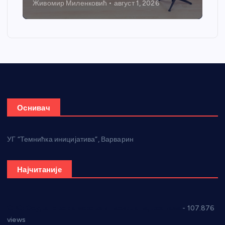
Живомир Миленковић
август 1, 2026
Оснивач
УГ “Темнићка иницијатива”, Варварин
Најчитаније
СНС: Осуда говора мржње и насиља над женама
- 107.876
views