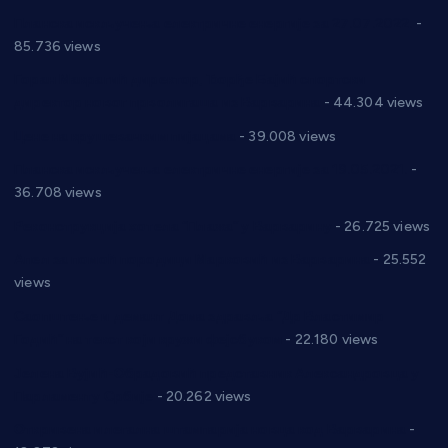
Планска искључења електричне енергије за 27.07.2022.
-
85.736 views
Горан Макрагић директор, Ђорђе Бајић спортски
директор новог прволигаша из Варварина
- 44.304 views
Цене на крушевачким пијацама
- 39.008 views
Планска искључења електричне енергије за 19.05.2021.
-
36.708 views
Реконструкција хотела “Плажа” у Варварину
- 26.725 views
Апел за помоћ породици Марковић из Варварина
- 25.552
views
Саопштење и демант Дома здравља “Др Властимир
Годић” на текст који кружи фејсбуком
- 22.180 views
Јелена Вујић-Обрадовић представник Александровца у
Парламенту Србије
- 20.262 views
Откривена илегална штампарија новца код Варварина
-