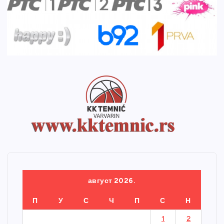
август 2026.
П
У
С
Ч
П
С
Н
1
2