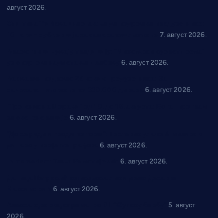
август 2026.
Општина Ћићевац наставља да подржава предузетнике:
10 нових субвенција за самозапошљавање
7. август 2026.
Вражогрнци чувају традицију: “Михољски сусрети села”
уз спортска надметања и забаву
6. август 2026.
Варварин подржао 25 нових предузетника: За
самозапошљавање по 380.000 динара
6. август 2026.
“Трстеник на Морави” од 10. до 16. августа: Богат програм
за све генерације
6. август 2026.
“Да се ради и гради по твом”: Трстеник улаже 4 милиона
динара у пројекте грађана
6. август 2026.
In memoriam: Тања Вилотијевић
6. август 2026.
Даница Петровић оживљава лик и дело Десанке
Максимовић
6. август 2026.
Александровац спреман за 61. “Жупску бербу”
5. август
2026.