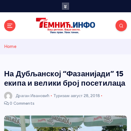
S
k
i
p
t
o
Темнићки
c
Home
o
n
информативн
t
e
На Дубљанској “Фазанијади” 15
и портал
n
екипа и велики број посетилаца
t
Драган Ивановић
Туризам
август 28, 2018
0 Comments