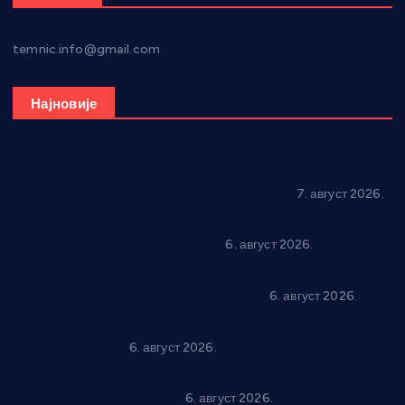
temnic.info@gmail.com
Најновије
Општина Ћићевац наставља да подржава предузетнике:
10 нових субвенција за самозапошљавање
7. август 2026.
Вражогрнци чувају традицију: “Михољски сусрети села”
уз спортска надметања и забаву
6. август 2026.
Варварин подржао 25 нових предузетника: За
самозапошљавање по 380.000 динара
6. август 2026.
“Трстеник на Морави” од 10. до 16. августа: Богат програм
за све генерације
6. август 2026.
“Да се ради и гради по твом”: Трстеник улаже 4 милиона
динара у пројекте грађана
6. август 2026.