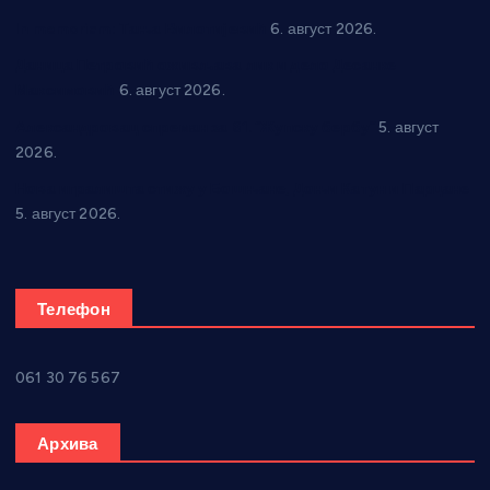
In memoriam: Тања Вилотијевић
6. август 2026.
Даница Петровић оживљава лик и дело Десанке
Максимовић
6. август 2026.
Александровац спреман за 61. “Жупску бербу”
5. август
2026.
Нова игралишта стижу у Бошњане, Доњи Катун и Парцане
5. август 2026.
Телефон
061 30 76 567
Архива