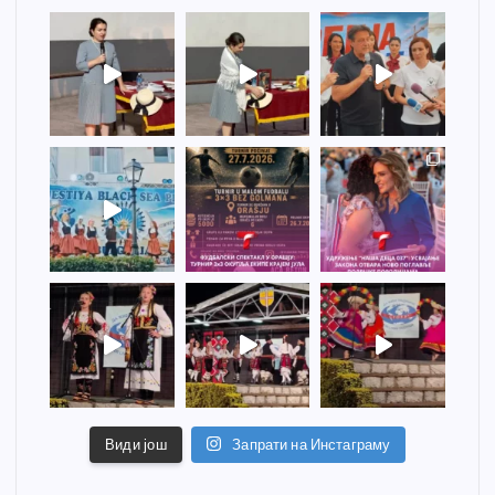
Види још
Запрати на Инстаграму