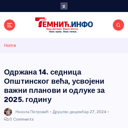
S
k
i
p
t
o
Темнићки
c
Home
o
n
информативн
t
e
Одржана 14. седница
и портал
n
Општинског већа, усвојени
t
важни планови и одлуке за
2025. годину
Никола Петровић
Друштво
децембар 27, 2024
0 Comments