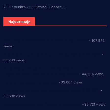
УГ “Темнићка иницијатива”, Варварин
Најчитаније
СНС: Осуда говора мржње и насиља над женама
- 107.872
views
Планска искључења електричне енергије за 27.07.2022.
-
85.730 views
Горан Макрагић директор, Ђорђе Бајић спортски
директор новог прволигаша из Варварина
- 44.296 views
Цене на крушевачким пијацама
- 39.004 views
Планска искључења електричне енергије за 19.05.2021.
-
36.698 views
Реконструкција хотела “Плажа” у Варварину
- 26.721 views