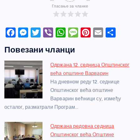
Гласање за чланке
F
M
T
Vi
W
M
Pi
E
S
a
e
w
b
h
e
nt
m
h
Повезани чланци
c
ss
itt
er
at
ss
er
ail
ar
e
e
er
s
a
e
e
Одржана 12. седница Општинског
b
n
A
g
st
већа општине Варварин
o
g
p
e
На дневном реду 12. седнице
o
er
p
Општинског већа општине
Варварин већници су, између
k
осталог, разматрали Програм…
Одржана редовна седница
Општинског већа Општине