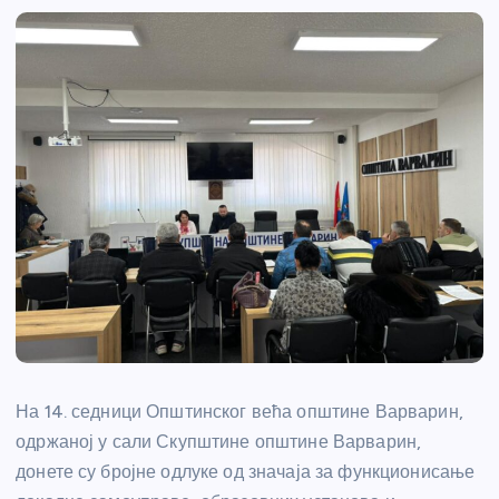
На 14. седници Општинског већа општине Варварин,
одржаној у сали Скупштине општине Варварин,
донете су бројне одлуке од значаја за функционисање