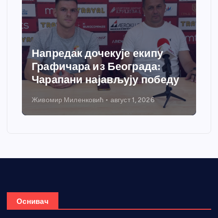
Спортски центар “Ћићевац”
добија савремени систем
еду
грејања
Никола Петровић
јул 31, 2026
Оснивач