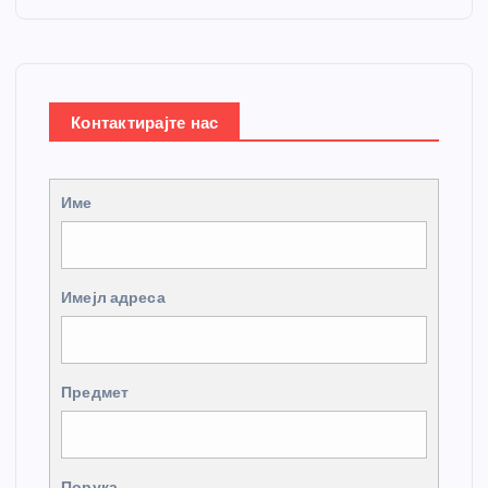
Контактирајте нас
Име
Имејл адреса
Предмет
Порука