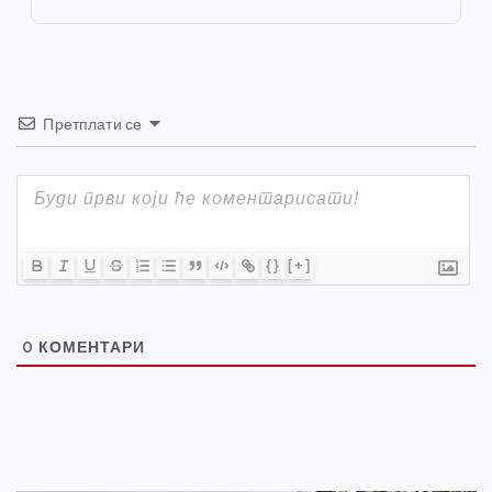
k
Претплати се
{}
[+]
0
КОМЕНТАРИ