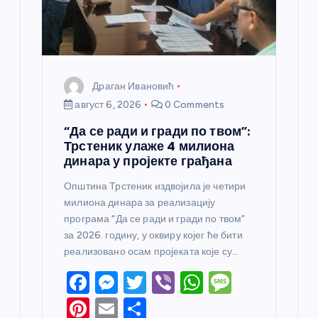
к
а
Драган Ивановић
август 6, 2026
0 Comments
“Да се ради и гради по твом”:
Трстеник улаже 4 милиона
динара у пројекте грађана
Општина Трстеник издвојила је четири
милиона динара за реализацију
програма “Да се ради и гради по твом”
за 2026. годину, у оквиру којег ће бити
реализовано осам пројеката које су…
F
M
T
Vi
W
M
a
e
w
b
h
e
Pi
E
S