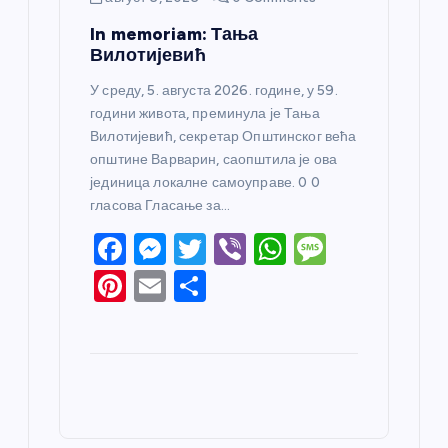
In memoriam: Тања
Вилотијевић
У среду, 5. августа 2026. године, у 59.
години живота, преминула је Тања
Вилотијевић, секретар Општинског већа
општине Варварин, саопштила је ова
јединица локалне самоуправе. 0 0
гласова Гласање за…
F
M
T
Vi
W
M
a
e
w
b
h
e
Pi
E
S
c
ss
itt
er
at
ss
nt
m
h
e
e
er
s
a
er
ail
ar
b
n
A
g
e
e
o
g
p
e
st
o
er
p