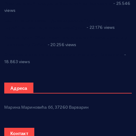
Апел за помоћ породици Марковић из Варварина
- 25.546
views
Саопштење и демант Дома здравља “Др Властимир
Годић” на текст који кружи фејсбуком
- 22.176 views
Јелена Вујић-Обрадовић представник Александровца у
Парламенту Србије
- 20.256 views
Откривена илегална штампарија новца код Варварина
-
18.863 views
Адреса
Марина Мариновића бб, 37260 Варварин
Контакт