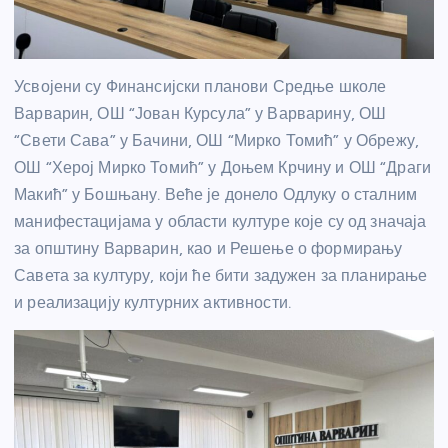
Усвојени су Финансијски планови Средње школе
Варварин, ОШ “Јован Курсула” у Варварину, ОШ
“Свети Сава” у Бачини, ОШ “Мирко Томић” у Обрежу,
ОШ “Херој Мирко Томић” у Доњем Крчину и ОШ “Драги
Макић” у Бошњану. Веће је донело Одлуку о сталним
манифестацијама у области културе које су од значаја
за општину Варварин, као и Решење о формирању
Савета за културу, који ће бити задужен за планирање
и реализацију културних активности.