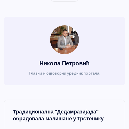
Никола Петровић
Главни и одговорни уредник портала.
К
Традиционална “Дедамразијада”
р
обрадовала малишане у Трстенику