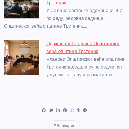
Трстеник
У Сали за састанке одржана је, 47.
по реду, редовна седница
Општинског већа општине Трстеник,…
Одржана VII седница Општинског
већа општине Трстеник
Чланови Општинског већа општине
Трстеник заседали су по седми пут
у пуном саставу и разматрали…
Варварин