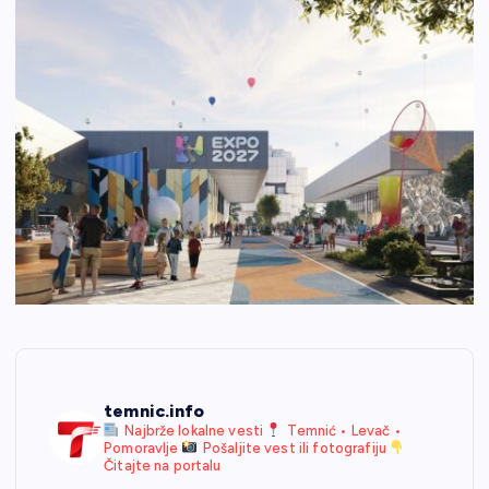
temnic.info
Najbrže lokalne vesti
Temnić • Levač •
Pomoravlje
Pošaljite vest ili fotografiju
Čitajte na portalu