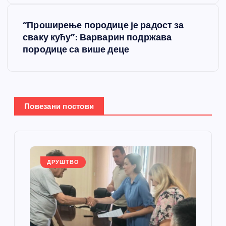
е
“Проширење породице је радост за
т
сваку кућу”: Варварин подржава
породице са више деце
а
њ
е
Повезани постови
ч
л
ДРУШТВО
а
н