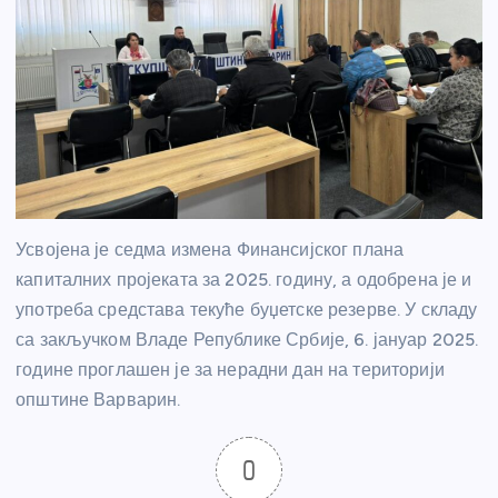
Усвојена је седма измена Финансијског плана
капиталних пројеката за 2025. годину, а одобрена је и
употреба средстава текуће буџетске резерве. У складу
са закључком Владе Републике Србије, 6. јануар 2025.
године проглашен је за нерадни дан на територији
општине Варварин.
0