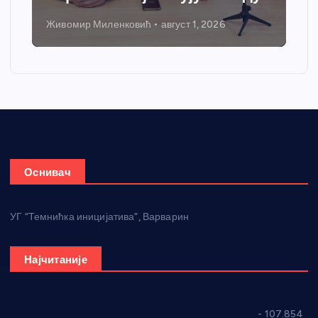
Живомир Миленковић
август 1, 2026
Оснивач
УГ “Темнићка иницијатива”, Варварин
Најчитаније
СНС: Осуда говора мржње и насиља над женама
- 107.854