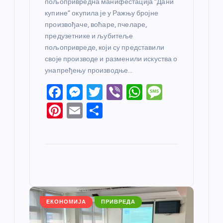
пољопривредна манифестација “Дани
купине” окупила је у Ражњу бројне
произвођаче, воћаре, пчеларе,
предузетнике и љубитеље
пољопривреде, који су представили
своје производе и разменили искуства о
унапређењу производње…
F
M
T
Vi
W
M
a
e
w
b
h
e
Pi
E
S
c
ss
itt
er
at
ss
nt
m
h
e
e
er
s
a
er
ail
ar
b
n
A
g
e
e
o
g
p
e
st
o
er
p
k
ЕКОНОМИЈА
ПРИВРЕДА