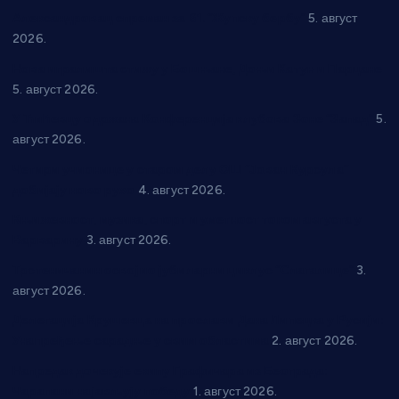
Александровац спреман за 61. “Жупску бербу”
5. август
2026.
Нова игралишта стижу у Бошњане, Доњи Катун и Парцане
5. август 2026.
У Ћићевцу одржана Конференција клубова Зоне “Запад”
5.
август 2026.
Четири учионице у старом делу ОШ “Јован Курсула”
добијају ново рухо
4. август 2026.
Књижевност, музика, спорт и уметност током августа у
Варварину
3. август 2026.
Трстеничанин освојио јубиларни циклус “Слагалице”
3.
август 2026.
Делегација Крушевца на прослави Дана Липецка у Русији:
Унапређење сарадње у свим областима
2. август 2026.
Напредак дочекује екипу Графичара из Београда:
Чарапани најављују победу
1. август 2026.