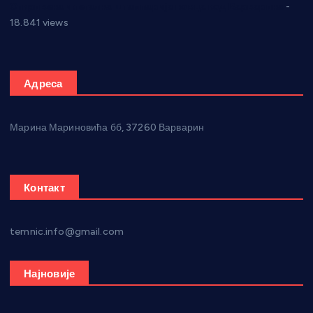
Откривена илегална штампарија новца код Варварина
-
18.841 views
Адреса
Марина Мариновића бб, 37260 Варварин
Контакт
temnic.info@gmail.com
Најновије