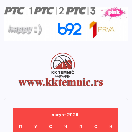
август 2026.
П
У
С
Ч
П
С
Н