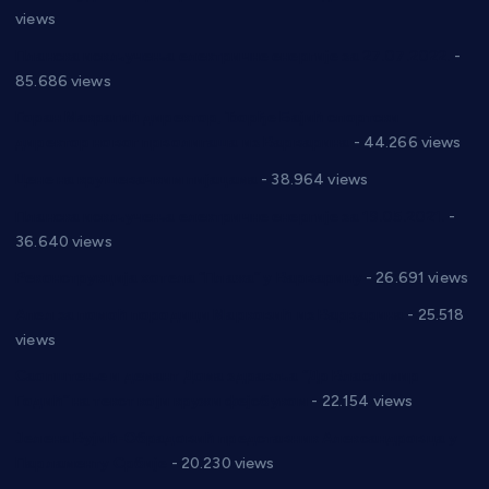
views
Планска искључења електричне енергије за 27.07.2022.
-
85.686 views
Горан Макрагић директор, Ђорђе Бајић спортски
директор новог прволигаша из Варварина
- 44.266 views
Цене на крушевачким пијацама
- 38.964 views
Планска искључења електричне енергије за 19.05.2021.
-
36.640 views
Реконструкција хотела “Плажа” у Варварину
- 26.691 views
Апел за помоћ породици Марковић из Варварина
- 25.518
views
Саопштење и демант Дома здравља “Др Властимир
Годић” на текст који кружи фејсбуком
- 22.154 views
Јелена Вујић-Обрадовић представник Александровца у
Парламенту Србије
- 20.230 views