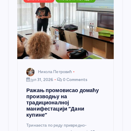
л
а
н
к
а
Никола Петровић
јул 31, 2026
0 Comments
Ражањ промовисао домаћу
производњу на
традиционалној
манифестацији “Дани
купине”
Тринаеста по реду привредно-