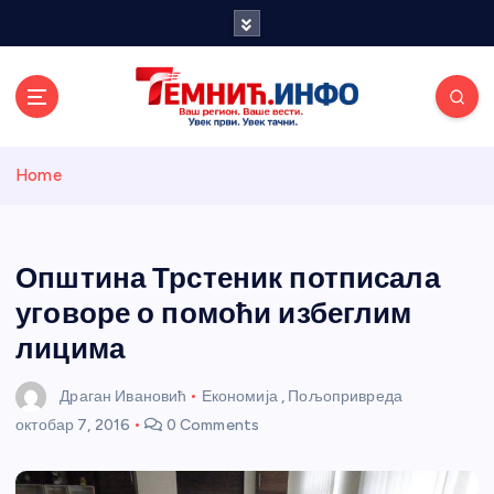
S
k
i
p
t
o
Темнићки
c
Home
o
n
информативн
t
e
Општина Трстеник потписала
и портал
n
уговоре о помоћи избеглим
t
лицима
Драган Ивановић
Економија
,
Пољопривреда
октобар 7, 2016
0 Comments