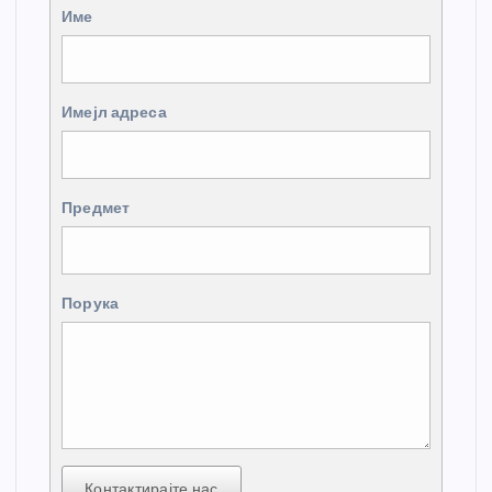
Име
Имејл адреса
Предмет
Порука
Контактирајте нас