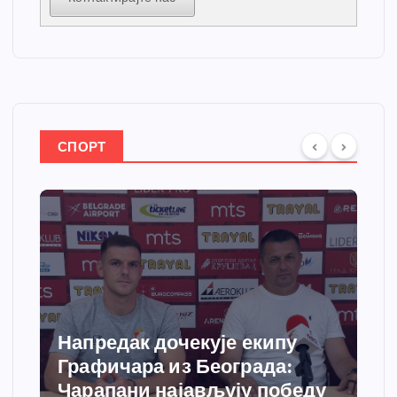
СПОРТ
Напредак дочекује екипу
Графичара из Београда:
Чарапани најављују победу