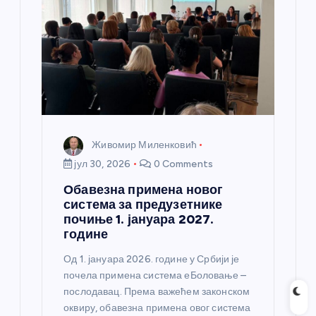
Живомир Миленковић
јул 30, 2026
0 Comments
Обавезна примена новог
система за предузетнике
почиње 1. јануара 2027.
године
Од 1. јануара 2026. године у Србији је
почела примена система еБоловање –
послодавац. Према важећем законском
оквиру, обавезна примена овог система