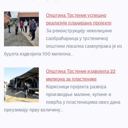
Општина Трстеник успешно
реализује планиране пројекте
За реконструкцију неколицине
саобраћајница у трстеничкој
општини локална самоуправа је из
буџета издвојила 100 милиона…
Општина Трстеник издвојила 22
милиона за пластенике
Корисници пројекта развоја
производње малине, купине и
поврћа у пластеницима ових дана
преузимају прву количину…