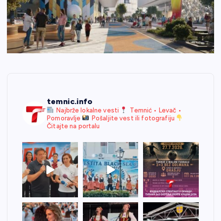
temnic.info
Najbrže lokalne vesti
Temnić • Levač •
Pomoravlje
Pošaljite vest ili fotografiju
Čitajte na portalu