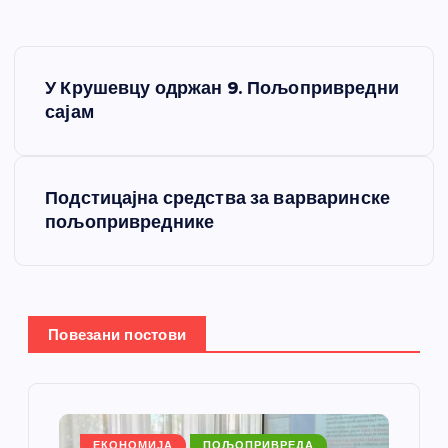
К
У Крушевцу одржан 9. Пољопривредни
р
сајам
е
Подстицајна средства за варваринске
т
пољопривреднике
а
њ
Повезани постови
е
ч
ЕКОНОМИЈА
ПОЉОПРИВРЕДА