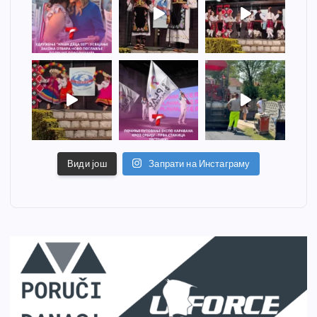
Види још
Запрати на Инстаграму