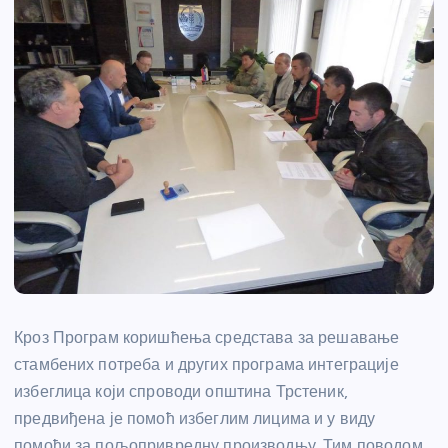
Кроз Програм коришћења средстава за решавање
стамбених потреба и других програма интеграције
избеглица који спроводи општина Трстеник,
предвиђена је помоћ избеглим лицима и у виду
помоћи за пољопривредну производњу. Тим поводом