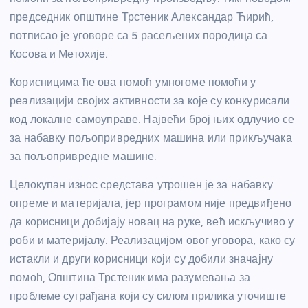
председник општине Трстеник Александар Ћирић,
потписао је уговоре са 5 расељених породица са
Косова и Метохије.
Корисницима ће ова помоћ умногоме помоћи у
реализацији својих активности за које су конкурисали
код локалне самоуправе. Највећи број њих одлучио се
за набавку пољопривредних машина или прикључака
за пољопривредне машине.
Целокупан износ средстава утрошен је за набавку
опреме и материјала, јер програмом није предвиђено
да корисници добијају новац на руке, већ искључиво у
роби и материјалу. Реализацијом овог уговора, како су
истакли и други корисници који су добили значајну
помоћ, Општина Трстеник има разумевања за
проблеме суграђана који су силом прилика уточиште