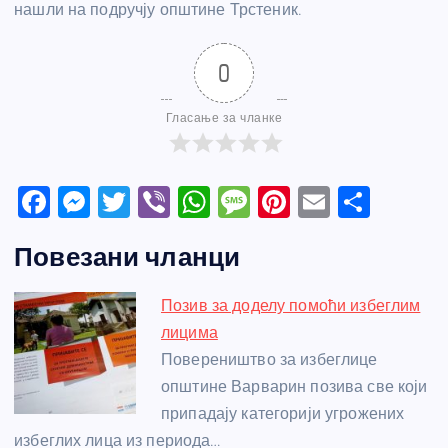
нашли на подручју општине Трстеник.
0
Гласање за чланке
F
M
T
Vi
W
M
Pi
E
S
a
e
w
b
h
e
nt
m
h
Повезани чланци
c
ss
itt
er
at
ss
er
ail
ar
e
e
er
s
a
e
e
Позив за доделу помоћи избеглим
b
n
A
g
st
лицима
o
g
p
e
Повереништво за избеглице
o
er
p
општине Варварин позива све који
припадају категорији угрожених
k
избеглих лица из периода…