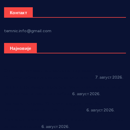
Контакт
temnic.info@gmail.com
Најновије
Општина Ћићевац наставља да подржава предузетнике:
10 нових субвенција за самозапошљавање
7. август 2026.
Вражогрнци чувају традицију: “Михољски сусрети села”
уз спортска надметања и забаву
6. август 2026.
Варварин подржао 25 нових предузетника: За
самозапошљавање по 380.000 динара
6. август 2026.
“Трстеник на Морави” од 10. до 16. августа: Богат програм
за све генерације
6. август 2026.