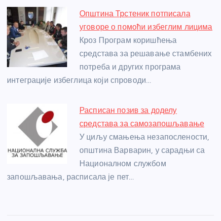
Општина Трстеник потписала
уговоре о помоћи избеглим лицима
Кроз Програм коришћења
средстава за решавање стамбених
потреба и других програма
интеграције избеглица који спроводи…
Расписан позив за доделу
средстава за самозапошљавање
У циљу смањења незапослености,
општина Варварин, у сарадњи са
Националном службом
запошљавања, расписала је пет…