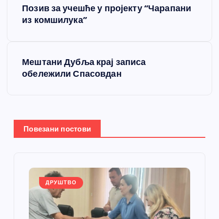
Позив за учешће у пројекту “Чарапани
р
из комшилука”
е
Мештани Дубља крај записа
т
обележили Спасовдан
а
њ
Повезани постови
е
ч
л
ДРУШТВО
а