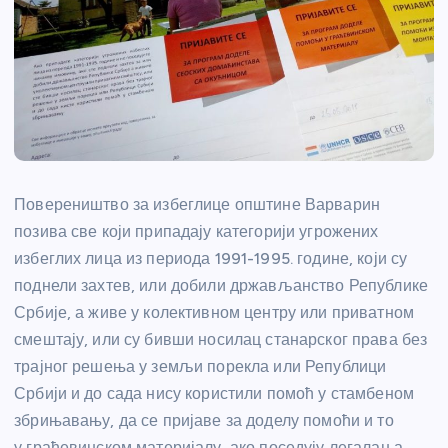
Повереништво за избеглице општине Варварин
позива све који припадају категорији угрожених
избеглих лица из периода 1991-1995. године, који су
поднели захтев, или добили држављанство Републике
Србије, а живе у колективном центру или приватном
смештају, или су бивши носилац станарског права без
трајног решења у земљи порекла или Републици
Србији и до сада нису користили помоћ у стамбеном
збрињавању, да се пријаве за доделу помоћи и то
у грађевинском материјалу, ако поседују легалан а