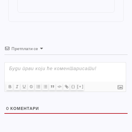
o
g
p
e
st
o
er
p
k
Претплати се
{}
[+]
0
КОМЕНТАРИ