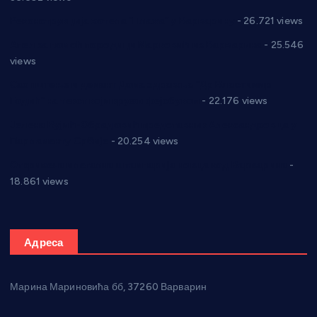
Реконструкција хотела “Плажа” у Варварину
- 26.721 views
Апел за помоћ породици Марковић из Варварина
- 25.546
views
Саопштење и демант Дома здравља “Др Властимир
Годић” на текст који кружи фејсбуком
- 22.176 views
Јелена Вујић-Обрадовић представник Александровца у
Парламенту Србије
- 20.254 views
Откривена илегална штампарија новца код Варварина
-
18.861 views
Адреса
Марина Мариновића бб, 37260 Варварин