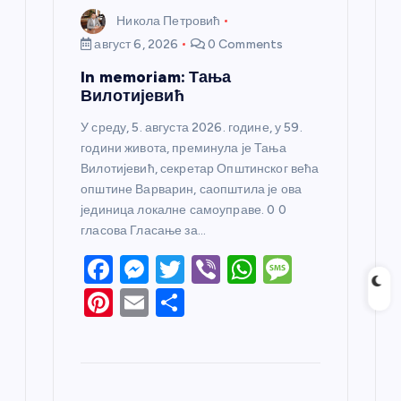
Никола Петровић
август 6, 2026
0 Comments
In memoriam: Тања
Вилотијевић
У среду, 5. августа 2026. године, у 59.
години живота, преминула је Тања
Вилотијевић, секретар Општинског већа
општине Варварин, саопштила је ова
јединица локалне самоуправе. 0 0
гласова Гласање за…
F
M
T
Vi
W
M
a
e
w
b
h
e
Pi
E
S
c
ss
itt
er
at
ss
nt
m
h
e
e
er
s
a
er
ail
ar
b
n
A
g
e
e