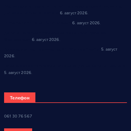
“Да се ради и гради по твом”: Трстеник улаже 4 милиона
динара у пројекте грађана
6. август 2026.
In memoriam: Тања Вилотијевић
6. август 2026.
Даница Петровић оживљава лик и дело Десанке
Максимовић
6. август 2026.
Александровац спреман за 61. “Жупску бербу”
5. август
2026.
Нова игралишта стижу у Бошњане, Доњи Катун и Парцане
5. август 2026.
Телефон
061 30 76 567