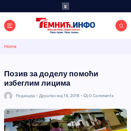
S
k
i
p
t
o
Темнићки
c
Home
o
n
информативн
t
e
Позив за доделу помоћи
и портал
n
избеглим лицима
t
Редакција
Друштво
мај 16, 2018
0 Comments