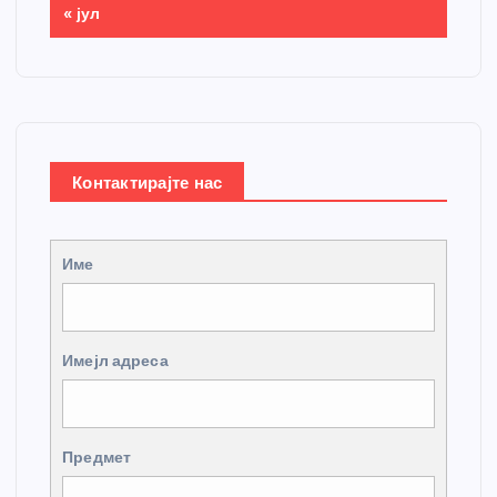
« јул
Контактирајте нас
Име
Имејл адреса
Предмет