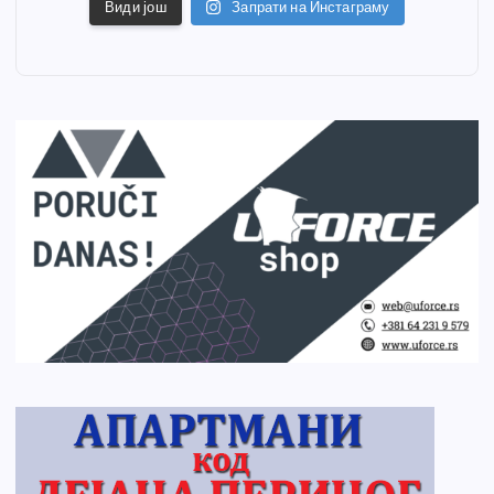
Види још
Запрати на Инстаграму