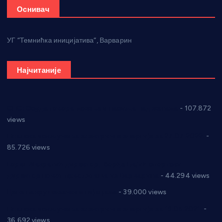
Оснивач
УГ “Темнићка иницијатива”, Варварин
Најчитаније
СНС: Осуда говора мржње и насиља над женама
- 107.872
views
Планска искључења електричне енергије за 27.07.2022.
-
85.726 views
Горан Макрагић директор, Ђорђе Бајић спортски
директор новог прволигаша из Варварина
- 44.294 views
Цене на крушевачким пијацама
- 39.000 views
Планска искључења електричне енергије за 19.05.2021.
-
36.692 views