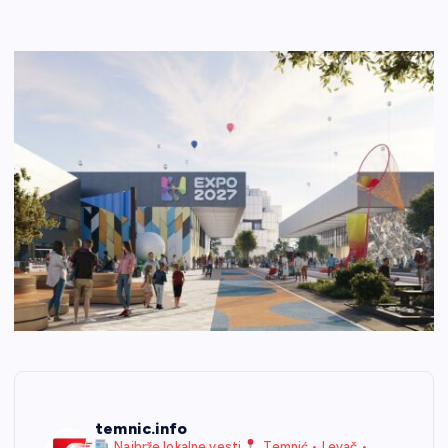
temnic.info
Najbrže lokalne vesti
Temnić • Levač •