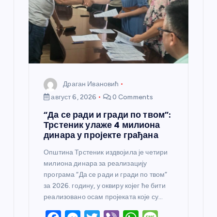
н
к
а
Драган Ивановић
август 6, 2026
0 Comments
“Да се ради и гради по твом”:
Трстеник улаже 4 милиона
динара у пројекте грађана
Општина Трстеник издвојила је четири
милиона динара за реализацију
програма “Да се ради и гради по твом”
за 2026. годину, у оквиру којег ће бити
реализовано осам пројеката које су…