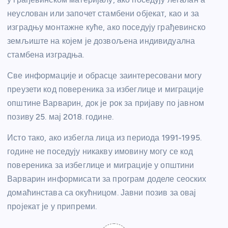
неуслован или започет стамбени објекат, као и за
изградњу монтажне куће, ако поседују грађевинско
земљиште на којем је дозвољена индивидуална
стамбена изградња.
Све информације и обрасце заинтересовани могу
преузети код повереника за избеглице и миграције
општине Варварин, док је рок за пријаву по јавном
позиву 25. мај 2018. године.
Исто тако, ако избегла лица из периода 1991-1995.
године не поседују никакву имовину могу се код
повереника за избеглице и миграције у општини
Варварин информисати за програм доделе сеоских
домаћинстава са окућницом. Јавни позив за овај
пројекат је у припреми.