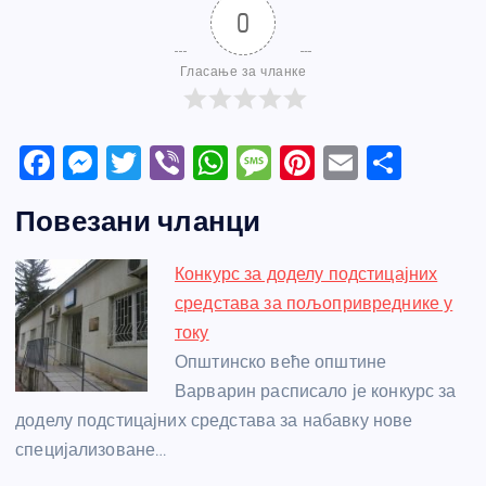
0
Гласање за чланке
F
M
T
Vi
W
M
Pi
E
S
a
e
w
b
h
e
nt
m
h
Повезани чланци
c
ss
itt
er
at
ss
er
ail
ar
e
e
er
s
a
e
e
Конкурс за доделу подстицајних
b
n
A
g
st
средстава за пољопривреднике у
o
g
p
e
току
o
er
p
Општинско веће општине
Варварин расписало је конкурс за
k
доделу подстицајних средстава за набавку нове
специјализоване…