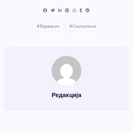
Варварин
Саопштења
Редакција
К