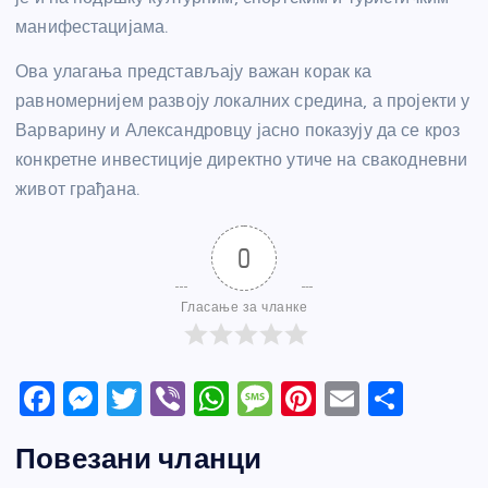
манифестацијама.
Ова улагања представљају важан корак ка
равномернијем развоју локалних средина, а пројекти у
Варварину и Александровцу јасно показују да се кроз
конкретне инвестиције директно утиче на свакодневни
живот грађана.
0
Гласање за чланке
F
M
T
Vi
W
M
Pi
E
S
a
e
w
b
h
e
nt
m
h
Повезани чланци
c
ss
itt
er
at
ss
er
ail
ar