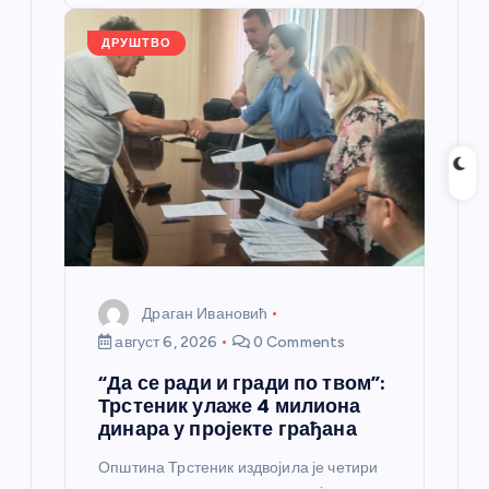
o
er
p
k
ДРУШТВО
Драган Ивановић
август 6, 2026
0 Comments
“Да се ради и гради по твом”:
Трстеник улаже 4 милиона
динара у пројекте грађана
Општина Трстеник издвојила је четири