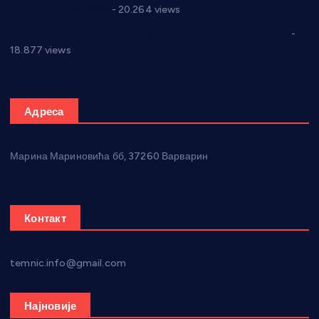
Парламенту Србије
- 20.264 views
Откривена илегална штампарија новца код Варварина
-
18.877 views
Адреса
Марина Мариновића бб, 37260 Варварин
Контакт
temnic.info@gmail.com
Најновије