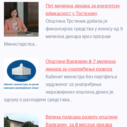
e
e
er
s
a
e
e
Пет милиона динара за енергетску
b
n
A
g
st
ефикасност у Трстенику
o
g
p
e
Општина Трстеник добила је
o
er
p
финансијска средства у износу од 5
милиона динара кроз програм
k
Министарства…
Општини Варварин 8,7 милиона
динара за унапређење развоја
Кабинет министра без портфеља
задуженог за унапређење
неразвијених општина донео је
одлуку о расподели средстава…
Велика подршка развоју општине
Варварин, за 8 месеци држава