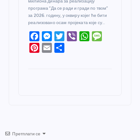
милиона динара за реализацију
програма “Да се ради и гради по твом”
за 2026. годину, у оквиру којег ће бити
реализовано осам пројеката које су…
F
M
T
Vi
W
M
a
e
w
b
h
e
Pi
E
S
c
ss
itt
er
at
ss
nt
m
h
e
e
er
s
a
er
ail
ar
b
n
A
g
e
e
o
g
p
e
st
o
er
p
k
Претплати се