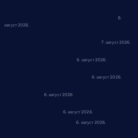
“Долина Бачине” кренула у уређење кутка за младе
8.
август 2026.
Општина Ћићевац наставља да подржава предузетнике:
10 нових субвенција за самозапошљавање
7. август 2026.
Вражогрнци чувају традицију: “Михољски сусрети села”
уз спортска надметања и забаву
6. август 2026.
Варварин подржао 25 нових предузетника: За
самозапошљавање по 380.000 динара
6. август 2026.
“Трстеник на Морави” од 10. до 16. августа: Богат програм
за све генерације
6. август 2026.
“Да се ради и гради по твом”: Трстеник улаже 4 милиона
динара у пројекте грађана
6. август 2026.
In memoriam: Тања Вилотијевић
6. август 2026.
Даница Петровић оживљава лик и дело Десанке