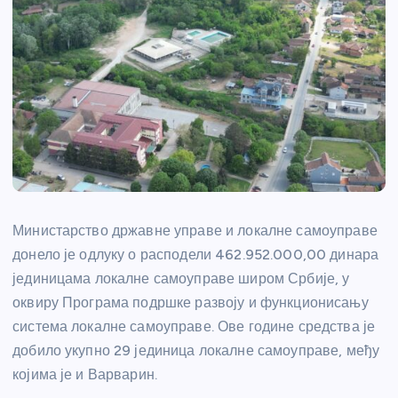
Министарство државне управе и локалне самоуправе
донело је одлуку о расподели 462.952.000,00 динара
јединицама локалне самоуправе широм Србије, у
оквиру Програма подршке развоју и функционисању
система локалне самоуправе. Ове године средства је
добило укупно 29 јединица локалне самоуправе, међу
којима је и Варварин.