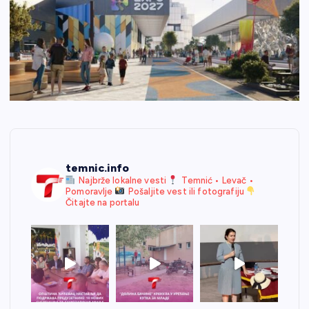
temnic.info
Najbrže lokalne vesti
Temnić • Levač •
Pomoravlje
Pošaljite vest ili fotografiju
Čitajte na portalu