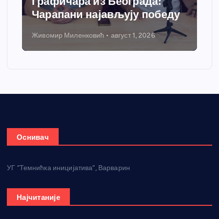
Графичара из Београда:
Чарапани најављују победу
Живомир Миленковић
август 1, 2026
Оснивач
УГ “Темнићка иницијатива”, Варварин
Најчитаније