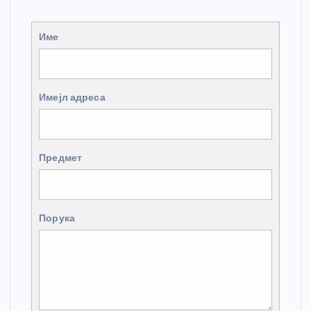
Име
Имејл адреса
Предмет
Порука