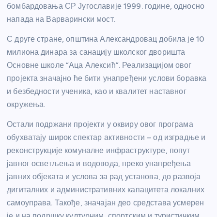
бомбардовања СР Југославије 1999. године, односно
напада на Варварински мост.
С друге стране, општина Александровац добила је 10
милиона динара за санацију школског дворишта
Основне школе “Аца Алексић”. Реализацијом овог
пројекта значајно ће бити унапређени услови боравка
и безбедности ученика, као и квалитет наставног
окружења.
Остали подржани пројекти у оквиру овог програма
обухватају широк спектар активности – од изградње и
реконструкције комуналне инфраструктуре, попут
јавног осветљења и водовода, преко унапређења
јавних објеката и услова за рад установа, до развоја
дигиталних и административних капацитета локалних
самоуправа. Такође, значајан део средстава усмерен
је и на подршку културним, спортским и туристичким