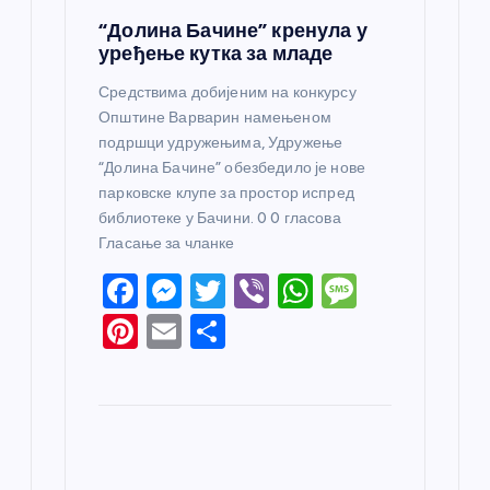
“Долина Бачине” кренула у
уређење кутка за младе
Средствима добијеним на конкурсу
Општине Варварин намењеном
подршци удружењима, Удружење
“Долина Бачине” обезбедило је нове
парковске клупе за простор испред
библиотеке у Бачини. 0 0 гласова
Гласање за чланке
F
M
T
Vi
W
M
a
e
w
b
h
e
Pi
E
S
c
ss
itt
er
at
ss
nt
m
h
e
e
er
s
a
er
ail
ar
b
n
A
g
e
e
o
g
p
e
st