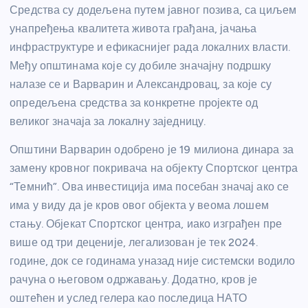
Средства су додељена путем јавног позива, са циљем
унапређења квалитета живота грађана, јачања
инфраструктуре и ефикаснијег рада локалних власти.
Међу општинама које су добиле значајну подршку
налазе се и Варварин и Александровац, за које су
опредељена средства за конкретне пројекте од
великог значаја за локалну заједницу.
Општини Варварин одобрено је 19 милиона динара за
замену кровног покривача на објекту Спортског центра
“Темнић”. Ова инвестиција има посебан значај ако се
има у виду да је кров овог објекта у веома лошем
стању. Објекат Спортског центра, иако изграђен пре
више од три деценије, легализован је тек 2024.
године, док се годинама уназад није системски водило
рачуна о његовом одржавању. Додатно, кров је
оштећен и услед гелера као последица НАТО