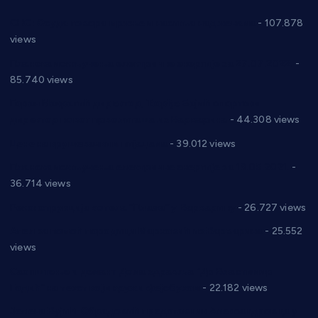
СНС: Осуда говора мржње и насиља над женама
- 107.878
views
Планска искључења електричне енергије за 27.07.2022.
-
85.740 views
Горан Макрагић директор, Ђорђе Бајић спортски
директор новог прволигаша из Варварина
- 44.308 views
Цене на крушевачким пијацама
- 39.012 views
Планска искључења електричне енергије за 19.05.2021.
-
36.714 views
Реконструкција хотела “Плажа” у Варварину
- 26.727 views
Апел за помоћ породици Марковић из Варварина
- 25.552
views
Саопштење и демант Дома здравља “Др Властимир
Годић” на текст који кружи фејсбуком
- 22.182 views
Јелена Вујић-Обрадовић представник Александровца у