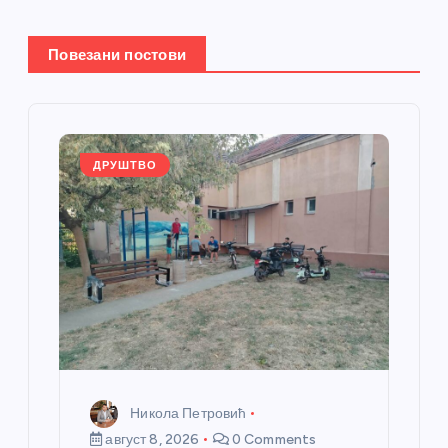
њ
Повезани постови
е
ч
л
ДРУШТВО
а
н
к
а
Никола Петровић
август 8, 2026
0 Comments