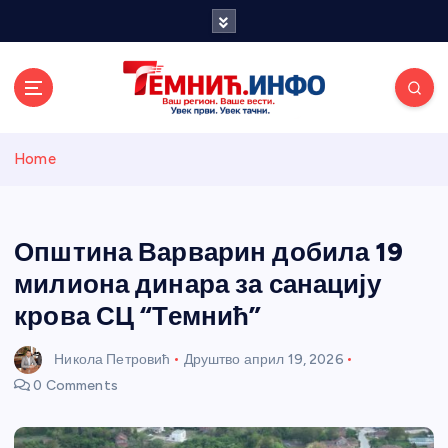
S
k
i
p
t
o
Темнићки
c
Home
o
n
информативн
t
e
Општина Варварин добила 19
и портал
n
милиона динара за санацију
t
крова СЦ “Темнић”
Никола Петровић
Друштво
април 19, 2026
0 Comments