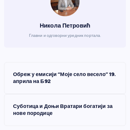
Никола Петровић
Главни и одговорни уредник портала.
К
Обреж у емисији “Моје село весело” 19.
р
априла на Б92
е
Суботица и Доњи Вратари богатији за
т
нове породице
а