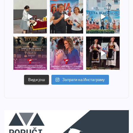
Види још
Запрати на Инстаграму