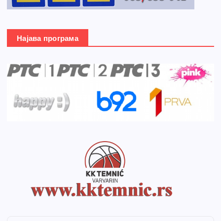
Најава програма