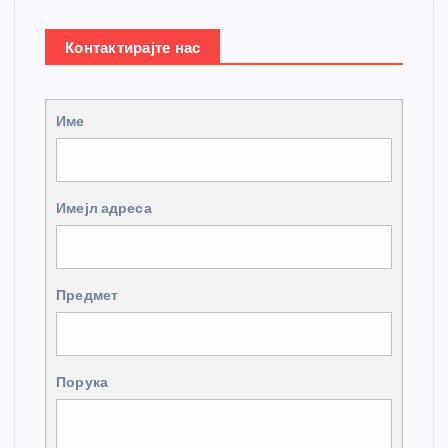
Контактирајте нас
Име
Имејл адреса
Предмет
Порука