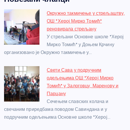
c
ss
itt
er
at
ss
er
ail
ar
e
e
er
s
a
e
e
Окружно такмичење у стрељаштву,
b
n
A
g
st
ОШ "Херој Мирко Томић"
o
g
p
e
реновирала стрељану
o
er
p
У стрељани Основне школе "Херој
Мирко Томић" у Доњем Крчину
k
организовано је Окружно такмичење у…
Свети Сава у подручним
одељењима ОШ "Херој Мирко
Томић" у Залоговцу, Маренову и
Парцану
Сечењем славских колача и
свечаним приредбама поводом Савиндана и у
подручним одељењима Основне школе "Херој…