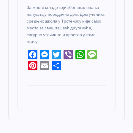
За многе младе који због школовања
напуштају породични дом, Дом ученика
средњих школа у Трстенику није само
место за смештај, већ друга кућа,
сигурно уточиште и простор у коме
стичу…
F
M
T
Vi
W
M
a
e
w
b
h
e
Pi
E
S
c
ss
itt
er
at
ss
nt
m
h
e
e
er
s
a
er
ail
ar
b
n
A
g
e
e
o
g
p
e
st
o
er
p
k