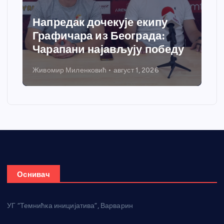
Напредак дочекује екипу
Графичара из Београда:
Чарапани најављују победу
Живомир Миленковић
август 1, 2026
Оснивач
УГ “Темнићка иницијатива”, Варварин