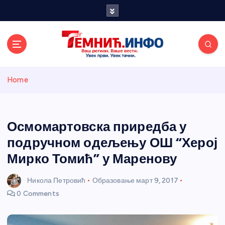
S
k
i
p
t
o
Темнићки
c
Home
o
n
информативн
t
e
Осмомартовска приредба у
и портал
n
подручном одељењу ОШ “Херој
t
Мирко Томић” у Маренову
Никола Петровић
Образовање
март 9, 2017
0 Comments