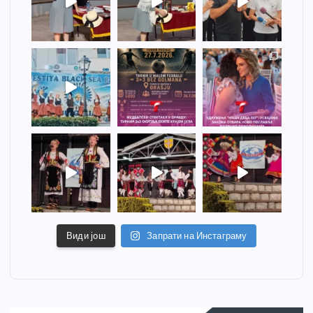
Види још
Запрати на Инстаграму