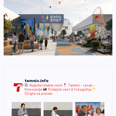
temnic.info
Najbrže lokalne vesti
Temnić • Levač •
Pomoravlje
Pošaljite vest ili fotografiju
Čitajte na portalu