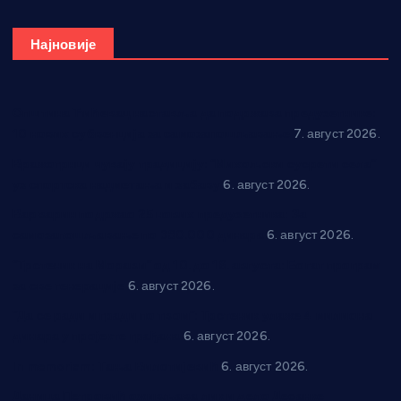
Најновије
Општина Ћићевац наставља да подржава предузетнике:
10 нових субвенција за самозапошљавање
7. август 2026.
Вражогрнци чувају традицију: “Михољски сусрети села”
уз спортска надметања и забаву
6. август 2026.
Варварин подржао 25 нових предузетника: За
самозапошљавање по 380.000 динара
6. август 2026.
“Трстеник на Морави” од 10. до 16. августа: Богат програм
за све генерације
6. август 2026.
“Да се ради и гради по твом”: Трстеник улаже 4 милиона
динара у пројекте грађана
6. август 2026.
In memoriam: Тања Вилотијевић
6. август 2026.
Даница Петровић оживљава лик и дело Десанке