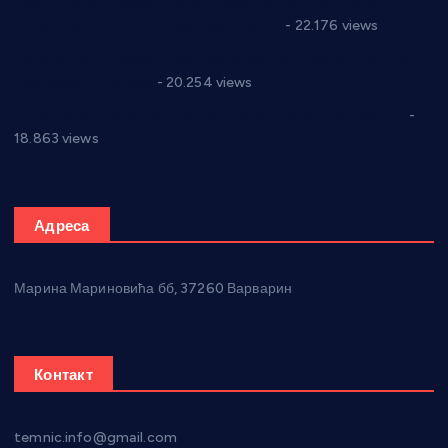
Саопштење и демант Дома здравља “Др Властимир
Годић” на текст који кружи фејсбуком
- 22.176 views
Јелена Вујић-Обрадовић представник Александровца у
Парламенту Србије
- 20.254 views
Откривена илегална штампарија новца код Варварина
-
18.863 views
Адреса
Марина Мариновића бб, 37260 Варварин
Контакт
temnic.info@gmail.com