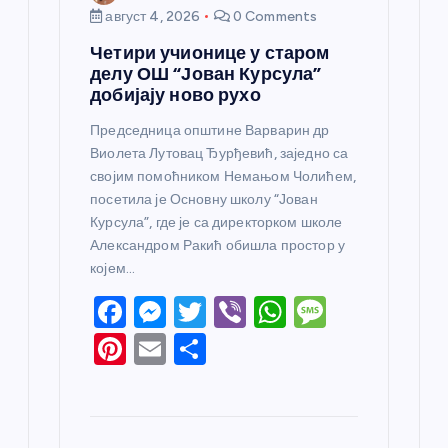
август 4, 2026
0 Comments
Четири учионице у старом
делу ОШ “Јован Курсула”
добијају ново рухо
Председница општине Варварин др
Виолета Лутовац Ђурђевић, заједно са
својим помоћником Немањом Чолићем,
посетила је Основну школу “Јован
Курсула”, где је са директорком школе
Александром Ракић обишла простор у
којем…
F
M
T
Vi
W
M
a
e
w
b
h
e
Pi
E
S
c
ss
itt
er
at
ss
nt
m
h
e
e
er
s
a
er
ail
ar
b
n
A
g
e
e