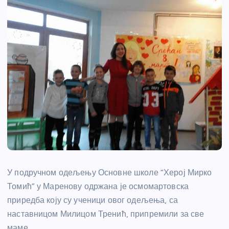
У подручном одељењу Основне школе “Херој Мирко
Томић” у Маренову одржана је осмомартовска
приредба коју су ученици овог одељења, са
наставницом Милицом Тренић, припремили за све
маме.