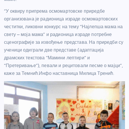
“У оквиру припрема осмомартовске приредбе
организована је радионица израде осмомартовских
честитки, ликовни конкурс на тему “Најлепша мама на
свету – моја мама” и радионица израде потребне
сценографије за извођење представа. На приредби су
ученици одиграли две представе (адаптација
драмских текстова “Мамини лептири” и
“Претеривање”), певали и рецитовали песме о мајци”,
каже за Темнић.Инфо наставница Милица Тренић.