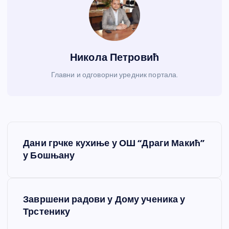
Никола Петровић
Главни и одговорни уредник портала.
К
Дани грчке кухиње у ОШ “Драги Макић”
р
у Бошњану
е
Завршени радови у Дому ученика у
т
Трстенику