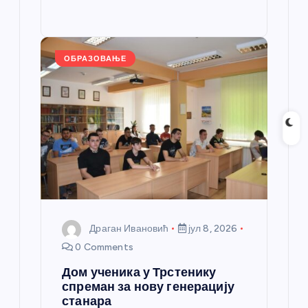
o
g
p
e
st
o
er
p
k
ОБРАЗОВАЊЕ
Драган Ивановић
јул 8, 2026
0 Comments
Дом ученика у Трстенику
спреман за нову генерацију
станара