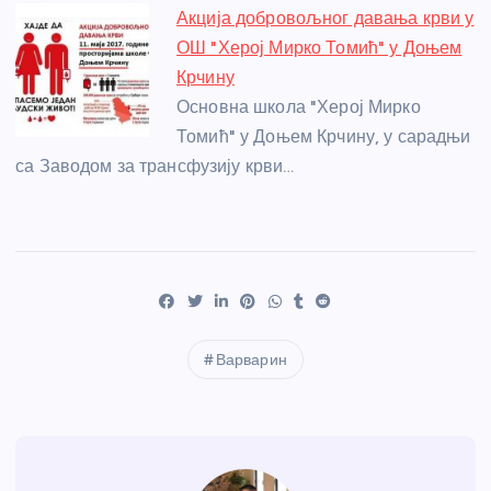
Акција добровољног давања крви у
ОШ "Херој Мирко Томић" у Доњем
Крчину
Основна школа "Херој Мирко
Томић" у Доњем Крчину, у сарадњи
са Заводом за трансфузију крви…
Варварин