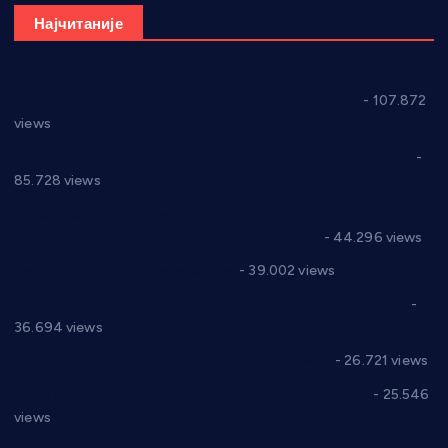
Најчитаније
СНС: Осуда говора мржње и насиља над женама
- 107.872
views
Планска искључења електричне енергије за 27.07.2022.
-
85.728 views
Горан Макрагић директор, Ђорђе Бајић спортски
директор новог прволигаша из Варварина
- 44.296 views
Цене на крушевачким пијацама
- 39.002 views
Планска искључења електричне енергије за 19.05.2021.
-
36.694 views
Реконструкција хотела “Плажа” у Варварину
- 26.721 views
Апел за помоћ породици Марковић из Варварина
- 25.546
views