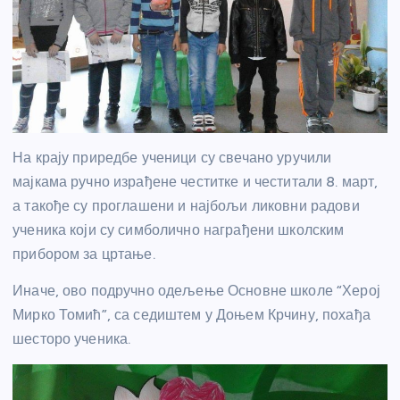
На крају приредбе ученици су свечано уручили
мајкама ручно израђене честитке и честитали 8. март,
а такође су проглашени и најбољи ликовни радови
ученика који су симболично награђени школским
прибором за цртање.
Иначе, ово подручно одељење Основне школе “Херој
Мирко Томић”, са седиштем у Доњем Крчину, похађа
шесторо ученика.