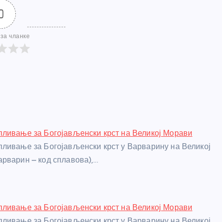
0
за чланке
ливање за Богојављенски крст на Великој Морави
ливање за Богојављенски крст у Варварину на Великој
рварин – код сплавова),…
ливање за Богојављенски крст на Великој Морави
ливање за Богојављенски крст у Варварину на Великој