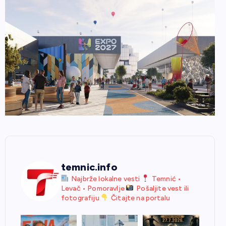
temnic.info
Najbrže lokalne vesti
Temnić •
Levač • Pomoravlje
Pošaljite vest ili
fotografiju
Čitajte na portalu