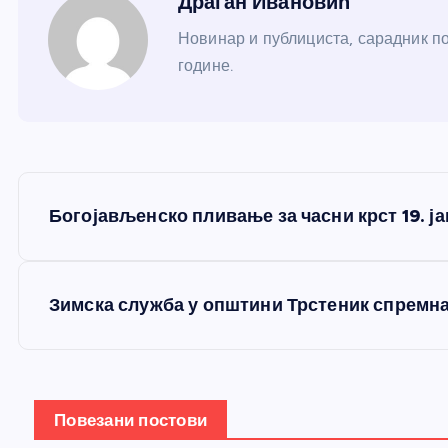
Драган Ивановић
Новинар и публициста, сарадник по
године.
К
Богојављенско пливање за часни крст 19. ј
р
е
Зимска служба у општини Трстеник спремна 
т
а
Повезани постови