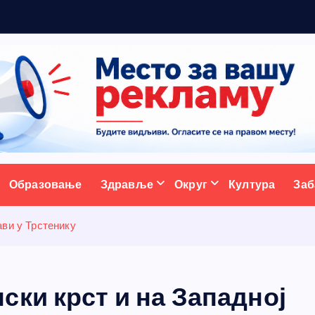
ж
у
ативни портал
Образовање
Здравље
Округ
Култура
Заб
ави у Трстенику
ки крст и на Западној