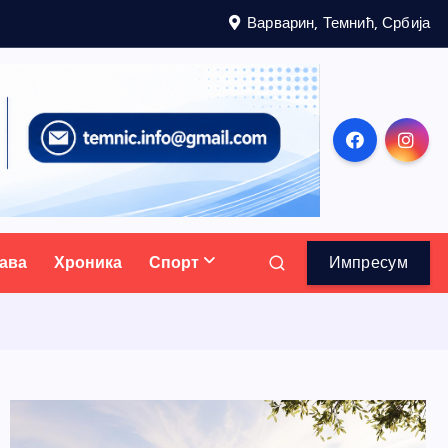
Варварин, Темнић, Србија
ава
Хроника
Спорт
Импресум