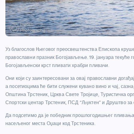
Уз благослов Његовог преосвештенства Епископа круше
православни празник Богојављење. 19. јануара текуће го
Богојављенски крст пливати храбри пливачи.
Они који су заинтересовани за овај православни догађај 
а посетиоцима ће бити служени кувано вино и чај, сазн
Општина Трстеник, Црква Свете Тројице, Туристичка ор
Спортски центар Трстеник, ПСД “Љуктен” и Друштво за 
Да подсетимо да је победник прошлогодишњег пливања
насељеног места Оџаци код Трстеника.