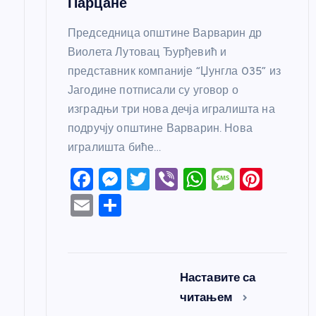
Парцане
Председница општине Варварин др
Виолета Лутовац Ђурђевић и
представник компаније “Џунгла 035” из
Јагодине потписали су уговор о
изградњи три нова дечја игралишта на
подручју општине Варварин. Нова
игралишта биће…
F
M
T
Vi
W
M
Pi
a
e
w
b
h
e
nt
E
S
c
ss
itt
er
at
ss
er
m
h
e
e
er
s
a
e
ail
ar
b
n
A
g
st
e
Наставите са
o
g
p
e
читањем
o
er
p