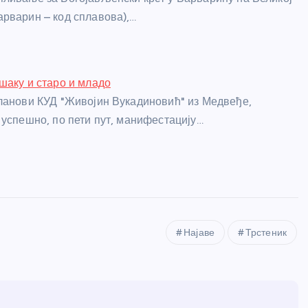
рварин – код сплавова),…
шаку и старо и младо
ланови КУД "Живојин Вукадиновић" из Медвеђе,
 успешно, по пети пут, манифестацију…
Најаве
Трстеник