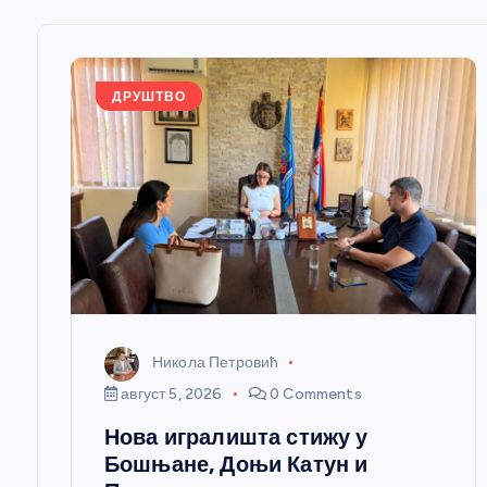
њ
е
ДРУШТВО
ч
л
а
н
Никола Петровић
к
август 5, 2026
0 Comments
Нова игралишта стижу у
а
Бошњане, Доњи Катун и