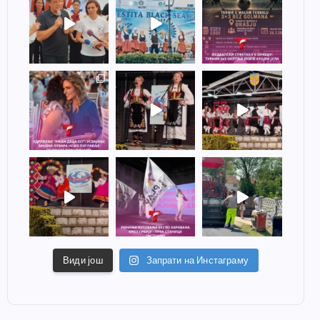
Види још
Запрати на Инстаграму