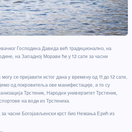
вачког Господина Давида већ традиционално, на
дине, на Западној Морави ће у 12 сати за часни
могу се пријавити истог дана у времену од 11 до 12 сати,
ајемо од покровитеља ове манифестације, а то су
ганизација Трстеник, Народни универзитет Трстеник,
спортове на води из Трстеника.
 за часни Богојављенски крст био Немања Ерић из