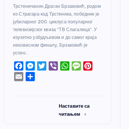
Трстеничанин Драган Брзаковић, родом
из Страгара код Трстеника, победник је
јубиларног 200. циклуса популарног
телевизијског квиза “ТВ Слагалица”. У
изузетно узбудљивом и до самог краја
неизвесном финалу, Брзаковић је
успео…
F
M
T
Vi
W
M
Pi
a
e
w
b
h
e
nt
E
S
c
ss
itt
er
at
ss
er
m
h
e
e
er
s
a
e
ail
ar
b
n
A
g
st
e
Наставите са
o
g
p
e
читањем
o
er
p