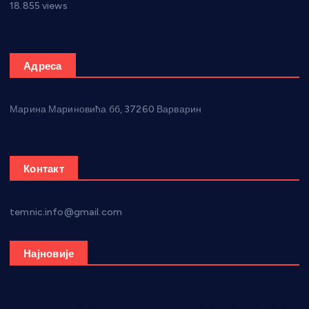
18.855 views
Адреса
Марина Мариновића бб, 37260 Варварин
Контакт
temnic.info@gmail.com
Најновије
Општина Ћићевац наставља да подржава предузетнике: