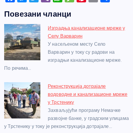
a
e
w
b
h
e
nt
m
h
Повезани чланци
c
ss
itt
er
at
ss
er
ail
ar
e
e
er
s
a
e
e
Изградња канализационе мреже у
b
n
A
g
st
Селу Варварин
o
g
p
e
У насељеном месту Село
o
er
p
Варварин у току су радови на
изградњи канализационе мреже.
k
По речима…
Реконструкција дотрајале
водоводне и канализационе мреже
у Трстенику
Захваљујући програму Немачке
развојне банке, у градским улицама
у Трстенику у току је реконструкција дотрајале…