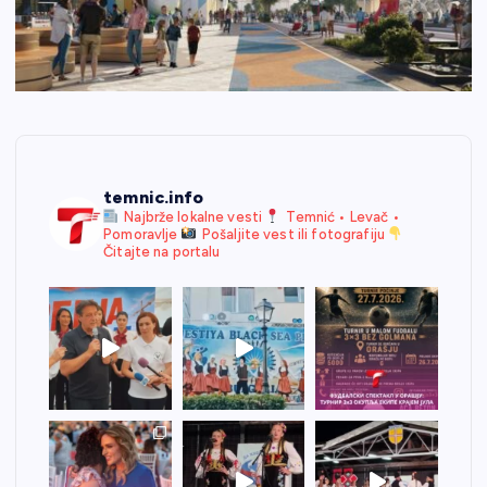
temnic.info
Najbrže lokalne vesti
Temnić • Levač •
Pomoravlje
Pošaljite vest ili fotografiju
Čitajte na portalu