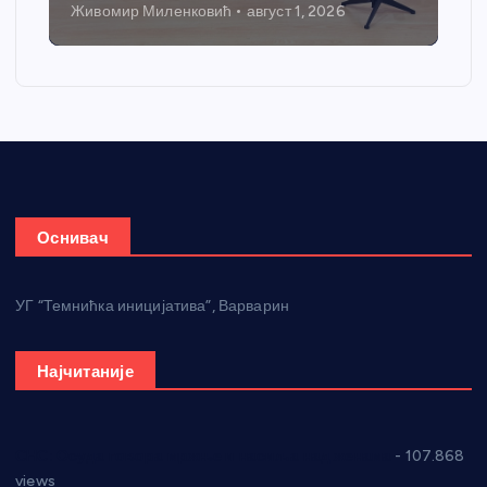
Никола Петровић
јул 31, 2026
Оснивач
УГ “Темнићка иницијатива”, Варварин
Најчитаније
СНС: Осуда говора мржње и насиља над женама
- 107.868
views