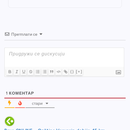
k
Претплати се
{}
[+]
1
КОМЕНТАР
стари