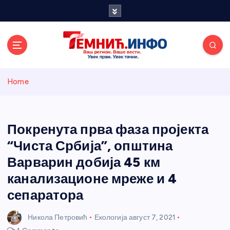
S
k
i
p
t
o
Темнићки
c
Home
o
n
информативн
t
e
Покренута прва фаза пројекта
и портал
n
“Чиста Србија”, општина
t
Варварин добија 45 км
канализационе мреже и 4
сепаратора
Никола Петровић
Екологија
август 7, 2021