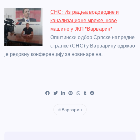
СНС: Изградња водоводне и
канализационе мреже, нове
машине у ЈКП "Варварин"
Општински одбор Српске напредне
странке (СНС) у Варварину одржао
је редовну конференцију за новинаре на…
Варварин