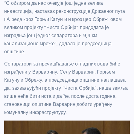
“С обзиром да нас очекује још једна велика
инвестиција, наставак реконструкције Државног пута
IIА реда кроз Горњи Катун и и кроз цео Обреж, овом
великом пројекту “Чиста Србија” придодата је
изградња још једног сепаратора и 9,4 км
канализационе мреже”, додала је председница
општине.
Сепаратори за пречишћавање отпадних вода биће
изграђени у Варварину, Селу Варварин, Горњем
Катуну и Обрежу, а председница општине наглашава
да, захваљујући пројекту “Чиста Србија”, наша земља
више неће бити иста и да ће, после доста година,
становници општине Варварин добити уређену
комуналну инфраструктуру.