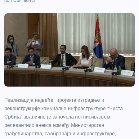
1 Comments
Реализација највећег пројекта изградње и
реконструкције комуналне инфраструктуре “Чиста
Србија” званично је започела потписивањем
релевантних анекса између Министарства
грађевинарства, саобраћаја и инфраструктуре,