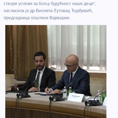
створе услови за бољу будућност наше деце”,
нагласила је др Виолета Лутовац Ђурђевић,
председница општине Варварин.