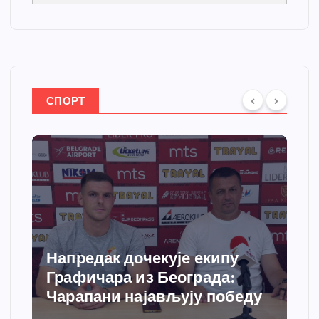
СПОРТ
Спортски центар “Ћићевац”
добија савремени систем
грејања