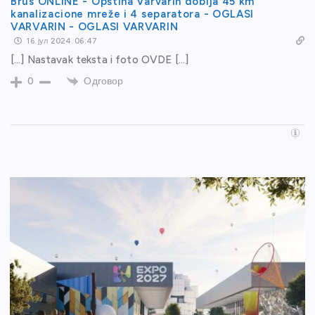
Brus ONLINE - Opština Varvarin dobija 45 km
kanalizacione mreže i 4 separatora - OGLASI
VARVARIN - OGLASI VARVARIN
16. јул 2024. 06:47
[…] Nastavak teksta i foto OVDE […]
Одговор
0