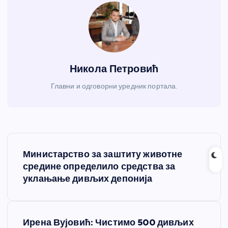
Никола Петровић
Главни и одговорни уредник портала.
К
Министарство за заштиту животне
р
средине определило средства за
уклањање дивљих депонија
е
т
Ирена Вујовић: Чистимо 500 дивљих