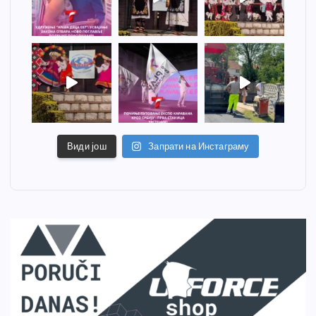
Види још
Запрати на Инстаграму