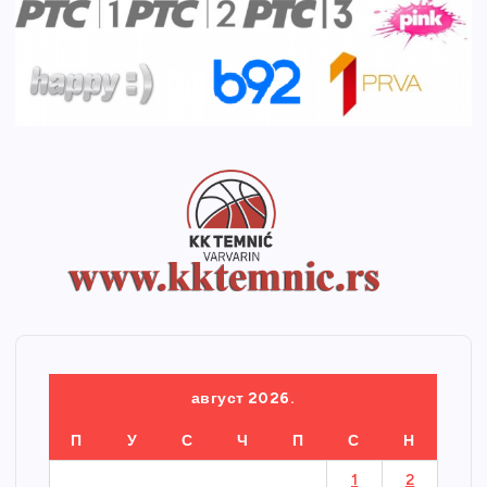
август 2026.
П
У
С
Ч
П
С
Н
1
2