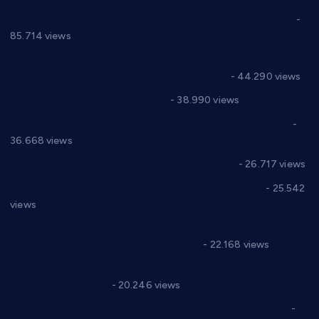
Планска искључења електричне енергије за 27.07.2022.
-
85.714 views
Горан Макрагић директор, Ђорђе Бајић спортски
директор новог прволигаша из Варварина
- 44.290 views
Цене на крушевачким пијацама
- 38.990 views
Планска искључења електричне енергије за 19.05.2021.
-
36.668 views
Реконструкција хотела “Плажа” у Варварину
- 26.717 views
Апел за помоћ породици Марковић из Варварина
- 25.542
views
Саопштење и демант Дома здравља “Др Властимир
Годић” на текст који кружи фејсбуком
- 22.168 views
Јелена Вујић-Обрадовић представник Александровца у
Парламенту Србије
- 20.246 views
Откривена илегална штампарија новца код Варварина
-