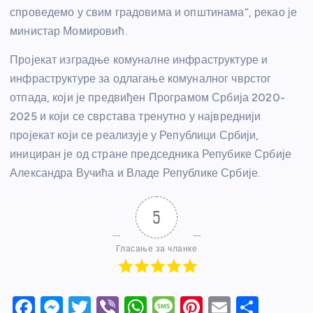
спроведемо у свим градовима и општинама”, рекао је
министар Момировић.
Пројекат изградње комуналне инфраструктуре и
инфраструктуре за одлагање комуналног чврстог
отпада, који је предвиђен Програмом Србија 2020-
2025 и који се сврстава тренутно у највреднији
пројекат који се реализује у Републици Србији,
инициран је од стране председника Репубике Србије
Александра Вучића и Владе Републике Србије.
5
Гласање за чланке
F
M
T
Vi
W
M
Pi
E
S