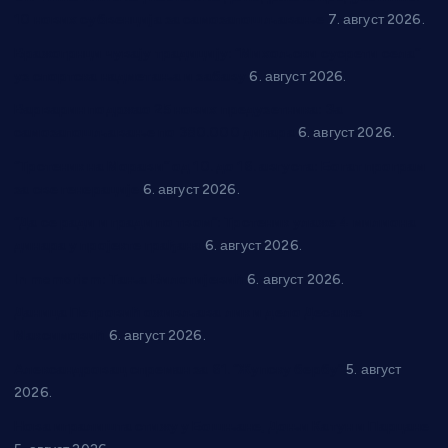
10 нових субвенција за самозапошљавање
7. август 2026.
Вражогрнци чувају традицију: “Михољски сусрети села”
уз спортска надметања и забаву
6. август 2026.
Варварин подржао 25 нових предузетника: За
самозапошљавање по 380.000 динара
6. август 2026.
“Трстеник на Морави” од 10. до 16. августа: Богат програм
за све генерације
6. август 2026.
“Да се ради и гради по твом”: Трстеник улаже 4 милиона
динара у пројекте грађана
6. август 2026.
In memoriam: Тања Вилотијевић
6. август 2026.
Даница Петровић оживљава лик и дело Десанке
Максимовић
6. август 2026.
Александровац спреман за 61. “Жупску бербу”
5. август
2026.
Нова игралишта стижу у Бошњане, Доњи Катун и Парцане