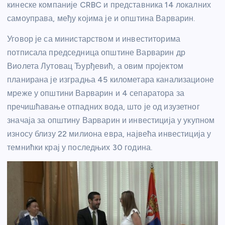
кинеске компаније CRBC и представника 14 локалних
самоуправа, међу којима је и општина Варварин.
Уговор је са министарством и инвеститорима
потписала председница општине Варварин др
Виолета Лутовац Ђурђевић, а овим пројектом
планирана је изградња 45 километара канализационе
мреже у општини Варварин и 4 сепаратора за
пречишћавање отпадних вода, што је од изузетног
значаја за општину Варварин и инвестиција у укупном
износу близу 22 милиона евра, највећа инвестиција у
темнићки крај у последњих 30 година.