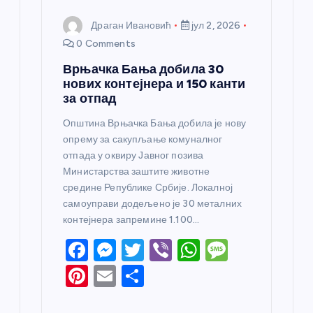
Драган Ивановић
јул 2, 2026
0 Comments
Врњачка Бања добила 30
нових контејнера и 150 канти
за отпад
Општина Врњачка Бања добила је нову
опрему за сакупљање комуналног
отпада у оквиру Јавног позива
Министарства заштите животне
средине Републике Србије. Локалној
самоуправи додељено је 30 металних
контејнера запремине 1.100…
F
M
T
Vi
W
M
a
e
w
b
h
e
Pi
E
S
c
ss
itt
er
at
ss
nt
m
h