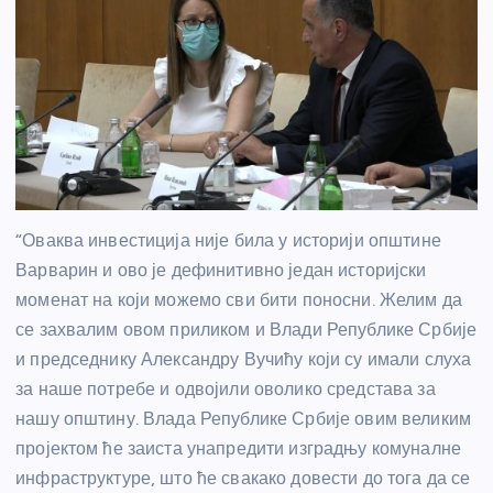
“Оваква инвестиција није била у историји општине
Варварин и ово је дефинитивно један историјски
моменат на који можемо сви бити поносни. Желим да
се захвалим овом приликом и Влади Републике Србије
и председнику Александру Вучићу који су имали слуха
за наше потребе и одвојили оволико средстава за
нашу општину. Влада Републике Србије овим великим
пројектом ће заиста унапредити изградњу комуналне
инфраструктуре, што ће свакако довести до тога да се