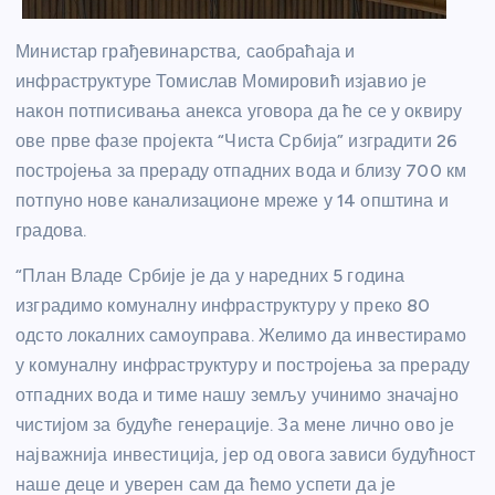
Министар грађевинарства, саобраћаја и
инфраструктуре Томислав Момировић изјавио је
након потписивања анекса уговора да ће се у оквиру
ове прве фазе пројекта “Чиста Србија” изградити 26
постројења за прераду отпадних вода и близу 700 км
потпуно нове канализационе мреже у 14 општина и
градова.
“План Владе Србије је да у наредних 5 година
изградимо комуналну инфраструктуру у преко 80
одсто локалних самоуправа. Желимо да инвестирамо
у комуналну инфраструктуру и постројења за прераду
отпадних вода и тиме нашу земљу учинимо значајно
чистијом за будуће генерације. За мене лично ово је
најважнија инвестиција, јер од овога зависи будућност
наше деце и уверен сам да ћемо успети да је