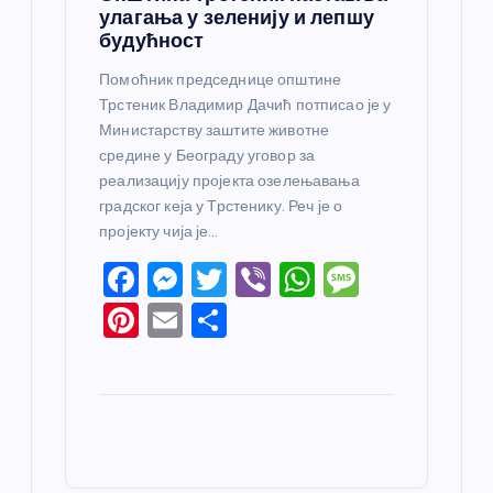
улагања у зеленију и лепшу
будућност
Помоћник председнице општине
Трстеник Владимир Дачић потписао је у
Министарству заштите животне
средине у Београду уговор за
реализацију пројекта озелењавања
градског кеја у Трстенику. Реч је о
пројекту чија је…
F
M
T
Vi
W
M
a
e
w
b
h
e
Pi
E
S
c
ss
itt
er
at
ss
nt
m
h
e
e
er
s
a
er
ail
ar
b
n
A
g
e
e
o
g
p
e
st
o
er
p