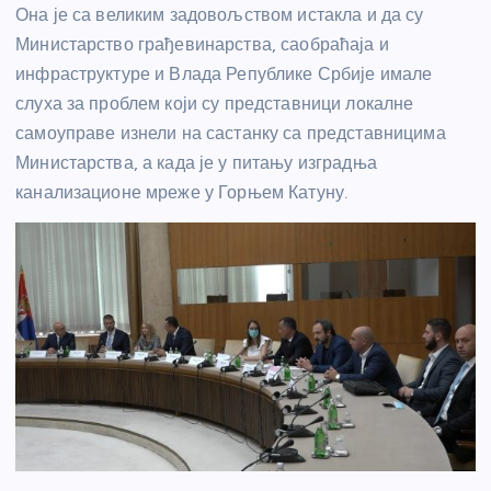
Она је са великим задовољством истакла и да су
Министарство грађевинарства, саобраћаја и
инфраструктуре и Влада Републике Србије имале
слуха за проблем који су представници локалне
самоуправе изнели на састанку са представницима
Министарства, а када је у питању изградња
канализационе мреже у Горњем Катуну.