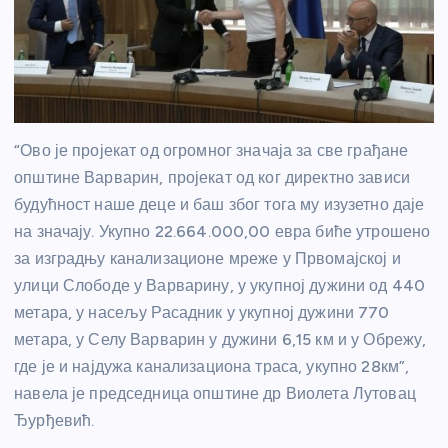
“Ово је пројекат од огромног значаја за све грађане
општине Варварин, пројекат од ког директно зависи
будућност наше деце и баш због тога му изузетно даје
на значају. Укупно 22.664.000,00 евра биће утрошено
за изградњу канализационе мреже у Првомајској и
улици Слободе у Варварину, у укупној дужини од 440
метара, у насељу Расадник у укупној дужини 770
метара, у Селу Варварин у дужини 6,15 км и у Обрежу,
где је и најдужа канализациона траса, укупно 28км”,
навела је председница општине др Виолета Лутовац
Ђурђевић.