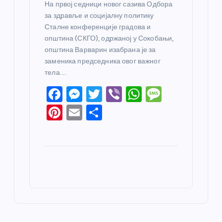
На првој седници новог сазива Одбора
за здравље и социјалну политику
Сталне конференције градова и
општина (СКГО), одржаној у Сокобањи,
општина Варварин изабрана је за
заменика председника овог важног
тела.…
F
M
T
Vi
W
M
a
e
w
b
h
e
Pi
E
S
c
ss
itt
er
at
ss
nt
m
h
e
e
er
s
a
er
ail
ar
b
n
A
g
e
e
o
g
p
e
st
o
er
p
k