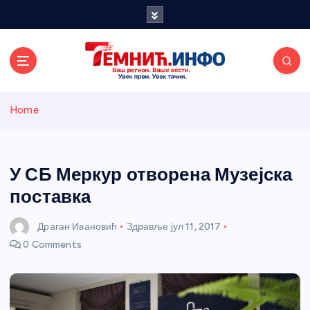
S
k
i
p
t
o
Темнићки
c
Home
o
n
информативн
t
e
У СБ Меркур отворена Музејска
и портал
n
поставка
t
Драган Ивановић
Здравље
јул 11, 2017
0 Comments