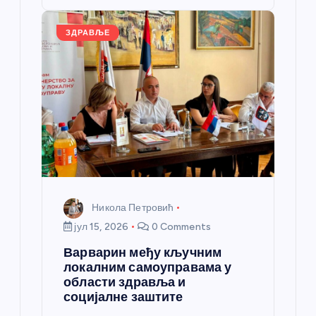
o
er
p
k
ЗДРАВЉЕ
Никола Петровић
јул 15, 2026
0 Comments
Варварин међу кључним
локалним самоуправама у
области здравља и
социјалне заштите