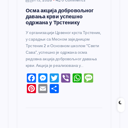
јул 15, 2026
0 Comments
Осма акција добровољног
давања крви успешно
одржана у Трстенику
У организацији Црвеног крста Трстеник,
у сарадњи са Месном заједницом
Трстеник 2 и Основном школом “Свети
Сава”, успешно је одржана осма
редовна акција добровољног давања
крви. Акција је реализована у…
F
M
T
Vi
W
M
a
e
w
b
h
e
Pi
E
S
c
ss
itt
er
at
ss
nt
m
h
e
e
er
s
a
er
ail
ar
b
n
A
g
e
e
o
g
p
e
st