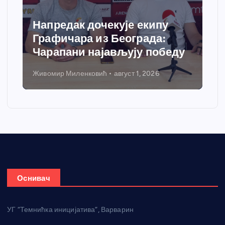
Напредак дочекује екипу
Графичара из Београда:
Чарапани најављују победу
Живомир Миленковић
август 1, 2026
Оснивач
УГ “Темнићка иницијатива”, Варварин