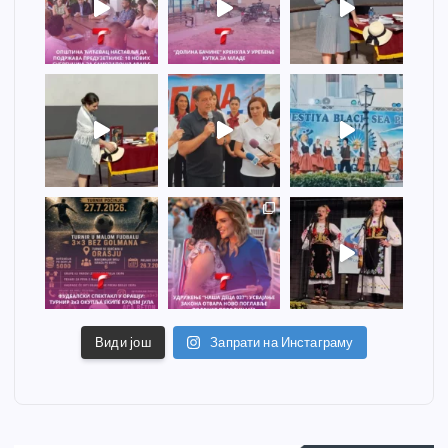
Види још
Запрати на Инстаграму