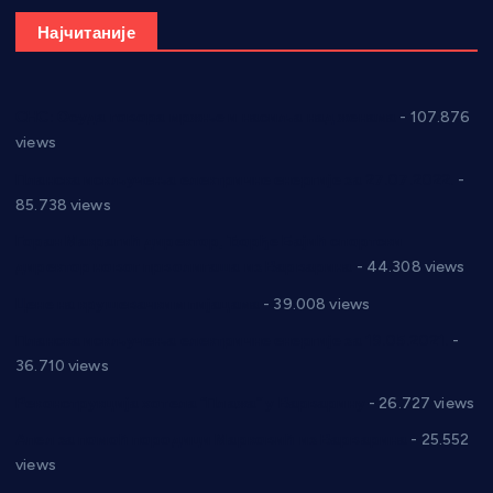
Најчитаније
СНС: Осуда говора мржње и насиља над женама
- 107.876
views
Планска искључења електричне енергије за 27.07.2022.
-
85.738 views
Горан Макрагић директор, Ђорђе Бајић спортски
директор новог прволигаша из Варварина
- 44.308 views
Цене на крушевачким пијацама
- 39.008 views
Планска искључења електричне енергије за 19.05.2021.
-
36.710 views
Реконструкција хотела “Плажа” у Варварину
- 26.727 views
Апел за помоћ породици Марковић из Варварина
- 25.552
views