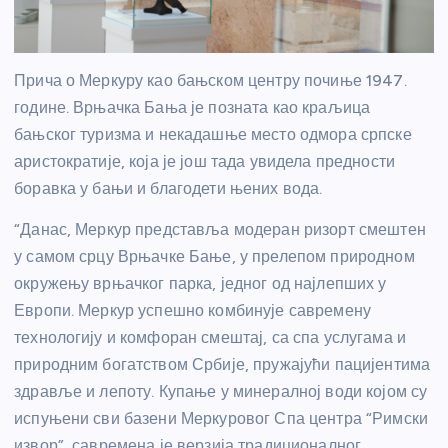
Прича о Меркуру као бањском центру почиње 1947.
године. Врњачка Бања је позната као краљица
бањског туризма и некадашње место одмора српске
аристократије, која је још тада увидела предности
боравка у бањи и благодети њених вода.
“Данас, Меркур представља модеран ризорт смештен
у самом срцу Врњачке Бање, у прелепом природном
окружењу врњачког парка, једног од најлепших у
Европи. Меркур успешно комбинује савремену
технологију и комфоран смештај, са спа услугама и
природним богатством Србије, пружајући пацијентима
здравље и лепоту. Купање у минералној води којом су
испуњени сви базени Меркуровог Спа центра “Римски
извор”, савремена је верзија традиционалног