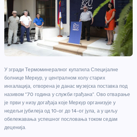
У згради Термоминералног купатила Специјалне
болнице Меркур, у централном холу старих
инхалација, отворена је данас музејска поставка под
називом “70 година у служби грађана”. Ово отварање
је први у низу догађаја које Меркур организује у
недељи јубилеја од 10-ог до 14-ог јула, а у циљу
обележавања успешног пословања током седам
деценија.