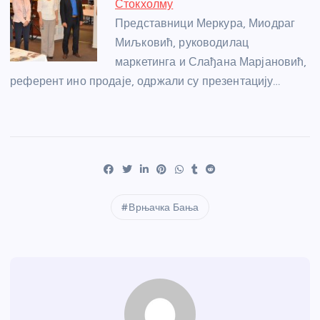
Стокхолму
Представници Меркура, Миодраг
Миљковић, руководилац
маркетинга и Слађана Марјановић,
референт ино продаје, одржали су презентацију…
Врњачка Бања