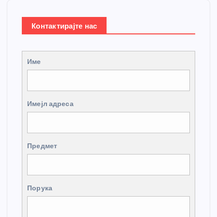
Контактирајте нас
Име
Имејл адреса
Предмет
Порука