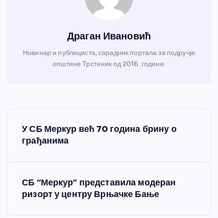
Драган Ивановић
Новинар и публициста, сарадник портала за подручје
општине Трстеник од 2016. године.
К
У СБ Меркур већ 70 година брину о
р
грађанима
е
СБ “Меркур” представила модеран
т
ризорт у центру Врњачке Бање
а