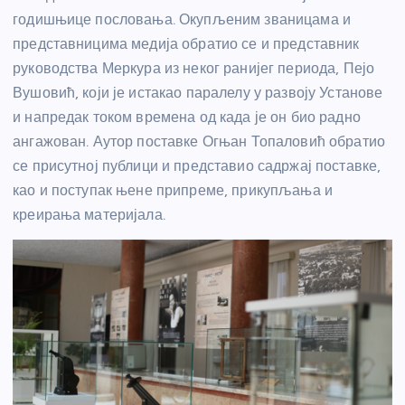
годишњице пословања. Окупљеним званицама и
представницима медија обратио се и представник
руководства Меркура из неког ранијег периода, Пејо
Вушовић, који је истакао паралелу у развоју Установе
и напредак током времена од када је он био радно
ангажован. Аутор поставке Огњан Топаловић обратио
се присутној публици и представио садржај поставке,
као и поступак њене припреме, прикупљања и
креирања материјала.