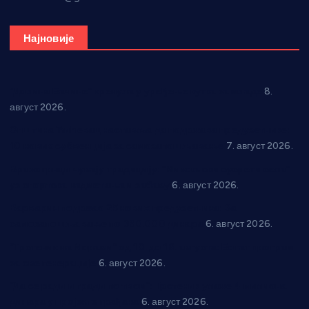
Најновије
“Долина Бачине” кренула у уређење кутка за младе
8.
август 2026.
Општина Ћићевац наставља да подржава предузетнике:
10 нових субвенција за самозапошљавање
7. август 2026.
Вражогрнци чувају традицију: “Михољски сусрети села”
уз спортска надметања и забаву
6. август 2026.
Варварин подржао 25 нових предузетника: За
самозапошљавање по 380.000 динара
6. август 2026.
“Трстеник на Морави” од 10. до 16. августа: Богат програм
за све генерације
6. август 2026.
“Да се ради и гради по твом”: Трстеник улаже 4 милиона
динара у пројекте грађана
6. август 2026.