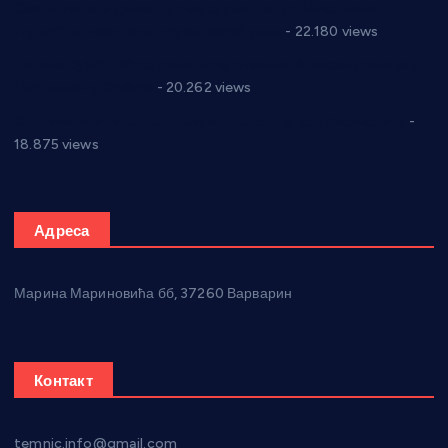
Саопштење и демант Дома здравља “Др Властимир
Годић” на текст који кружи фејсбуком
- 22.180 views
Јелена Вујић-Обрадовић представник Александровца у
Парламенту Србије
- 20.262 views
Откривена илегална штампарија новца код Варварина
-
18.875 views
Адреса
Марина Мариновића бб, 37260 Варварин
Контакт
temnic.info@gmail.com