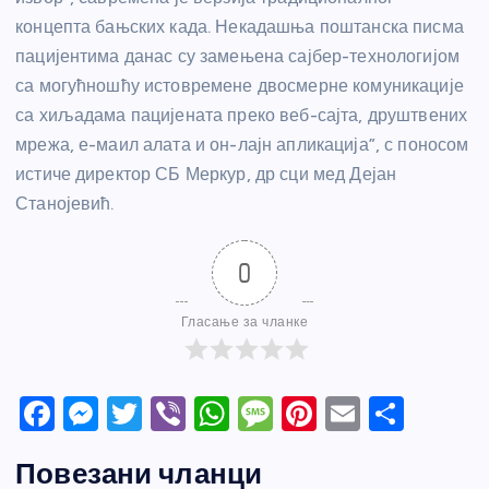
концепта бањских када. Некадашња поштанска писма
пацијентима данас су замењена сајбер-технологијом
са могућношћу истовремене двосмерне комуникације
са хиљадама пацијената преко веб-сајта, друштвених
мрежа, е-маил алата и он-лајн апликација”, с поносом
истиче директор СБ Меркур, др сци мед Дејан
Станојевић.
0
Гласање за чланке
F
M
T
Vi
W
M
Pi
E
S
a
e
w
b
h
e
nt
m
h
Повезани чланци
c
ss
itt
er
at
ss
er
ail
ar