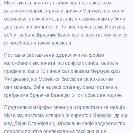
Музејски експонати у оквиру ове поставке, кроз
различите форме, причају причу о Меркуру, његовом
оснивању, променама, развоју и људима који су били
део свих тих активности. То није прича само Меркура,
већ и грађана Врњачке Бање као и свих гостију који су
је посећивали током времена.
Поставка састављена од различитих форми
изложбених експоната, историјских списа, књига и
предмета, као и 16 паноа са приказом Меркура кроз
7+1 деценија и Музејског биоскопа са архивским
филмовима, биће на располагању свим гостима и
грађанима Врњачке Бање до 31. октобра ове године.
Пред великим бројем званица и представника медија
Музејску поставку отворио је директор Меркура, др сци
мед Дејан Станојевић, изразивши своје задовољство
поводом почетка обележавања тако значајне