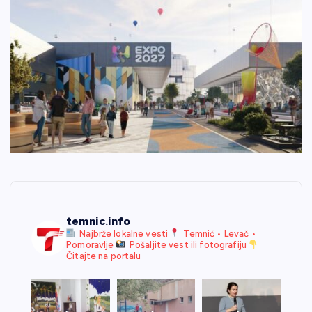
temnic.info
Najbrže lokalne vesti
Temnić • Levač •
Pomoravlje
Pošaljite vest ili fotografiju
Čitajte na portalu