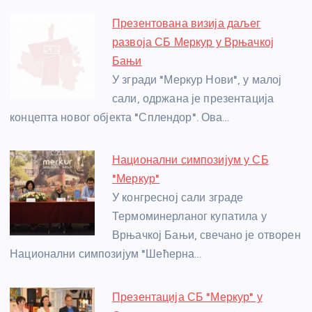
e
e
er
s
a
e
e
Презентована визија даљег
b
n
A
g
st
развоја СБ Меркур у Врњачкој
o
g
p
e
Бањи
o
er
p
У згради "Меркур Нови", у малој
сали, одржана је презентација
k
концепта новог објекта "Сплендор". Ова…
Национални симпозијум у СБ
"Меркур"
У конгресној сали зграде
Термоминерланог купатила у
Врњачкој Бањи, свечано је отворен
Национални симпозијум "Шећерна…
Презентација СБ "Меркур" у