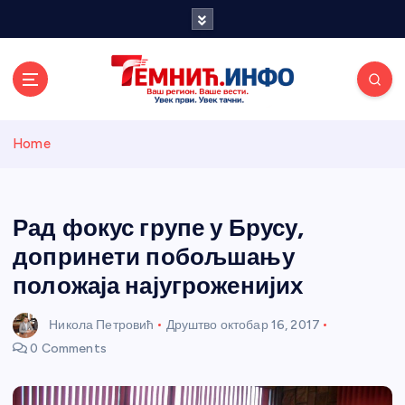
S
k
i
p
t
o
Темнићки
c
Home
o
n
информативн
t
e
Рад фокус групе у Брусу,
и портал
n
допринети побољшању
t
положаја најугроженијих
Никола Петровић
Друштво
октобар 16, 2017
0 Comments