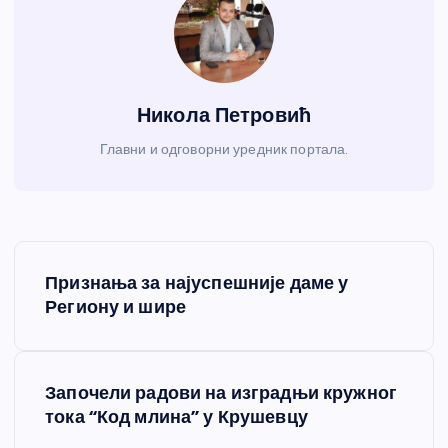
Никола Петровић
Главни и одговорни уредник портала.
К
Признања за најуспешније даме у
р
Региону и шире
е
Започели радови на изградњи кружног
т
тока “Код млина” у Крушевцу