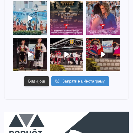
Види још
Запрати на Инстаграму