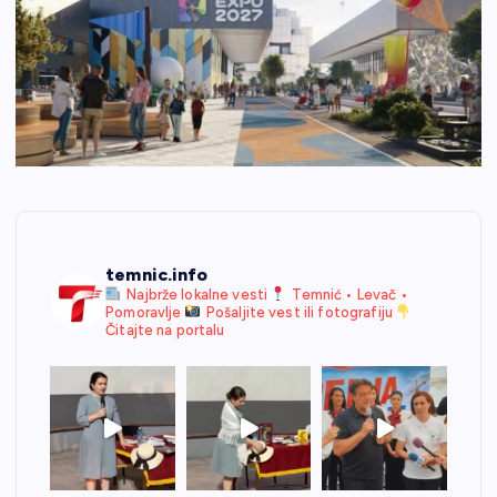
temnic.info
Najbrže lokalne vesti
Temnić • Levač •
Pomoravlje
Pošaljite vest ili fotografiju
Čitajte na portalu