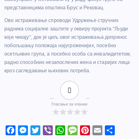
представницима општина Брус и Рековац.
Ово истраживање спроводи Удружење стручних
радника социјалне заштите у оквиру пројекта “Људи
који чекају”, док је циљ овог истраживања допринос
побољшању положаја најугроженијих, посебно
осетљивих група, а посебно особа са инвалидитетом,
радно способних незапослених жена и старијих лица
кроз сагледавање њихових потреба.
0
Гласање за чланке
F
M
T
Vi
W
M
Pi
E
S