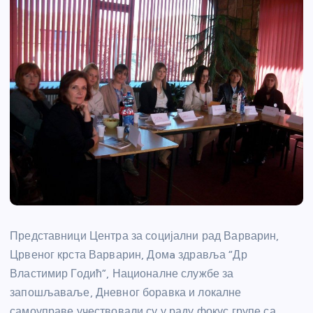
Представници Центра за социјални рад Варварин,
Црвеног крста Варварин, Домa здравља “Др
Властимир Годић”, Националне службе за
запошљаваље, Дневног боравка и локалне
самоуправе учествовали су у раду фокус групе са