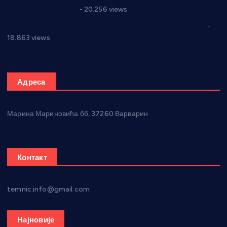
Парламенту Србије
- 20.256 views
Откривена илегална штампарија новца код Варварина
-
18.863 views
Адреса
Марина Мариновића бб, 37260 Варварин
Контакт
temnic.info@gmail.com
Најновије