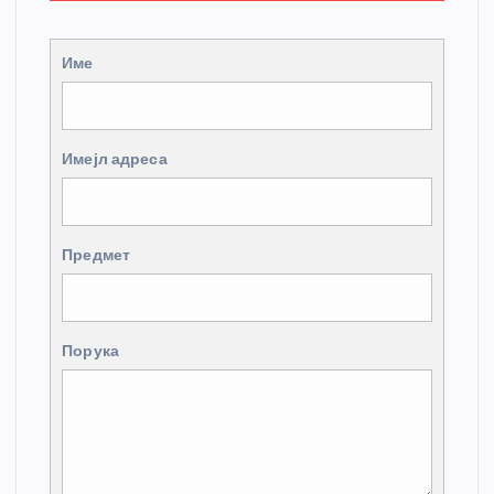
Име
Имејл адреса
Предмет
Порука