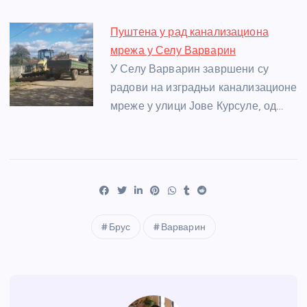
Пуштена у рад канализациона
мрежа у Селу Варварин
У Селу Варварин завршени су
радови на изградњи канализационе
мреже у улици Јове Курсуле, од…
Брус
Варварин