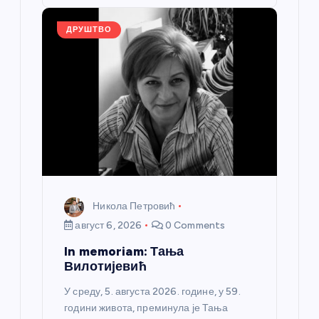
o
er
p
k
ДРУШТВО
Никола Петровић
август 6, 2026
0 Comments
In memoriam: Тања
Вилотијевић
У среду, 5. августа 2026. године, у 59.
години живота, преминула је Тања