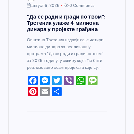
август 6, 2026
0 Comments
“Да се ради и гради по твом”:
Трстеник улаже 4 милиона
динара у пројекте грађана
Општина Трстеник издвојила је четири
милиона динара за реализацију
програма “Да се ради и гради по твом”
за 2026. годину, у оквиру којег ће бити
реализовано осам пројеката које су…
F
M
T
Vi
W
M
a
e
w
b
h
e
Pi
E
S
c
ss
itt
er
at
ss
nt
m
h
e
e
er
s
a
er
ail
ar
b
n
A
g
e
e
o
g
p
e
st