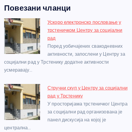
a
e
w
b
h
e
nt
m
h
Повезани чланци
c
ss
itt
er
at
ss
er
ail
ar
e
e
er
s
a
e
e
Ускоро електронско пословање у
b
n
A
g
st
трстеничком Центру за социјални
o
g
p
e
рад
o
er
p
Поред уобичајених свакодневних
активности, запослени у Центру за
k
социјални рад у Трстенику додатне активности
усмеравају…
Стручни скуп у Центру за социјални
рад у Трстенику
У просторијама трстеничког Центра
за социјални рад организована је
панел дискусија на којој је
централна…