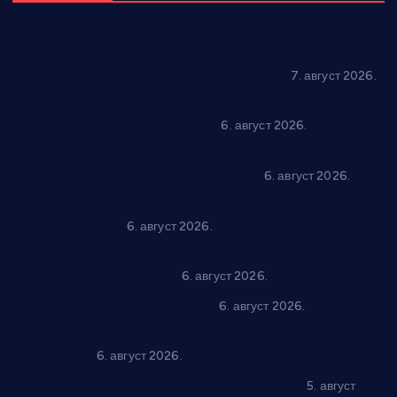
Општина Ћићевац наставља да подржава предузетнике:
10 нових субвенција за самозапошљавање
7. август 2026.
Вражогрнци чувају традицију: “Михољски сусрети села”
уз спортска надметања и забаву
6. август 2026.
Варварин подржао 25 нових предузетника: За
самозапошљавање по 380.000 динара
6. август 2026.
“Трстеник на Морави” од 10. до 16. августа: Богат програм
за све генерације
6. август 2026.
“Да се ради и гради по твом”: Трстеник улаже 4 милиона
динара у пројекте грађана
6. август 2026.
In memoriam: Тања Вилотијевић
6. август 2026.
Даница Петровић оживљава лик и дело Десанке
Максимовић
6. август 2026.
Александровац спреман за 61. “Жупску бербу”
5. август