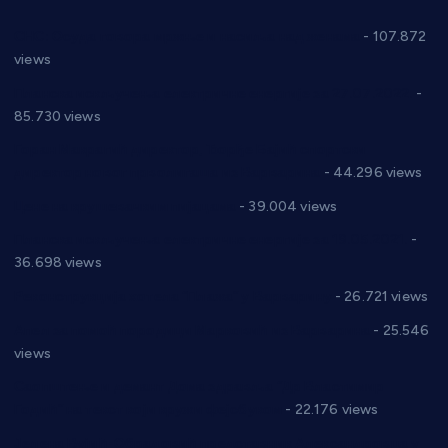
СНС: Осуда говора мржње и насиља над женама
- 107.872
views
Планска искључења електричне енергије за 27.07.2022.
-
85.730 views
Горан Макрагић директор, Ђорђе Бајић спортски
директор новог прволигаша из Варварина
- 44.296 views
Цене на крушевачким пијацама
- 39.004 views
Планска искључења електричне енергије за 19.05.2021.
-
36.698 views
Реконструкција хотела “Плажа” у Варварину
- 26.721 views
Апел за помоћ породици Марковић из Варварина
- 25.546
views
Саопштење и демант Дома здравља “Др Властимир
Годић” на текст који кружи фејсбуком
- 22.176 views
Јелена Вујић-Обрадовић представник Александровца у