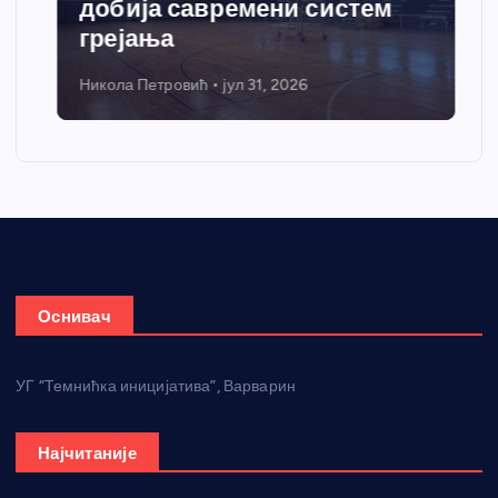
добија савремени систем
грејања
Никола Петровић
јул 31, 2026
Оснивач
УГ “Темнићка иницијатива”, Варварин
Најчитаније