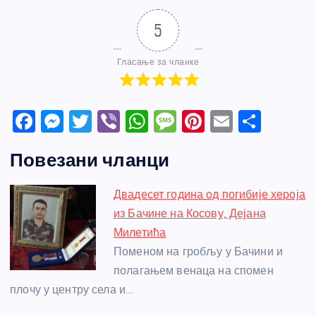
5
Гласање за чланке
F
M
T
Vi
W
M
Pi
E
S
a
e
w
b
h
e
nt
m
h
Повезани чланци
c
ss
itt
er
at
ss
er
ail
ar
e
e
er
s
a
e
e
Двадесет година од погибије хероја
b
n
A
g
st
из Бачине на Косову, Дејана
o
g
p
e
Милетића
o
er
p
Поменом на гробљу у Бачини и
полагањем венаца на спомен
k
плочу у центру села и…