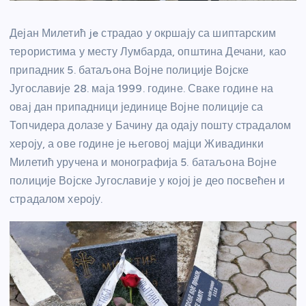
Дејан Милетић je страдао у окршају са шиптарским
терористима у месту Лумбарда, општина Дечани, као
припадник 5. батаљона Војне полиције Војске
Југославије 28. маја 1999. године. Сваке године на
овај дан припадници јединице Војне полиције са
Топчидера долазе у Бачину да одају пошту страдалом
хероју, а ове године је његовој мајци Живадинки
Милетић уручена и монографија 5. батаљона Војне
полиције Војске Југославије у којој је део посвећен и
страдалом хероју.