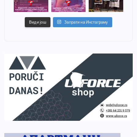
Види још
Запрати на Инстаграму