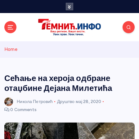
S
k
i
p
t
o
Темнићки
c
Home
o
n
информативн
t
e
Сећање на хероја одбране
и портал
n
отаџбине Дејана Милетића
t
Никола Петровић
Друштво
мај 28, 2020
0 Comments