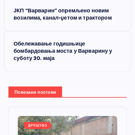
К
ЈКП “Варварин” опремљено новим
р
возилима, канал-џетом и трактором
е
Обележавање годишњице
т
бомбардовања моста у Варварину у
суботу 30. маја
а
њ
е
Повезани постови
ч
л
ДРУШТВО