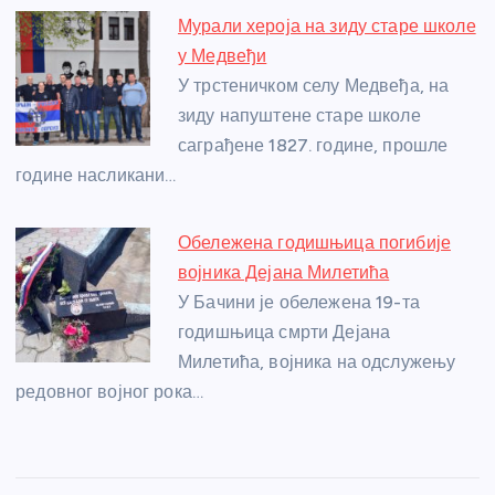
Мурали хероја на зиду старе школе
у Медвеђи
У трстеничком селу Медвеђа, на
зиду напуштене старе школе
саграђене 1827. године, прошле
године насликани…
Обележена годишњица погибије
војника Дејана Милетића
У Бачини је обележена 19-та
годишњица смрти Дејана
Милетића, војника на одслужењу
редовног војног рока…