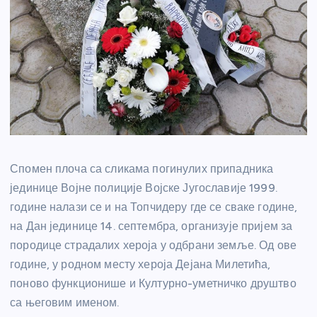
Спомен плоча са сликама погинулих припадника
јединице Војне полиције Војске Југославије 1999.
године налази се и на Топчидеру где се сваке године,
на Дан јединице 14. септембра, организује пријем за
породице страдалих хероја у одбрани земље. Од ове
године, у родном месту хероја Дејана Милетића,
поново функционише и Културно-уметничко друштво
са његовим именом.