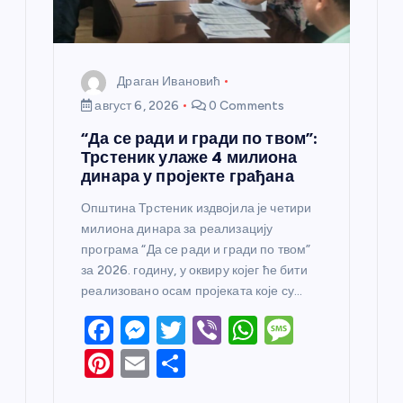
Драган Ивановић
август 6, 2026
0 Comments
“Да се ради и гради по твом”:
Трстеник улаже 4 милиона
динара у пројекте грађана
Општина Трстеник издвојила је четири
милиона динара за реализацију
програма “Да се ради и гради по твом”
за 2026. годину, у оквиру којег ће бити
реализовано осам пројеката које су…
F
M
T
Vi
W
M
a
e
w
b
h
e
Pi
E
S
c
ss
itt
er
at
ss
nt
m
h