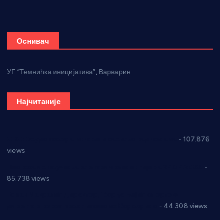
Оснивач
УГ “Темнићка иницијатива”, Варварин
Најчитаније
СНС: Осуда говора мржње и насиља над женама
- 107.876
views
Планска искључења електричне енергије за 27.07.2022.
-
85.738 views
Горан Макрагић директор, Ђорђе Бајић спортски
директор новог прволигаша из Варварина
- 44.308 views