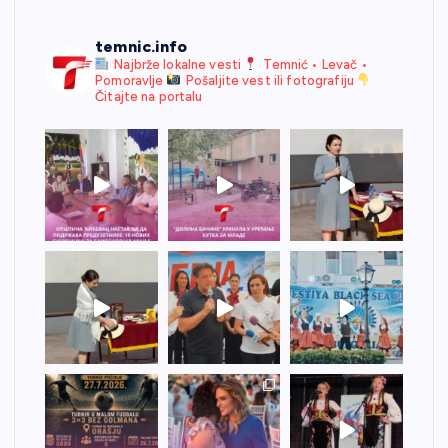
temnic.info
Najbrže lokalne vesti
Temnić • Levač •
Pomoravlje
Pošaljite vest ili fotografiju
Čitajte na portalu