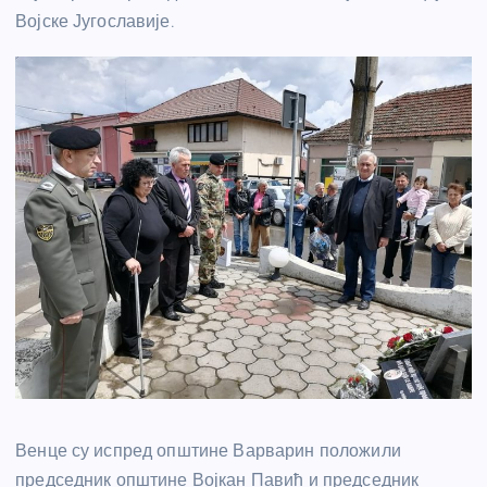
Војске Југославије.
Венце су испред општине Варварин положили
председник општине Војкан Павић и председник