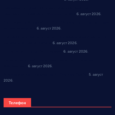
Варварин подржао 25 нових предузетника: За
самозапошљавање по 380.000 динара
6. август 2026.
“Трстеник на Морави” од 10. до 16. августа: Богат програм
за све генерације
6. август 2026.
“Да се ради и гради по твом”: Трстеник улаже 4 милиона
динара у пројекте грађана
6. август 2026.
In memoriam: Тања Вилотијевић
6. август 2026.
Даница Петровић оживљава лик и дело Десанке
Максимовић
6. август 2026.
Александровац спреман за 61. “Жупску бербу”
5. август
2026.
Телефон