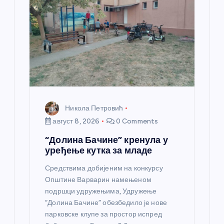
а
н
к
а
Никола Петровић
август 8, 2026
0 Comments
“Долина Бачине” кренула у
уређење кутка за младе
Средствима добијеним на конкурсу
Општине Варварин намењеном
подршци удружењима, Удружење
“Долина Бачине” обезбедило је нове
парковске клупе за простор испред