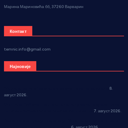
Марина Мариновића бб, 37260 Варварин
Контакт
temnic.info@gmail.com
Најновије
“Долина Бачине” кренула у уређење кутка за младе
8.
август 2026.
Општина Ћићевац наставља да подржава предузетнике:
10 нових субвенција за самозапошљавање
7. август 2026.
Вражогрнци чувају традицију: “Михољски сусрети села”
уз спортска надметања и забаву
6. август 2026.