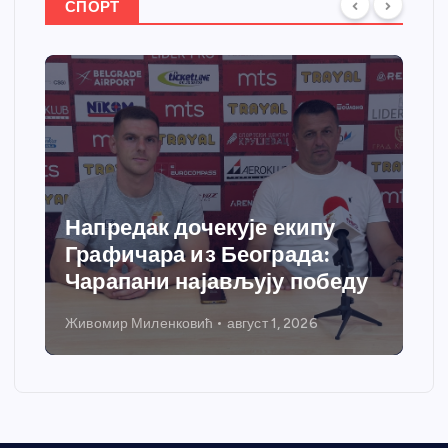
СПОРТ
едак дочекује екипу
Спортски 
фичара из Београда:
добија са
апани најављују победу
грејања
ир Миленковић
август 1, 2026
Никола Петрови