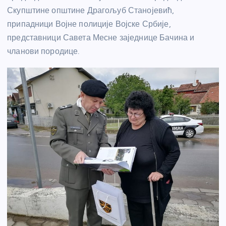
Скупштине општине Драгољуб Станојевић,
припадници Војне полиције Војске Србије,
представници Савета Месне заједнице Бачина и
чланови породице.