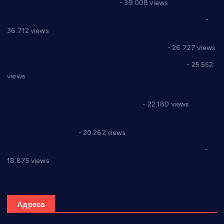
Цене на крушевачким пијацама
- 39.008 views
Планска искључења електричне енергије за 19.05.2021.
-
36.712 views
Реконструкција хотела “Плажа” у Варварину
- 26.727 views
Апел за помоћ породици Марковић из Варварина
- 25.552
views
Саопштење и демант Дома здравља “Др Властимир
Годић” на текст који кружи фејсбуком
- 22.180 views
Јелена Вујић-Обрадовић представник Александровца у
Парламенту Србије
- 20.262 views
Откривена илегална штампарија новца код Варварина
-
18.875 views
Адреса