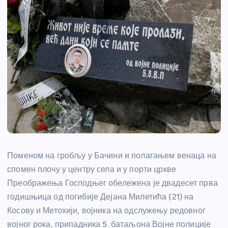
Поменом на гробљу у Бачини и полагањем венаца на
спомен плочу у центру села и у порти цркве
Преображења Господњег обележена је двадесет прва
годишњица од погибије Дејана Милетића (21) на
Косову и Метохији, војника на одслужењу редовног
војног рока, припадника 5. батаљона Војне полиције