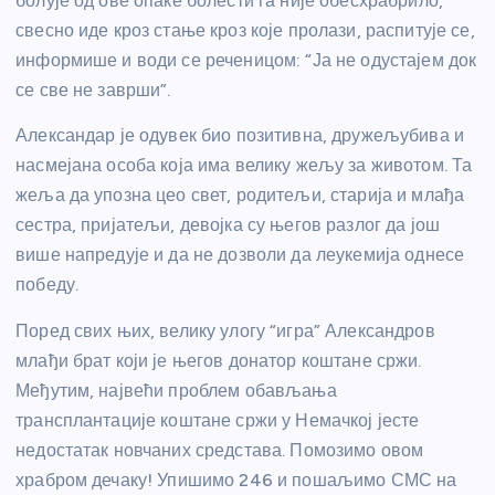
болује од ове опаке болести га није обесхрабрило,
свесно иде кроз стање кроз које пролази, распитује се,
информише и води се реченицом: “Ја не одустајем док
се све не заврши”.
Александар је одувек био позитивна, дружељубива и
насмејана особа која има велику жељу за животом. Та
жеља да упозна цео свет, родитељи, старија и млађа
сестра, пријатељи, девојка су његов разлог да још
више напредује и да не дозволи да леукемија однесе
победу.
Поред свих њих, велику улогу “игра” Александров
млађи брат који је његов донатор коштане сржи.
Међутим, највећи проблем обављања
трансплантације коштане сржи у Немачкој јесте
недостатак новчаних средстава. Помозимо овом
храбром дечаку! Упишимо 246 и пошаљимо СМС на