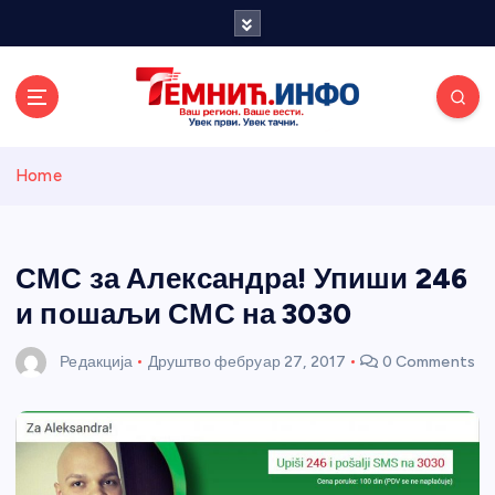
S
k
i
p
t
o
Темнићки
c
Home
o
n
информативн
t
e
СМС за Александра! Упиши 246
и портал
n
и пошаљи СМС на 3030
t
Редакција
Друштво
фебруар 27, 2017
0 Comments