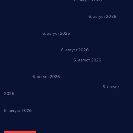
Варварин подржао 25 нових предузетника: За
самозапошљавање по 380.000 динара
6. август 2026.
“Трстеник на Морави” од 10. до 16. августа: Богат програм
за све генерације
6. август 2026.
“Да се ради и гради по твом”: Трстеник улаже 4 милиона
динара у пројекте грађана
6. август 2026.
In memoriam: Тања Вилотијевић
6. август 2026.
Даница Петровић оживљава лик и дело Десанке
Максимовић
6. август 2026.
Александровац спреман за 61. “Жупску бербу”
5. август
2026.
Нова игралишта стижу у Бошњане, Доњи Катун и Парцане
5. август 2026.