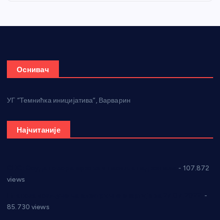
Оснивач
УГ “Темнићка иницијатива”, Варварин
Најчитаније
СНС: Осуда говора мржње и насиља над женама
- 107.872
views
Планска искључења електричне енергије за 27.07.2022.
-
85.730 views