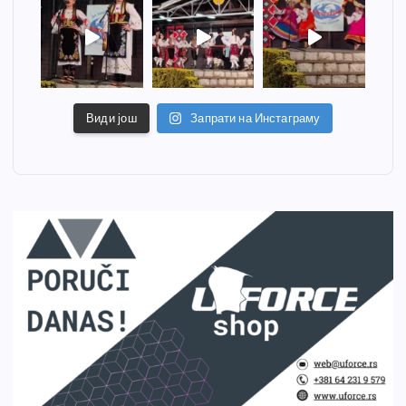
Види још
Запрати на Инстаграму