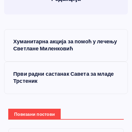
К
Хуманитарна акција за помоћ у лечењу
р
Светлане Миленковић
е
Први радни састанак Савета за младе
т
Трстеник
а
њ
Повезани постови
е