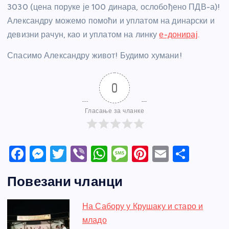
3030 (цена поруке је 100 динара, ослобођено ПДВ-а)!
Александру можемо помоћи и уплатом на динарски и
девизни рачун, као и уплатом на линку
е-донирај
.
Спасимо Александру живот! Будимо хумани!
0
Гласање за чланке
F
M
T
Vi
W
M
Pi
E
S
a
e
w
b
h
e
nt
m
h
Повезани чланци
c
ss
itt
er
at
ss
er
ail
ar
e
e
er
s
a
e
e
На Сабору у Крушаку и старо и
b
n
A
g
st
младо