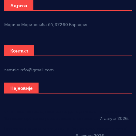
Адреса
Марина Мариновића бб, 37260 Варварин
Контакт
temnic.info@gmail.com
Најновије
Општина Ћићевац наставља да подржава предузетнике:
10 нових субвенција за самозапошљавање
7. август 2026.
Вражогрнци чувају традицију: “Михољски сусрети села”
уз спортска надметања и забаву
6. август 2026.