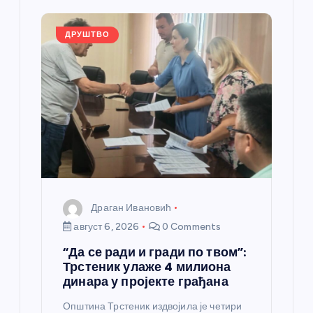
ч
л
ДРУШТВО
а
н
к
а
Драган Ивановић
август 6, 2026
0 Comments
“Да се ради и гради по твом”:
Трстеник улаже 4 милиона
динара у пројекте грађана
Општина Трстеник издвојила је четири