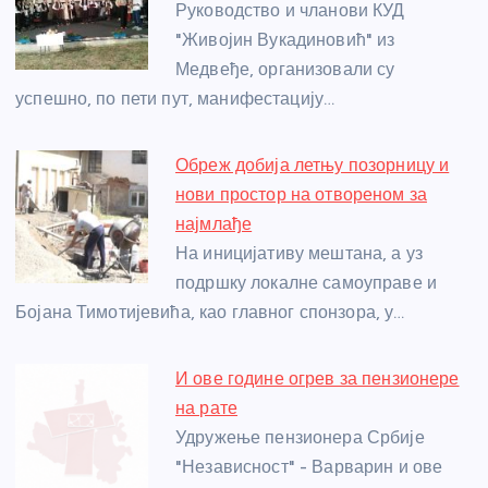
o
g
p
e
Руководство и чланови КУД
o
er
p
"Живојин Вукадиновић" из
Медвеђе, организовали су
k
успешно, по пети пут, манифестацију…
Обреж добија летњу позорницу и
нови простор на отвореном за
најмлађе
На иницијативу мештана, а уз
подршку локалне самоуправе и
Бојана Тимотијевића, као главног спонзора, у…
И ове године огрев за пензионере
на рате
Удружење пензионера Србије
"Независност" - Варварин и ове