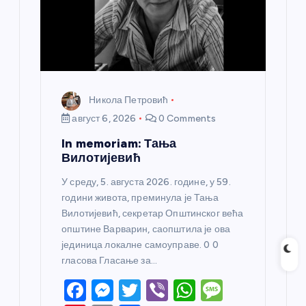
Никола Петровић
август 6, 2026
0 Comments
In memoriam: Тања
Вилотијевић
У среду, 5. августа 2026. године, у 59.
години живота, преминула је Тања
Вилотијевић, секретар Општинског већа
општине Варварин, саопштила је ова
јединица локалне самоуправе. 0 0
гласова Гласање за…
F
M
T
Vi
W
M