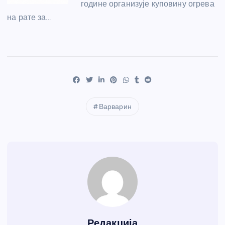
године организује куповину огрева
на рате за…
Варварин
Редакција