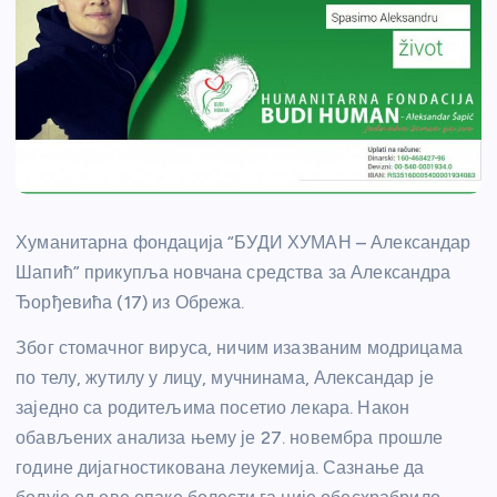
Хуманитарна фондација “БУДИ ХУМАН – Александар
Шапић” прикупља новчана средства за Александра
Ђорђевића (17) из Обрежа.
Због стомачног вируса, ничим изазваним модрицама
по телу, жутилу у лицу, мучнинама, Александар је
заједно са родитељима посетио лекара. Након
обављених анализа њему је 27. новембра прошле
године дијагностикована леукемија. Сазнање да