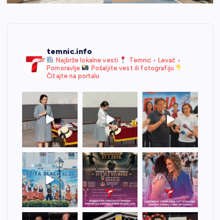
temnic.info
Najbrže lokalne vesti
Temnić • Levač •
Pomoravlje
Pošaljite vest ili fotografiju
Čitajte na portalu