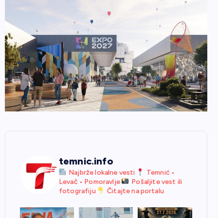
temnic.info
Najbrže lokalne vesti
Temnić •
Levač • Pomoravlje
Pošaljite vest ili
fotografiju
Čitajte na portalu