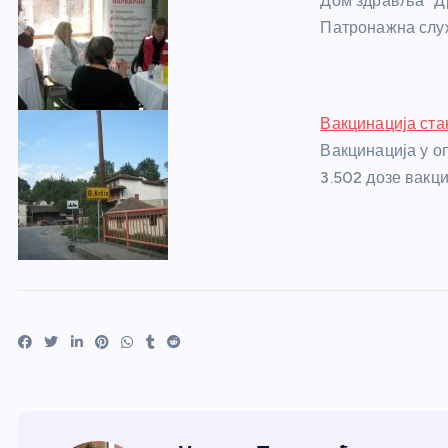
Дом здравља “Др
Патронажна слу
Вакцинација ста
Вакцинација у о
3.502 дозе вакц