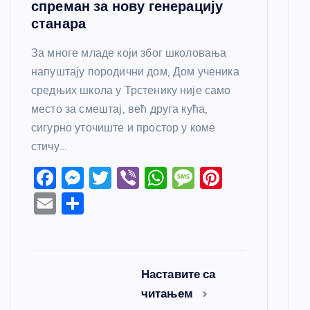
спреман за нову генерацију
станара
За многе младе који због школовања
напуштају породични дом, Дом ученика
средњих школа у Трстенику није само
место за смештај, већ друга кућа,
сигурно уточиште и простор у коме
стичу…
F
M
T
Vi
W
M
Pi
a
e
w
b
h
e
nt
E
S
c
ss
itt
er
at
ss
er
m
h
e
e
er
s
a
e
ail
ar
b
n
A
g
st
e
Наставите са
o
g
p
e
читањем