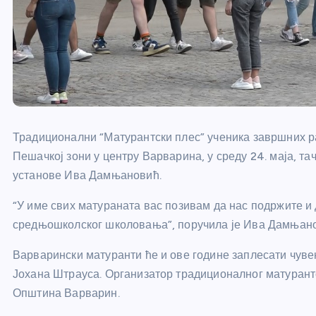
Традиционални “Матурантски плес” ученика завршних 
Пешачкој зони у центру Варварина, у среду 24. маја, т
установе Ива Дамњановић.
“У име свих матураната вас позивам да нас подржите и
средњошколског школовања”, поручила је Ива Дамњан
Варварински матуранти ће и ове године заплесати чуве
Јохана Штрауса. Организатор традиционалног матурантс
Општина Варварин.