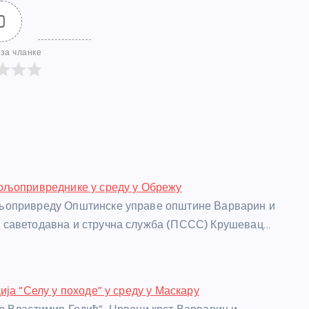
0
за чланке
ољопривреднике у среду у Обрежу
опривреду Општинске управе општине Варварин и
саветодавна и стручна служба (ПССС) Крушевац…
ија “Селу у походе” у среду у Маскару