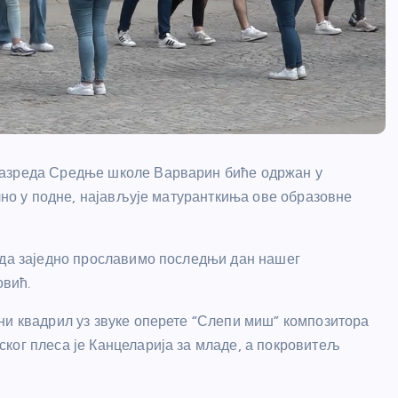
разреда Средње школе Варварин биће одржан у
ачно у подне, најављује матуранткиња ове образовне
 да заједно прославимо последњи дан нашег
овић.
ни квадрил уз звуке оперете “Слепи миш” композитора
ког плеса је Канцеларија за младе, а покровитељ