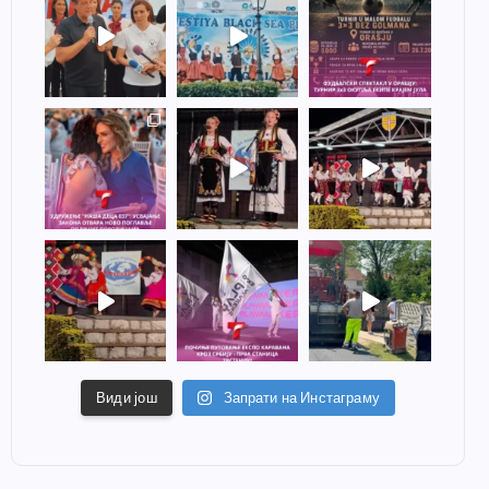
Види још
Запрати на Инстаграму