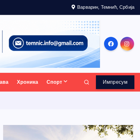
Варварин, Темнић, Србија
ава
Хроника
Спорт
Импресум