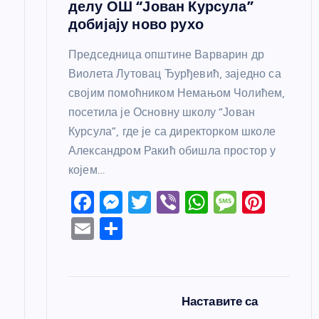
делу ОШ “Јован Курсула”
добијају ново рухо
Председница општине Варварин др
Виолета Лутовац Ђурђевић, заједно са
својим помоћником Немањом Чолићем,
посетила је Основну школу “Јован
Курсула”, где је са директорком школе
Александром Ракић обишла простор у
којем…
F
M
T
Vi
W
M
Pi
a
e
w
b
h
e
nt
E
S
c
ss
itt
er
at
ss
er
m
h
e
e
er
s
a
e
ail
ar
b
n
A
g
st
e
Наставите са
o
g
p
e