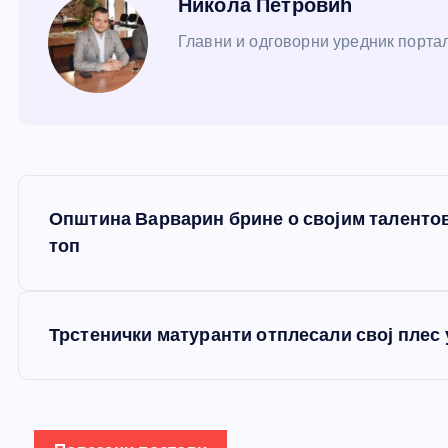
Никола Петровић
Главни и одговорни уредник портал
К
Општина Варварин брине о својим таленто
р
топ
е
Трстенички матуранти отплесали свој плес 
т
а