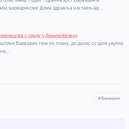
 Властимир Годић”, Црвени крст Варварин и
жба варваринског Дома здравља настављају…
новништва у среду у Доњем Крчину
пштини Варварин тече по плану, до данас су дате укупно
ина,…
Варварин