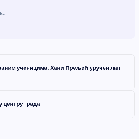
а.
ваним ученицима, Хани Прељић уручен лап
у центру града