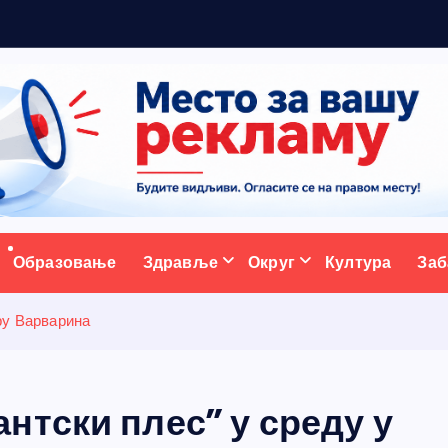
5
н
ативни портал
Образовање
Здравље
Округ
Култура
Заб
ру Варварина
нтски плес” у среду у