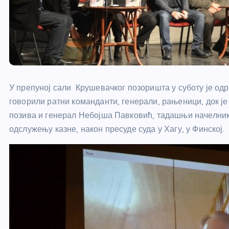
У препуној сали Крушевачког позоришта у суботу је одрж
говорили ратни команданти, генерали, рањеници, док је
позива и генерал Небојша Павковић, тадашњи начелник 
одслужењу казне, након пресуде суда у Хагу, у Финској.