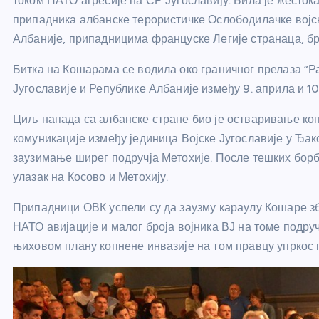
током НАТО агресије на СР Југославију. Била је жесток
припадника албанске терористичке Ослободилачке војс
Албаније, припадницима француске Легије странаца, б
Битка на Кошарама се водила око граничног прелаза “
Југославије и Републике Албаније између 9. априла и 10.
Циљ напада са албанске стране био је остваривање коп
комуникације између јединица Војске Југославије у Ђако
заузимање ширег подручја Метохије. После тешких борб
улазак на Косово и Метохију.
Припадници ОВК успели су да заузму караулу Кошаре з
НАТО авијације и малог броја војника ВЈ на томе подруч
њиховом плану копнене инвазије на том правцу упркос 