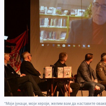
“Моји јунаци, моји хероји, желим вам да наставите ова