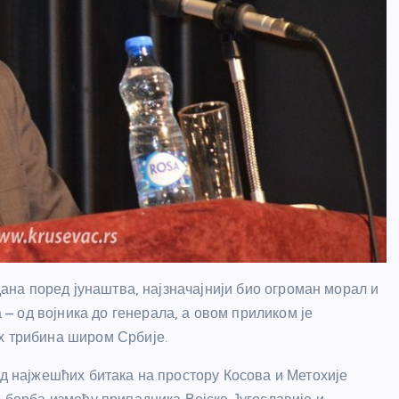
 дана поред јунаштва, најзначајнији био огроман морал и
 од војника до генерала, а овом приликом је
х трибина широм Србије.
од најжешћих битака на простору Косова и Метохије