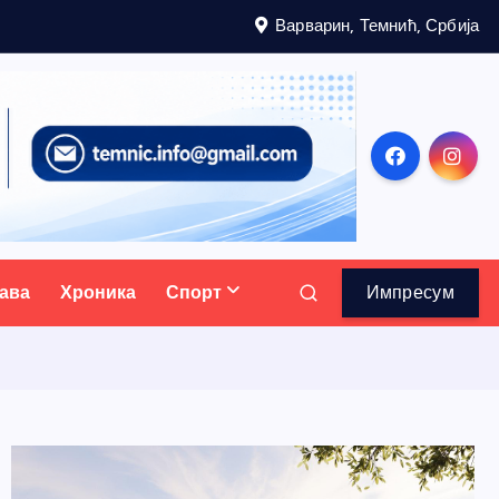
Варварин, Темнић, Србија
ава
Хроника
Спорт
Импресум