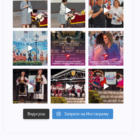
Види још
Запрати на Инстаграму