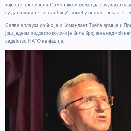
које сте преживели. Само тако можемо да сачувамо на
су дали животе за отаџбину”, између осталог рекао је г
Салве аплауза добио је и Командант Треће армије и Пр
још једном подсетио колико је била бројчана надмоћ не
садејство НАТО авијације.