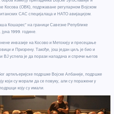
а борба између припадника Војске Југославије и
ке Косова (ОВК), подржаване регуларном Војском
ританских САС специјалаца и НАТО авијацијом.
Раша Кошарес” на граници Савезне Републике
 јуна 1999. године.
нене инвазије на Косово и Метохију и пресецање
вици и Призрену. Такође, још један циљ је био и
и ВЈ успела је да порази нападача и спречи његов
бог артиљеријске подршке Војске Албаније, подршке
ју који су морали да се повуку, али су поражени у
подршци коју су имали.