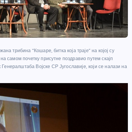
ана трибина “Кошаре, битка која траје” на којој су
 на самом почетку присутне поздравио путем скајп
Генералштаба Војске СР Југославије, који се налази на