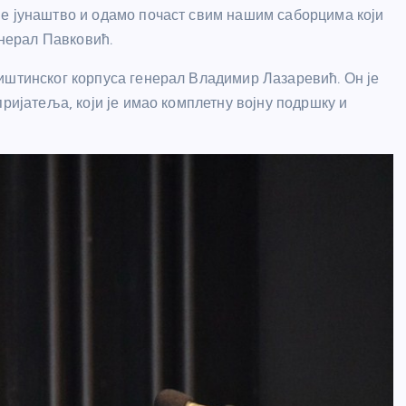
ше јунаштво и одамо почаст свим нашим саборцима који
енерал Павковић.
иштинског корпуса генерал Владимир Лазаревић. Он је
пријатеља, који је имао комплетну војну подршку и