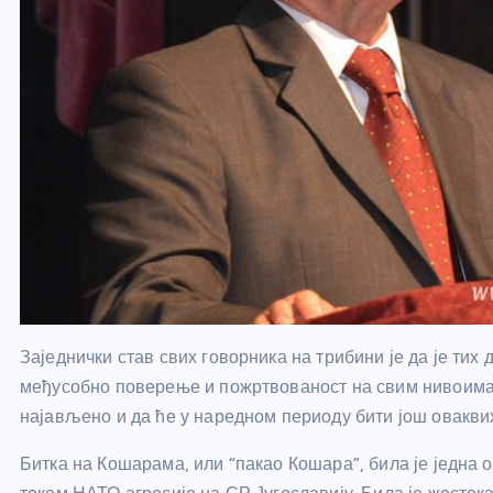
Заједнички став свих говорника на трибини је да је тих
међусобно поверење и пожртвованост на свим нивоима –
најављено и да ће у наредном периоду бити још овакви
Битка на Кошарама, или “пакао Кошара”, била је једна 