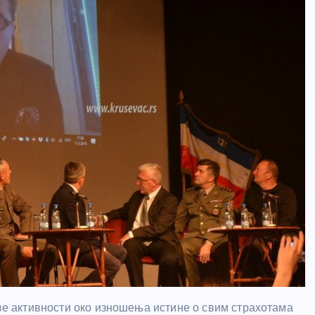
кве активности око изношења истине о свим страхотама