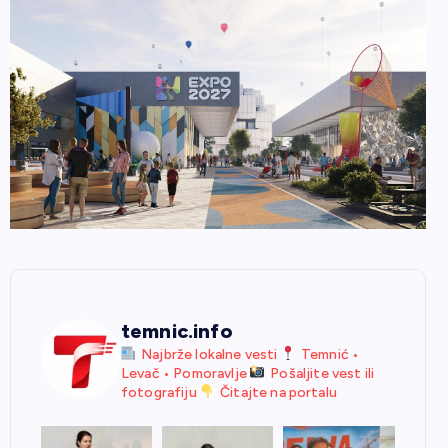
temnic.info
Najbrže lokalne vesti
Temnić •
Levač • Pomoravlje
Pošaljite vest ili
fotografiju
Čitajte na portalu