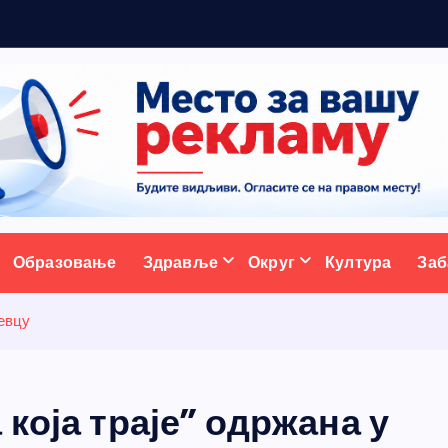
р
а
д
и
ц
и
ативни портал
Образовање
Здравље
Округ
Култура
Заб
шевцу
која траје” одржана у