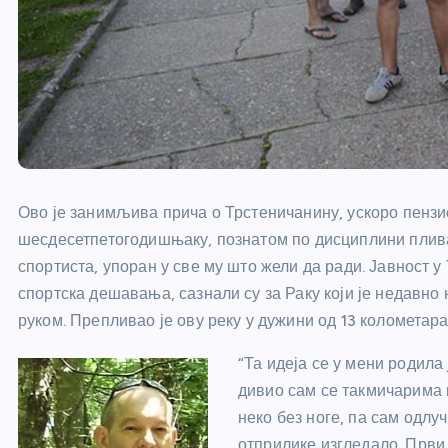
Ово је занимљива прича о Трстеничанину, ускоро пензи
шесдесетпетогодишњаку, познатом по дисциплини плив
спортиста, упоран у све му што жели да ради. Јавност у
спортска дешавања, сазнали су за Раку који је недавно
руком. Препливао је ову реку у дужини од 13 колометара
“Та идеја се у мени родила
дивио сам се такмичарима к
неко без ноге, па сам одлу
отприлике изгледало. Први