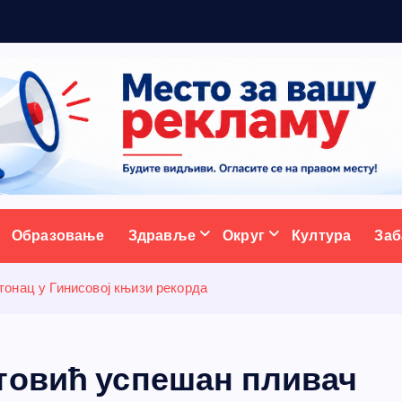
5
ативни портал
Образовање
Здравље
Округ
Култура
Заб
онац у Гинисовој књизи рекорда
товић успешан пливач