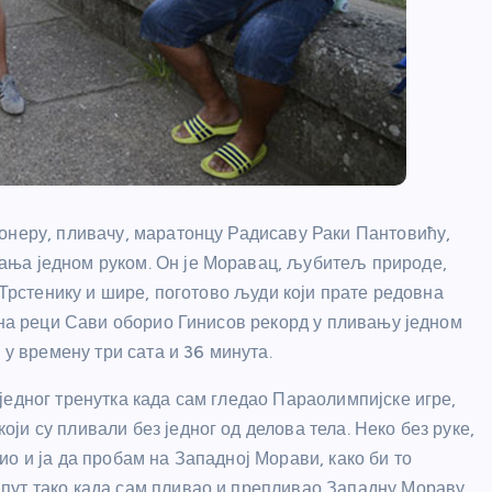
онеру, пливачу, маратонцу Радисаву Раки Пантовићу,
ања једном руком. Он је Моравац, љубитељ природе,
 Трстенику и шире, поготово људи који прате редовна
 на реци Сави оборио Гинисов рекорд у пливању једном
 у времену три сата и 36 минута.
 једног тренутка када сам гледао Параолимпијске игре,
оји су пливали без једног од делова тела. Неко без руке,
чио и ја да пробам на Западној Морави, како би то
 пут тако када сам пливао и препливао Западну Мораву