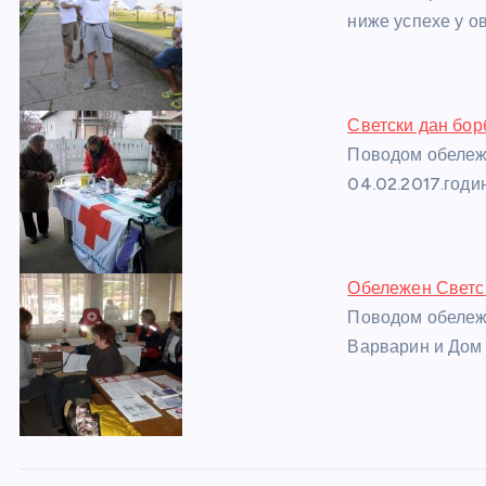
o
g
p
e
ниже успехе у о
o
er
p
k
Светски дан бор
Поводом обележа
04.02.2017.годи
Обележен Светск
Поводом обележа
Варварин и Дом