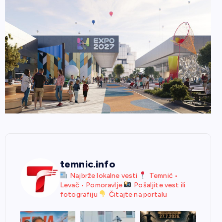
temnic.info
Najbrže lokalne vesti
Temnić •
Levač • Pomoravlje
Pošaljite vest ili
fotografiju
Čitajte na portalu