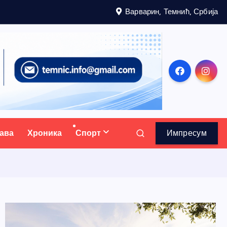
Варварин, Темнић, Србија
ава
Хроника
Спорт
Импресум