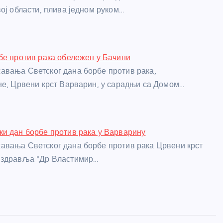
вој области, плива једном руком…
бе против рака обележен у Бачини
вања Светског дана борбе против рака,
не, Црвени крст Варварин, у сарадњи са Домом…
и дан борбе против рака у Варварину
вања Светског дана борбе против рака Црвени крст
 здравља "Др Властимир…