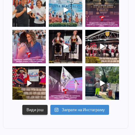
Види још
Запрати на Инстаграму