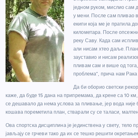
једном руком, мислио сам 
у мени. После сам пливао 
екипи која ме је пратила д
километара. После опсежни
реку Саву. Када сам исплив
али нисам хтео даље. Плани
зауставио и нисам реализов
пливам сам и више од тога,
проблема”, прича нам Рака
Да би оборио светски рекор
каже, да буде 15 дана на припремама, да крене са 10 км,
се дешавало да нема услова за пливање, јер вода није б
кошава пореметила план, стварали су се таласи, малтен
Ова спортска дисциплина је јединствена у свету, тело 
јављају се грчеви тако да их се тешко решити окретањем