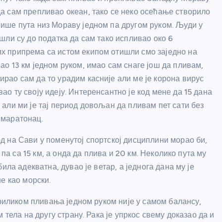
да сам препливао океан, тако се неко осећање створило
више пута низ Мораву једном па другом руком. Људи у
ошли су до податка да сам тако испливао око 6
х припрема са истом екипом отишли смо заједно на
ао 13 км једном руком, имао сам снаге још да пливам,
рао сам да то урадим касније али ме је корона вирус
ао ту своју идеју. Интеренсантно је код мене да 15 дана
 али ми је тај период довољан да пливам пет сати без
 маратонац.
д на Сави у поменутој спортској дисциплини морао би,
 па са 15 км, а онда да плива и 20 км. Неколико пута му
ила адекватна, дувао је ветар, а једнога дана му је
е као морски.
приликом пливања једном руком није у самом балансу,
 тела на другу страну. Рака је упркос свему доказао да и