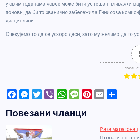
у овим годинама човек може бити успешан пливачки мар
понови, да би то званично забележила Гинисова комисиј
дисциплини.
Очекујемо то да се ускоро деси, зато му желимо да то 
Гласање 
F
M
T
Vi
W
M
Pi
E
S
a
e
w
b
h
e
nt
m
h
Повезани чланци
c
ss
itt
er
at
ss
er
ail
ar
e
e
er
s
a
e
e
Рака маратонац 
b
n
A
g
st
Познати трстени