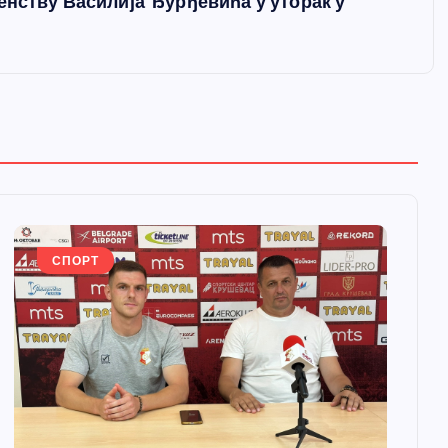
енству Василија Ђурђевића у уторак у
СПОРТ