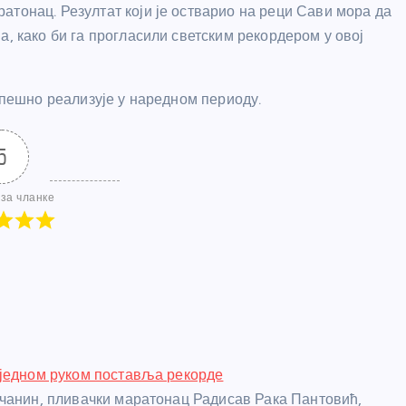
атонац. Резултат који је остварио на реци Сави мора да
а, како би га прогласили светским рекордером у овој
успешно реализује у наредном периоду.
5
за чланке
једном руком поставља рекорде
чанин, пливачки маратонац Радисав Рака Пантовић,