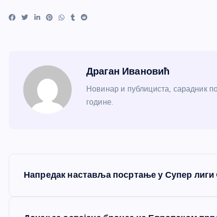
Драган Ивановић
Новинар и публициста, сарадник по
године.
К
Напредак наставља посртање у Супер лиги 
р