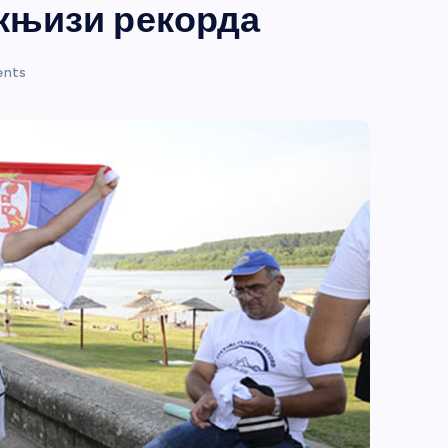
 књизи рекорда
nts