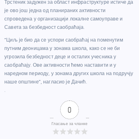
Трстеник задужен за област инфраструктуре истиче да
је ово још једна од планираних активности
спроведена у организацији локалне самоуправе и
Савета за безбедност саобраћаја.
“Циљ је био да се успори саобраћај на поменутим
путним деоницама у зонама школа, како се не би
угрозила безбедност деце и осталих учесника у
саобраћају. Ове активности ћемо наставити и у
наредном периоду, у зонама других школа на подручју
наше општине”, нагласио је Дачић.
.
0
Гласање за чланке