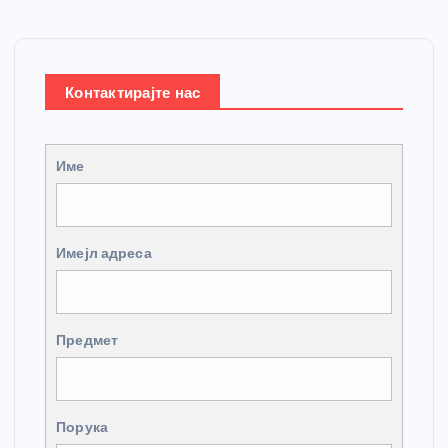
Контактирајте нас
Име
Имејл адреса
Предмет
Порука