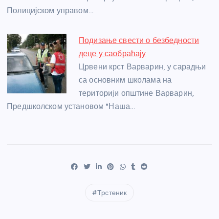
Полицијском управом…
Подизање свести о безбедности
деце у саобраћају
Црвени крст Варварин, у сарадњи
са основним школама на
територији општине Варварин,
Предшколском установом "Наша…
Трстеник