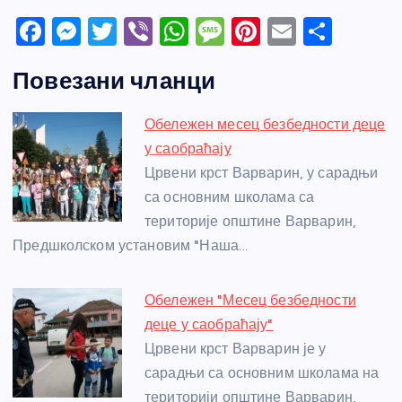
F
M
T
Vi
W
M
Pi
E
S
a
e
w
b
h
e
nt
m
h
Повезани чланци
c
ss
itt
er
at
ss
er
ail
ar
e
e
er
s
a
e
e
Обележен месец безбедности деце
b
n
A
g
st
у саобраћају
o
g
p
e
Црвени крст Варварин, у сарадњи
o
er
p
са основним школама са
територије општине Варварин,
k
Предшколском установим "Наша…
Обележен "Месец безбедности
деце у саобраћају"
Црвени крст Варварин је у
сарадњи са основним школама на
територији општине Варварин,