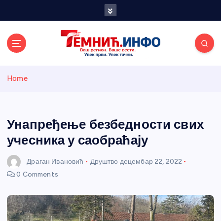
S
k
i
p
t
o
Темнићки
c
Home
o
n
информативн
t
e
Унапређење безбедности свих
и портал
n
учесника у саобраћају
t
Драган Ивановић
Друштво
децембар 22, 2022
0 Comments