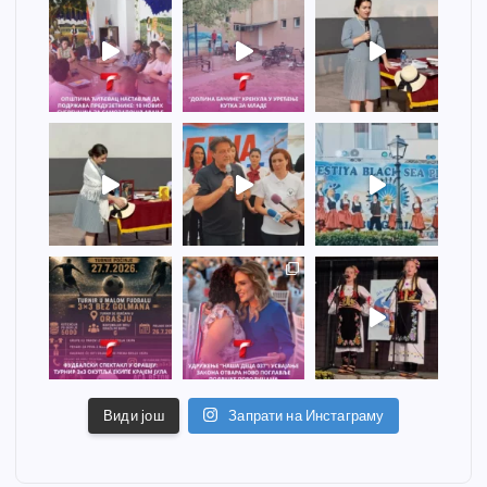
Види још
Запрати на Инстаграму