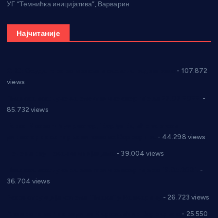
УГ “Темнићка иницијатива”, Варварин
Најчитаније
СНС: Осуда говора мржње и насиља над женама
- 107.872
views
Планска искључења електричне енергије за 27.07.2022.
-
85.732 views
Горан Макрагић директор, Ђорђе Бајић спортски
директор новог прволигаша из Варварина
- 44.298 views
Цене на крушевачким пијацама
- 39.004 views
Планска искључења електричне енергије за 19.05.2021.
-
36.704 views
Реконструкција хотела “Плажа” у Варварину
- 26.723 views
Апел за помоћ породици Марковић из Варварина
- 25.550