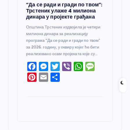
“Да се ради и гради по твом”:
Трстеник улаже 4 милиона
динара у пројекте грађана
Општина Трстеник издвојила је четири
милиона динара за реализацију
програма “Да се ради и гради по твом”
за 2026. годину, у оквиру којег ће бити
реализовано осам пројеката које су…
F
M
T
Vi
W
M
a
e
w
b
h
e
Pi
E
S
c
ss
itt
er
at
ss
nt
m
h
e
e
er
s
a
er
ail
ar
b
n
A
g
e
e
o
g
p
e
st
o
er
p