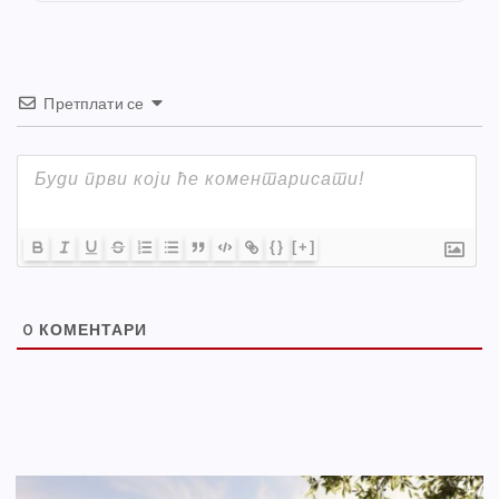
k
Претплати се
{}
[+]
0
КОМЕНТАРИ