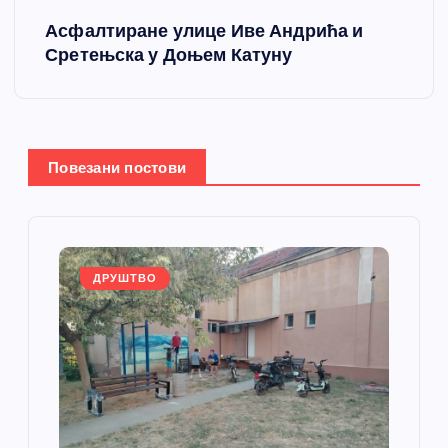
е
Асфалтиране улице Иве Андрића и
т
Сретењска у Доњем Катуну
а
њ
Повезани постови
е
ч
л
ДРУШТВО
а
н
к