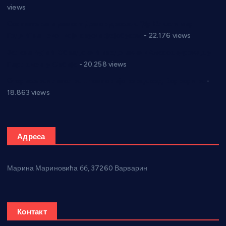
views
Саопштење и демант Дома здравља “Др Властимир
Годић” на текст који кружи фејсбуком
- 22.176 views
Јелена Вујић-Обрадовић представник Александровца у
Парламенту Србије
- 20.258 views
Откривена илегална штампарија новца код Варварина
-
18.863 views
Адреса
Марина Мариновића бб, 37260 Варварин
Контакт