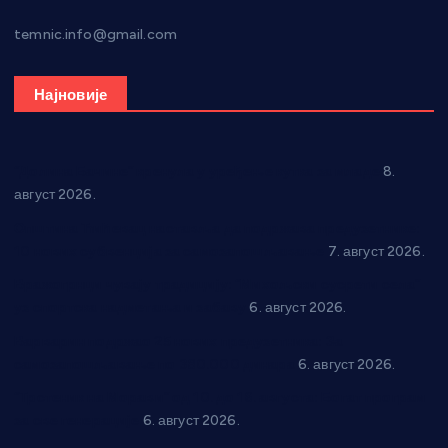
temnic.info@gmail.com
Најновије
“Долина Бачине” кренула у уређење кутка за младе
8.
август 2026.
Општина Ћићевац наставља да подржава предузетнике:
10 нових субвенција за самозапошљавање
7. август 2026.
Вражогрнци чувају традицију: “Михољски сусрети села”
уз спортска надметања и забаву
6. август 2026.
Варварин подржао 25 нових предузетника: За
самозапошљавање по 380.000 динара
6. август 2026.
“Трстеник на Морави” од 10. до 16. августа: Богат програм
за све генерације
6. август 2026.