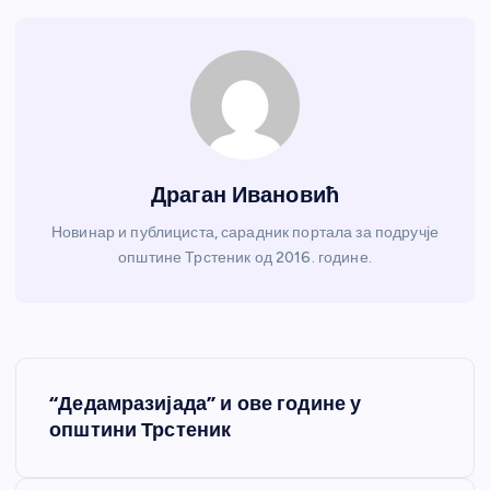
Драган Ивановић
Новинар и публициста, сарадник портала за подручје
општине Трстеник од 2016. године.
К
“Дедамразијада” и ове године у
р
општини Трстеник