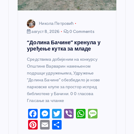
а
Никола Петровић
август 8, 2026
0 Comments
“Долина Бачине” кренула у
уређење кутка за младе
Средствима добијеним на конкурсу
Општине Варварин намењеном
подршци удружењима, Удружење
“Долина Бачине” обезбедило је нове
парковске клупе за простор испред
библиотеке у Бачини. 0 0 гласова
Гласање за чланке
F
M
T
Vi
W
M
a
e
w
b
h
e
Pi
E
S
c
ss
itt
er
at
ss