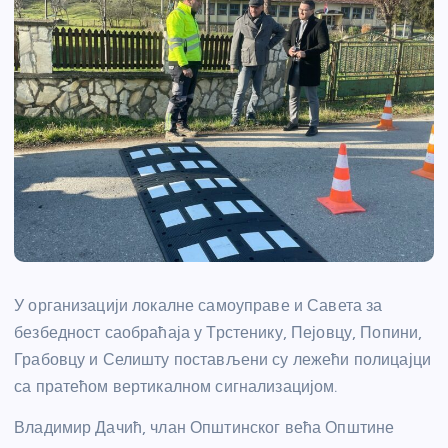
У организацији локалне самоуправе и Савета за
безбедност саобраћаја у Трстенику, Пејовцу, Попини,
Грабовцу и Селишту постављени су лежећи полицајци
са пратећом вертикалном сигнализацијом.
Владимир Дачић, члан Општинског већа Општине