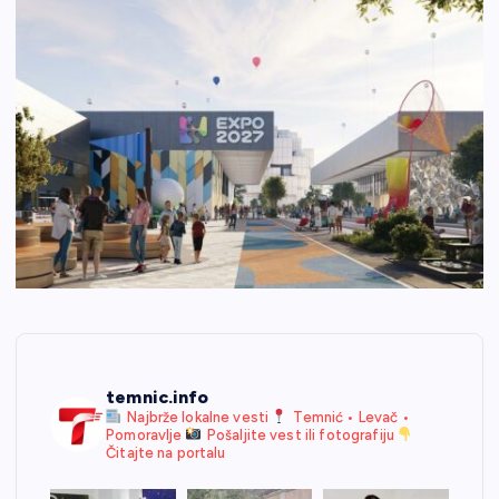
temnic.info
Najbrže lokalne vesti
Temnić • Levač •
Pomoravlje
Pošaljite vest ili fotografiju
Čitajte na portalu