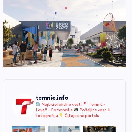
temnic.info
Najbrže lokalne vesti
Temnić •
Levač • Pomoravlje
Pošaljite vest ili
fotografiju
Čitajte na portalu