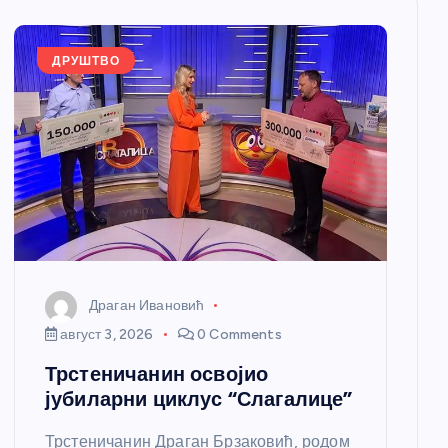
ДРУШТВО
Драган Ивановић
август 3, 2026
0 Comments
Трстеничанин освојио
јубиларни циклус “Слагалице”
Трстеничанин Драган Брзаковић, родом