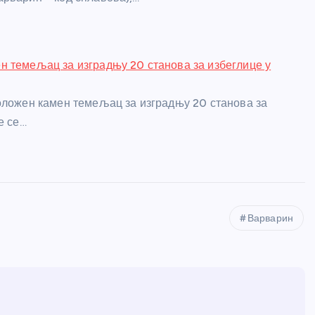
 темељац за изградњу 20 станова за избеглице у
оложен камен темељац за изградњу 20 станова за
е се…
Варварин