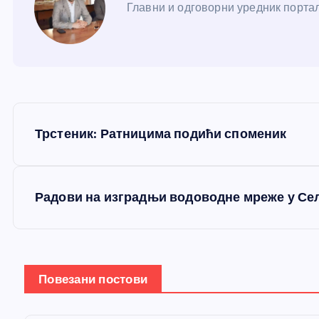
Главни и одговорни уредник портал
К
Трстеник: Ратницима подићи споменик
р
е
Радови на изградњи водоводне мреже у Се
т
а
Повезани постови