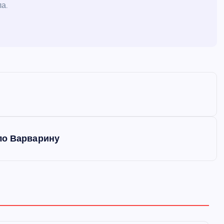
а.
ло Варварину