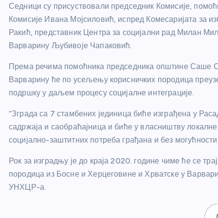
Седници су присуствовали председник Комисије, помоћ
Комисије Ивана Мојсиловић, испред Комесаријата за и
Ракић, представник Центра за социјални рад Милан Миљ
Варварину Љубивоје Чапаковић.
Према речима помоћника председника општине Саше Ср
Варварину ће по усељењу корисничких породица преуз
подршку у даљем процесу социјалне интеграције.
“Зграда са 7 стамбених јединица биће изграђена у Расад
садржаја и саобраћајница и биће у власништву локал
социјално-заштитних потреба грађана и без могућности
Рок за изградњу је до краја 2020. године чиме ће се тр
породица из Босне и Херцеговине и Хрватске у Варвари
УНХЦР-а.