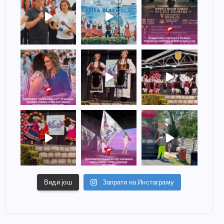
Види још
Запрати на Инстаграму