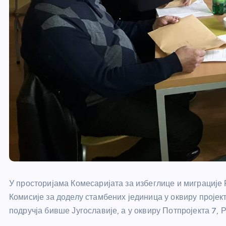
У просторијама Комесаријата за избеглице и миграције
Комисије за доделу стамбених јединица у оквиру пројек
подручја бивше Југославије, а у оквиру Потпројекта 7,