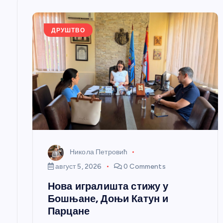
њ
е
ДРУШТВО
ч
л
а
н
Никола Петровић
к
август 5, 2026
0 Comments
Нова игралишта стижу у
а
Бошњане, Доњи Катун и
Парцане