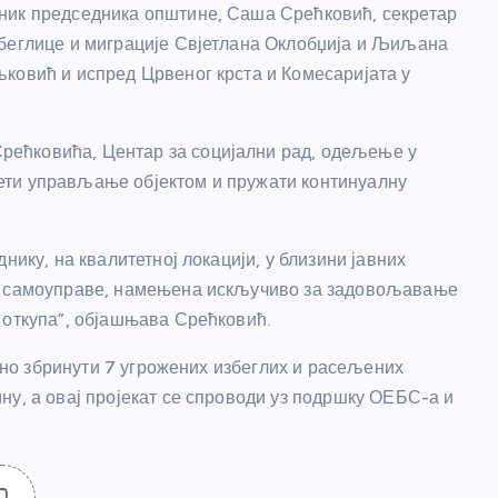
ник председника општине, Саша Срећковић, секретар
збеглице и миграције Свјетлана Оклобџија и Љиљана
ковић и испред Црвеног крста и Комесаријата у
ећковића, Центар за социјални рад, одељење у
ети управљање објектом и пружати континуалну
нику, на квалитетној локацији, у близини јавних
не самоуправе, намењена искључиво за задовољавање
 откупа”, објашњава Срећковић.
ајно збринути 7 угрожених избеглих и расељених
ну, а овај пројекат се спроводи уз подршку ОЕБС-а и