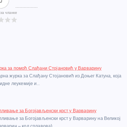
0
за чланке
рка за помоћ Слађани Стојановић у Варварину
рна журка за Слађану Стојановић из Доњег Катуна, која
оидне леукемије и…
ливање за Богојављенски крст у Варварину
ливање за Богојављенски крст у Варварину на Великој
рварин – код сплавова),…