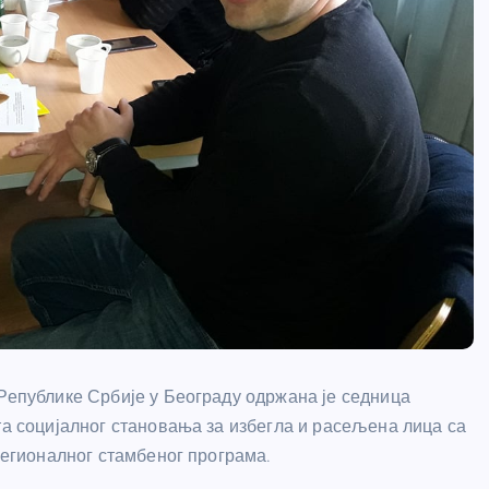
 Републике Србије у Београду одржана је седница
та социјалног становања за избегла и расељена лица са
 Регионалног стамбеног програма.