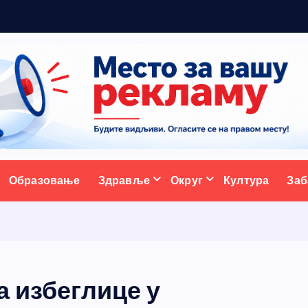
ж
у
ативни портал
Образовање
Здравље
Округ
Култура
Заб
а избеглице у