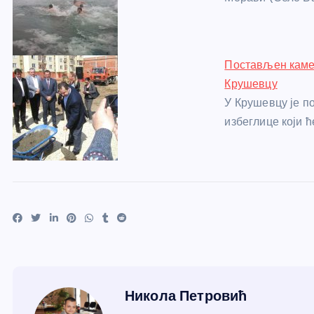
Постављен камен
Крушевцу
У Крушевцу је п
избеглице који ћ
Никола Петровић