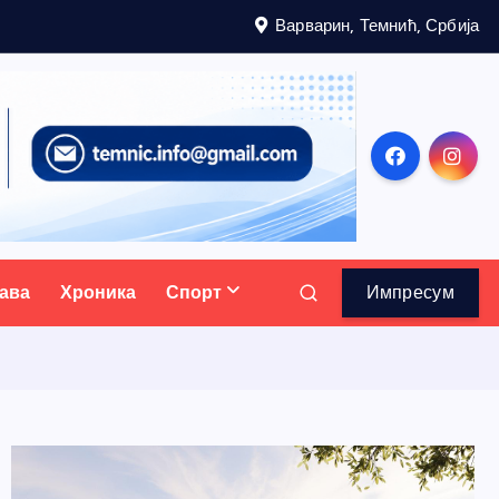
Варварин, Темнић, Србија
ава
Хроника
Спорт
Импресум