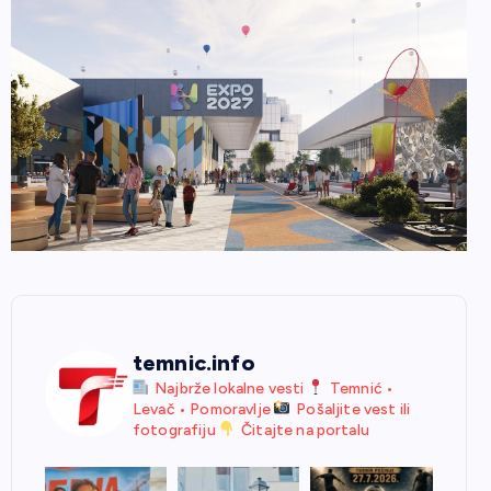
temnic.info
Najbrže lokalne vesti
Temnić •
Levač • Pomoravlje
Pošaljite vest ili
fotografiju
Čitajte na portalu