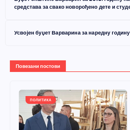
р
средстава за свако новорођено дете и студ
е
Усвојен буџет Варварина за наредну годину
т
а
Повезани постови
њ
е
ПОЛИТИКА
ч
л