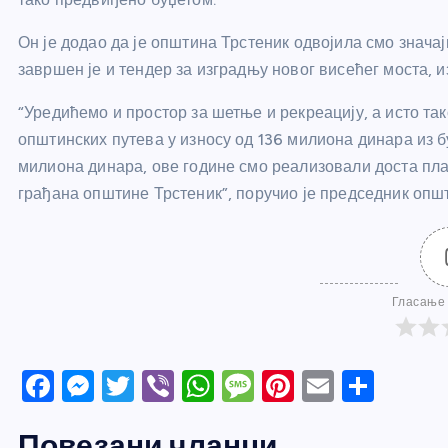
Он је додао да је општина Трстеник одвојила смо значај
завршен је и тендер за изградњу новог висећег моста, и
“Уредићемо и простор за шетње и рекреацију, а исто та
општинских путева у износу од 136 милиона динара из 
милиона динара, ове године смо реализовали доста пл
грађана општине Трстеник”, поручио је председник опш
Гласање 
F
M
T
Vi
W
M
Pi
E
S
a
e
w
b
h
e
nt
m
h
Повезани чланци