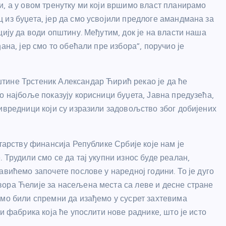
и, а у овом тренутку ми који вршимо власт планирамо
 из буџета, јер да смо усвојили предлоге амандмана за
цију да води општину. Међутим, док је на власти наша
ана, јер смо то обећали пре избора”, поручио је
тине Трстеник Александар Ћирић рекао је да ће
о најбоље показују корисници буџета, Јавна предузећа,
ивредници који су изразили задовољство због добијених
тарству финансија Републике Србије које нам је
 Трудили смо се да тај укупни износ буде реалан,
авићемо започете послове у наредној години. То је дуго
вора Ћелије за насељена места са леве и десне стране
смо били спремни да изађемо у сусрет захтевима
и фабрика која ће упослити нове раднике, што је исто