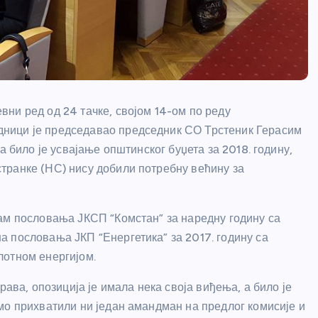
ни ред од 24 тачке, својом 14-ом по реду
ници је председавао председник СО Трстеник Герасим
а било је усвајање општинског буџета за 2018. годину,
транке (НС) нису добили потребну већину за
ам пословања ЈКСП “Комстан” за наредну годину са
 пословања ЈКП “Енергетика” за 2017. годину са
лотном енергијом.
рава, опозиција је имала нека своја виђења, а било је
мо прихватили ни један амандман на предлог комисије и