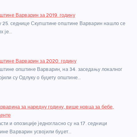
пштине Варварин за 2019. годину
у 25. седнице Скупштине општине Варварин нашло се
их је…
пштине Варварин за 2020. годину
штине општине Варварин, на 34. заседању локалног
ојили су Одлуку о буџету општине…
арварина за наредну годину, више новца за бебе,
денте
ти и опозиције једногласно су на 17. седници
ине Варварин усвојили буџет…