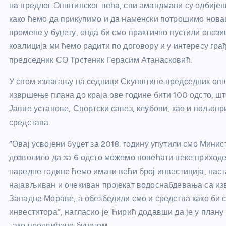
на предлог Општинског већа, сви амандмани су одбијен
како ћемо да прикупимо и да наменски потрошимо новац
промене у буџету, онда би смо практично пустили опози
коалиција ми ћемо радити по договору и у интересу грађ
председник СО Трстеник Герасим Атанасковић.
У свом излагању на седници Скупштине председник опш
извршење плана до краја ове године бити 100 одсто, шт
Јавне установе, Спортски савез, клубови, као и пољопр
средстава.
“Овај усвојени буџет за 2018. годину упутили смо Минис
дозволило да за 6 одсто можемо повећати неке приходе.
наредне године ћемо имати већи број инвестиција, наст
најављиван и очекиван пројекат водоснабдевања са из
Западне Мораве, а обезбедили смо и средства како би 
инвеститора”, нагласио је Ћирић додавши да је у плану 
тако предвиђено буџетом.