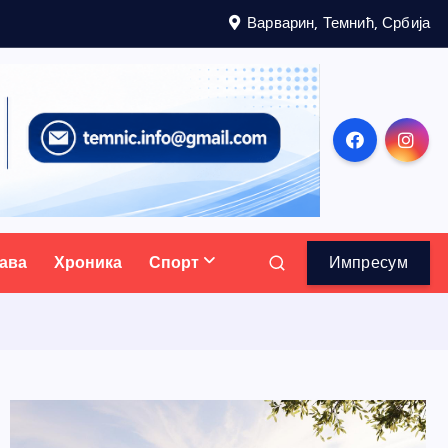
Варварин, Темнић, Србија
ава
Хроника
Спорт
Импресум