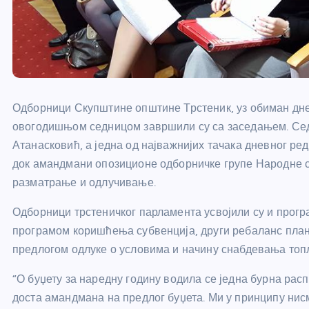
Одборници Скупштине општине Трстеник, уз обиман днев
овогодишњом седницом завршили су са заседањем. Сед
Атанасковић, а једна од најважнијих тачака дневног ред
док амандмани опозиционе одборничке групе Народне с
разматрање и одлучивање.
Одборници трстеничког парламента усвојили су и прогр
програмом коришћења субвенција, други ребаланс плана
предлогом одлуке о условима и начину снабдевања топ
“О буџету за наредну годину водила се једна бурна расп
доста амандмана на предлог буџета. Ми у принципу нис