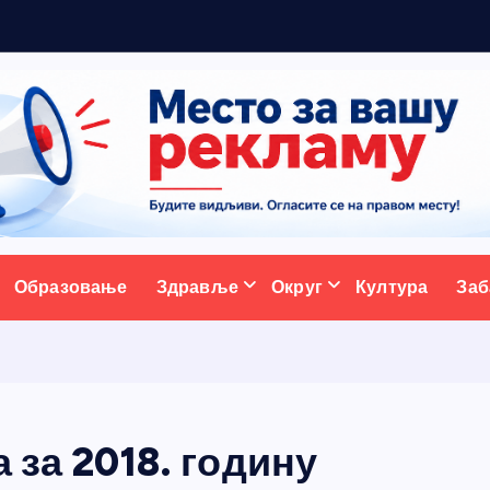
5
ативни портал
Образовање
Здравље
Округ
Култура
Заб
 за 2018. годину