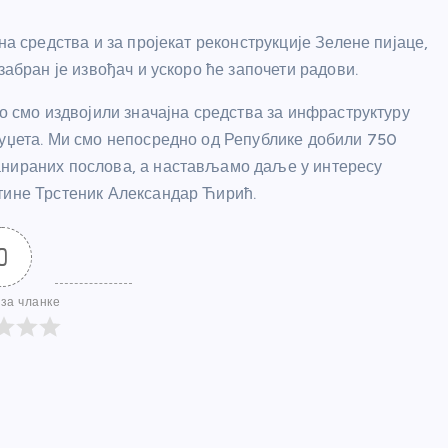
на средства и за пројекат реконструкције Зелене пијаце,
забран је извођач и ускоро ће започети радови.
ко смо издвојили значајна средства за инфраструктуру
буџета. Ми смо непосредно од Републике добили 750
анираних послова, а настављамо даље у интересу
тине Трстеник Александар Ћирић.
0
за чланке