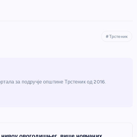
Трстеник
ртала за подручје општине Трстеник од 2016.
а нивоу овогодишњег, више новчаних