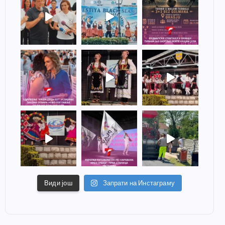
Види још
Запрати на Инстаграму