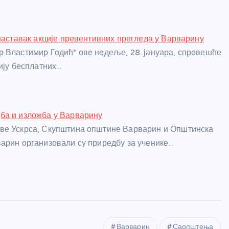
 наставак акције превентивних прегледа у Варварину
 Властимир Годић" ове недеље, 28. јануара, спровешће
цију бесплатних…
ба и изложба у Варварину
ве Ускрса, Скупштина општине Варварин и Општинска
арин организовали су приредбу за ученике…
Варварин
Саопштења