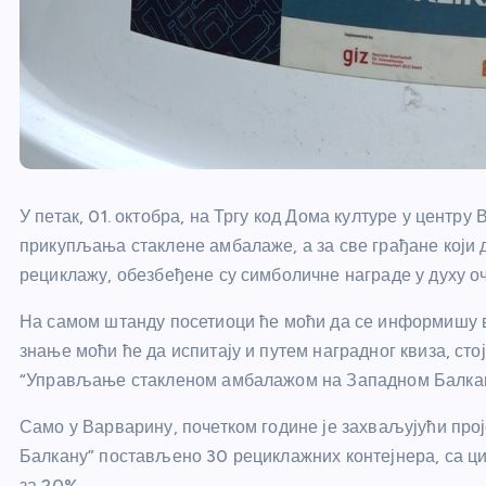
У петак, 01. октобра, на Тргу код Дома културе у центр
прикупљања стаклене амбалаже, а за све грађане који 
рециклажу, обезбеђене су симболичне награде у духу о
На самом штанду посетиоци ће моћи да се информишу в
знање моћи ће да испитају и путем наградног квиза, ст
“Управљање стакленом амбалажом на Западном Балкан
Само у Варварину, почетком године је захваљујући пр
Балкану” постављено 30 рециклажних контејнера, са ци
за 20%.