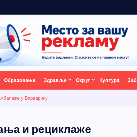
5
ативни портал
Образовање
Здравље
Округ
Култура
Заб
амбалаже у Варварину
ања и рециклаже