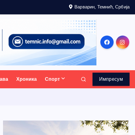
Варварин, Темнић, Србија
ава
Хроника
Спорт
Импресум