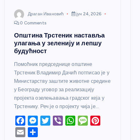
Драган Ивановић
јун 24, 2026
0 Comments
Општина Трстеник наставља
улагања у зеленију и лепшу
будућност
Помоћник председнице општине
Трстеник Владимир Дачић потписао је у
Министарству заштите животне средине
у Београду уговор за реализацију
пројекта озелењавања градског кеја у
Трстенику. Реч је о пројекту чија је…
F
M
T
Vi
W
M
Pi
a
e
w
b
h
e
nt
E
S