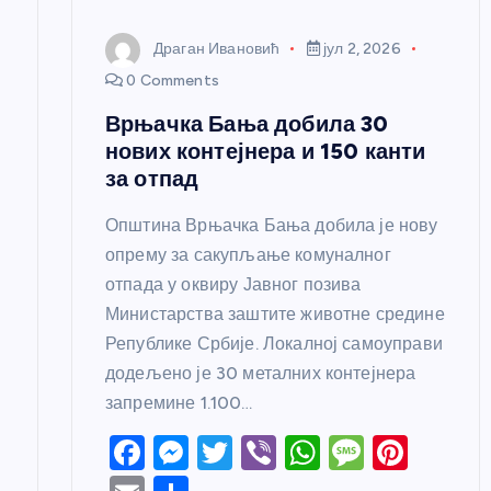
к
Драган Ивановић
јул 2, 2026
а
0 Comments
Врњачка Бања добила 30
нових контејнера и 150 канти
за отпад
Општина Врњачка Бања добила је нову
опрему за сакупљање комуналног
отпада у оквиру Јавног позива
Министарства заштите животне средине
Републике Србије. Локалној самоуправи
додељено је 30 металних контејнера
запремине 1.100…
F
M
T
Vi
W
M
Pi
a
e
w
b
h
e
nt