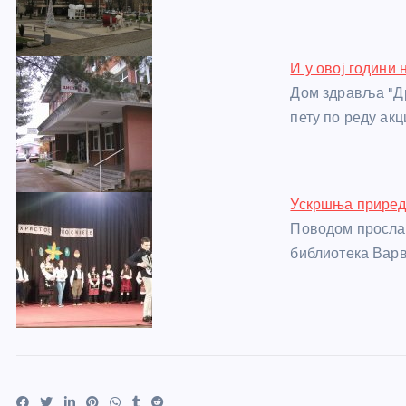
o
er
p
k
И у овој години
Дом здравља "Др
пету по реду ак
Ускршња приред
Поводом просла
библиотека Варв