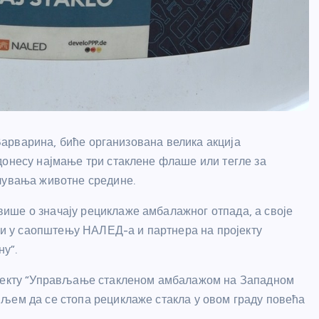
у Варварина, биће организована велика акција
донесу најмање три стаклене флаше или тегле за
чувања животне средине.
ише о значају рециклаже амбалажног отпада, а своје
оји у саопштењу НАЛЕД-а и партнера на пројекту
у”.
ојекту “Управљање стакленом амбалажом на Западном
љем да се стопа рециклаже стакла у овом граду повећа