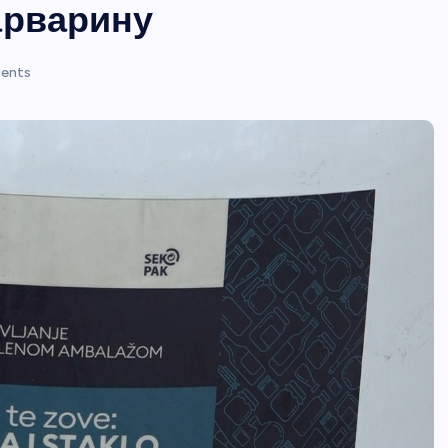
арварину
ents