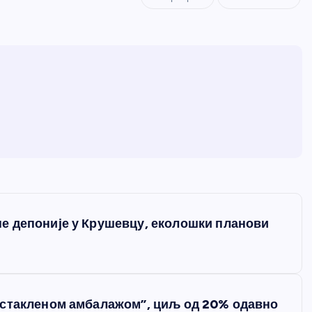
е депоније у Крушевцу, еколошки планови
 стакленом амбалажом”, циљ од 20% одавно