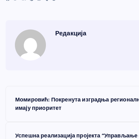
Редакција
К
Момировић: Покренута изградња регионалн
р
имају приоритет
е
Успешна реализација пројекта “Управљање