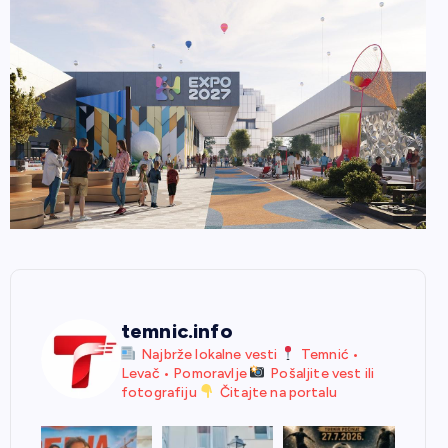
temnic.info
Najbrže lokalne vesti
Temnić •
Levač • Pomoravlje
Pošaljite vest ili
fotografiju
Čitajte na portalu