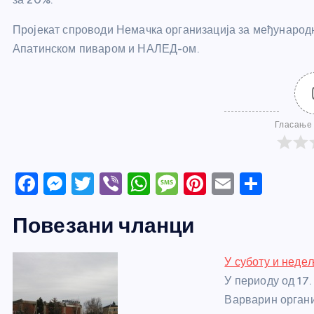
Пројекат спроводи Немачка организација за међународн
Апатинском пиваром и НАЛЕД-ом.
Гласање 
F
M
T
Vi
W
M
Pi
E
S
a
e
w
b
h
e
nt
m
h
Повезани чланци
c
ss
itt
er
at
ss
er
ail
ar
e
e
er
s
a
e
e
У суботу и нед
b
n
A
g
st
У периоду од 17.
o
g
p
e
Варварин органи