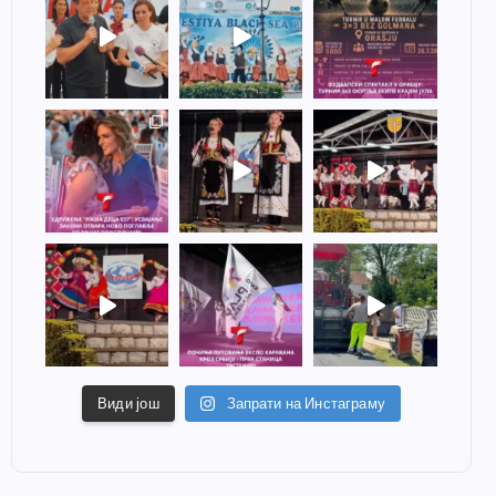
Види још
Запрати на Инстаграму