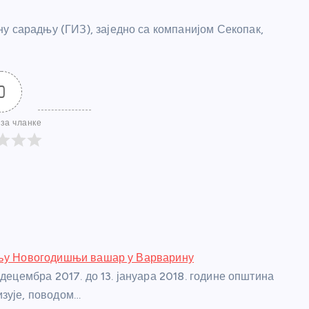
у сарадњу (ГИЗ), заједно са компанијом Секопак,
0
за чланке
ељу Новогодишњи вашар у Варварину
 децембра 2017. до 13. јануара 2018. године општина
зује, поводом…