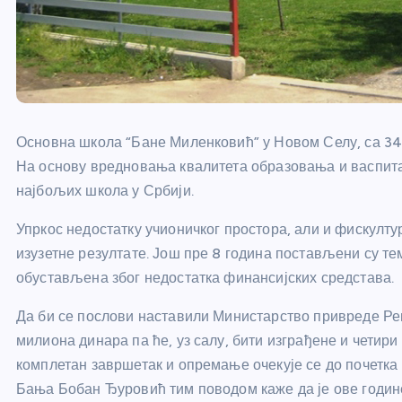
Основна школа “Бане Миленковић” у Новом Селу, са 34
На основу вредновања квалитета образовања и васпитањ
најбољих школа у Србији.
Упркос недостатку учионичког простора, али и фискулт
изузетне резултате. Још пре 8 година постављени су те
обустављена због недостатка финансијских средстава.
Да би се послови наставили Министарство привреде Ре
милиона динара па ће, уз салу, бити изграђене и четири
комплетан завршетак и опремање очекује се до почетк
Бања Бобан Ђуровић тим поводом каже да је ове годин