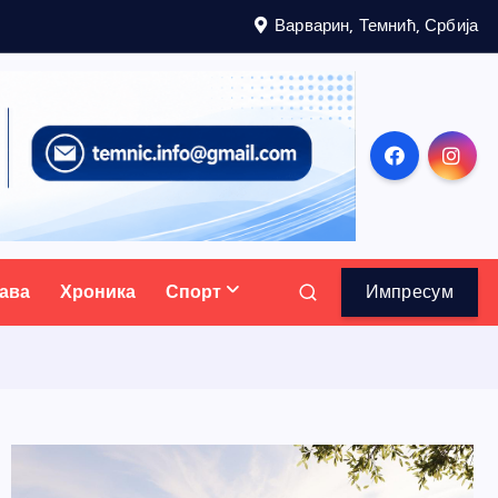
Варварин, Темнић, Србија
ава
Хроника
Спорт
Импресум