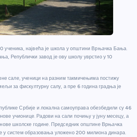
0 ученика, највећа је школа у општини Врњачка Бања.
а, Републички завод је ову школу уврстио у 10
урне сале, ученици на разним такмичењима постижу
мељи за фискултурну салу, а пре 6 година градња је
публике Србије и локална самоуправа обезбедили су 46
 нове учионице. Радови на сали почињу у јуну месецу, а
а нове школске године. Председник општине Врњачка
е у систем образовања уложено 200 милиона динара.