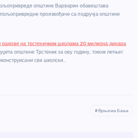
 пољопривреде општине Варварин обавештава
 пољопривредне произвођаче са подручја општине
е радове на трстеничким школама 20 милиона динара
уџета општине Трстеник за ову годину, током летњег
еконструисани сви школски…
Врњачка Бања