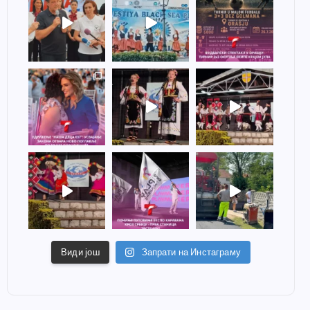
Види још
Запрати на Инстаграму