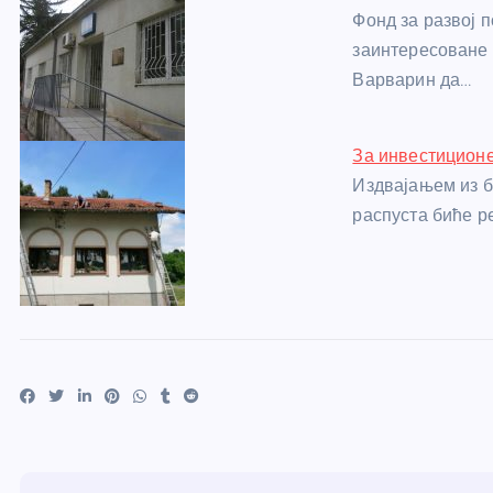
Фонд за развој
заинтересоване
Варварин да…
За инвестицион
Издвајањем из б
распуста биће р