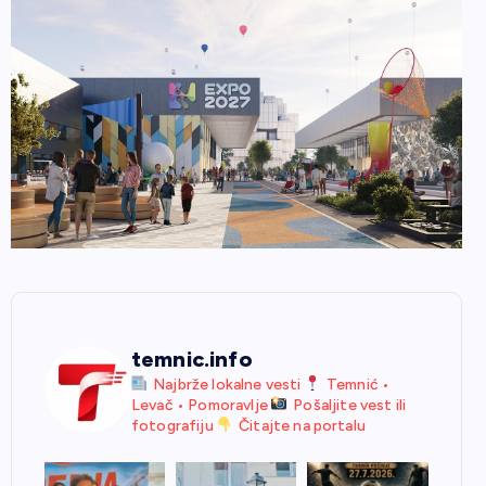
temnic.info
Najbrže lokalne vesti
Temnić •
Levač • Pomoravlje
Pošaljite vest ili
fotografiju
Čitajte na portalu