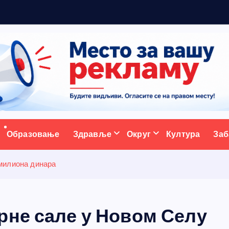
р
а
ативни портал
Образовање
Здравље
Округ
Култура
Заб
милиона динара
рне сале у Новом Селу