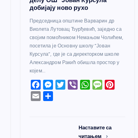
добијају ново рухо
Председница општине Варварин др
Виолета Лутовац Ђурђевић, заједно са
својим помоћником Немањом Чолићем,
посетила је Основну школу “Јован
Курсула”, где је са директорком школе
Александром Ракић обишла простор у
којем…
F
M
T
Vi
W
M
Pi
a
e
w
b
h
e
nt
E
S
c
ss
itt
er
at
ss
er
m
h
e
e
er
s
a
e
ail
ar
b
n
A
g
st
e
Наставите са
o
g
p
e
читањем