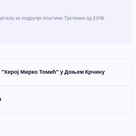
ртала за подручје општине Трстеник од 2016.
 “Херој Мирко Томић” у Доњем Крчину
а