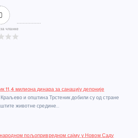
0
за чланке
к 11,4 милиона динара за санацију депоније
 Краљево и општина Трстеник добили су од стране
аштите животне средине…
ународном пољопривредном сајму у Новом Саду