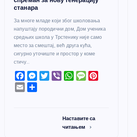
станара
За многе младе који због школовања
напуштају породични дом, Дом ученика
средњих школа у Трстенику није само
место за смештај, већ друга кућа,
сигурно уточиште и простор у коме
стичу…
F
M
T
Vi
W
M
Pi
a
e
w
b
h
e
nt
E
S
c
ss
itt
er
at
ss
er
m
h
e
e
er
s
a
e
ail
ar
b
n
A
g
st
e
Наставите са
o
g
p
e
читањем
o
er
p