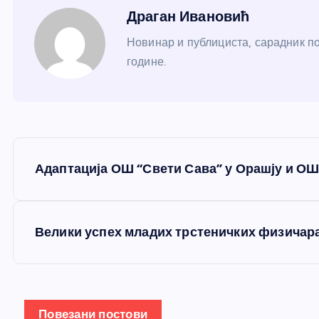
Драган Ивановић
Новинар и публициста, сарадник по
године.
К
Адаптација ОШ “Свети Сава” у Орашју и ОШ
р
е
Велики успех младих трстеничких физичар
т
а
Повезани постови