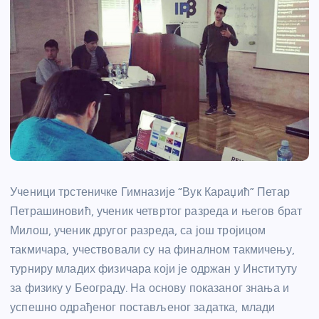
Ученици трстеничке Гимназије “Вук Караџић” Петар
Петрашиновић, ученик четвртог разреда и његов брат
Милош, ученик другог разреда, са још тројицом
такмичара, учествовали су на финалном такмичењу,
турниру младих физичара који је одржан у Институту
за физику у Београду. На основу показаног знања и
успешно одрађеног постављеног задатка, млади