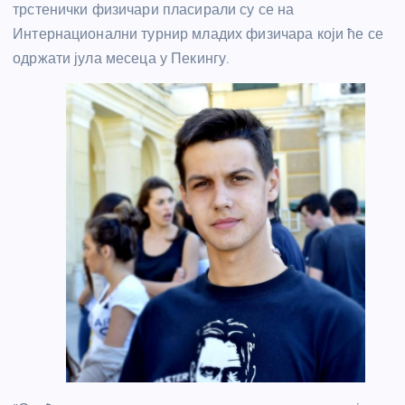
трстенички физичари пласирали су се на
Интернационални турнир младих физичара који ће се
одржати јула месеца у Пекингу.