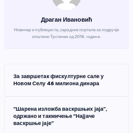
Драган Ивановић
Новинар и публициста, сарадник портала за подручје
општине Трстеник од 2016. године.
К
За завршетак фискултурне сале у
р
Новом Селу 46 милиона динара
е
“Шарена изложба васкршњих јаја”,
т
одржано и такмичење “Најјаче
васкршње јаје”
а