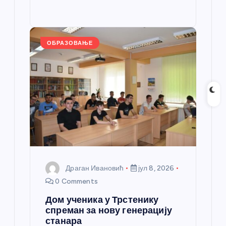
o
g
p
e
st
o
er
p
k
ОБРАЗОВАЊЕ
Драган Ивановић
јул 8, 2026
0 Comments
Дом ученика у Трстенику
спреман за нову генерацију
станара