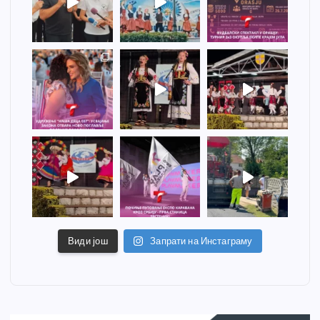
Види још
Запрати на Инстаграму