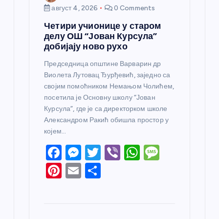
август 4, 2026
0 Comments
Четири учионице у старом
делу ОШ “Јован Курсула”
добијају ново рухо
Председница општине Варварин др
Виолета Лутовац Ђурђевић, заједно са
својим помоћником Немањом Чолићем,
посетила је Основну школу “Јован
Курсула”, где је са директорком школе
Александром Ракић обишла простор у
којем…
F
M
T
Vi
W
M
a
e
w
b
h
e
Pi
E
S
c
ss
itt
er
at
ss
nt
m
h
e
e
er
s
a
er
ail
ar
b
n
A
g
e
e