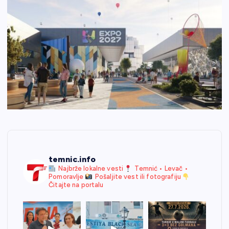
temnic.info
Najbrže lokalne vesti
Temnić • Levač •
Pomoravlje
Pošaljite vest ili fotografiju
Čitajte na portalu