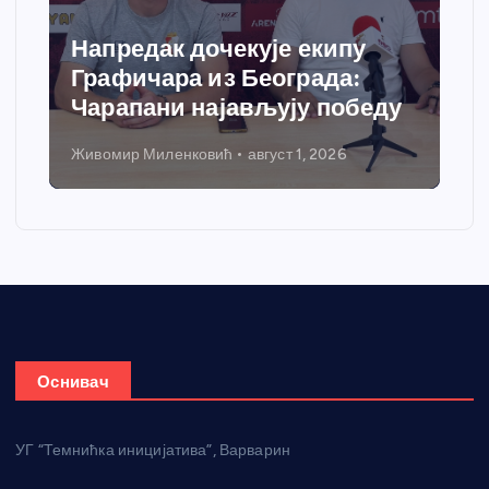
Напредак дочекује екипу
Спор
Графичара из Београда:
доби
Чарапани најављују победу
греј
Живомир Миленковић
август 1, 2026
Никола 
Оснивач
УГ “Темнићка иницијатива”, Варварин