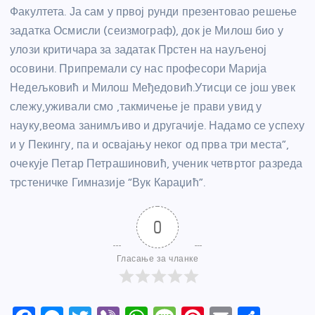
Факултета. Ја сам у првој рунди презентовао решење
задатка Осмисли (сеизмограф), док је Милош био у
улози критичара за задатак Прстен на науљеној
осовини. Припремали су нас професори Марија
Недељковић и Милош Међедовић.Утисци се још увек
слежу,уживали смо ,такмичење је прави увид у
науку,веома занимљиво и другачије. Надамо се успеху
и у Пекингу, па и освајању неког од прва три места”,
очекује Петар Петрашиновић, ученик четвртог разреда
трстеничке Гимназије “Вук Караџић”.
0
Гласање за чланке