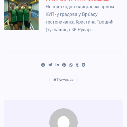
Не претходно одиграном првом
КУП-у градова у Врбасу,
трстеничанка Кристина Трошић
(куглашица КК Рудар -…
Трстеник