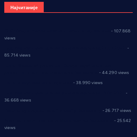
Најчитаније
СНС: Осуда говора мржње и насиља над женама
- 107.868
views
Планска искључења електричне енергије за 27.07.2022.
-
85.714 views
Горан Макрагић директор, Ђорђе Бајић спортски
директор новог прволигаша из Варварина
- 44.290 views
Цене на крушевачким пијацама
- 38.990 views
Планска искључења електричне енергије за 19.05.2021.
-
36.668 views
Реконструкција хотела “Плажа” у Варварину
- 26.717 views
Апел за помоћ породици Марковић из Варварина
- 25.542
views