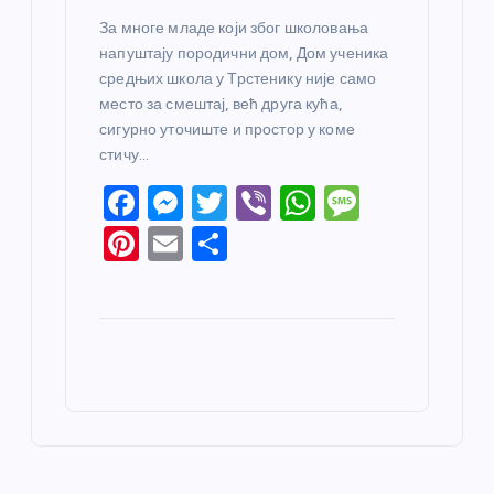
За многе младе који због школовања
напуштају породични дом, Дом ученика
средњих школа у Трстенику није само
место за смештај, већ друга кућа,
сигурно уточиште и простор у коме
стичу…
F
M
T
Vi
W
M
a
e
w
b
h
e
Pi
E
S
c
ss
itt
er
at
ss
nt
m
h
e
e
er
s
a
er
ail
ar
b
n
A
g
e
e
o
g
p
e
st
o
er
p
k