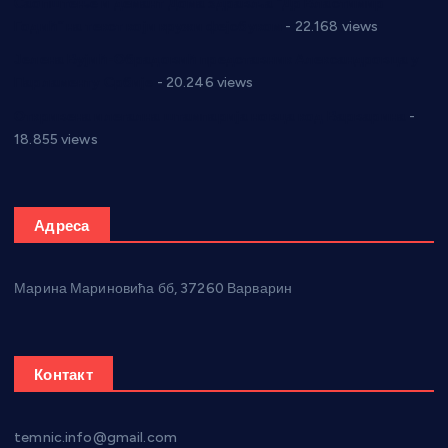
Саопштење и демант Дома здравља “Др Властимир
Годић” на текст који кружи фејсбуком
- 22.168 views
Јелена Вујић-Обрадовић представник Александровца у
Парламенту Србије
- 20.246 views
Откривена илегална штампарија новца код Варварина
-
18.855 views
Адреса
Марина Мариновића бб, 37260 Варварин
Контакт
temnic.info@gmail.com