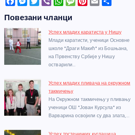
F
M
T
Vi
W
M
Pi
E
S
a
e
w
b
h
e
nt
m
h
Повезани чланци
c
ss
itt
er
at
ss
er
ail
ar
e
e
er
s
a
e
e
Успех младих каратиста у Нишу
b
n
A
g
st
Млади каратисти, ученици Основне
o
g
p
e
школе "Драги Макић" из Бошњана,
o
er
p
на Првенству Србије у Нишу
остварили…
k
Успех младих пливача на окружном
такмичењу
На Окружном такмичењу у пливању
ученици ОШ "Јован Курсула" из
Варварина освојили су два злата,…
Успех трстеничких куглашица