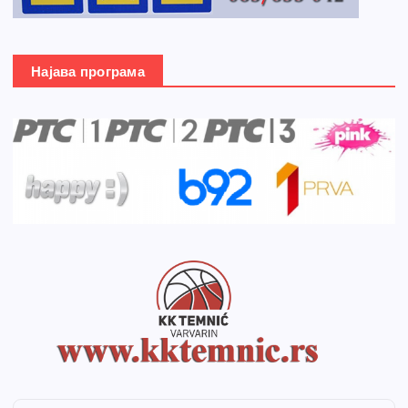
Најава програма