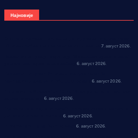
Најновије
Општина Ћићевац наставља да подржава предузетнике:
10 нових субвенција за самозапошљавање
7. август 2026.
Вражогрнци чувају традицију: “Михољски сусрети села”
уз спортска надметања и забаву
6. август 2026.
Варварин подржао 25 нових предузетника: За
самозапошљавање по 380.000 динара
6. август 2026.
“Трстеник на Морави” од 10. до 16. августа: Богат програм
за све генерације
6. август 2026.
“Да се ради и гради по твом”: Трстеник улаже 4 милиона
динара у пројекте грађана
6. август 2026.
In memoriam: Тања Вилотијевић
6. август 2026.
Даница Петровић оживљава лик и дело Десанке