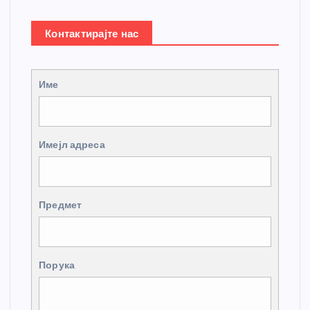
Контактирајте нас
Име
Имејл адреса
Предмет
Порука