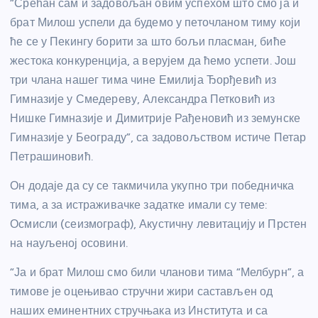
“Срећан сам и задовољан овим успехом што смо ја и
брат Милош успели да будемо у петочланом тиму који
ће се у Пекингу борити за што бољи пласман, биће
жестока конкуренција, а верујем да ћемо успети. Још
три члана нашег тима чине Емилија Ђорђевић из
Гимназије у Смедереву, Александра Петковић из
Нишке Гимназије и Димитрије Рађеновић из земунске
Гимназије у Београду”, са задовољством истиче Петар
Петрашиновић.
Он додаје да су се такмичила укупно три победничка
тима, а за истраживачке задатке имали су теме:
Осмисли (сеизмограф), Акустичну левитацију и Прстен
на науљеној осовини.
“Ја и брат Милош смо били чланови тима “Мелбурн”, а
тимове је оцењивао стручни жири састављен од
наших еминентних стручњака из Института и са