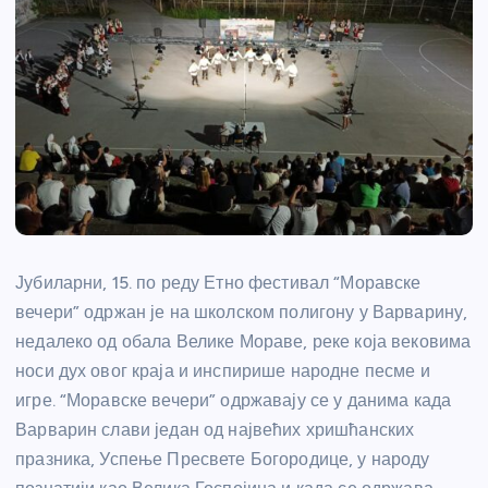
Јубиларни, 15. по реду Етно фестивал “Моравске
вечери” одржан је на школском полигону у Варварину,
недалеко од обала Велике Мораве, реке која вековима
носи дух овог краја и инспирише народне песме и
игре. “Моравске вечери” одржавају се у данима када
Варварин слави један од највећих хришћанских
празника, Успење Пресвете Богородице, у народу