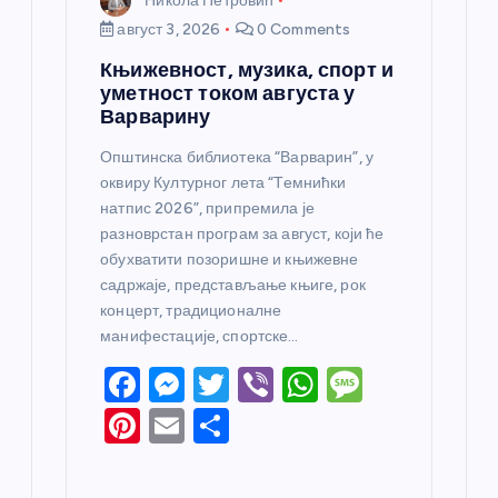
Никола Петровић
август 3, 2026
0 Comments
Књижевност, музика, спорт и
уметност током августа у
Варварину
Општинска библиотека “Варварин”, у
оквиру Културног лета “Темнићки
натпис 2026”, припремила је
разноврстан програм за август, који ће
обухватити позоришне и књижевне
садржаје, представљање књиге, рок
концерт, традиционалне
манифестације, спортске…
F
M
T
Vi
W
M
a
e
w
b
h
e
Pi
E
S
c
ss
itt
er
at
ss
nt
m
h
e
e
er
s
a
er
ail
ar