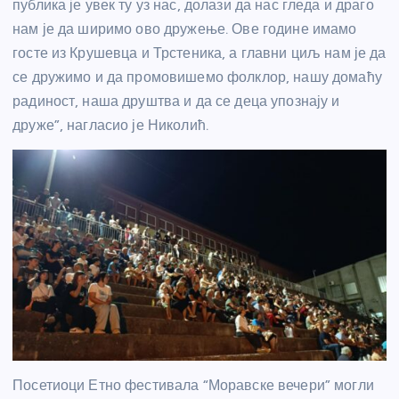
публика је увек ту уз нас, долази да нас гледа и драго
нам је да ширимо ово дружење. Ове године имамо
госте из Крушевца и Трстеника, а главни циљ нам је да
се дружимо и да промовишемо фолклор, нашу домаћу
радиност, наша друштва и да се деца упознају и
друже”, нагласио је Николић.
Посетиоци Етно фестивала “Моравске вечери” могли