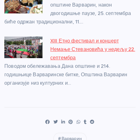
општине Варварин, након
двогодишње паузе, 25. септембра
биће одржан традиционални, 11.…
XIII Етно фестивал и концерт
Немање Стевановића у недељу 22.
септембра
Поводом обележавања Дана општине и 214.
годишњице Варваринске битке, Општина Варварин
организује низ културних и…
Варварин