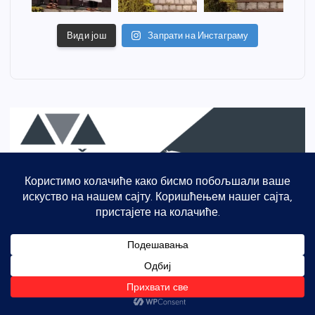
Види још
Запрати на Инстаграму