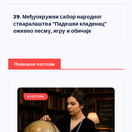
е
39. Међуокружни сабор народног
т
стваралаштва “Падешки кладенац”
оживео песму, игру и обичаје
а
њ
е
Повезани постови
ч
л
КУЛТУРА
а
н