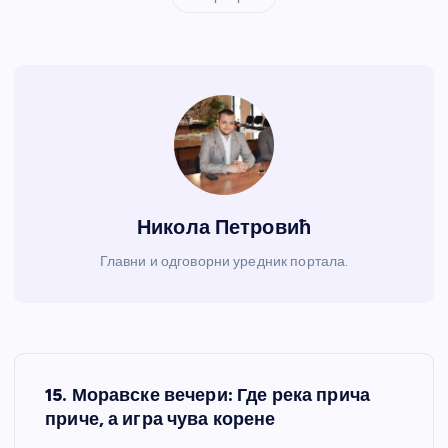
Никола Петровић
Главни и одговорни уредник портала.
К
15. Моравске вечери: Где река прича
р
приче, а игра чува корене