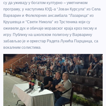
су да уживају у богатом културно – уметничком
програму, у наступима КУД-а “Јован Курсула” из Села
Варварин и Фолклорних ансамбала “Лазарица” из
Крушевца и “Свети Никола” из Трстеника који су
оживели дух и обичаје моравског краја кроз песму и
игру. Публику на школском полигону у Варварину
забављао је и оркестар Радета Лукића Парцанца, са
вокалним солистима.