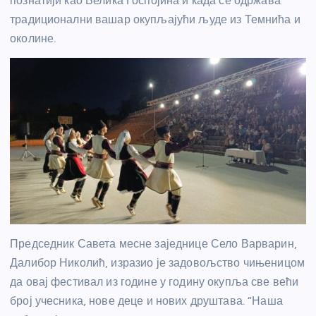
познатији као Велика Госпојина и када се одржава
традиционални вашар окупљајући људе из Темнића и
околине.
Председник Савета месне заједнице Село Варварин,
Далибор Николић, изразио је задовољство чињеницом
да овај фестивал из године у годину окупља све већи
број учесника, нове деце и нових друштава. “Наша