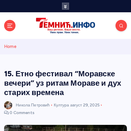
S
k
i
p
t
o
Темнићки
c
Home
o
n
информативн
t
e
15. Етно фестивал “Моравске
и портал
n
вечери” уз ритам Мораве и дух
t
старих времена
Никола Петровић
Култура
август 29, 2025
0 Comments