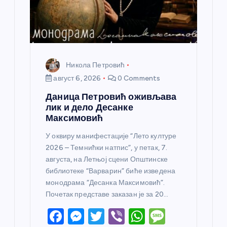
к
а
Никола Петровић
август 6, 2026
0 Comments
Даница Петровић оживљава
лик и дело Десанке
Максимовић
У оквиру манифестације “Лето културе
2026 – Темнићки натпис”, у петак, 7.
августа, на Летњој сцени Општинске
библиотеке “Варварин” биће изведена
монодрама “Десанка Максимовић”.
Почетак представе заказан је за 20…
F
M
T
Vi
W
M