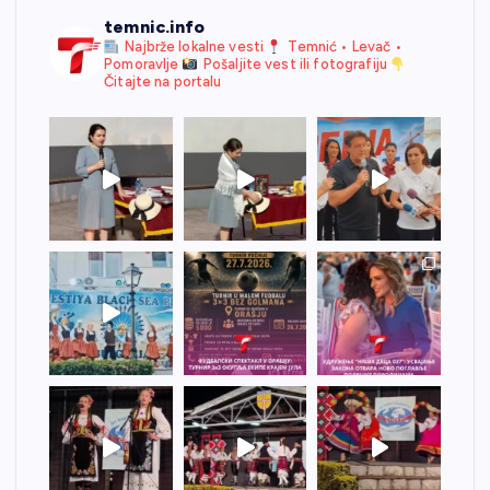
temnic.info
Najbrže lokalne vesti
Temnić • Levač •
Pomoravlje
Pošaljite vest ili fotografiju
Čitajte na portalu