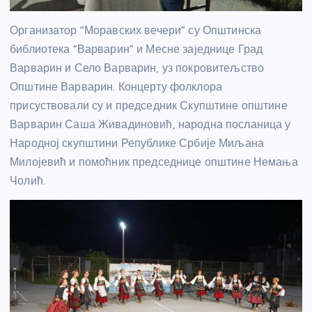
Организатор “Моравских вечери” су Општинска
библиотека “Варварин” и Месне заједнице Град
Варварин и Село Варварин, уз покровитељство
Општине Варварин. Концерту фолклора
присуствовали су и председник Скупштине општине
Варварин Саша Живадиновић, народна посланица у
Народној скупштини Републике Србије Миљана
Милојевић и помоћник председнице општине Немања
Чолић.