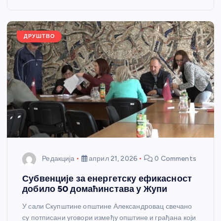
o
g
p
e
o
er
p
k
ДРУШТВО
Редакција
април 21, 2026
0 Comments
Субвенције за енергетску ефикасност
добило 50 домаћинстава у Жупи
У сали Скупштине општине Александровац свечано
су потписани уговори између општине и грађана који