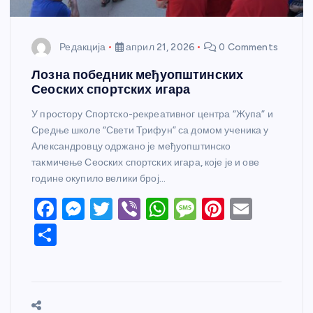
Редакција
април 21, 2026
0 Comments
Лозна победник међуопштинских
Сеоских спортских игара
У простору Спортско-рекреативног центра “Жупа” и
Средње школе “Свети Трифун” са домом ученика у
Александровцу одржано је међуопштинско
такмичење Сеоских спортских игара, које је и ове
године окупило велики број…
F
M
T
Vi
W
M
Pi
E
a
e
w
b
h
e
nt
m
S
c
ss
itt
er
at
ss
er
ail
h
e
e
er
s
a
e
ar
b
n
A
g
st
e