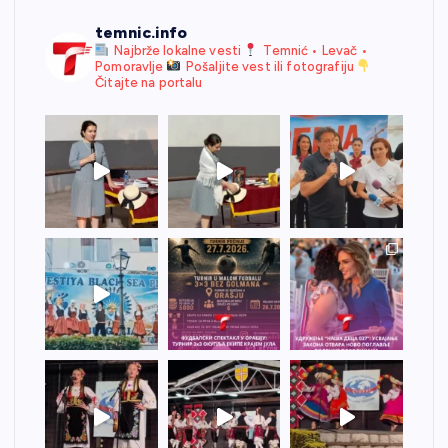
temnic.info
Najbrže lokalne vesti
Temnić • Levač •
Pomoravlje
Pošaljite vest ili fotografiju
Čitajte na portalu