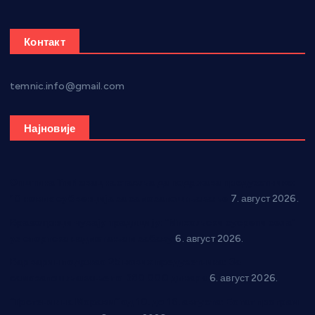
Контакт
temnic.info@gmail.com
Најновије
Општина Ћићевац наставља да подржава предузетнике:
10 нових субвенција за самозапошљавање
7. август 2026.
Вражогрнци чувају традицију: “Михољски сусрети села”
уз спортска надметања и забаву
6. август 2026.
Варварин подржао 25 нових предузетника: За
самозапошљавање по 380.000 динара
6. август 2026.
“Трстеник на Морави” од 10. до 16. августа: Богат програм