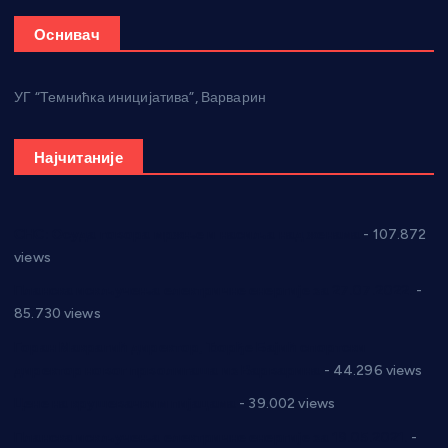
Оснивач
УГ “Темнићка иницијатива”, Варварин
Најчитаније
СНС: Осуда говора мржње и насиља над женама
- 107.872
views
Планска искључења електричне енергије за 27.07.2022.
-
85.730 views
Горан Макрагић директор, Ђорђе Бајић спортски
директор новог прволигаша из Варварина
- 44.296 views
Цене на крушевачким пијацама
- 39.002 views
Планска искључења електричне енергије за 19.05.2021.
-