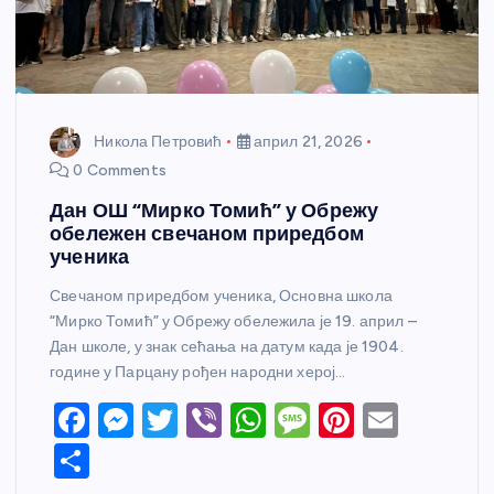
Никола Петровић
април 21, 2026
0 Comments
Дан ОШ “Мирко Томић” у Обрежу
обележен свечаном приредбом
ученика
Свечаном приредбом ученика, Основна школа
“Мирко Томић” у Обрежу обележила је 19. април –
Дан школе, у знак сећања на датум када је 1904.
године у Парцану рођен народни херој…
F
M
T
Vi
W
M
Pi
E
a
e
w
b
h
e
nt
m
S
c
ss
itt
er
at
ss
er
ail