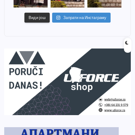
Види још
Запрати на Инстаграму