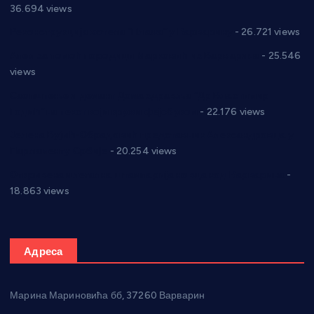
36.694 views
Реконструкција хотела “Плажа” у Варварину
- 26.721 views
Апел за помоћ породици Марковић из Варварина
- 25.546
views
Саопштење и демант Дома здравља “Др Властимир
Годић” на текст који кружи фејсбуком
- 22.176 views
Јелена Вујић-Обрадовић представник Александровца у
Парламенту Србије
- 20.254 views
Откривена илегална штампарија новца код Варварина
-
18.863 views
Адреса
Марина Мариновића бб, 37260 Варварин