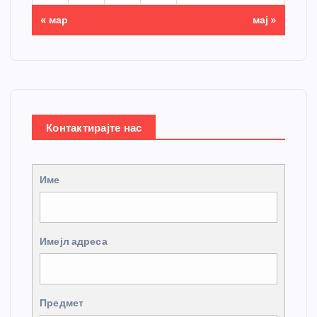
« мар
мај »
Контактирајте нас
Име
Имејл адреса
Предмет