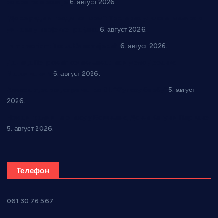
за све генерације
6. август 2026.
“Да се ради и гради по твом”: Трстеник улаже 4 милиона
динара у пројекте грађана
6. август 2026.
In memoriam: Тања Вилотијевић
6. август 2026.
Даница Петровић оживљава лик и дело Десанке
Максимовић
6. август 2026.
Александровац спреман за 61. “Жупску бербу”
5. август
2026.
Нова игралишта стижу у Бошњане, Доњи Катун и Парцане
5. август 2026.
Телефон
061 30 76 567