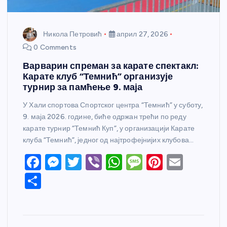
Никола Петровић
април 27, 2026
0 Comments
Варварин спреман за карате спектакл:
Карате клуб “Темнић” организује
турнир за памћење 9. маја
У Хали спортова Спортског центра “Темнић” у суботу,
9. маја 2026. године, биће одржан трећи по реду
карате турнир “Темнић Куп”, у организацији Карате
клуба “Темнић”, једног од најтрофејнијих клубова…
F
M
T
Vi
W
M
Pi
E
a
e
w
b
h
e
nt
m
S
c
ss
itt
er
at
ss
er
ail
h
e
e
er
s
a
e
ar