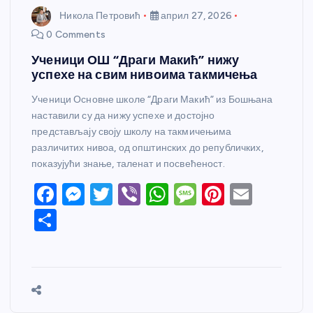
Никола Петровић
април 27, 2026
0 Comments
Ученици ОШ “Драги Макић” нижу
успехе на свим нивоима такмичења
Ученици Основне школе “Драги Макић” из Бошњана
наставили су да нижу успехе и достојно
представљају своју школу на такмичењима
различитих нивоа, од општинских до републичких,
показујући знање, таленат и посвећеност.
F
M
T
Vi
W
M
Pi
E
a
e
w
b
h
e
nt
m
S
c
ss
itt
er
at
ss
er
ail
h
e
e
er
s
a
e
ar
b
n
A
g
st
e
o
g
p
e