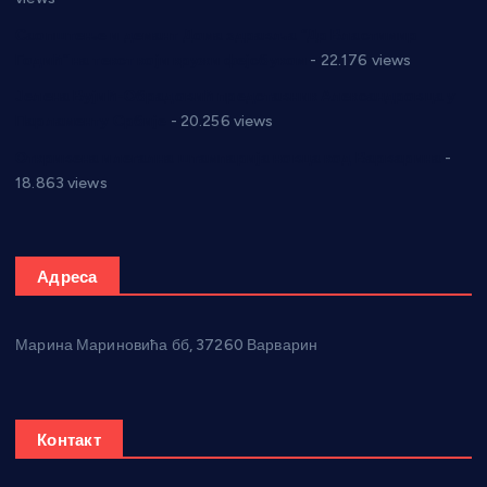
Саопштење и демант Дома здравља “Др Властимир
Годић” на текст који кружи фејсбуком
- 22.176 views
Јелена Вујић-Обрадовић представник Александровца у
Парламенту Србије
- 20.256 views
Откривена илегална штампарија новца код Варварина
-
18.863 views
Адреса
Марина Мариновића бб, 37260 Варварин
Контакт