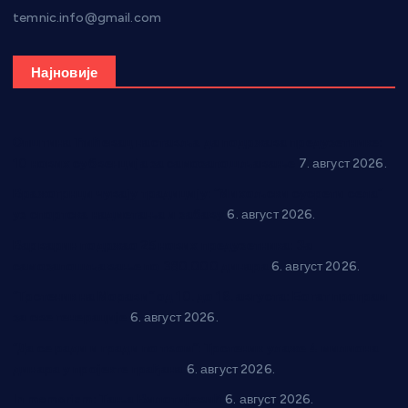
temnic.info@gmail.com
Најновије
Општина Ћићевац наставља да подржава предузетнике:
10 нових субвенција за самозапошљавање
7. август 2026.
Вражогрнци чувају традицију: “Михољски сусрети села”
уз спортска надметања и забаву
6. август 2026.
Варварин подржао 25 нових предузетника: За
самозапошљавање по 380.000 динара
6. август 2026.
“Трстеник на Морави” од 10. до 16. августа: Богат програм
за све генерације
6. август 2026.
“Да се ради и гради по твом”: Трстеник улаже 4 милиона
динара у пројекте грађана
6. август 2026.
In memoriam: Тања Вилотијевић
6. август 2026.