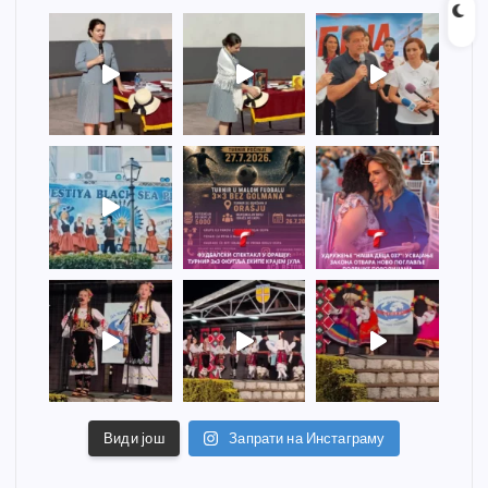
Види још
Запрати на Инстаграму