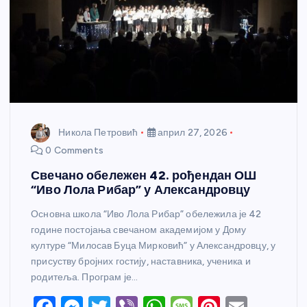
Никола Петровић
април 27, 2026
0 Comments
Свечано обележен 42. рођендан ОШ
“Иво Лола Рибар” у Александровцу
Основна школа “Иво Лола Рибар” обележила је 42
године постојања свечаном академијом у Дому
културе “Милосав Буца Мирковић” у Александровцу, у
присуству бројних гостију, наставника, ученика и
родитеља. Програм је…