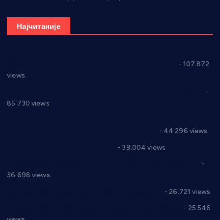
Најчитаније
СНС: Осуда говора мржње и насиља над женама
- 107.872
views
Планска искључења електричне енергије за 27.07.2022.
-
85.730 views
Горан Макрагић директор, Ђорђе Бајић спортски
директор новог прволигаша из Варварина
- 44.296 views
Цене на крушевачким пијацама
- 39.004 views
Планска искључења електричне енергије за 19.05.2021.
-
36.698 views
Реконструкција хотела “Плажа” у Варварину
- 26.721 views
Апел за помоћ породици Марковић из Варварина
- 25.546
views