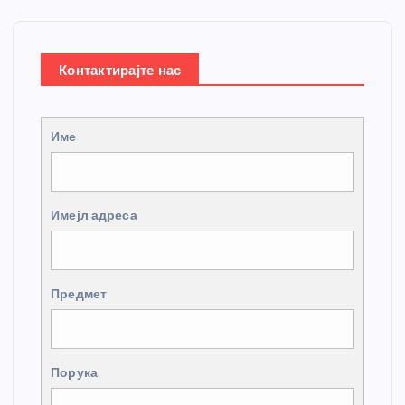
Контактирајте нас
Име
Имејл адреса
Предмет
Порука