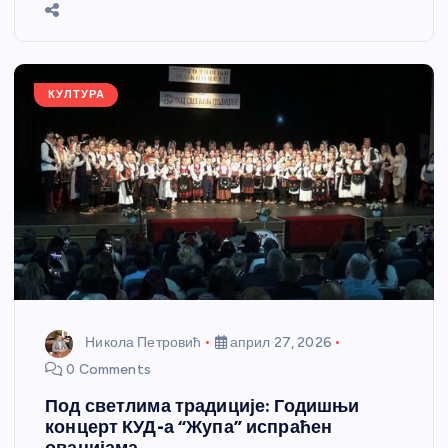
b
n
A
g
st
e
o
g
p
e
o
er
p
k
КУЛТУРА
Никола Петровић
април 27, 2026
0 Comments
Под светлима традиције: Годишњи
концерт КУД-а “Жупа” испраћен
овацијама