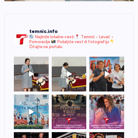
temnic.info
Najbrže lokalne vesti
Temnić • Levač •
Pomoravlje
Pošaljite vest ili fotografiju
Čitajte na portalu