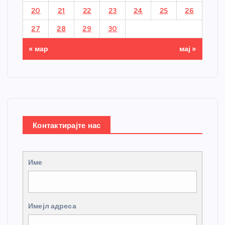
20
21
22
23
24
25
26
27
28
29
30
« мар
мај »
Контактирајте нас
Име
Имејл адреса