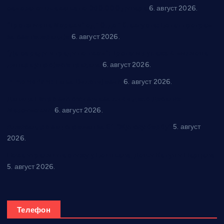
самозапошљавање по 380.000 динара
6. август 2026.
“Трстеник на Морави” од 10. до 16. августа: Богат програм
за све генерације
6. август 2026.
“Да се ради и гради по твом”: Трстеник улаже 4 милиона
динара у пројекте грађана
6. август 2026.
In memoriam: Тања Вилотијевић
6. август 2026.
Даница Петровић оживљава лик и дело Десанке
Максимовић
6. август 2026.
Александровац спреман за 61. “Жупску бербу”
5. август
2026.
Нова игралишта стижу у Бошњане, Доњи Катун и Парцане
5. август 2026.
Телефон