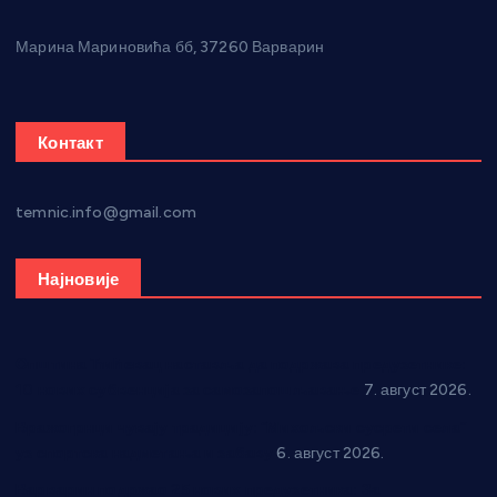
Марина Мариновића бб, 37260 Варварин
Контакт
temnic.info@gmail.com
Најновије
Општина Ћићевац наставља да подржава предузетнике:
10 нових субвенција за самозапошљавање
7. август 2026.
Вражогрнци чувају традицију: “Михољски сусрети села”
уз спортска надметања и забаву
6. август 2026.
Варварин подржао 25 нових предузетника: За