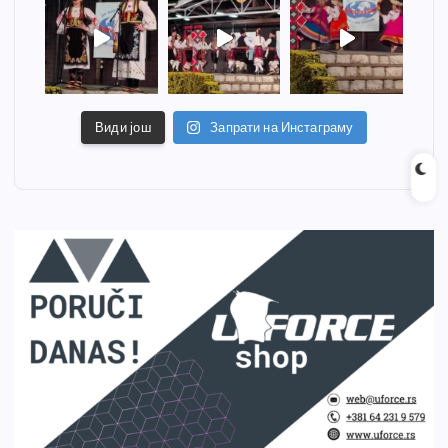
Види још
Запрати на Инстаграму