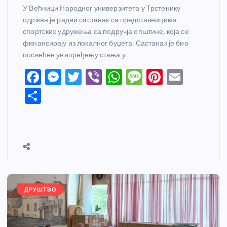
У Већници Народног универзитета у Трстенику
одржан је радни састанак са представницима
спортских удружења са подручја општине, која се
финансирају из локалног буџета. Састанак је био
посвећен унапређењу стања у…
F
M
T
Vi
W
M
Pi
E
a
e
w
b
h
e
nt
m
S
c
ss
itt
er
at
ss
er
ail
h
e
e
er
s
a
e
ar
b
n
A
g
st
e
o
g
p
e
o
er
p
k
ДРУШТВО