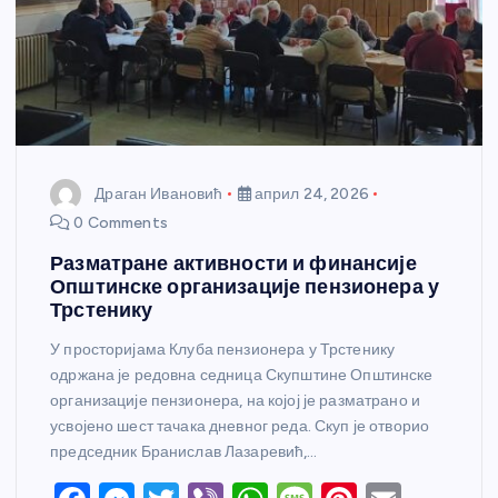
Драган Ивановић
април 24, 2026
0 Comments
Разматране активности и финансије
Општинске организације пензионера у
Трстенику
У просторијама Клуба пензионера у Трстенику
одржана је редовна седница Скупштине Општинске
организације пензионера, на којој је разматрано и
усвојено шест тачака дневног реда. Скуп је отворио
председник Бранислав Лазаревић,…