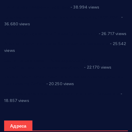
Цене на крушевачким пијацама
- 38.994 views
Планска искључења електричне енергије за 19.05.2021.
-
36.680 views
Реконструкција хотела “Плажа” у Варварину
- 26.717 views
Апел за помоћ породици Марковић из Варварина
- 25.542
views
Саопштење и демант Дома здравља “Др Властимир
Годић” на текст који кружи фејсбуком
- 22.170 views
Јелена Вујић-Обрадовић представник Александровца у
Парламенту Србије
- 20.250 views
Откривена илегална штампарија новца код Варварина
-
18.857 views
Адреса