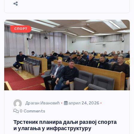
b
n
A
g
st
e
o
g
p
e
o
er
p
k
СПОРТ
Драган Ивановић
април 24, 2026
0 Comments
Трстеник планира даљи развој спорта
и улагања у инфраструктуру