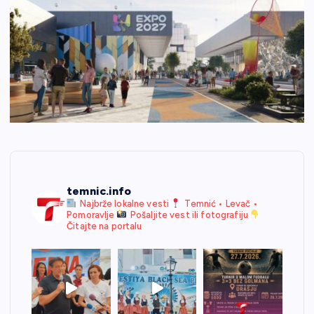
temnic.info
Najbrže lokalne vesti
Temnić • Levač •
Pomoravlje
Pošaljite vest ili fotografiju
Čitajte na portalu