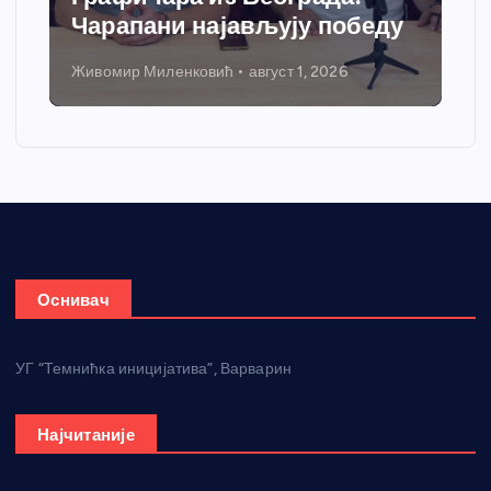
Чарапани најављују победу
Живомир Миленковић
август 1, 2026
Оснивач
УГ “Темнићка иницијатива”, Варварин
Најчитаније