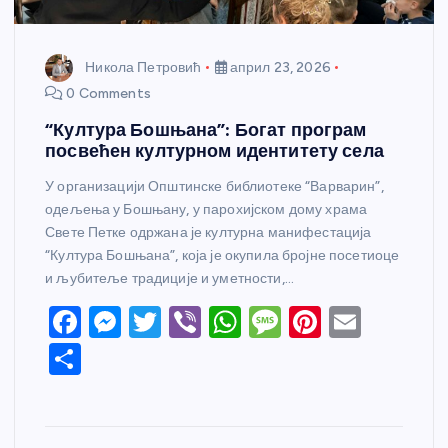
Никола Петровић
април 23, 2026
0 Comments
“Култура Бошњана”: Богат програм
посвећен културном идентитету села
У организацији Општинске библиотеке “Варварин”,
одељења у Бошњану, у парохијском дому храма
Свете Петке одржана је културна манифестација
“Култура Бошњана”, која је окупила бројне посетиоце
и љубитеље традиције и уметности,…
F
M
T
Vi
W
M
Pi
E
a
e
w
b
h
e
nt
m
S
c
ss
itt
er
at
ss
er
ail
h
e
e
er
s
a
e
ar