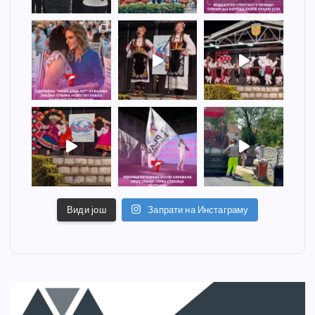
Види још
Запрати на Инстаграму