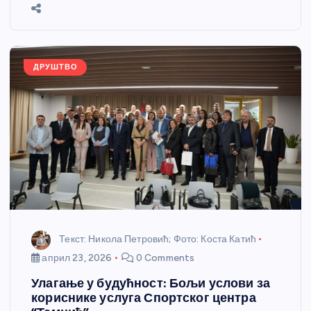
b
n
A
g
st
e
o
g
p
e
o
er
p
k
ДРУШТВО
Текст: Никола Петровић; Фото: Коста Катић
април 23, 2026
0 Comments
Улагање у будућност: Бољи услови за
кориснике услуга Спортског центра