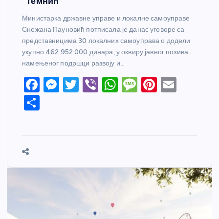
“Темнић”
Министарка државне управе и локалне самоуправе
Снежана Пауновић потписала је данас уговоре са
представницима 30 локалних самоуправа о додели
укупно 462.952.000 динара, у оквиру јавног позива
намењеног подршци развоју и…
F
M
T
Vi
W
M
Pi
E
a
e
w
b
h
e
nt
m
S
c
ss
itt
er
at
ss
er
ail
h
e
e
er
s
a
e
ar
b
n
A
g
st
e
o
g
p
e
o
er
p
k