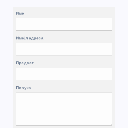
Име
Имејл адреса
Предмет
Порука