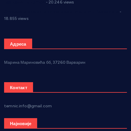
Парламенту Србије
- 20.246 views
Откривена илегална штампарија новца код Варварина
-
18.855 views
Адреса
Марина Мариновића бб, 37260 Варварин
Контакт
temnic.info@gmail.com
Најновије