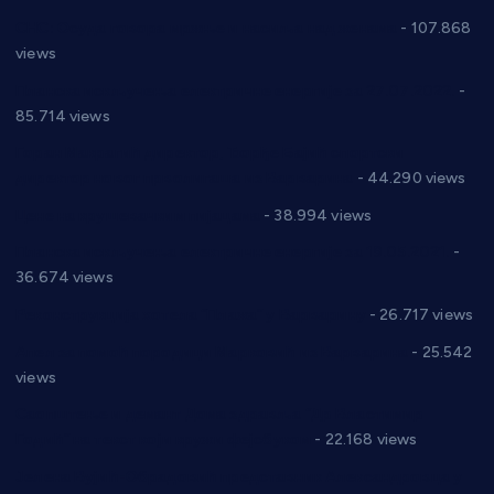
СНС: Осуда говора мржње и насиља над женама
- 107.868
views
Планска искључења електричне енергије за 27.07.2022.
-
85.714 views
Горан Макрагић директор, Ђорђе Бајић спортски
директор новог прволигаша из Варварина
- 44.290 views
Цене на крушевачким пијацама
- 38.994 views
Планска искључења електричне енергије за 19.05.2021.
-
36.674 views
Реконструкција хотела “Плажа” у Варварину
- 26.717 views
Апел за помоћ породици Марковић из Варварина
- 25.542
views
Саопштење и демант Дома здравља “Др Властимир
Годић” на текст који кружи фејсбуком
- 22.168 views
Јелена Вујић-Обрадовић представник Александровца у