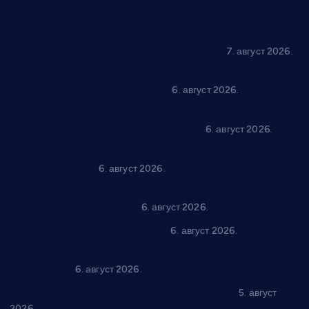
Општина Ћићевац наставља да подржава предузетнике:
10 нових субвенција за самозапошљавање
7. август 2026.
Вражогрнци чувају традицију: “Михољски сусрети села”
уз спортска надметања и забаву
6. август 2026.
Варварин подржао 25 нових предузетника: За
самозапошљавање по 380.000 динара
6. август 2026.
“Трстеник на Морави” од 10. до 16. августа: Богат програм
за све генерације
6. август 2026.
“Да се ради и гради по твом”: Трстеник улаже 4 милиона
динара у пројекте грађана
6. август 2026.
In memoriam: Тања Вилотијевић
6. август 2026.
Даница Петровић оживљава лик и дело Десанке
Максимовић
6. август 2026.
Александровац спреман за 61. “Жупску бербу”
5. август
2026.