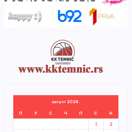
август 2026.
П
У
С
Ч
П
С
Н
1
2