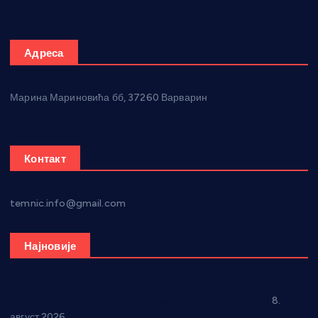
Адреса
Марина Мариновића бб, 37260 Варварин
Контакт
temnic.info@gmail.com
Најновије
“Долина Бачине” кренула у уређење кутка за младе
8.
август 2026.