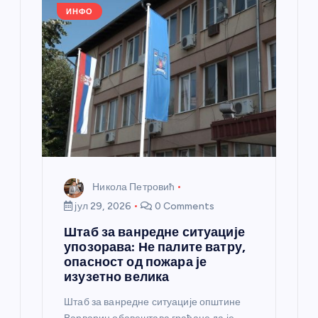
л
ИНФО
а
н
к
а
Никола Петровић
јул 29, 2026
0 Comments
Штаб за ванредне ситуације
упозорава: Не палите ватру,
опасност од пожара је
изузетно велика
Штаб за ванредне ситуације општине