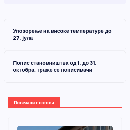
К
Упозорење на високе температуре до
р
27. јула
е
Попис становништва од 1. до 31.
т
октобра, траже се пописивачи
а
њ
Повезани постови
е
ч