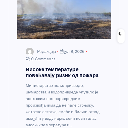
Редакција
јул 9, 2026
0 Comments
Високе температуре
повећавају ризик од пожара
Министарство пољопривреде,
шумарства и водопривреде упутило је
апел свим пољопривредним
произвођачима да не пале стрњику,
жетвене остатке, смеће и биљни отпад,
имајући у виду најављени нови талас
високих температура и…