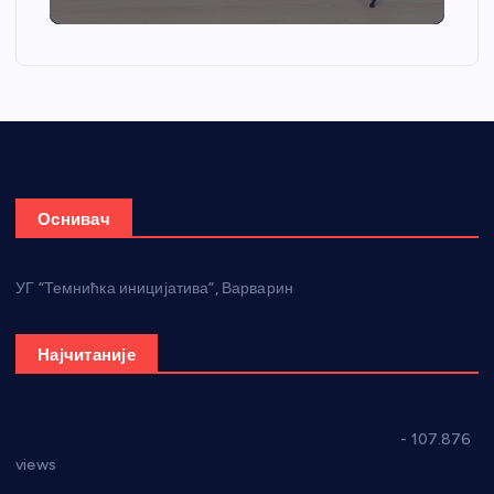
Оснивач
УГ “Темнићка иницијатива”, Варварин
Најчитаније
СНС: Осуда говора мржње и насиља над женама
- 107.876
views