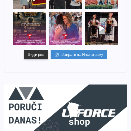
Види још
Запрати на Инстаграму