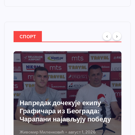
СПОРТ
Напредак дочекује екипу
Графичара из Београда:
Чарапани најављују победу
Живомир Миленковић
август 1, 2026