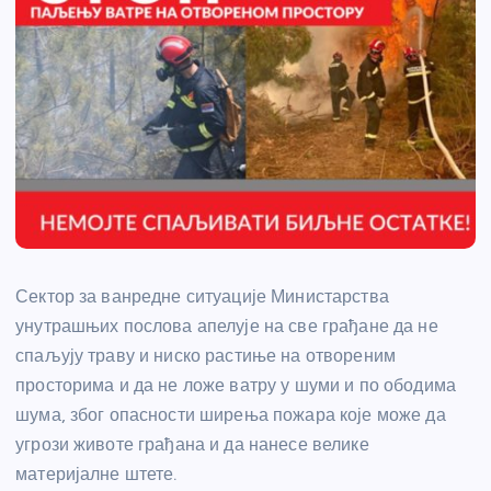
Сектор за ванредне ситуације Министарства
унутрашњих послова апелује на све грађане да не
спаљују траву и ниско растиње на отвореним
просторима и да не ложе ватру у шуми и по ободима
шума, због опасности ширења пожара које може да
угрози животе грађана и да нанесе велике
материјалне штете.