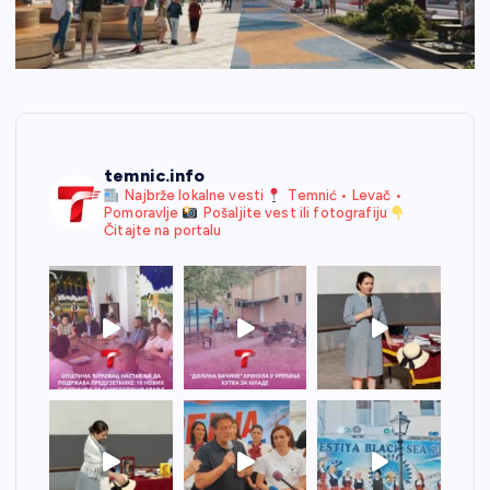
temnic.info
Najbrže lokalne vesti
Temnić • Levač •
Pomoravlje
Pošaljite vest ili fotografiju
Čitajte na portalu