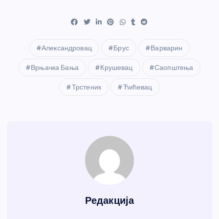
Александровац
Брус
Варварин
Врњачка Бања
Крушевац
Саопштења
Трстеник
Ћићевац
Редакција