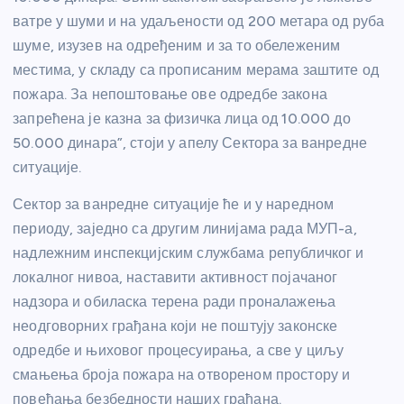
ватре у шуми и на удаљености од 200 метара од руба
шуме, изузев на одређеним и за то обележеним
местима, у складу са прописаним мерама заштите од
пожара. За непоштовање ове одредбе закона
запрећена је казна за физичка лица од 10.000 до
50.000 динара”, стоји у апелу Сектора за ванредне
ситуације.
Сектор за ванредне ситуације ће и у наредном
периоду, заједно са другим линијама рада МУП-а,
надлежним инспекцијским службама републичког и
локалног нивоа, наставити активност појачаног
надзора и обиласка терена ради проналажења
неодговорних грађана који не поштују законске
одредбе и њиховог процесуирања, а све у циљу
смањења броја пожара на отвореном простору и
повећања безбедности наших грађана.