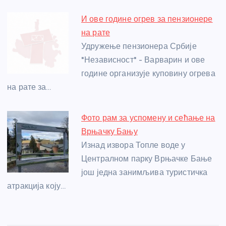
И ове године огрев за пензионере
на рате
Удружење пензионера Србије
"Независност" - Варварин и ове
године организује куповину огрева
на рате за…
Фото рам за успомену и сећање на
Врњачку Бању
Изнад извора Топле воде у
Централном парку Врњачке Бање
још једна занимљива туристичка
атракција коју…