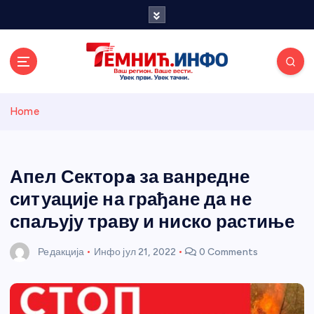
S
k
i
p
t
o
Темнићки
c
Home
o
n
информативн
t
e
Апел Секторa за ванредне
и портал
n
ситуације на грађане да не
t
спаљују траву и ниско растиње
Редакција
Инфо
јул 21, 2022
0 Comments