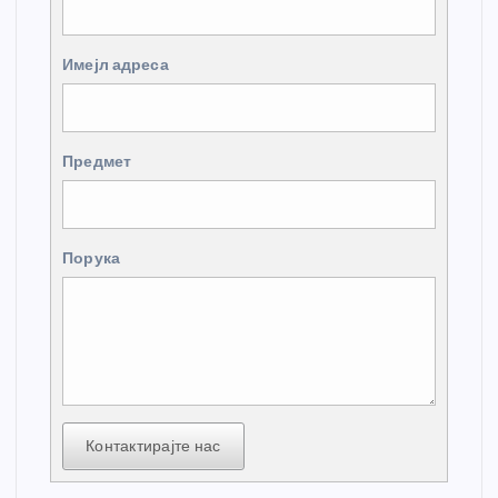
Имејл адреса
Предмет
Порука
Контактирајте нас