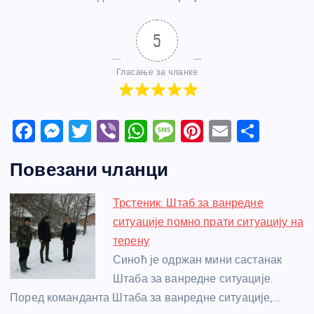
5
Гласање за чланке
F
M
T
Vi
W
M
Pi
E
S
a
e
w
b
h
e
nt
m
h
Повезани чланци
c
ss
itt
er
at
ss
er
ail
ar
e
e
er
s
a
e
e
Трстеник: Штаб за ванредне
b
n
A
g
st
ситуације помно прати ситуацију на
o
g
p
e
терену
o
er
p
Синоћ је одржан мини састанак
Штаба за ванредне ситуације.
k
Поред команданта Штаба за ванредне ситуације,…