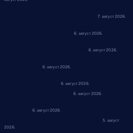
Општина Ћићевац наставља да подржава предузетнике:
10 нових субвенција за самозапошљавање
7. август 2026.
Вражогрнци чувају традицију: “Михољски сусрети села”
уз спортска надметања и забаву
6. август 2026.
Варварин подржао 25 нових предузетника: За
самозапошљавање по 380.000 динара
6. август 2026.
“Трстеник на Морави” од 10. до 16. августа: Богат програм
за све генерације
6. август 2026.
“Да се ради и гради по твом”: Трстеник улаже 4 милиона
динара у пројекте грађана
6. август 2026.
In memoriam: Тања Вилотијевић
6. август 2026.
Даница Петровић оживљава лик и дело Десанке
Максимовић
6. август 2026.
Александровац спреман за 61. “Жупску бербу”
5. август
2026.