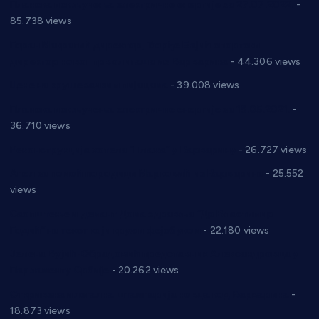
Планска искључења електричне енергије за 27.07.2022.
-
85.738 views
Горан Макрагић директор, Ђорђе Бајић спортски
директор новог прволигаша из Варварина
- 44.306 views
Цене на крушевачким пијацама
- 39.008 views
Планска искључења електричне енергије за 19.05.2021.
-
36.710 views
Реконструкција хотела “Плажа” у Варварину
- 26.727 views
Апел за помоћ породици Марковић из Варварина
- 25.552
views
Саопштење и демант Дома здравља “Др Властимир
Годић” на текст који кружи фејсбуком
- 22.180 views
Јелена Вујић-Обрадовић представник Александровца у
Парламенту Србије
- 20.262 views
Откривена илегална штампарија новца код Варварина
-
18.873 views