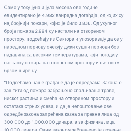
Само у току јуна и јула месеца ове године
евидентирано је 4.982 ванредна догађаја, од којих су
најбројнији пожари, којих је било 3.836. Од укупног
броја пожара 2.884 су настали на отвореном
простору, подсећају из Сектора и упозоравају да се у
наредном периоду очекују дужи сушни периоди без
падавина са високим температурама, који погодују
настанку пожара на отвореном простору и његовом
брзом ширењу.
“Подсећамо наше грађане да је одредбама Закона о
заштити од пожара забрањено спаљивање траве,
ниског растиња и смећа на отвореном простору и
остатака стрних усева, и да је непоштовање ове
одредбе закона запрећена казна за правна лица од
300.000 до 1.000.000 динара, а за физичка лица
10.000 динара. Овим законом забрањено је ложење