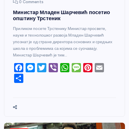
0 Comments
Министар Младен Шарчевић посетио
општину Трстеник
Приликом посете Трстенику Министар просвете,
науке и технолошког развоја Младен Шарчевић
упознат је од стране директора основних и средњих
школа о проблемима са којима се суочавају.
Министар Шарчевић је тим…
F
M
T
Vi
W
M
Pi
E
a
e
w
b
h
e
nt
m
S
c
ss
itt
er
at
ss
er
ail
h
e
e
er
s
a
e
ar
b
n
A
g
st
e
o
g
p
e
o
er
p