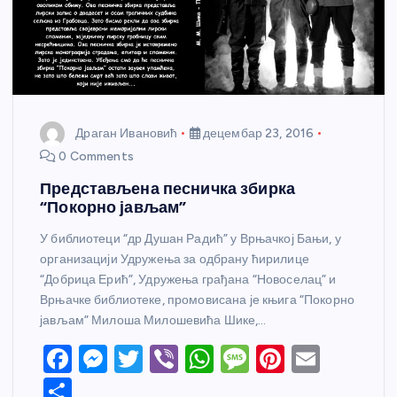
Драган Ивановић
децембар 23, 2016
0 Comments
Представљена песничка збирка
“Покорно јављам”
У библиотеци “др Душан Радић” у Врњачкој Бањи, у
организацији Удружења за одбрану ћирилице
“Добрица Ерић”, Удружења грађана “Новоселац” и
Врњачке библиотеке, промовисана је књига “Покорно
јављам” Милоша Милошевића Шике,…
F
M
T
Vi
W
M
Pi
E
a
e
w
b
h
e
nt
m
S