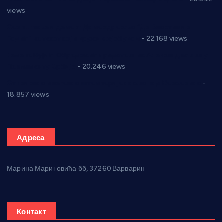
views
Саопштење и демант Дома здравља “Др Властимир
Годић” на текст који кружи фејсбуком
- 22.168 views
Јелена Вујић-Обрадовић представник Александровца у
Парламенту Србије
- 20.246 views
Откривена илегална штампарија новца код Варварина
-
18.857 views
Адреса
Марина Мариновића бб, 37260 Варварин
Контакт