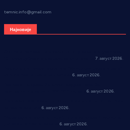
temnic.info@gmail.com
Најновије
Општина Ћићевац наставља да подржава предузетнике:
10 нових субвенција за самозапошљавање
7. август 2026.
Вражогрнци чувају традицију: “Михољски сусрети села”
уз спортска надметања и забаву
6. август 2026.
Варварин подржао 25 нових предузетника: За
самозапошљавање по 380.000 динара
6. август 2026.
“Трстеник на Морави” од 10. до 16. августа: Богат програм
за све генерације
6. август 2026.
“Да се ради и гради по твом”: Трстеник улаже 4 милиона
динара у пројекте грађана
6. август 2026.