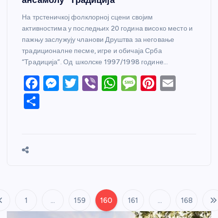
На трстеничкој фолклорној сцени својим
активностима у последњих 20 година високо место и
пажњу заслужују чланови Друштва за неговање
традиционалне песме, игре и обичаја Срба
“Традиција”. Од школске 1997/1998 године…
F
M
T
Vi
W
M
Pi
E
a
e
w
b
h
e
nt
m
S
c
ss
itt
er
at
ss
er
ail
h
e
e
er
s
a
e
ar
b
n
A
g
st
e
o
g
p
e
o
er
p
k
1
…
159
160
161
…
168
П