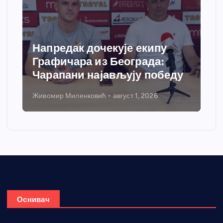
Спортски центар “Ћићевац”
добија савремени систем
грејања
Никола Петровић
јул 31, 2026
Оснивач