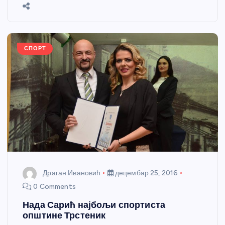
b
n
A
g
st
e
o
g
p
e
o
er
p
k
СПОРТ
Драган Ивановић
децембар 25, 2016
0 Comments
Нада Сарић најбољи спортиста
општине Трстеник