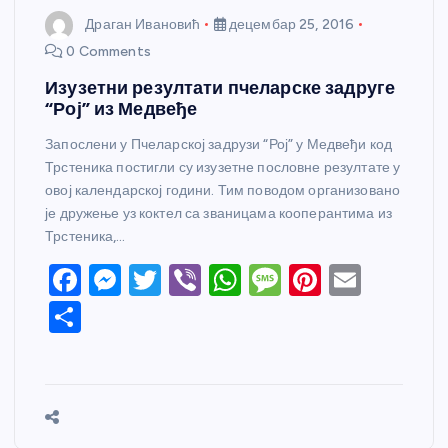
Драган Ивановић
децембар 25, 2016
0 Comments
Изузетни резултати пчеларске задруге
“Рој” из Медвеђе
Запослени у Пчеларској задрузи “Рој” у Медвеђи код
Трстеника постигли су изузетне пословне резултате у
овој календарској години. Тим поводом организовано
је дружење уз коктел са званицама кооперантима из
Трстеника,…
F
M
T
Vi
W
M
Pi
E
a
e
w
b
h
e
nt
m
S
c
ss
itt
er
at
ss
er
ail
h
e
e
er
s
a
e
ar
b
n
A
g
st
e
o
g
p
e