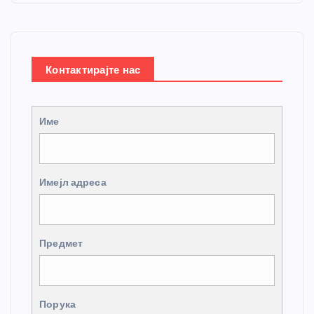
Контактирајте нас
Име
Имејл адреса
Предмет
Порука