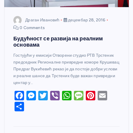
Драган Ивановић
децембар 28, 2016
0 Comments
Будућност се развија на реалним
основама
Гостујући у емисији Отворени студио РТВ Трстеник
председник Регионалне привредне коморе Крушевац
Предраг Вукићевић рекао је да постоје добри услови
и реалне шансе да Трстеник буде важан привредни
центар у…
F
M
T
Vi
W
M
Pi
E
a
e
w
b
h
e
nt
m
S
c
ss
itt
er
at
ss
er
ail
h
e
e
er
s
a
e
ar