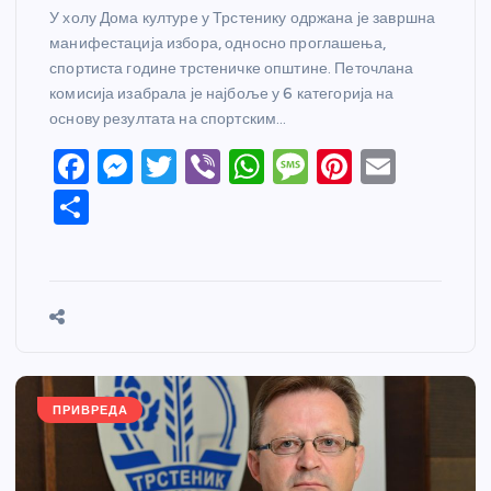
У холу Дома културе у Трстенику одржана је завршна
манифестација избора, односно проглашења,
спортиста године трстеничке општине. Петочлана
комисија изабрала је најбоље у 6 категорија на
основу резултата на спортским…
F
M
T
Vi
W
M
Pi
E
a
e
w
b
h
e
nt
m
S
c
ss
itt
er
at
ss
er
ail
h
e
e
er
s
a
e
ar
b
n
A
g
st
e
o
g
p
e
o
er
p
k
ПРИВРЕДА