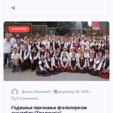
b
n
A
g
st
e
o
g
p
e
o
er
p
k
КУЛТУРА
Драган Ивановић
децембар 18, 2016
0 Comments
Годишње признање фолклорном
ансамблу “Традиција”