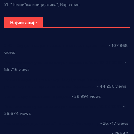
УГ “Темнићка иницијатива”, Варварин
Најчитаније
СНС: Осуда говора мржње и насиља над женама
- 107.868
views
Планска искључења електричне енергије за 27.07.2022.
-
85.716 views
Горан Макрагић директор, Ђорђе Бајић спортски
директор новог прволигаша из Варварина
- 44.290 views
Цене на крушевачким пијацама
- 38.994 views
Планска искључења електричне енергије за 19.05.2021.
-
36.674 views
Реконструкција хотела “Плажа” у Варварину
- 26.717 views
Апел за помоћ породици Марковић из Варварина
- 25.542