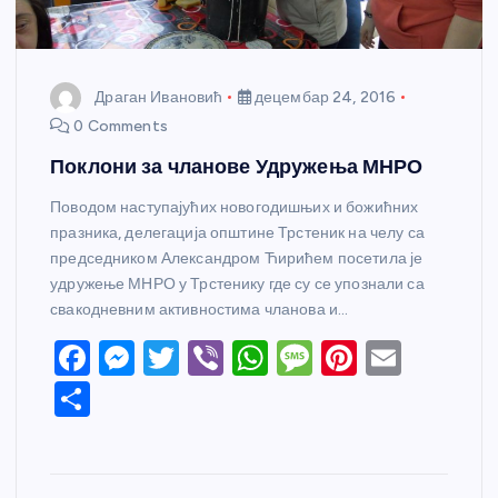
Драган Ивановић
децембар 24, 2016
0 Comments
Поклони за чланове Удружења МНРО
Поводом наступајућих новогодишњих и божићних
празника, делегација општине Трстеник на челу са
председником Александром Ћирићем посетила је
удружење МНРО у Трстенику где су се упознали са
свакодневним активностима чланова и…
F
M
T
Vi
W
M
Pi
E
a
e
w
b
h
e
nt
m
S
c
ss
itt
er
at
ss
er
ail
h
e
e
er
s
a
e
ar