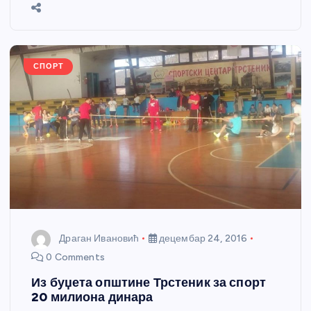
b
n
A
g
st
e
o
g
p
e
o
er
p
k
СПОРТ
Драган Ивановић
децембар 24, 2016
0 Comments
Из буџета општине Трстеник за спорт
20 милиона динара