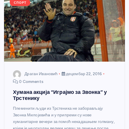
k
СПОРТ
Драган Ивановић
децембар 22, 2016
0 Comments
Хумана акција “Играјмо за Звонка” у
Трстенику
Племенити људи из Трстеника не заборављају
Звонка Милоjевићa и у припреми су нове
хуманитарне вечери за помоћ некадашњем голману,
којем је неопходан велики новац за лечење после