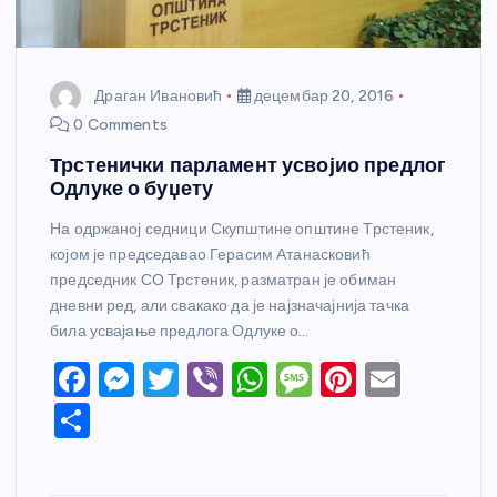
Драган Ивановић
децембар 20, 2016
0 Comments
Трстенички парламент усвојио предлог
Одлуке о буџету
На одржаној седници Скупштине општине Трстеник,
којом је председавао Герасим Атанасковић
председник СО Трстеник, разматран је обиман
дневни ред, али свакако да је најзначајнија тачка
била усвајање предлога Одлуке о…
F
M
T
Vi
W
M
Pi
E
a
e
w
b
h
e
nt
m
S
c
ss
itt
er
at
ss
er
ail
h
e
e
er
s
a
e
ar