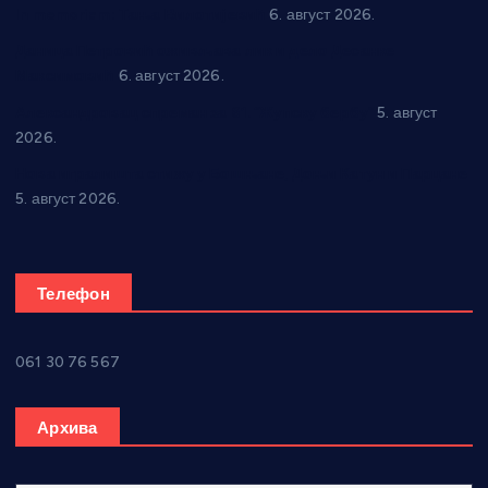
In memoriam: Тања Вилотијевић
6. август 2026.
Даница Петровић оживљава лик и дело Десанке
Максимовић
6. август 2026.
Александровац спреман за 61. “Жупску бербу”
5. август
2026.
Нова игралишта стижу у Бошњане, Доњи Катун и Парцане
5. август 2026.
Телефон
061 30 76 567
Архива