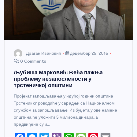
Драган Ивановић
децембар 25, 2016
0 Comments
Љубиша Марковић: Већа пажња
проблему незапослености у
трстеничкој општини
Пројекат запошљавања у идућој години општина
Трстеник спроводиће у сарадњи са Националном
службом за запошљавање. Из буџета у ове намене
општина ће уложити 5 милиона динара, а
предвиђене су и…