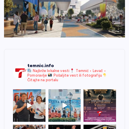
temnic.info
Najbrže lokalne vesti
Temnić • Levač •
Pomoravlje
Pošaljite vest ili fotografiju
Čitajte na portalu