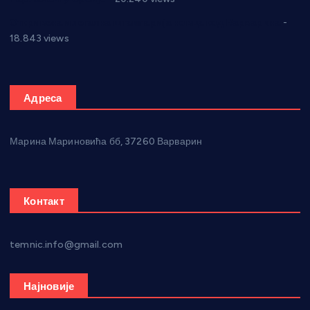
Откривена илегална штампарија новца код Варварина
-
18.843 views
Адреса
Марина Мариновића бб, 37260 Варварин
Контакт
temnic.info@gmail.com
Најновије