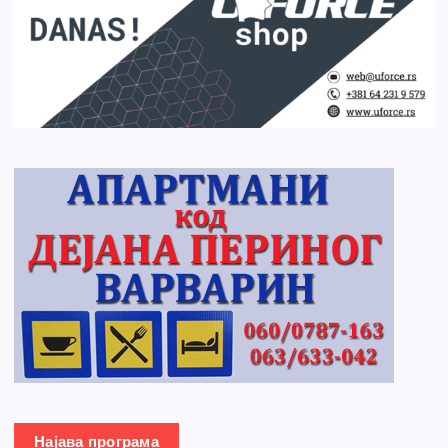
Најава програма