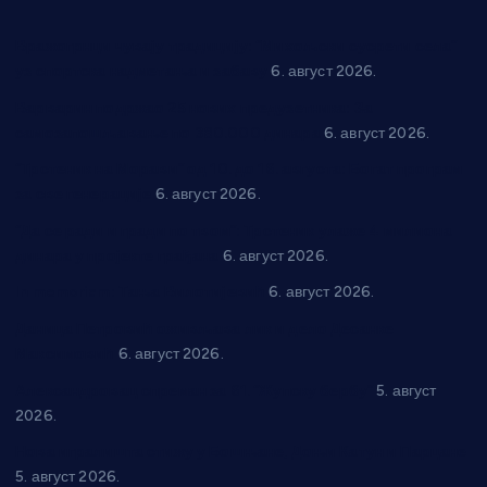
Вражогрнци чувају традицију: “Михољски сусрети села”
уз спортска надметања и забаву
6. август 2026.
Варварин подржао 25 нових предузетника: За
самозапошљавање по 380.000 динара
6. август 2026.
“Трстеник на Морави” од 10. до 16. августа: Богат програм
за све генерације
6. август 2026.
“Да се ради и гради по твом”: Трстеник улаже 4 милиона
динара у пројекте грађана
6. август 2026.
In memoriam: Тања Вилотијевић
6. август 2026.
Даница Петровић оживљава лик и дело Десанке
Максимовић
6. август 2026.
Александровац спреман за 61. “Жупску бербу”
5. август
2026.
Нова игралишта стижу у Бошњане, Доњи Катун и Парцане
5. август 2026.