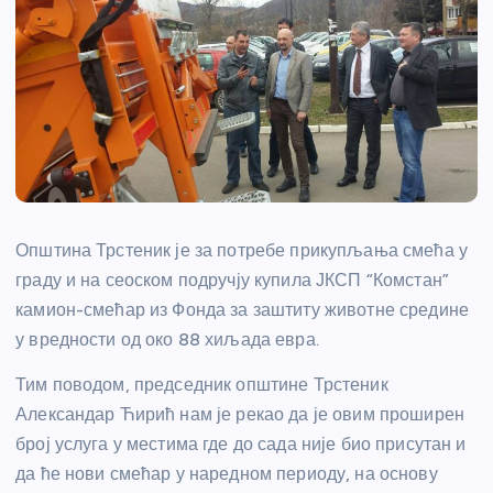
Општина Трстеник је за потребе прикупљања смећа у
граду и на сеоском подручју купила ЈКСП “Комстан”
камион-смећар из Фонда за заштиту животне средине
у вредности од око 88 хиљада евра.
Тим поводом, председник општине Трстеник
Александар Ћирић нам је рекао да је овим проширен
број услуга у местима где до сада није био присутан и
да ће нови смећар у наредном периоду, на основу