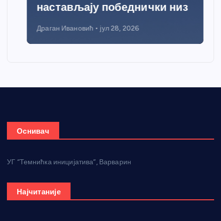
настављају победнички низ
Драган Ивановић
јул 28, 2026
Оснивач
УГ “Темнићка иницијатива”, Варварин
Најчитаније