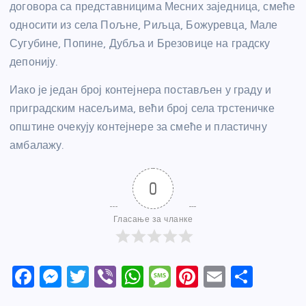
договора са представницима Месних заједница, смеће
односити из села Пољне, Риљца, Божуревца, Мале
Сугубине, Попине, Дубља и Брезовице на градску
депонију.
Иако је један број контејнера постављен у граду и
приградским насељима, већи број села трстеничке
општине очекују контејнере за смеће и пластичну
амбалажу.
0
Гласање за чланке
F
M
T
Vi
W
M
Pi
E
S
a
e
w
b
h
e
nt
m
h