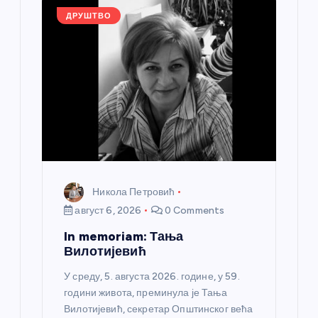
k
ДРУШТВО
Никола Петровић
август 6, 2026
0 Comments
In memoriam: Тања
Вилотијевић
У среду, 5. августа 2026. године, у 59.
години живота, преминула је Тања
Вилотијевић, секретар Општинског већа