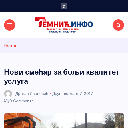
S
k
i
p
t
o
Темнићки
c
Home
o
n
информативн
t
e
Нови смећар за бољи квалитет
и портал
n
услуга
t
Драган Ивановић
Друштво
март 7, 2017
0 Comments