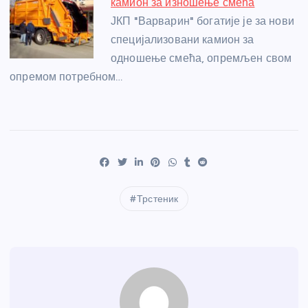
камион за изношење смећа
ЈКП "Варварин" богатије је за нови
специјализовани камион за
одношење смећа, опремљен свом
опремом потребном…
Трстеник