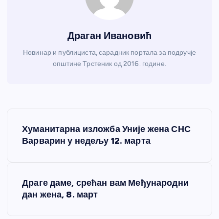
Драган Ивановић
Новинар и публициста, сарадник портала за подручје
општине Трстеник од 2016. године.
К
Хуманитарна изложба Уније жена СНС
р
Варварин у недељу 12. марта
е
Драге даме, срећан вам Међународни
т
дан жена, 8. март
а