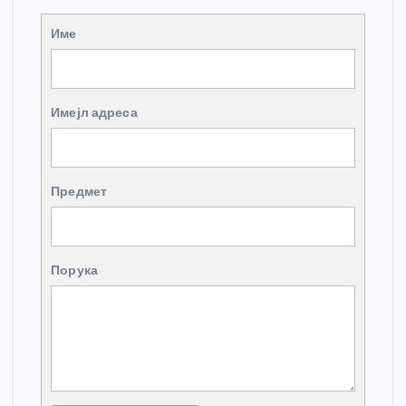
Име
Имејл адреса
Предмет
Порука