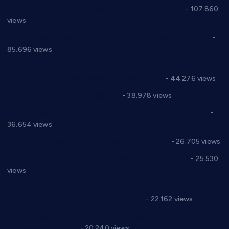
СНС: Осуда говора мржње и насиља над женама
- 107.860
views
Планска искључења електричне енергије за 27.07.2022.
-
85.696 views
Горан Макрагић директор, Ђорђе Бајић спортски
директор новог прволигаша из Варварина
- 44.276 views
Цене на крушевачким пијацама
- 38.978 views
Планска искључења електричне енергије за 19.05.2021.
-
36.654 views
Реконструкција хотела “Плажа” у Варварину
- 26.705 views
Апел за помоћ породици Марковић из Варварина
- 25.530
views
Саопштење и демант Дома здравља “Др Властимир
Годић” на текст који кружи фејсбуком
- 22.162 views
Јелена Вујић-Обрадовић представник Александровца у
Парламенту Србије
- 20.240 views