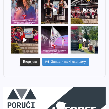
Види још
Запрати на Инстаграму