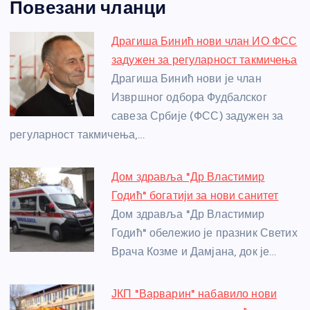
Повезани чланци
c
ss
itt
er
at
ss
er
ail
ar
e
e
er
s
a
e
e
Драгиша Бинић нови члан ИО ФСС
b
n
A
g
st
задужен за регуларност такмичења
o
g
p
e
Драгиша Бинић нови је члан
o
er
p
Извршног одбора Фудбалског
савеза Србије (ФСС) задужен за
k
регуларност такмичења,…
Дом здравља "Др Властимир
Годић" богатији за нови санитет
Дом здравља "Др Властимир
Годић" обележио је празник Светих
Врача Козме и Дамјана, док је…
ЈКП "Варварин" набавило нови