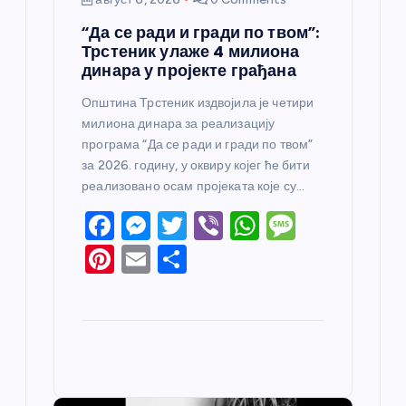
“Да се ради и гради по твом”:
Трстеник улаже 4 милиона
динара у пројекте грађана
Општина Трстеник издвојила је четири
милиона динара за реализацију
програма “Да се ради и гради по твом”
за 2026. годину, у оквиру којег ће бити
реализовано осам пројеката које су…
F
M
T
Vi
W
M
a
e
w
b
h
e
Pi
E
S
c
ss
itt
er
at
ss
nt
m
h
e
e
er
s
a
er
ail
ar
b
n
A
g
e
e
o
g
p
e
st
o
er
p