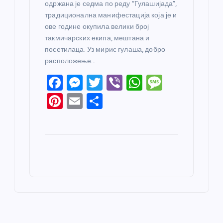
одржана је седма по реду “Гулашијада”,
традиционална манифестација која је и
ове године окупила велики број
такмичарских екипа, мештана и
посетилаца. Уз мирис гулаша, добро
расположење…
F
M
T
Vi
W
M
a
e
w
b
h
e
Pi
E
S
c
ss
itt
er
at
ss
nt
m
h
e
e
er
s
a
er
ail
ar
b
n
A
g
e
e
o
g
p
e
st
o
er
p
k