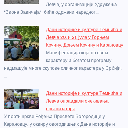
Левча, у организацији Удружења
k
"Звона Завичаја", биће одржани наредног…
Дани историје и културе Темнића и
Левча 20. и 21. јула у Горњем
Крчину, Доњем Крчину и Карановцу
Манифестација која по свом
карактеру и богатом програму
надмашује многе скупове сличног карактера у Србији,
…
Дани историје и културе Темнића и
Левча оправдали очекивања
организатора
У порти цркве Рођења Пресвете Богородице у
Карановцу, у оквиру овогодишњих Дана историје и