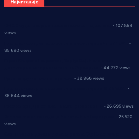
Најчитаније
СНС: Осуда говора мржње и насиља над женама
- 107.854
views
Планска искључења електричне енергије за 27.07.2022.
-
85.690 views
Горан Макрагић директор, Ђорђе Бајић спортски
директор новог прволигаша из Варварина
- 44.272 views
Цене на крушевачким пијацама
- 38.968 views
Планска искључења електричне енергије за 19.05.2021.
-
36.644 views
Реконструкција хотела “Плажа” у Варварину
- 26.695 views
Апел за помоћ породици Марковић из Варварина
- 25.520
views
Саопштење и демант Дома здравља “Др Властимир