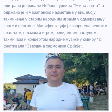
одиграно је финале Ноћног турнира “Учина лопта”, а
одржано је и Чарапанско надметање у вишебоју,
такмичење у старим народним играма у одмеравању
снаге и вештине. Манифестација је завршена великим
слављем, песмом и игром, ревијалним наступом
такмичара и концертом народне музике у оквиру 12.
фестивала “Звездана хармоника Србије”.