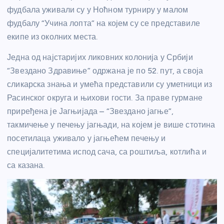
фудбала уживали су у Ноћном турниру у малом
фудбалу “Учина лопта” на којем су се представиле
екипе из околних места.
Једна од најстаријих ликовних колонија у Србији
“Звездано Здравиње” одржана је по 52. пут, а своја
сликарска знања и умећа представили су уметници из
Расинског округа и њихови гости. За праве гурмане
приређена је Јагњијада – “Звездано јагње”,
такмичење у печењу јагњади, на којем је више стотина
посетилаца уживало у јагњећем печењу и
специјалитетима испод сача, са роштиља, котлића и
са казана.