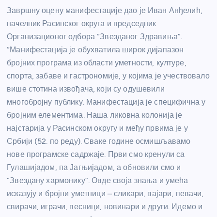
Завршну оцену манифестације дао је Иван Анђелић,
начелник Расинског округа и председник
Организационог одбора “Звезданог Здравиња”.
“Манифестација је обухватила широк дијапазон
бројних програма из области уметности, културе,
спорта, забаве и гастрономије, у којима је учествовало
више стотина извођача, који су одушевили
многобројну публику. Манифестација је специфична у
бројним елементима. Наша ликовна колонија је
најстарија у Расинском округу и међу првима је у
Србији (52. по реду). Сваке године осмишљавамо
нове програмске садржаје. Први смо кренули са
Гулашијадом, па Јагњијадом, а обновили смо и
“Звездану хармонику”. Овде своја знања и умећа
исказују и бројни уметници – сликари, вајари, певачи,
свирачи, играчи, песници, новинари и други. Идемо и