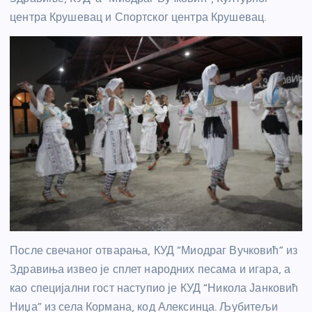
центра Крушевац и Спортског центра Крушевац.
После свечаног отварања, КУД “Миодраг Вучковић” из
Здравиња извео је сплет народних песама и игара, а
као специјални гост наступио је КУД “Никола Јанковић
Ниџа” из села Кормана, код Алексинца. Љубитељи