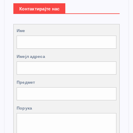
Контактирајте нас
Име
Имејл адреса
Предмет
Порука