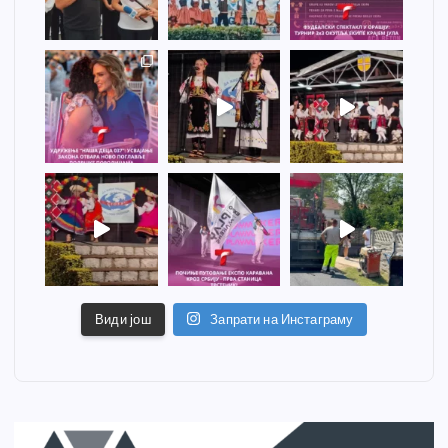
Види још
Запрати на Инстаграму