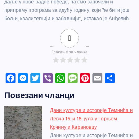
даље у нове радне победе, па смо започели и
припрему програма за идућу годину, који ће бити још
бољи, квалитетнији и забавнији”, истакао је Анђелић.
0
Гласање за чланке
F
M
T
Vi
W
M
Pi
E
S
a
e
w
b
h
e
nt
m
h
Повезани чланци
c
ss
itt
er
at
ss
er
ail
ar
e
e
er
s
a
e
e
Дани културе и историје Темнића и
b
n
A
g
st
Левча 15. и 16. јула у Горњем
o
g
p
e
Крчину и Карановцу
o
er
p
Дани културе и историје Темнића и