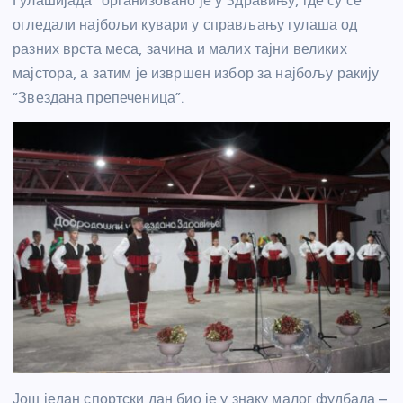
Гулашијада” организовано је у Здравињу, где су се
огледали најбољи кувари у справљању гулаша од
разних врста меса, зачина и малих тајни великих
мајстора, а затим је извршен избор за најбољу ракију
“Звездана препеченица”.
Још један спортски дан био је у знаку малог фудбала –