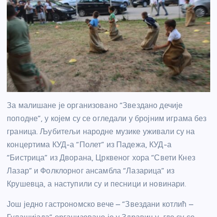
За малишане је организовано “Звездано дечије
поподне”, у којем су се огледали у бројним играма без
граница. Љубитељи народне музике уживали су на
концертима КУД-а “Полет” из Падежа, КУД-а
“Бистрица” из Дворана, Црквеног хора “Свети Кнез
Лазар” и Фолклорног ансамбла “Лазарица” из
Крушевца, а наступили су и песници и новинари.
Још једно гастрономско вече – “Звездани котлић –