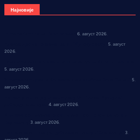
Најновије
In memoriam: Тања Вилотијевић
6. август 2026.
Александровац спреман за 61. “Жупску бербу”
5. август
2026.
Нова игралишта стижу у Бошњане, Доњи Катун и Парцане
5. август 2026.
У Ћићевцу одржана Конференција клубова Зоне “Запад”
5.
август 2026.
Четири учионице у старом делу ОШ “Јован Курсула”
добијају ново рухо
4. август 2026.
Књижевност, музика, спорт и уметност током августа у
Варварину
3. август 2026.
Трстеничанин освојио јубиларни циклус “Слагалице”
3.
август 2026.