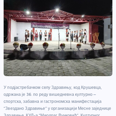
У подјастребачком селу Здравињу, код Крушевца,
одржана је 36. по реду вишедневна културно –
спортска, забавна и гастрономска манифестација
“Звездано Здравиње” у организацији Месне заједнице
Здравиње, КУД-а “Миодраг Вучковић”, Културног