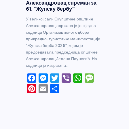
Александровац спреман за
61. “Жупску бербу”
У великој сали Скупштине општине
Александровац одржана је још једна
седница Организационог одбора
привредно-туристичке манифестације
“Жупска берба 2026”, којом је
председавала председница општине
Александровац Јелена Пауновић. На
седници је извршена…
F
M
T
Vi
W
M
a
e
w
b
h
e
Pi
E
S
c
ss
itt
er
at
ss
nt
m
h
e
e
er
s
a
er
ail
ar
b
n
A
g
e
e
o
g
p
e
st