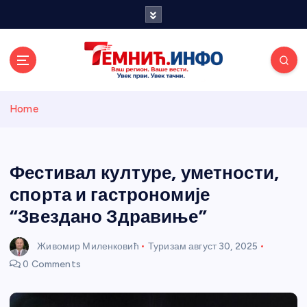
S
k
i
p
t
o
Темнићки
c
Home
o
n
информативн
t
e
Фестивал културе, уметности,
и портал
n
спорта и гастрономије
t
“Звездано Здравиње”
Живомир Миленковић
Туризам
август 30, 2025
0 Comments