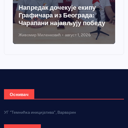
Спортски центар “Ћићевац”
добија савремени систем
ду
грејања
Никола Петровић
јул 31, 2026
Оснивач
УГ “Темнићка иницијатива”, Варварин