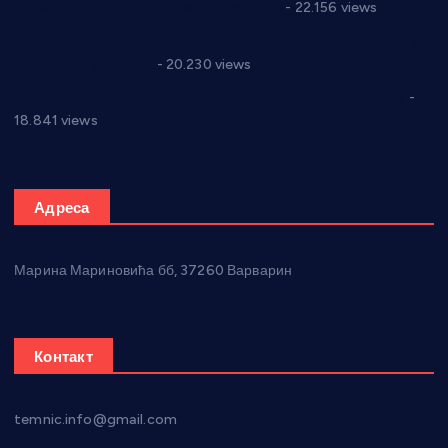
Годић” на текст који кружи фејсбуком
- 22.156 views
Јелена Вујић-Обрадовић представник Александровца у
Парламенту Србије
- 20.230 views
Откривена илегална штампарија новца код Варварина
-
18.841 views
Адреса
Марина Мариновића бб, 37260 Варварин
Контакт
temnic.info@gmail.com