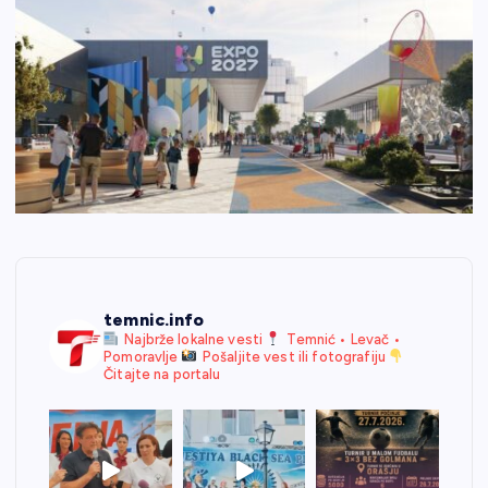
temnic.info
Najbrže lokalne vesti
Temnić • Levač •
Pomoravlje
Pošaljite vest ili fotografiju
Čitajte na portalu