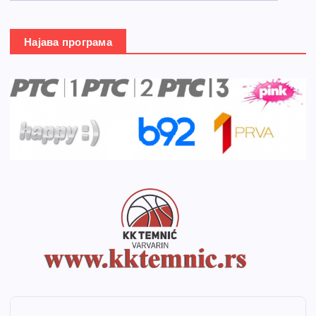
Најава програма