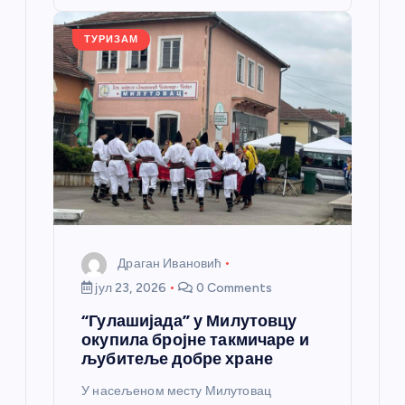
o
er
p
k
ТУРИЗАМ
Драган Ивановић
јул 23, 2026
0 Comments
“Гулашијада” у Милутовцу
окупила бројне такмичаре и
љубитеље добре хране
У насељеном месту Милутовац