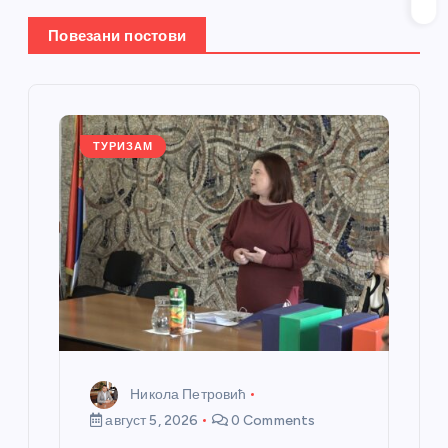
ч
Повезани постови
л
а
ТУРИЗАМ
н
к
а
Никола Петровић
август 5, 2026
0 Comments