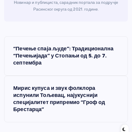
Новинар и публициста, сарадник портала за подручје
Расинског округа од 2021. године.
К
“Печење спаја људе”: Традиционална
р
“Печењијада” у Стопањи од 5. до 7.
септембра
е
т
Мирис купуса и звук фолклора
испунили Тољевац, најукуснији
а
специјалитет припремио “Гроф од
Брестарца”
њ
е