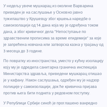
У недељу увече мушкарац из околине Варварина
приведен је на саслушање у Основно јавно
тужилаштво у Крушевцу због кршења наредбе о
самоизолацији од 14 дана која му је одређена током
дана, а због кривичног дела “Непоступање по
здравственим прописима за време епидемије” за које
је запрећена новчана или затворска казна у трајању од
3 месеца до 3 године.
По повратку из иностранства, уместо у кућну изолацију
коју му је одредила санитарна гранична инспекција
Министарства здравља, приведени мушкарац отишао
је у кафану. Након саслушања, одређен му је надзор
полиције у самоизолацији, док ће кривична пријава
против њега бити поднета у редовном поступку.
У Републици Србији синоћ је проглашено ванредно