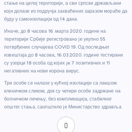
стање на целој територији, а сви српски држављани
који долазе из подручја захваћених заразом мораће да
буду у самоизолацији од 14 дана.
Иначе, до 8 часова 16. марта 2020. године на
територији Србије регистрованo је укупно 55
потврђених случајева COVID 19. Од последњег
извештаја до 8 часова, 16.03.2020. године тестирани
су узорци 18 особа од којих je 7 позитивних и 11
негативних на нови корона вирус.
Три особе се налазе у кућној изолацији са лакшом
клиничком сликом, док су четири особе задржане на
болничком лечењу, без компликација, стабилног
општег стања, саопштило је Министарство здравља.
0