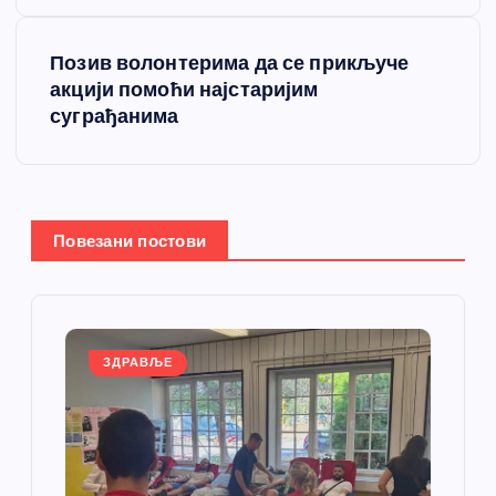
е
Позив волонтерима да се прикључе
т
акцији помоћи најстаријим
суграђанима
а
њ
е
Повезани постови
ч
л
ЗДРАВЉЕ
а
н