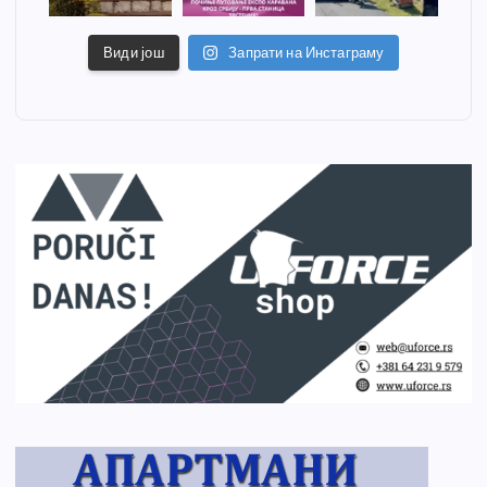
Види још
Запрати на Инстаграму