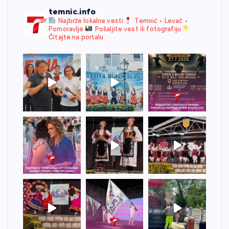
temnic.info
Najbrže lokalne vesti
Temnić • Levač •
Pomoravlje
Pošaljite vest ili fotografiju
Čitajte na portalu