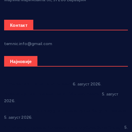
Контакт
temnic.info@gmail.com
Најновије
In memoriam: Тања Вилотијевић
6. август 2026.
Александровац спреман за 61. “Жупску бербу”
5. август
2026.
Нова игралишта стижу у Бошњане, Доњи Катун и Парцане
5. август 2026.
У Ћићевцу одржана Конференција клубова Зоне “Запад”
5.