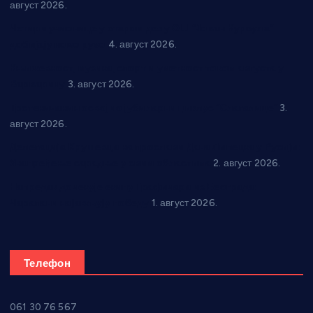
август 2026.
Четири учионице у старом делу ОШ “Јован Курсула”
добијају ново рухо
4. август 2026.
Књижевност, музика, спорт и уметност током августа у
Варварину
3. август 2026.
Трстеничанин освојио јубиларни циклус “Слагалице”
3.
август 2026.
Делегација Крушевца на прослави Дана Липецка у Русији:
Унапређење сарадње у свим областима
2. август 2026.
Напредак дочекује екипу Графичара из Београда:
Чарапани најављују победу
1. август 2026.
Телефон
061 30 76 567