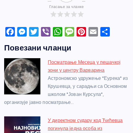
Гласање за чланке
F
M
T
Vi
W
M
Pi
E
S
a
e
w
b
h
e
nt
m
h
Повезани чланци
c
ss
itt
er
at
ss
er
ail
ar
e
e
er
s
a
e
e
Посматрање Месеца у пешачкој
b
n
A
g
st
зони у центру Варварина
o
g
p
e
Астрономско удружење "Еурека" из
o
er
p
Крушевца, у сарадњи са Основном
школом "Јован Курсула",
k
организује јавно посматрање…
У директном судару код Ћићевца
погинула једна особа из