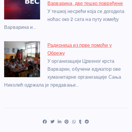
Варварина, две тешко повређене
У тешкој несрећи која се догодила
ноћас око 2 сата на путу између
Варварина и…
Радионица из прве помоћи у
Обрежу
У организацији Црвеног крста
Варварин, обучени едукатор ове
хуманитарне организације Сања
Николић одржала је предавање…