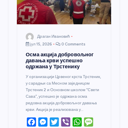
к
а
Драган Ивановић
јул 15, 2026
0 Comments
Осма акција добровољног
давања крви успешно
одржана у Трстенику
У организацији Црвеног крста Трстеник,
у сарадњи са Месном заједницом
Трстеник 2 и Основном школом “Свети
Сава”, успешно је одржана осма
редовна акција добровољног давања
крви. Акција је реализована у…
F
M
T
Vi
W
M