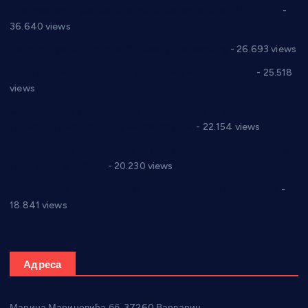
Планска искључења електричне енергије за 19.05.2021.
-
36.640 views
Реконструкција хотела “Плажа” у Варварину
- 26.693 views
Апел за помоћ породици Марковић из Варварина
- 25.518
views
Саопштење и демант Дома здравља “Др Властимир
Годић” на текст који кружи фејсбуком
- 22.154 views
Јелена Вујић-Обрадовић представник Александровца у
Парламенту Србије
- 20.230 views
Откривена илегална штампарија новца код Варварина
-
18.841 views
Адреса
Марина Мариновића бб, 37260 Варварин