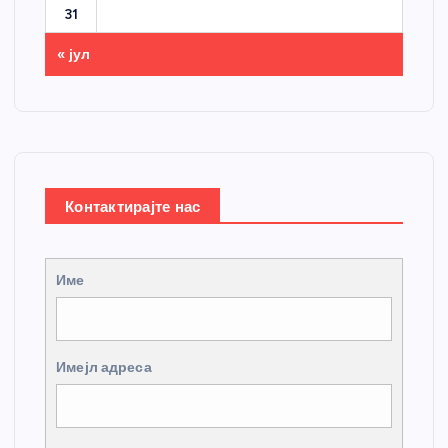
31
« јул
Контактирајте нас
Име
Имејл адреса