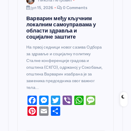
Никола Петровић
јул 15, 2026
0 Comments
Варварин међу кључним
локалним самоуправама у
области здравља и
социјалне заштите
На првој седници новог сазива Одбора
за здравље и социјалну политику
Сталне конференције градова и
општина (СКГО), одржаној у Сокобањи,
општина Варварин изабрана је за
заменика председника овог важног
тела.…
F
M
T
Vi
W
M
a
e
w
b
h
e
Pi
E
S
c
ss
itt
er
at
ss
nt
m
h
e
e
er
s
a
er
ail
ar