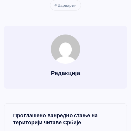
Варварин
Редакција
К
Проглашено ванредно стање на
р
територији читаве Србије