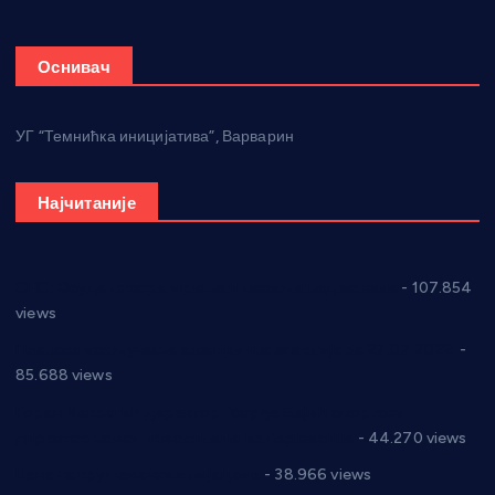
Оснивач
УГ “Темнићка иницијатива”, Варварин
Најчитаније
СНС: Осуда говора мржње и насиља над женама
- 107.854
views
Планска искључења електричне енергије за 27.07.2022.
-
85.688 views
Горан Макрагић директор, Ђорђе Бајић спортски
директор новог прволигаша из Варварина
- 44.270 views
Цене на крушевачким пијацама
- 38.966 views