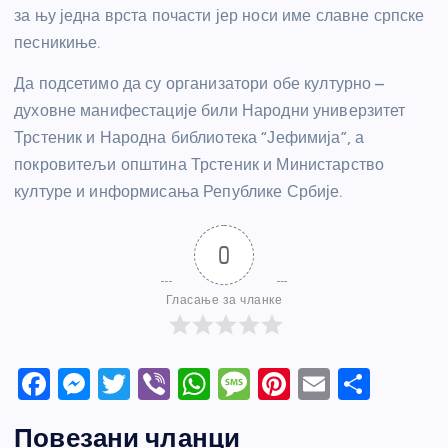
за њу једна врста почасти јер носи име славне српске
песникиње.
Да подсетимо да су организатори обе културно –
духовне манифестације били Народни универзитет
Трстеник и Народна библиотека “Јефимија”, а
покровитељи општина Трстеник и Министарство
културе и информисања Републике Србије.
0
Гласање за чланке
F
M
T
Vi
W
M
Pi
E
S
a
e
w
b
h
e
nt
m
h
Повезани чланци
c
ss
itt
er
at
ss
er
ail
ar