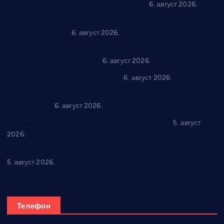
самозапошљавање по 380.000 динара
6. август 2026.
“Трстеник на Морави” од 10. до 16. августа: Богат програм
за све генерације
6. август 2026.
“Да се ради и гради по твом”: Трстеник улаже 4 милиона
динара у пројекте грађана
6. август 2026.
In memoriam: Тања Вилотијевић
6. август 2026.
Даница Петровић оживљава лик и дело Десанке
Максимовић
6. август 2026.
Александровац спреман за 61. “Жупску бербу”
5. август
2026.
Нова игралишта стижу у Бошњане, Доњи Катун и Парцане
5. август 2026.
Телефон