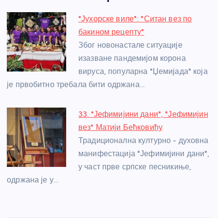
e
e
er
s
a
e
e
"Јухорске виле": "Ситан вез по
b
n
A
g
st
бакином рецепту"
o
g
p
e
Због новонастале ситуације
o
er
p
изазване пандемијом корона
вируса, популарна "Џемијада" која
k
је првобитно требала бити одржана…
33. "Јефимијини дани", "Јефимијин
вез" Матији Бећковићу
Традиционална културно - духовна
манифестација "Јефимијини дани",
у част прве српске песникиње,
одржана је у…