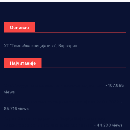
Оснивач
УГ “Темнићка иницијатива”, Варварин
Најчитаније
СНС: Осуда говора мржње и насиља над женама
- 107.868
views
Планска искључења електричне енергије за 27.07.2022.
-
85.716 views
Горан Макрагић директор, Ђорђе Бајић спортски
директор новог прволигаша из Варварина
- 44.290 views