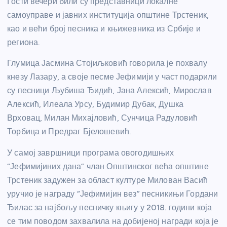
Гости вечери били су представници локалне
самоуправе и јавних институција општине Трстеник,
као и већи број песника и књижевника из Србије и
региона.
Глумица Јасмина Стојиљковић говорила је похвалу
кнезу Лазару, а своје песме Јефимији у част подарили
су песници Љубиша Ђидић, Јана Алексић, Мирослав
Алексић, Илеала Урсу, Будимир Дубак, Душка
Врховац, Милан Михајловић, Сунчица Радуловић
Торбица и Предраг Бјелошевић.
У самој завршници програма овогодишњих
“Јефимијиних дана” члан Општинског већа општине
Трстеник задужен за област културе Милован Васић
уручио је награду “Јефимијин вез” песникињи Гордани
Ђилас за најбољу песничку књигу у 2018. години која
се тим поводом захвалила на добијеној награди која је