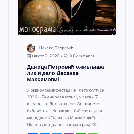
а
н
к
а
Никола Петровић
август 6, 2026
0 Comments
Даница Петровић оживљава
лик и дело Десанке
Максимовић
У оквиру манифестације “Лето културе
2026 – Темнићки натпис”, у петак, 7.
августа, на Летњој сцени Општинске
библиотеке “Варварин” биће изведена
монодрама “Десанка Максимовић”.
Почетак представе заказан је за 20…