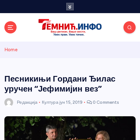
S
k
i
p
t
o
Темнићки
c
Home
o
n
информативн
t
e
Песникињи Гордани Ђилас
и портал
n
уручен “Јефимијин вез”
t
Редакција
Култура
јун 15, 2019
0 Comments