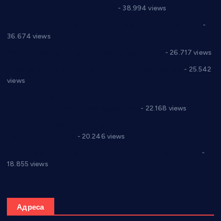
Цене на крушевачким пијацама
- 38.994 views
Планска искључења електричне енергије за 19.05.2021.
-
36.674 views
Реконструкција хотела “Плажа” у Варварину
- 26.717 views
Апел за помоћ породици Марковић из Варварина
- 25.542
views
Саопштење и демант Дома здравља “Др Властимир
Годић” на текст који кружи фејсбуком
- 22.168 views
Јелена Вујић-Обрадовић представник Александровца у
Парламенту Србије
- 20.246 views
Откривена илегална штампарија новца код Варварина
-
18.855 views
Адреса