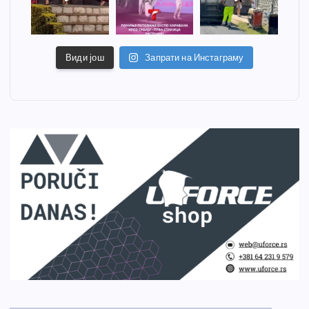
Види још
Запрати на Инстаграму