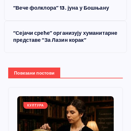
К
“Вече фолклора” 13. јуна у Бошњану
р
е
“Сејачи среће” организују хуманитарне
представе “За Лазин корак”
т
а
њ
Повезани постови
е
ч
КУЛТУРА
л