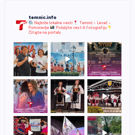
temnic.info
Najbrže lokalne vesti
Temnić • Levač •
Pomoravlje
Pošaljite vest ili fotografiju
Čitajte na portalu