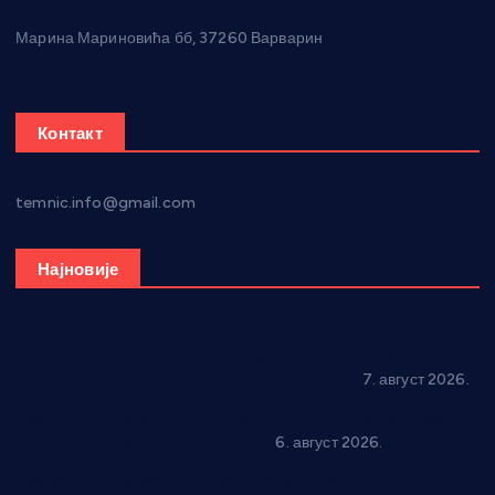
Марина Мариновића бб, 37260 Варварин
Контакт
temnic.info@gmail.com
Најновије
Општина Ћићевац наставља да подржава предузетнике:
10 нових субвенција за самозапошљавање
7. август 2026.
Вражогрнци чувају традицију: “Михољски сусрети села”
уз спортска надметања и забаву
6. август 2026.
Варварин подржао 25 нових предузетника: За