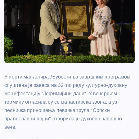
У порти манастира Љубостиња завршним програмом
спуштена је завеса на 32. по реду културно-духовну
манифестацију “Јефимијини дани”. У вечерњем
термину огласила су се манастирска звона, а уз
песничка приношења певачка група “Српски
православни појци” отворила је духовно завршно
вече.