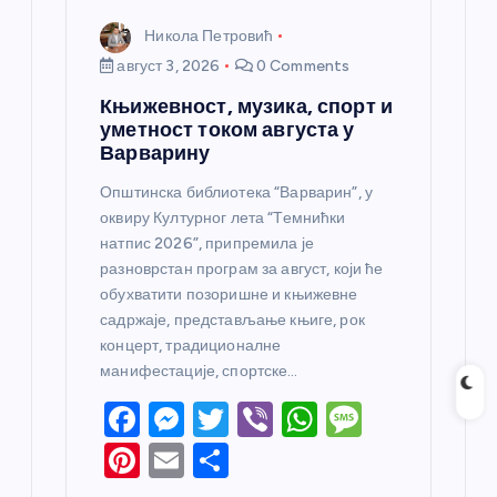
Никола Петровић
август 3, 2026
0 Comments
Књижевност, музика, спорт и
уметност током августа у
Варварину
Општинска библиотека “Варварин”, у
оквиру Културног лета “Темнићки
натпис 2026”, припремила је
разноврстан програм за август, који ће
обухватити позоришне и књижевне
садржаје, представљање књиге, рок
концерт, традиционалне
манифестације, спортске…
F
M
T
Vi
W
M
a
e
w
b
h
e
Pi
E
S
c
ss
itt
er
at
ss
nt
m
h