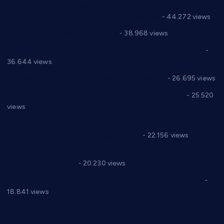
Горан Макрагић директор, Ђорђе Бајић спортски
директор новог прволигаша из Варварина
- 44.272 views
Цене на крушевачким пијацама
- 38.968 views
Планска искључења електричне енергије за 19.05.2021.
-
36.644 views
Реконструкција хотела “Плажа” у Варварину
- 26.695 views
Апел за помоћ породици Марковић из Варварина
- 25.520
views
Саопштење и демант Дома здравља “Др Властимир
Годић” на текст који кружи фејсбуком
- 22.156 views
Јелена Вујић-Обрадовић представник Александровца у
Парламенту Србије
- 20.230 views
Откривена илегална штампарија новца код Варварина
-
18.841 views