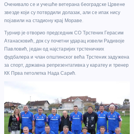
Очекивало се и учешће ветерана београдске Црвене
звезде који су потврдили долазак, али се ипак нису
појавили на стадиону крај Мораве.
Турнир је отворио председник СО Трстеник Герасим
Атанасковић, док су почетни ударац извели Радивоје
Павловић, један од најстаријих трстеничких
фудбалера и члан општинског већа Трстеник задужена
за спорт, државна репрезентативка у каратеу и тренер
КК Прва петолетка Нада Сарић.