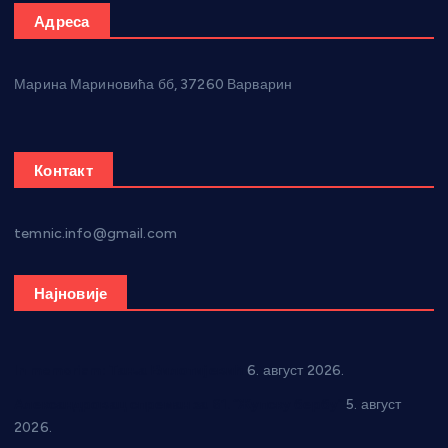
Адреса
Марина Мариновића бб, 37260 Варварин
Контакт
temnic.info@gmail.com
Најновије
In memoriam: Тања Вилотијевић
6. август 2026.
Александровац спреман за 61. “Жупску бербу”
5. август
2026.