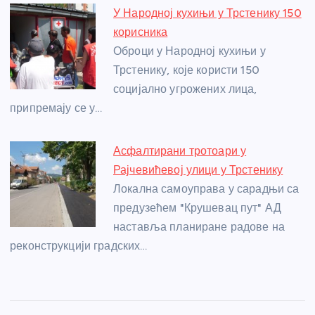
У Народној кухињи у Трстенику 150
корисника
Оброци у Народној кухињи у
Трстенику, које користи 150
социјално угрожених лица,
припремају се у…
Асфалтирани тротоари у
Рајчевићевој улици у Трстенику
Локална самоуправа у сарадњи са
предузећем "Крушевац пут" АД
наставља планиране радове на
реконструкцији градских…