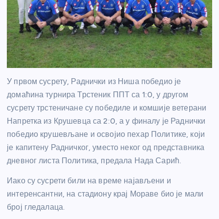
У првом сусрету, Раднички из Ниша победио је
домаћина турнира Трстеник ППТ са 1:0, у другом
сусрету трстеничане су победиле и комшије ветерани
Напретка из Крушевца са 2:0, а у финалу је Раднички
победио крушевљане и освојио пехар Политике, који
је капитену Радничког, уместо неког од представника
дневног листа Политика, предала Нада Сарић.
Иако су сусрети били на време најављени и
интеренсантни, на стадиону крај Мораве био је мали
број гледалаца.