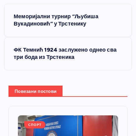
К
Меморијални турнир “Љубиша
р
Вукадиновић” у Трстенику
е
ФК Темнић 1924 заслужено однео сва
т
три бода из Трстеника
а
њ
Повезани постови
е
ч
л
СПОРТ