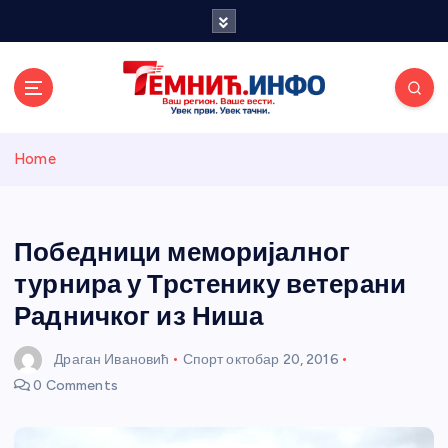
S
k
i
p
t
o
Темнићки
c
Home
o
n
информативн
t
e
Победници меморијалног
и портал
n
турнира у Трстенику ветерани
t
Радничког из Ниша
Драган Ивановић
Спорт
октобар 20, 2016
0 Comments