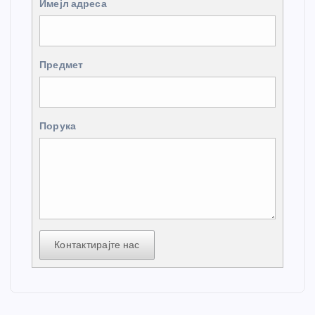
Имејл адреса
Предмет
Порука
Контактирајте нас