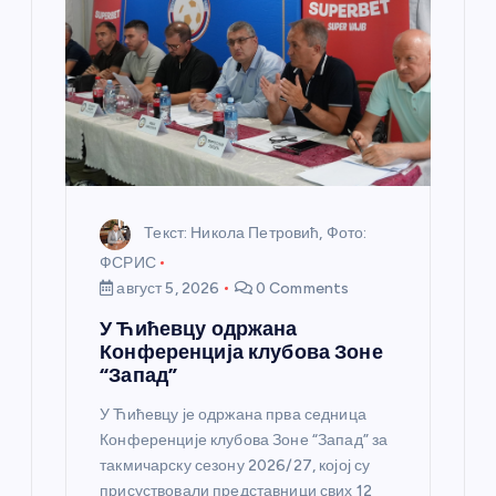
а
н
к
а
Текст: Никола Петровић, Фото:
ФСРИС
август 5, 2026
0 Comments
У Ћићевцу одржана
Конференција клубова Зоне
“Запад”
У Ћићевцу је одржана прва седница
Конференције клубова Зоне “Запад” за
такмичарску сезону 2026/27, којој су
присуствовали представници свих 12