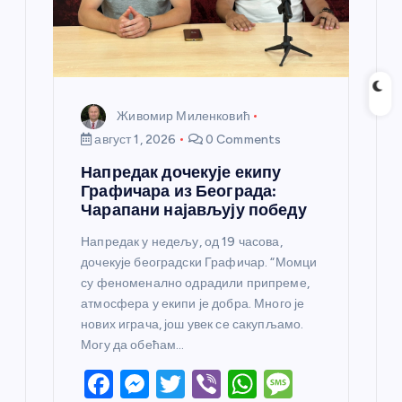
Живомир Миленковић
август 1, 2026
0 Comments
Напредак дочекује екипу
Графичара из Београда:
Чарапани најављују победу
Напредак у недељу, од 19 часова,
дочекује београдски Графичар. “Момци
су феноменално одрадили припреме,
атмосфера у екипи је добра. Много је
нових играча, још увек се сакупљамо.
Могу да обећам…
F
M
T
Vi
W
M