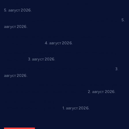
Нова игралишта стижу у Бошњане, Доњи Катун и Парцане
5. август 2026.
У Ћићевцу одржана Конференција клубова Зоне “Запад”
5.
август 2026.
Четири учионице у старом делу ОШ “Јован Курсула”
добијају ново рухо
4. август 2026.
Књижевност, музика, спорт и уметност током августа у
Варварину
3. август 2026.
Трстеничанин освојио јубиларни циклус “Слагалице”
3.
август 2026.
Делегација Крушевца на прослави Дана Липецка у Русији:
Унапређење сарадње у свим областима
2. август 2026.
Напредак дочекује екипу Графичара из Београда:
Чарапани најављују победу
1. август 2026.