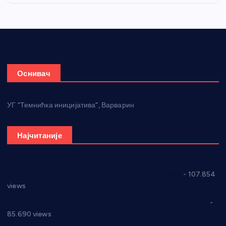
Оснивач
УГ “Темнићка иницијатива”, Варварин
Најчитаније
СНС: Осуда говора мржње и насиља над женама
- 107.854
views
Планска искључења електричне енергије за 27.07.2022.
-
85.690 views