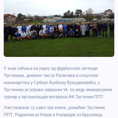
У знак сећања на једну од фудбалских легенди
Трстеника, дневног листа Политика и спортског
новинарства у Србији Љубишу Вукадиновића, у
Трстенику је управо завршен 14. по реду меморијални
турнир у организацији ветерана ФК Трстеник ППТ.
Учествовале су само три екипе, домаћин Трстеник
ППТ, Раднички из Ниша и Напредак из Крушевца.