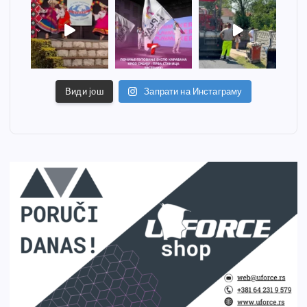
Види још
Запрати на Инстаграму