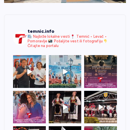
temnic.info
Najbrže lokalne vesti
Temnić • Levač •
Pomoravlje
Pošaljite vest ili fotografiju
Čitajte na portalu