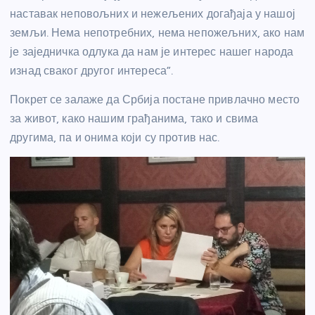
наставак неповољних и нежељених догађаја у нашој
земљи. Нема непотребних, нема непожељних, ако нам
је заједничка одлука да нам је интерес нашег народа
изнад сваког другог интереса”.
Покрет се залаже да Србија постане привлачно место
за живот, како нашим грађанима, тако и свима
другима, па и онима који су против нас.