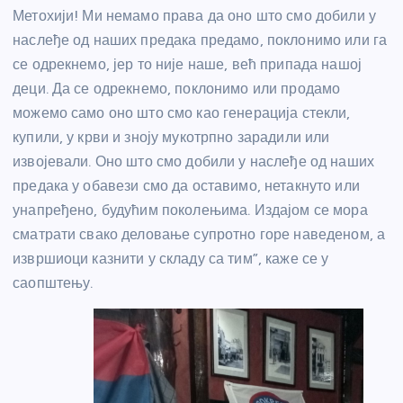
Метохији! Ми немамо права да оно што смо добили у
наслеђе од наших предака предамо, поклонимо или га
се одрекнемо, јер то није наше, већ припада нашој
деци. Да се одрекнемо, поклонимо или продамо
можемо само оно што смо као генерација стекли,
купили, у крви и зноју мукотрпно зарадили или
извојевали. Оно што смо добили у наслеђе од наших
предака у обавези смо да оставимо, нетакнуто или
унапређено, будућим поколењима. Издајом се мора
сматрати свако деловање супротно горе наведеном, а
извршиоци казнити у складу са тим”, каже се у
саопштењу.