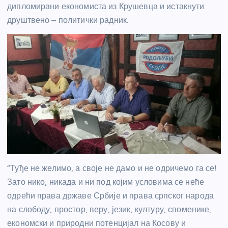
дипломирани економиста из Крушевца и истакнути
друштвено – политички радник.
“Туђе не желимо, а своје не дамо и не одричемо га се!
Зато нико, никада и ни под којим условима се неће
одрећи права државе Србије и права српског народа
на слободу, простор, веру, језик, културу, споменике,
економски и природни потенцијал на Косову и