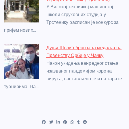
У Високој техничкој машинској
школи струковних студија у
Трстенику расписан је конкурс за
пријем нових…
Дуњи Шелић бронзана медаља на
Првенству Србије у Чачку
Након укидања ванредног стања
изазваног пандемијом корона
вируса, настављено је и са карате
турнирима. На…