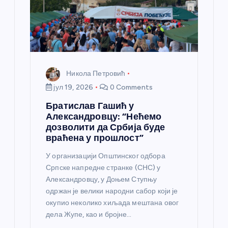
Никола Петровић
јул 19, 2026
0 Comments
Братислав Гашић у
Александровцу: “Нећемо
дозволити да Србија буде
враћена у прошлост”
У организацији Општинског одбора
Српске напредне странке (СНС) у
Александровцу, у Доњем Ступњу
одржан је велики народни сабор који је
окупио неколико хиљада мештана овог
дела Жупе, као и бројне…