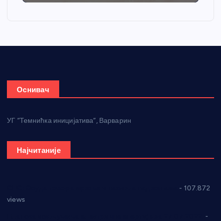
Оснивач
УГ “Темнићка иницијатива”, Варварин
Најчитаније
СНС: Осуда говора мржње и насиља над женама
- 107.872
views
Планска искључења електричне енергије за 27.07.2022.
-