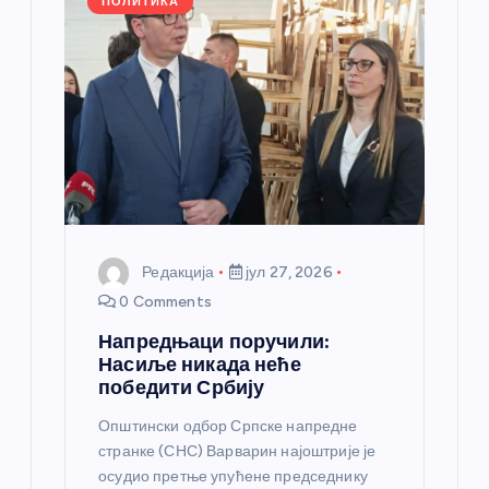
а
ПОЛИТИКА
н
к
а
Редакција
јул 27, 2026
0 Comments
Напредњаци поручили:
Насиље никада неће
победити Србију
Општински одбор Српске напредне
странке (СНС) Варварин најоштрије је
осудио претње упућене председнику