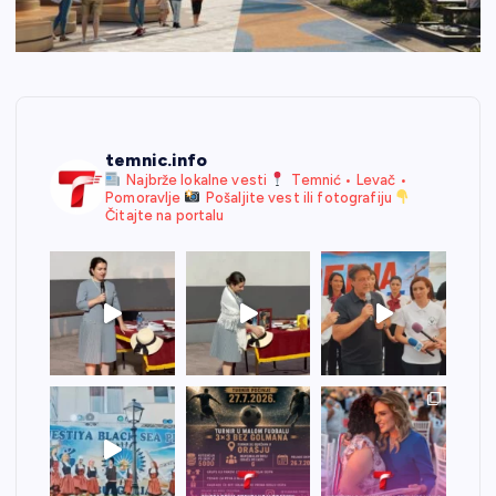
temnic.info
Najbrže lokalne vesti
Temnić • Levač •
Pomoravlje
Pošaljite vest ili fotografiju
Čitajte na portalu