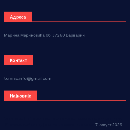
Адреса
Марина Мариновића бб, 37260 Варварин
Контакт
temnic.info@gmail.com
Најновије
Општина Ћићевац наставља да подржава предузетнике:
10 нових субвенција за самозапошљавање
7. август 2026.