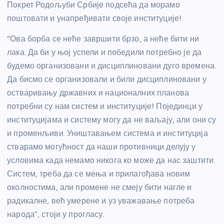
Покрет Родољуби Србије подсећа да морамо
поштовати и унапређивати своје институције!
“Ова борба се неће завршити брзо, а неће бити ни
лака. Да би у њој успели и победили потребно је да
будемо организовани и дисциплиновани дуго времена.
Да бисмо се организовали и били дисциплиновани у
остваривању државних и националних планова
потребни су нам систем и институције! Појединци у
институцијама и систему могу да не ваљају, али они су
и променљиви. Уништавањем система и институција
стварамо могућност да наши противници делују у
условима када немамо никога ко може да нас заштити.
Систем, треба да се мења и прилагођава новим
околностима, али промене не смеју бити нагле и
радикалне, већ умерене и уз уважавање потреба
народа”, стоји у прогласу.