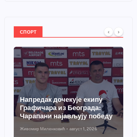
СПОРТ
Спортски центар “Ћићевац”
добија савремени систем
грејања
Никола Петровић
јул 31, 2026