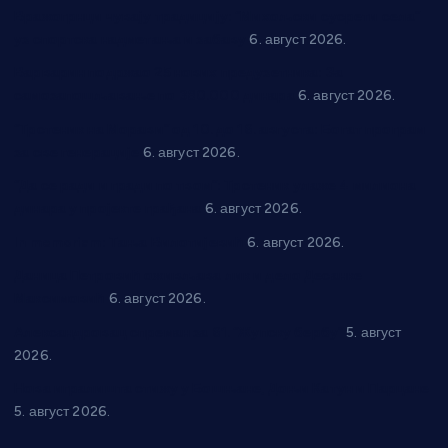
Вражогрнци чувају традицију: “Михољски сусрети села”
уз спортска надметања и забаву
6. август 2026.
Варварин подржао 25 нових предузетника: За
самозапошљавање по 380.000 динара
6. август 2026.
“Трстеник на Морави” од 10. до 16. августа: Богат програм
за све генерације
6. август 2026.
“Да се ради и гради по твом”: Трстеник улаже 4 милиона
динара у пројекте грађана
6. август 2026.
In memoriam: Тања Вилотијевић
6. август 2026.
Даница Петровић оживљава лик и дело Десанке
Максимовић
6. август 2026.
Александровац спреман за 61. “Жупску бербу”
5. август
2026.
Нова игралишта стижу у Бошњане, Доњи Катун и Парцане
5. август 2026.