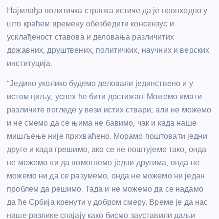
Најмлађа политичка странка истиче да је неопходно у
што краћем времену обезбедити консензус и
усклађеност ставова и деловања различитих
државних, друштвених, политичких, научних и верских
институција.
“Једино уколико будемо деловали јединствено и у
истом циљу, успех ће бити достижан. Можемо имати
различите погледе у вези истих ствари, али не можемо
и не смемо да се њима не бавимо, чак и када наше
мишљење није прихваћено. Морамо поштовати једни
друге и када грешимо, ако се не поштујемо тако, онда
не можемо ни да помогнемо једни другима, онда не
можемо ни да се разумемо, онда не можемо ни један
проблем да решимо. Тада и не можемо да се надамо
да ће Србија кренути у добром смеру. Време је да нас
наше разлике спајају како бисмо зауставили даљи