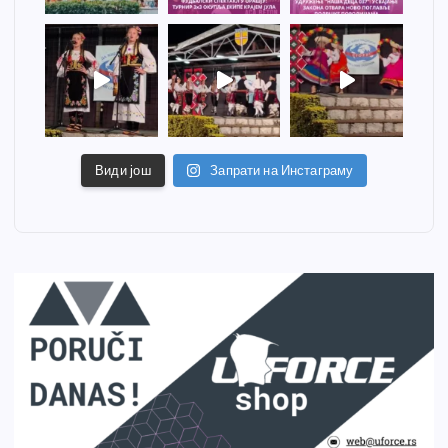
Види још
Запрати на Инстаграму