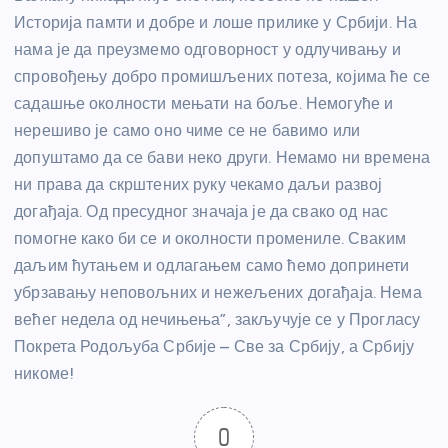
Историја памти и добре и лоше прилике у Србији. На
нама је да преузмемо одговорност у одлучивању и
спровођењу добро промишљених потеза, којима ће се
садашње околности мењати на боље. Немогуће и
нерешиво је само оно чиме се не бавимо или
допуштамо да се бави неко други. Немамо ни времена
ни права да скрштених руку чекамо даљи развој
догађаја. Од пресудног значаја је да свако од нас
помогне како би се и околности промениле. Сваким
даљим ћутањем и одлагањем само ћемо допринети
убрзавању неповољних и нежељених догађаја. Нема
већег недела од нечињења”, закључује се у Прогласу
Покрета Родољуба Србије – Све за Србију, а Србију
никоме!
0