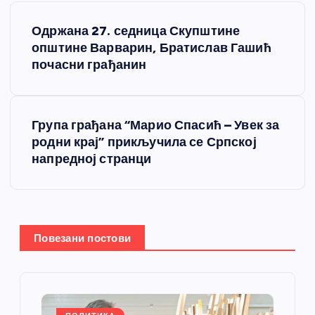
К
Одржана 27. седница Скупштине
р
општине Варварин, Братислав Гашић
почасни грађанин
е
т
Група грађана “Марио Спасић – Увек за
родни крај” прикључила се Српској
а
напредној странци
њ
е
Повезани постови
ч
л