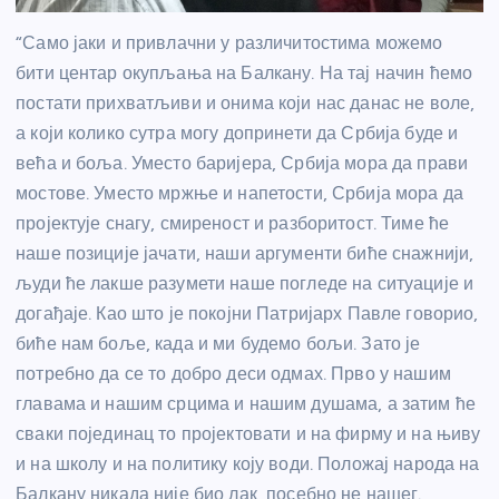
“Само јаки и привлачни у различитостима можемо
бити центар окупљања на Балкану. На тај начин ћемо
постати прихватљиви и онима који нас данас не воле,
а који колико сутра могу допринети да Србија буде и
већа и боља. Уместо баријера, Србија мора да прави
мостове. Уместо мржње и напетости, Србија мора да
пројектује снагу, смиреност и разборитост. Тиме ће
наше позиције јачати, наши аргументи биће снажнији,
људи ће лакше разумети наше погледе на ситуације и
догађаје. Као што је покојни Патријарх Павле говорио,
биће нам боље, када и ми будемо бољи. Зато је
потребно да се то добро деси одмах. Прво у нашим
главама и нашим срцима и нашим душама, а затим ће
сваки појединац то пројектовати и на фирму и на њиву
и на школу и на политику коју води. Положај народа на
Балкану никада није био лак, посебно не нашег.