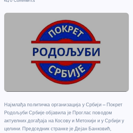
0 Comments
Најмлађа политичка организација у Србији – Покрет
Родољуби Србије објавила је Проглас поводом
актуелних догађаја на Косову и Метохији и у Србији у
целини. Председник странке је Дејан Банковић,