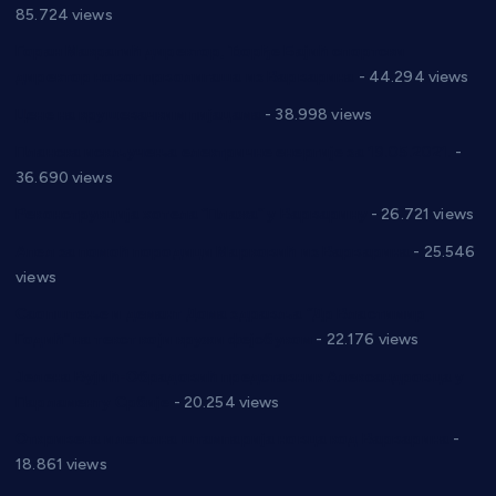
85.724 views
Горан Макрагић директор, Ђорђе Бајић спортски
директор новог прволигаша из Варварина
- 44.294 views
Цене на крушевачким пијацама
- 38.998 views
Планска искључења електричне енергије за 19.05.2021.
-
36.690 views
Реконструкција хотела “Плажа” у Варварину
- 26.721 views
Апел за помоћ породици Марковић из Варварина
- 25.546
views
Саопштење и демант Дома здравља “Др Властимир
Годић” на текст који кружи фејсбуком
- 22.176 views
Јелена Вујић-Обрадовић представник Александровца у
Парламенту Србије
- 20.254 views
Откривена илегална штампарија новца код Варварина
-
18.861 views