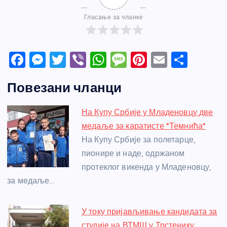
Гласање за чланке
F
M
T
Vi
W
M
Pi
E
S
a
e
w
b
h
e
nt
m
h
Повезани чланци
c
ss
itt
er
at
ss
er
ail
ar
e
e
er
s
a
e
e
На Купу Србије у Младеновцу две
b
n
A
g
st
медаље за каратисте "Темнића"
o
g
p
e
На Купу Србије за полетарце,
o
er
p
пионире и наде, одржаном
протеклог викенда у Младеновцу,
k
за медаље…
У току пријављивање кандидата за
студије на ВТМШ у Трстенику