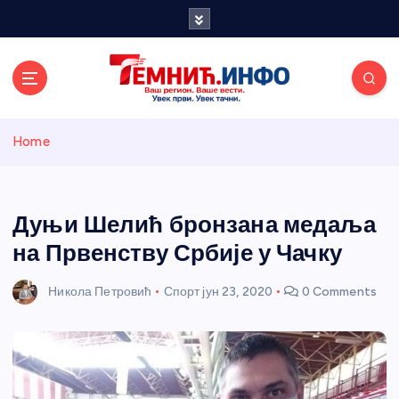
S
k
i
p
t
o
Темнићки
c
Home
o
n
информативн
t
e
Дуњи Шелић бронзана медаља
и портал
n
на Првенству Србије у Чачку
t
Никола Петровић
Спорт
јун 23, 2020
0 Comments