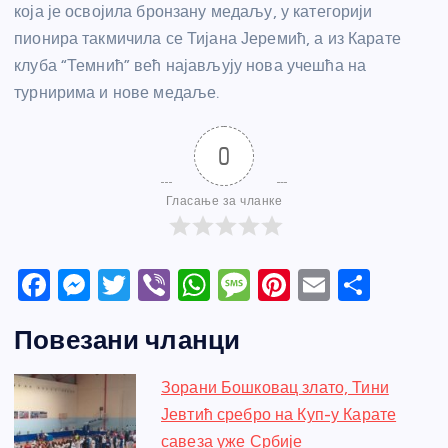
која је освојила бронзану медаљу, у категорији
пионира такмичила се Тијана Јеремић, а из Карате
клуба “Темнић” већ најављују нова учешћа на
турнирима и нове медаље.
0
Гласање за чланке
F
M
T
Vi
W
M
Pi
E
S
a
e
w
b
h
e
nt
m
h
Повезани чланци
c
ss
itt
er
at
ss
er
ail
ar
e
e
er
s
a
e
e
Зорани Бошковац злато, Тини
b
n
A
g
st
Јевтић сребро на Куп-у Карате
o
g
p
e
савеза уже Србије