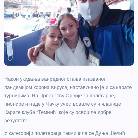
Након укидања ванредног стања изазваног
пандемијом корона вируса, настављено је и са карате
турнирима. На Првенству Србије за полетарце,
пионире и наде у Чачку учествовале су и чланице
Карате клуба “Темнић” које су освојиле добре
резултате.
У категорији полетараца такмичила се Дуња Шелић