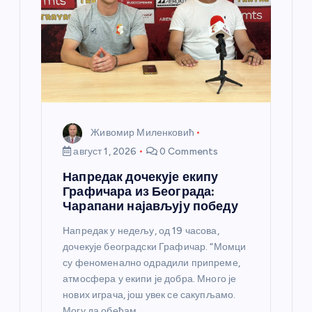
Живомир Миленковић
август 1, 2026
0 Comments
Напредак дочекује екипу
Графичара из Београда:
Чарапани најављују победу
Напредак у недељу, од 19 часова,
дочекује београдски Графичар. “Момци
су феноменално одрадили припреме,
атмосфера у екипи је добра. Много је
нових играча, још увек се сакупљамо.
Могу да обећам…