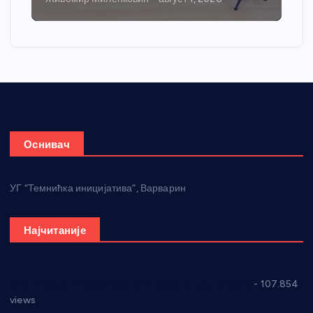
Оснивач
УГ “Темнићка иницијатива”, Варварин
Најчитаније
СНС: Осуда говора мржње и насиља над женама
- 107.854
views