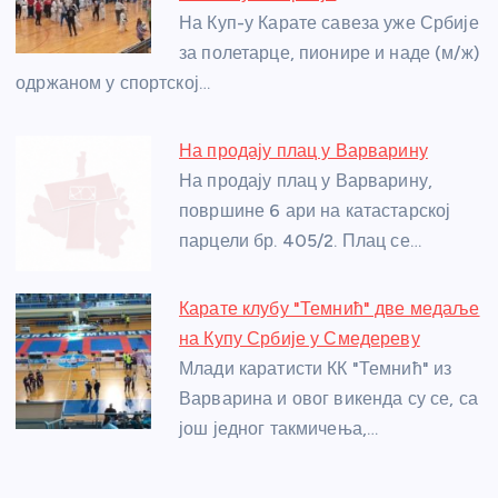
o
er
p
На Куп-у Карате савеза уже Србије
за полетарце, пионире и наде (м/ж)
k
одржаном у спортској…
На продају плац у Варварину
На продају плац у Варварину,
површине 6 ари на катастарској
парцели бр. 405/2. Плац се…
Карате клубу "Темнић" две медаље
на Купу Србије у Смедереву
Млади каратисти КК "Темнић" из
Варварина и овог викенда су се, са
још једног такмичења,…