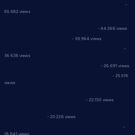
Планска искључења електричне енергије за 27.07.2022.
-
85.682 views
Горан Макрагић директор, Ђорђе Бајић спортски
директор новог прволигаша из Варварина
- 44.266 views
Цене на крушевачким пијацама
- 38.964 views
Планска искључења електричне енергије за 19.05.2021.
-
36.638 views
Реконструкција хотела “Плажа” у Варварину
- 26.691 views
Апел за помоћ породици Марковић из Варварина
- 25.518
views
Саопштење и демант Дома здравља “Др Властимир
Годић” на текст који кружи фејсбуком
- 22.150 views
Јелена Вујић-Обрадовић представник Александровца у
Парламенту Србије
- 20.226 views
Откривена илегална штампарија новца код Варварина
-
18.841 views