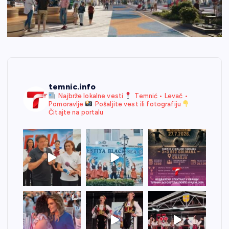
temnic.info
Najbrže lokalne vesti
Temnić • Levač •
Pomoravlje
Pošaljite vest ili fotografiju
Čitajte na portalu