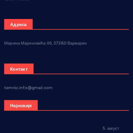
Адреса
Марина Мариновића бб, 37260 Варварин
Контакт
temnic.info@gmail.com
Најновије
Александровац спреман за 61. “Жупску бербу”
5. август