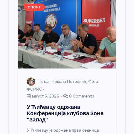
а
СПОРТ
н
к
а
Текст: Никола Петровић, Фото:
ФСРИС
август 5, 2026
0 Comments
У Ћићевцу одржана
Конференција клубова Зоне
“Запад”
У Ћићевцу је одржана прва седница