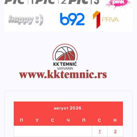
август 2026.
П
У
С
Ч
П
С
Н
1
2