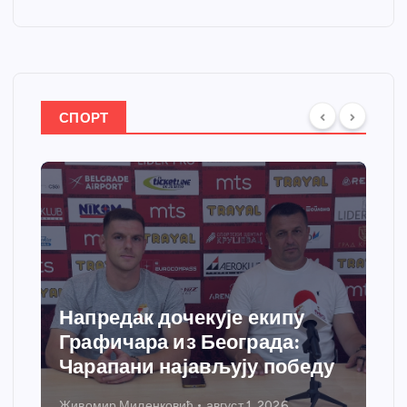
СПОРТ
Напредак дочекује екипу
Графичара из Београда:
Чарапани најављују победу
Живомир Миленковић
август 1, 2026