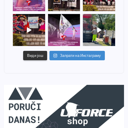
Види још
Запрати на Инстаграму