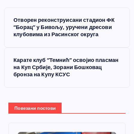
К
Отворен реконструисани стадион ФК
р
“Борац” у Бивољу, уручени дресови
клубовима из Расинског округа
е
т
Карате клуб “Темнић” освојио пласман
на Куп Србије, Зорани Бошковац
а
бронза на Купу КСУС
њ
е
Повезани постови
ч
л