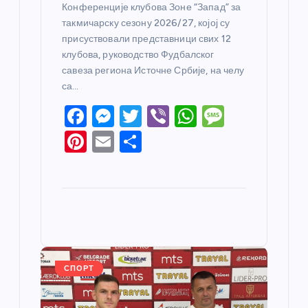
Конференције клубова Зоне “Запад” за
такмичарску сезону 2026/27, којој су
присуствовали представници свих 12
клубова, руководство Фудбалског
савеза региона Источне Србије, на челу
са…
F
M
T
Vi
W
M
a
e
w
b
h
e
Pi
E
S
c
ss
itt
er
at
ss
nt
m
h
e
e
er
s
a
er
ail
ar
b
n
A
g
e
e
o
g
p
e
st
o
er
p
k
СПОРТ