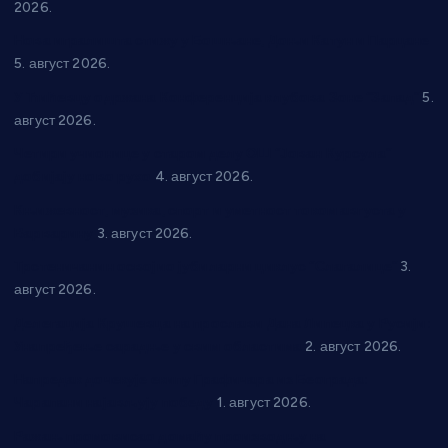
2026.
Нова игралишта стижу у Бошњане, Доњи Катун и Парцане
5. август 2026.
У Ћићевцу одржана Конференција клубова Зоне “Запад”
5.
август 2026.
Четири учионице у старом делу ОШ “Јован Курсула”
добијају ново рухо
4. август 2026.
Књижевност, музика, спорт и уметност током августа у
Варварину
3. август 2026.
Трстеничанин освојио јубиларни циклус “Слагалице”
3.
август 2026.
Делегација Крушевца на прослави Дана Липецка у Русији:
Унапређење сарадње у свим областима
2. август 2026.
Напредак дочекује екипу Графичара из Београда:
Чарапани најављују победу
1. август 2026.
Ражањ промовисао домаћу производњу на