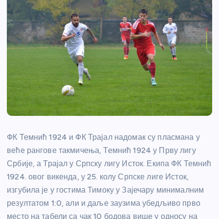
ФК Темнић 1924 и ФК Трајал надомак су пласмана у
веће рангове такмичења, Темнић 1924 у Прву лигу
Србије, а Трајал у Српску лигу Исток. Екипа ФК Темнић
1924. овог викенда, у 25. колу Српске лиге Исток,
изгубила је у гостима Тимоку у Зајечару минималним
резултатом 1:0, али и даље заузима убедљиво прво
место на табели са чак 10 бодова више у односу на