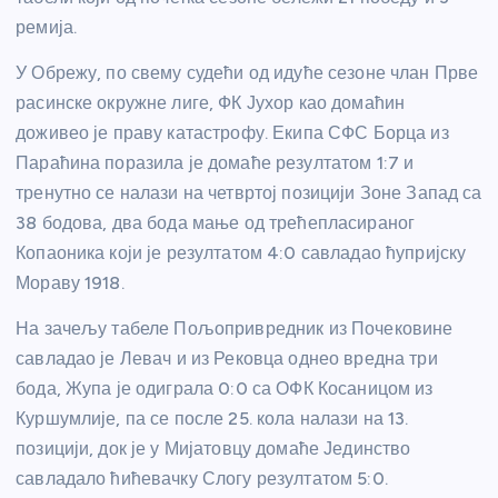
ремија.
У Обрежу, по свему судећи од идуће сезоне члан Прве
расинске окружне лиге, ФК Јухор као домаћин
доживео је праву катастрофу. Екипа СФС Борца из
Параћина поразила је домаће резултатом 1:7 и
тренутно се налази на четвртој позицији Зоне Запад са
38 бодова, два бода мање од трећепласираног
Копаоника који је резултатом 4:0 савладао ћупријску
Мораву 1918.
На зачељу табеле Пољопривредник из Почековине
савладао је Левач и из Рековца однео вредна три
бода, Жупа је одиграла 0:0 са ОФК Косаницом из
Куршумлије, па се после 25. кола налази на 13.
позицији, док је у Мијатовцу домаће Јединство
савладало ћићевачку Слогу резултатом 5:0.