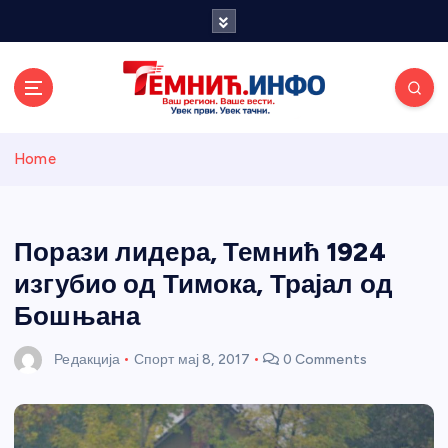
S
k
i
p
t
o
Темнићки
c
Home
o
n
информативн
t
e
Порази лидера, Темнић 1924
и портал
n
изгубио од Тимока, Трајал од
t
Бошњана
Редакција
Спорт
мај 8, 2017
0 Comments