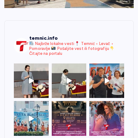
temnic.info
Najbrže lokalne vesti
Temnić • Levač •
Pomoravlje
Pošaljite vest ili fotografiju
Čitajte na portalu