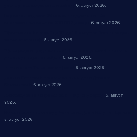
уз спортска надметања и забаву
6. август 2026.
Варварин подржао 25 нових предузетника: За
самозапошљавање по 380.000 динара
6. август 2026.
“Трстеник на Морави” од 10. до 16. августа: Богат програм
за све генерације
6. август 2026.
“Да се ради и гради по твом”: Трстеник улаже 4 милиона
динара у пројекте грађана
6. август 2026.
In memoriam: Тања Вилотијевић
6. август 2026.
Даница Петровић оживљава лик и дело Десанке
Максимовић
6. август 2026.
Александровац спреман за 61. “Жупску бербу”
5. август
2026.
Нова игралишта стижу у Бошњане, Доњи Катун и Парцане
5. август 2026.