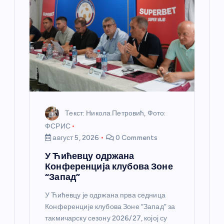
а
н
к
а
Текст: Никола Петровић, Фото:
ФСРИС
август 5, 2026
0 Comments
У Ћићевцу одржана
Конференција клубова Зоне
“Запад”
У Ћићевцу је одржана прва седница
Конференције клубова Зоне “Запад” за
такмичарску сезону 2026/27, којој су