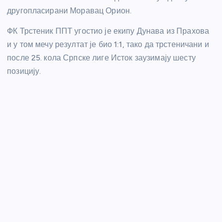
другопласирани Моравац Орион.
ФК Трстеник ППТ угостио је екипу Дунава из Прахова
и у том мечу резултат је био 1:1, тако да трстеничани и
после 25. кола Српске лиге Исток заузимају шесту
позицију.