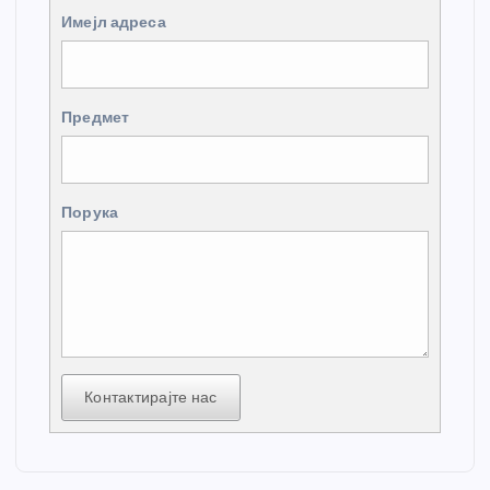
Имејл адреса
Предмет
Порука
Контактирајте нас