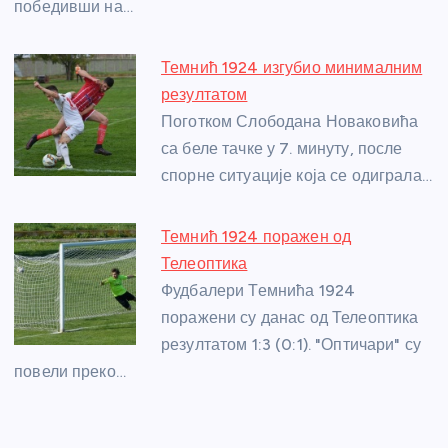
победивши на…
Темнић 1924 изгубио минималним
резултатом
Поготком Слободана Новаковића
са беле тачке у 7. минуту, после
спорне ситуације која се одиграла…
Темнић 1924 поражен од
Телеоптика
Фудбалери Темнића 1924
поражени су данас од Телеоптика
резултатом 1:3 (0:1). "Оптичари" су
повели преко…