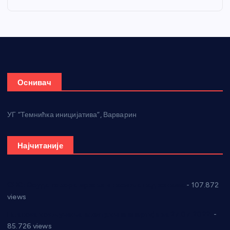
Оснивач
УГ “Темнићка иницијатива”, Варварин
Најчитаније
СНС: Осуда говора мржње и насиља над женама
- 107.872
views
Планска искључења електричне енергије за 27.07.2022.
-
85.726 views