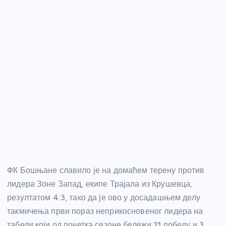
ФК Бошњане славило је на домаћем терену против
лидера Зоне Запад, екипе Трајала из Крушевца,
резултатом 4:3, тако да је ово у досадашњем делу
такмичења први пораз неприкосновеног лидера на
табели који од почетка сезоне бележи 21 победу и 3