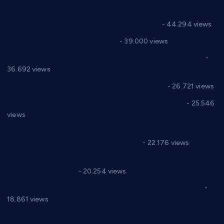
Горан Макрагић директор, Ђорђе Бајић спортски
директор новог прволигаша из Варварина
- 44.294 views
Цене на крушевачким пијацама
- 39.000 views
Планска искључења електричне енергије за 19.05.2021.
-
36.692 views
Реконструкција хотела “Плажа” у Варварину
- 26.721 views
Апел за помоћ породици Марковић из Варварина
- 25.546
views
Саопштење и демант Дома здравља “Др Властимир
Годић” на текст који кружи фејсбуком
- 22.176 views
Јелена Вујић-Обрадовић представник Александровца у
Парламенту Србије
- 20.254 views
Откривена илегална штампарија новца код Варварина
-
18.861 views