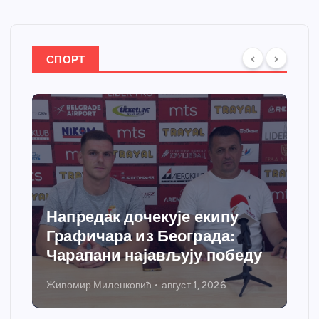
СПОРТ
Спортски центар “Ћићевац”
добија савремени систем
грејања
Никола Петровић
јул 31, 2026