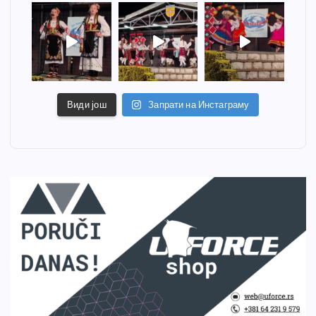
Види још
Запрати на Инстаграму