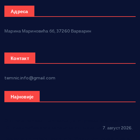
Адреса
Марина Мариновића бб, 37260 Варварин
Контакт
temnic.info@gmail.com
Најновије
Општина Ћићевац наставља да подржава предузетнике:
10 нових субвенција за самозапошљавање
7. август 2026.
Вражогрнци чувају традицију: “Михољски сусрети села”