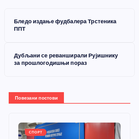
К
Бледо издање фудбалера Трстеника
р
ППТ
е
Дубљани се реванширали Рујишнику
т
за прошлогодишњи пораз
а
њ
Повезани постови
е
ч
л
СПОРТ