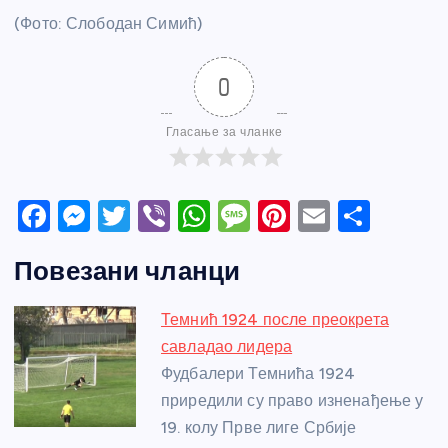
(Фото: Слободан Симић)
0
Гласање за чланке
F
M
T
Vi
W
M
Pi
E
S
a
e
w
b
h
e
nt
m
h
Повезани чланци
c
ss
itt
er
at
ss
er
ail
ar
e
e
er
s
a
e
e
Темнић 1924 после преокрета
b
n
A
g
st
савладао лидера
o
g
p
e
Фудбалери Темнића 1924
o
er
p
приредили су право изненађење у
19. колу Прве лиге Србије
k