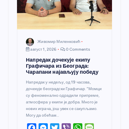
Живомир Миленковић
август 1, 2026
0 Comments
Напредак дочекује екипу
Графичара из Београда:
Чарапани најављују победу
Напредак у недељу, од 19 часова,
дочекује београдски Графичар. “Момци
су феноменално одрадили припреме,
атмосфера у екипи је добра. Много је
нових играча, још увек се сакупљамо.
Могу да обећам…
F
M
T
Vi
W
M