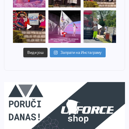
Види још
Запрати на Инстаграму