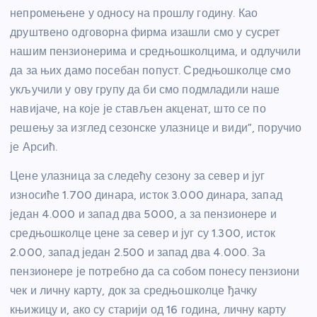
непромењене у односу на прошлу годину. Као
друштвено одговорна фирма изашли смо у сусрет
нашим пензионерима и средњошколцима, и одлучили
да за њих дамо посебан попуст. Средњошколце смо
укључили у ову групу да би смо подмладили наше
навијаче, на које је стављен акценат, што се по
решењу за изглед сезонске улазнице и види”, поручио
је Арсић.
Цене улазница за следећу сезону за север и југ
износиће 1.700 динара, исток 3.000 динара, запад
један 4.000 и запад два 5000, а за пензионере и
средњошколце цене за север и југ су 1.300, исток
2.000, запад један 2.500 и запад два 4.000. За
пензионере је потребно да са собом понесу пензиони
чек и личну карту, док за средњошколце ђачку
књижицу и, ако су старији од 16 година, личну карту