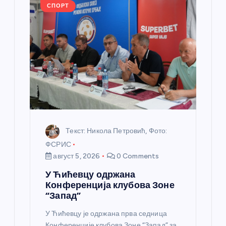
л
СПОРТ
а
н
к
а
Текст: Никола Петровић, Фото:
ФСРИС
август 5, 2026
0 Comments
У Ћићевцу одржана
Конференција клубова Зоне
“Запад”
У Ћићевцу је одржана прва седница
Конференције клубова Зоне “Запад” за