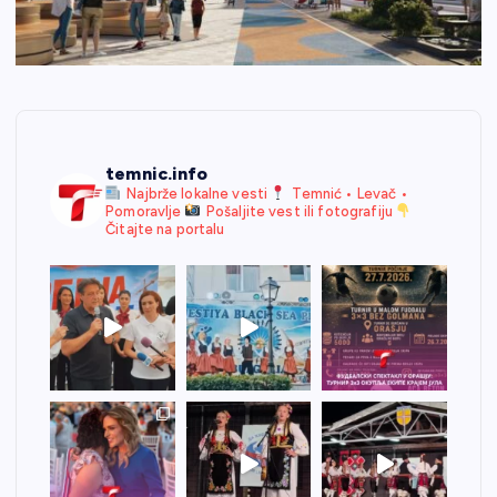
temnic.info
Najbrže lokalne vesti
Temnić • Levač •
Pomoravlje
Pošaljite vest ili fotografiju
Čitajte na portalu