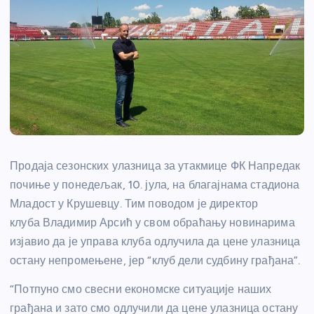
Продаја сезонских улазница за утакмице ФК Напредак
почиње у понедељак, 10. јула, на благајнама стадиона
Младост у Крушевцу. Тим поводом је директор
клуба Владимир Арсић у свом обраћању новинарима
изјавио да је управа клуба одлучила да цене улазница
остану непромењене, јер “клуб дели судбину грађана”.
“Потпуно смо свесни економске ситуације наших
грађана и зато смо одлучили да цене улазница остану