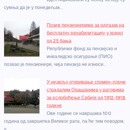
k
сумња да је у понедељак…
Позив пензионерима за одлазак на
бесплатну рехабилитацију у једној
од 25 бања
Републички фонд за пензијско и
инвалидско осигурање (ПИО)
позвао је пензионере, чија пензија не износи…
У недељу откривање спомен-плоче
страдалим Орашанима у ратовима
за ослобођење Србије од 1912-1918.
године
Ове године се навршава 100
година од завршетка Великог рата, па ће тим поводом,
у…