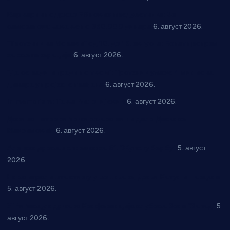
Варварин подржао 25 нових предузетника: За
самозапошљавање по 380.000 динара
6. август 2026.
“Трстеник на Морави” од 10. до 16. августа: Богат програм
за све генерације
6. август 2026.
“Да се ради и гради по твом”: Трстеник улаже 4 милиона
динара у пројекте грађана
6. август 2026.
In memoriam: Тања Вилотијевић
6. август 2026.
Даница Петровић оживљава лик и дело Десанке
Максимовић
6. август 2026.
Александровац спреман за 61. “Жупску бербу”
5. август
2026.
Нова игралишта стижу у Бошњане, Доњи Катун и Парцане
5. август 2026.
У Ћићевцу одржана Конференција клубова Зоне “Запад”
5.
август 2026.