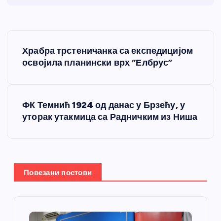
К
Храбра трстеничанка са експедицијом
р
освојила планински врх “Елбрус”
е
ФК Темнић 1924 од данас у Брзећу, у
т
уторак утакмица са Радничким из Ниша
а
њ
Повезани постови
е
ч