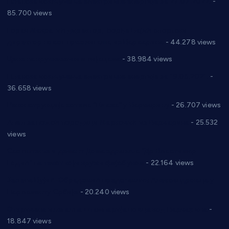
Планска искључења електричне енергије за 27.07.2022.
-
85.700 views
Горан Макрагић директор, Ђорђе Бајић спортски
директор новог прволигаша из Варварина
- 44.278 views
Цене на крушевачким пијацама
- 38.984 views
Планска искључења електричне енергије за 19.05.2021.
-
36.658 views
Реконструкција хотела “Плажа” у Варварину
- 26.707 views
Апел за помоћ породици Марковић из Варварина
- 25.532
views
Саопштење и демант Дома здравља “Др Властимир
Годић” на текст који кружи фејсбуком
- 22.164 views
Јелена Вујић-Обрадовић представник Александровца у
Парламенту Србије
- 20.240 views
Откривена илегална штампарија новца код Варварина
-
18.847 views