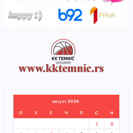
август 2026.
П
У
С
Ч
П
С
Н
1
2