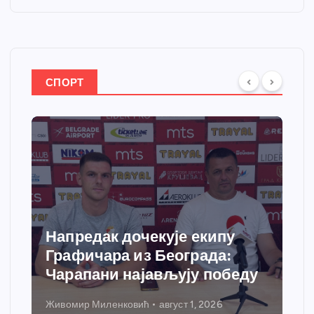
СПОРТ
Напредак дочекује екипу
Графичара из Београда:
Чарапани најављују победу
Живомир Миленковић
август 1, 2026