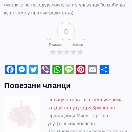
(уколико не поседују личну карту улазницу ће моћи да
купе само у пратњи родитеља).
0
Гласање за чланке
F
M
T
Vi
W
M
Pi
E
S
a
e
w
b
h
e
nt
m
h
Повезани чланци
c
ss
itt
er
at
ss
er
ail
ar
e
e
er
s
a
e
e
Полиција трага за осумњиченима
b
n
A
g
st
за убиство у центру Крушевца
o
g
p
e
Припадници Министарства
o
er
p
унутрашњих послова
идентификовали су особу за коју су