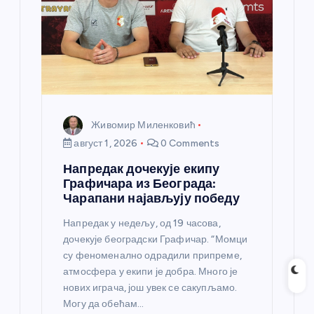
Живомир Миленковић
август 1, 2026
0 Comments
Напредак дочекује екипу
Графичара из Београда:
Чарапани најављују победу
Напредак у недељу, од 19 часова,
дочекује београдски Графичар. “Момци
су феноменално одрадили припреме,
атмосфера у екипи је добра. Много је
нових играча, још увек се сакупљамо.
Могу да обећам…