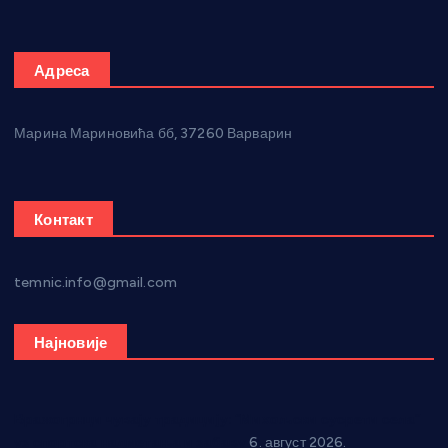
Адреса
Марина Мариновића бб, 37260 Варварин
Контакт
temnic.info@gmail.com
Најновије
Вражогрнци чувају традицију: “Михољски сусрети села”
уз спортска надметања и забаву
6. август 2026.