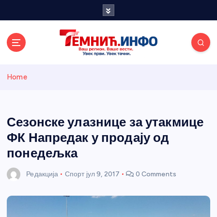
S
k
i
p
t
o
Темнићки
c
Home
o
n
информативн
t
e
Сезонске улазнице за утакмице
и портал
n
ФК Напредак у продају од
t
понедељка
Редакција
Спорт
јул 9, 2017
0 Comments