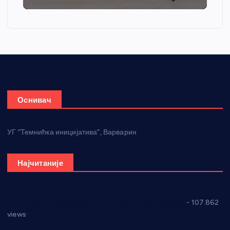
Оснивач
УГ “Темнићка иницијатива”, Варварин
Најчитаније
СНС: Осуда говора мржње и насиља над женама
- 107.862
views