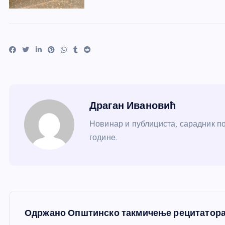
Драган Ивановић
Новинар и публициста, сарадник по
године.
К
Одржано Општинско такмичење рецитатора