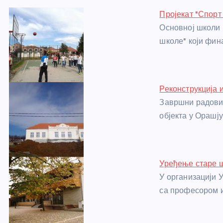
e
e
er
s
a
e
e
Пројекат "Спорт
b
n
A
g
st
Основној школи 
o
g
p
e
школе" који фи
o
er
p
k
Реконструкција 
Завршни радови 
објекта у Орашју 
Уређење старе 
У организацији 
са професором и