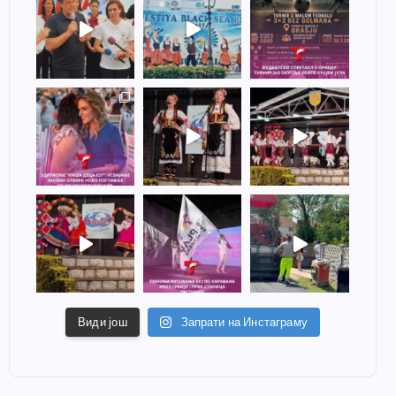
Види још
Запрати на Инстаграму