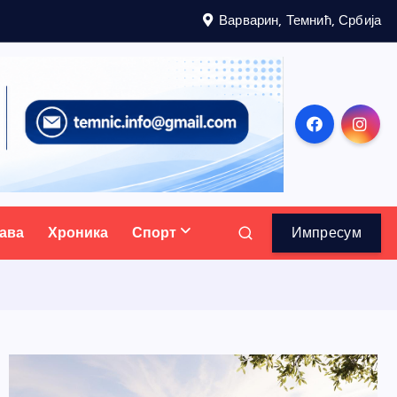
Варварин, Темнић, Србија
ава
Хроника
Спорт
Импресум