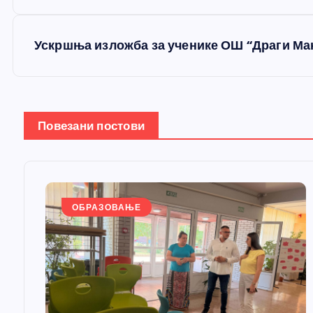
р
е
Ускршња изложба за ученике ОШ “Драги Ма
т
а
Повезани постови
њ
е
ОБРАЗОВАЊЕ
ч
л