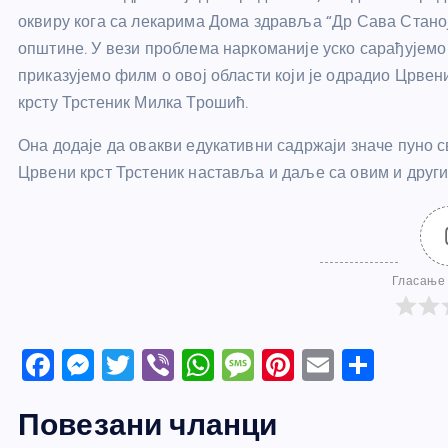
оквиру кога са лекарима Дома здравља “Др Сава Стан
општине. У вези проблема наркоманије уско сарађујем
приказујемо филм о овој области који је одрадио Црвен
крсту Трстеник Милка Трошић.
Она додаје да овакви едукативни садржаји значе пуно 
Црвени крст Трстеник наставља и даље са овим и друг
Гласање 
F
M
T
Vi
W
M
Pi
E
S
a
e
w
b
h
e
nt
m
h
Повезани чланци
c
ss
itt
er
at
ss
er
ail
ar