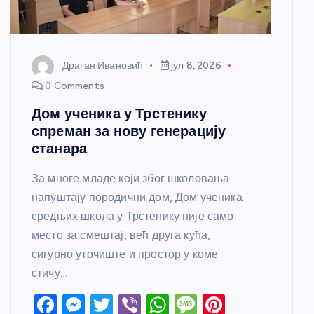
Драган Ивановић
јул 8, 2026
0 Comments
Дом ученика у Трстенику
спреман за нову генерацију
станара
За многе младе који због школовања
напуштају породични дом, Дом ученика
средњих школа у Трстенику није само
место за смештај, већ друга кућа,
сигурно уточиште и простор у коме
стичу…
F
M
T
Vi
W
M
Pi