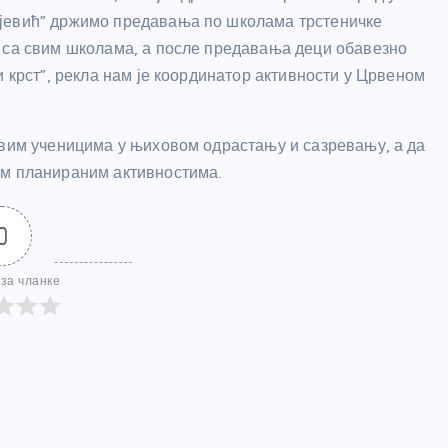
ојевић” држимо предавања по школама трстеничке
о са свим школама, а после предавања деци обавезно
и крст”, рекла нам је координатор активности у Црвеном
свим ученицима у њиховом одрастању и сазревању, а да
им планираним активностима.
0
за чланке