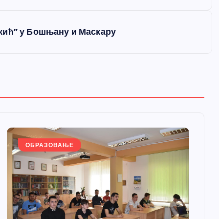
кић” у Бошњану и Маскару
ОБРАЗОВАЊЕ