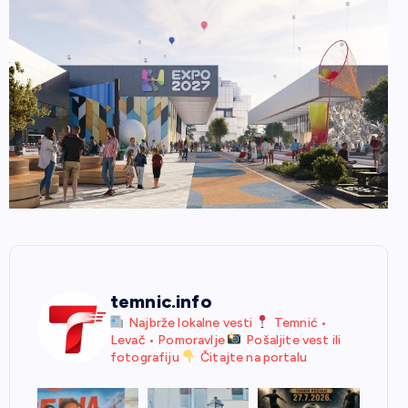
temnic.info
Najbrže lokalne vesti
Temnić •
Levač • Pomoravlje
Pošaljite vest ili
fotografiju
Čitajte na portalu