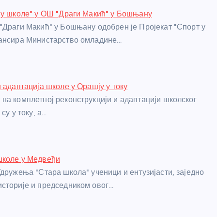
 у школе" у ОШ "Драги Макић" у Бошњану
"Драги Макић" у Бошњану одобрен је Пројекат "Спорт у
нансира Министарство омладине…
и адаптација школе у Орашју у току
на комплетној реконструкцији и адаптацији школског
су у току, а…
школе у Медвеђи
Удружења "Стара школа" ученици и ентузијасти, заједно
сторије и председником овог…