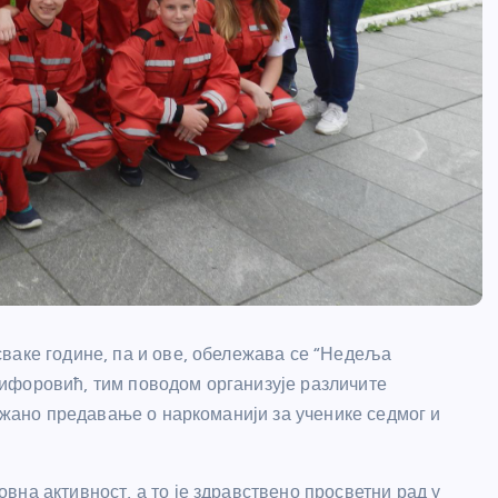
ваке године, па и ове, обележава се “Недеља
ифоровић, тим поводом организује различите
држано предавање о наркоманији за ученике седмог и
.
на активност, а то је здравствено просветни рад у