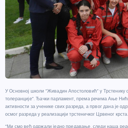
У Основној школи “Живадин Апостоловић” у Трстенику с
толеранције”. Ђачки парламент, према речима Ање Нић
активности за ученике свих разреда, а првог дана је о
осмог разреда у реализацији трстеничког Црвеног крста
“Ми смо већ одржали једно предавање, следи наша редов