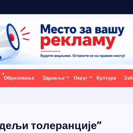
5
н
о
ативни портал
Образовање
Здравље
Округ
Култура
Заб
едељи толеранције”