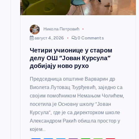
а
н
Никола Петровић
к
август 4, 2026
0 Comments
Четири учионице у старом
а
делу ОШ “Јован Курсула”
добијају ново рухо
Председница општине Варварин др
Виолета Лутовац Ђурђевић, заједно са
својим помоћником Немањом Чолићем,
посетила је Основну школу “Јован
Курсула”, где је са директорком школе
Александром Ракић обишла простор у
којем…