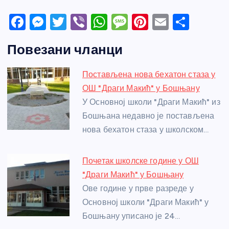
F
M
T
Vi
W
M
Pi
E
S
a
e
w
b
h
e
nt
m
h
Повезани чланци
c
ss
itt
er
at
ss
er
ail
ar
e
e
er
s
a
e
e
Постављена нова бехатон стаза у
b
n
A
g
st
ОШ "Драги Макић" у Бошњану
o
g
p
e
У Основној школи "Драги Макић" из
o
er
p
Бошњана недавно је постављена
нова бехатон стаза у школском…
k
Почетак школске године у ОШ
"Драги Макић" у Бошњану
Ове године у прве разреде у
Основној школи "Драги Макић" у
Бошњану уписано је 24…