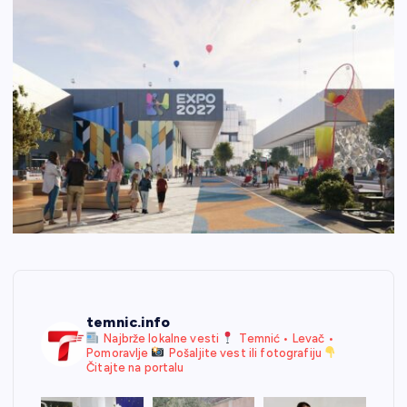
temnic.info
Najbrže lokalne vesti
Temnić • Levač •
Pomoravlje
Pošaljite vest ili fotografiju
Čitajte na portalu