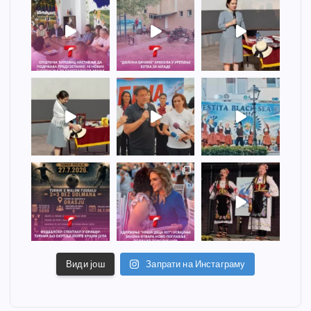
Види још
Запрати на Инстаграму