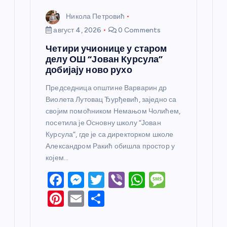
Никола Петровић
август 4, 2026
0 Comments
Четири учионице у старом
делу ОШ “Јован Курсула”
добијају ново рухо
Председница општине Варварин др
Виолета Лутовац Ђурђевић, заједно са
својим помоћником Немањом Чолићем,
посетила је Основну школу “Јован
Курсула”, где је са директорком школе
Александром Ракић обишла простор у
којем…
F
M
T
Vi
W
M
a
e
w
b
h
e
Pi
E
S
c
ss
itt
er
at
ss
nt
m
h