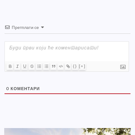
k
Претплати се
{}
[+]
0
КОМЕНТАРИ