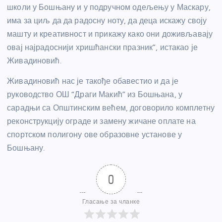
школи у Бошњану и у подручном одељењу у Маскару,
има за циљ да да радосну ноту, да деца искажу своју
машту и креативност и прикажу како они доживљавају
овај најрадоснији хришћански празник”, истакао је
Живадиновић.
Живадиновић нас је такође обавестио и да је
руководство ОШ “Драги Макић” из Бошњана, у
сарадњи са Општинским већем, договорило комплетну
реконструкцију ограде и замену жичане оплате на
спортском полигону ове образовне установе у
Бошњану.
0
Гласање за чланке