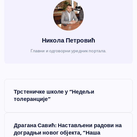
Никола Петровић
Главни и одговорни уредник портала.
К
Трстеничке школе у “Недељи
р
толеранције”
е
Драгана Савић: Настављени радови на
т
доградњи новог објекта, “Наша