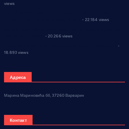
views
Саопштење и демант Дома здравља “Др Властимир
Годић” на текст који кружи фејсбуком
- 22.184 views
Јелена Вујић-Обрадовић представник Александровца у
Парламенту Србије
- 20.266 views
Откривена илегална штампарија новца код Варварина
-
18.893 views
Адреса
Марина Мариновића бб, 37260 Варварин
Контакт