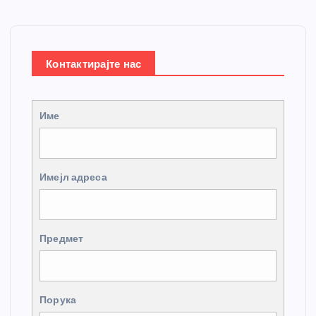
Контактирајте нас
Име
Имејл адреса
Предмет
Порука