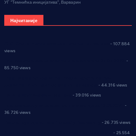
УГ “Темнићка иницијатива”, Варварин
Најчитаније
СНС: Осуда говора мржње и насиља над женама
- 107.884
views
Планска искључења електричне енергије за 27.07.2022.
-
85.750 views
Горан Макрагић директор, Ђорђе Бајић спортски
директор новог прволигаша из Варварина
- 44.316 views
Цене на крушевачким пијацама
- 39.016 views
Планска искључења електричне енергије за 19.05.2021.
-
36.726 views
Реконструкција хотела “Плажа” у Варварину
- 26.735 views
Апел за помоћ породици Марковић из Варварина
- 25.554