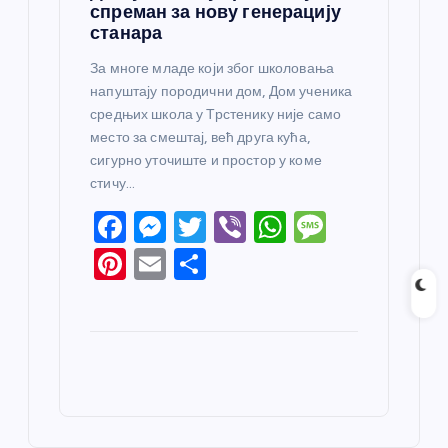
спреман за нову генерацију
станара
За многе младе који због школовања
напуштају породични дом, Дом ученика
средњих школа у Трстенику није само
место за смештај, већ друга кућа,
сигурно уточиште и простор у коме
стичу…
F
M
T
Vi
W
M
a
e
w
b
h
e
Pi
E
S
c
ss
itt
er
at
ss
nt
m
h
e
e
er
s
a
er
ail
ar
b
n
A
g
e
e
o
g
p
e
st
o
er
p