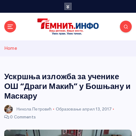
S
k
i
p
t
o
Темнићки
c
Home
o
n
информативн
t
e
Ускршња изложба за ученике
и портал
n
ОШ “Драги Макић” у Бошњану и
t
Маскару
Никола Петровић
Образовање
април 13, 2017
0 Comments