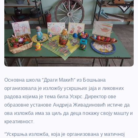
Основна школа “Драги Макић” из Бошњана
организовала је изложбу ускршњих јаја и ликовних
радова којима је тема била Ускрс. Директор ове
образовне установе Андрија Живадиновић истиче да
ова изложба има за циљ да деца покажу своју машту и
креативност.
“Ускршња изложба, која је организована у матичној