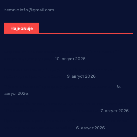
temnic.info@gmail.com
Најновије
Спрема се рок спектакл у Варварину: “Трећа смена” 14.
августа у центру града
10. август 2026.
Вече за памћење у Брусу: “Trio Maracto” одушевио
публику на Градском базену
9. август 2026.
“Долина Бачине” кренула у уређење кутка за младе
8.
август 2026.
Општина Ћићевац наставља да подржава предузетнике:
10 нових субвенција за самозапошљавање
7. август 2026.
Вражогрнци чувају традицију: “Михољски сусрети села”
уз спортска надметања и забаву
6. август 2026.