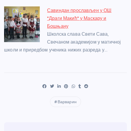
Савиндан прослављен у ОШ
"Драги Макић" у Маскару и
Бошњану
Школска слава Свети Сава,
Свечаном академијом у матичној
школи и приредбом ученика нижих разреда у…
Варварин