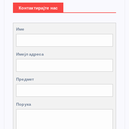
Контактирајте нас
Име
Имејл адреса
Предмет
Порука