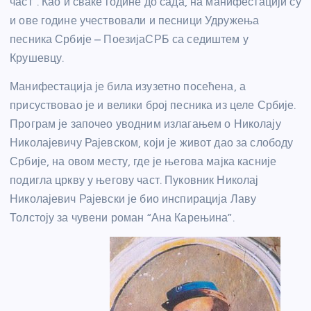
част”. Као и сваке године до сада, на манифестацији су
и ове године учествовали и песници Удружења
песника Србије – ПоезијаСРБ са седиштем у
Крушевцу.
Манифестација је била изузетно посећена, а
присуствовао је и велики број песника из целе Србије.
Програм је започео уводним излагањем о Николају
Николајевичу Рајевском, који је живот дао за слободу
Србије, на овом месту, где је његова мајка касније
подигла цркву у његову част. Пуковник Николај
Николајевич Рајевски је био инспирација Лаву
Толстоју за чувени роман “Ана Карењина”.