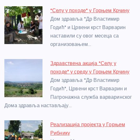
e
e
er
s
a
e
e
"Селу у походе" у Горњем Крчину
b
n
A
g
st
Дом здравља "Др Властимир
o
g
p
e
Годић" и Црвени крст Варварин
o
er
p
наставили су овог месеца са
организовањем…
k
Здравствена акција "Селу у
походе" у среду у Горњем Крчину
Дом здравља "Др Властимир
Годић", Црвени крст Варварин и
Патронажна служба варваринског
Дома здравља настављају…
Реализација пројекта у Горњем
Рибнику