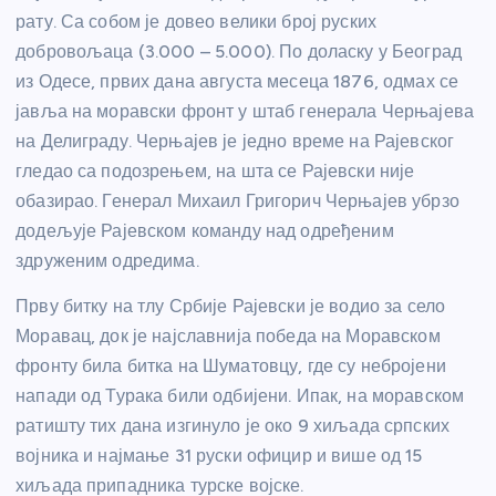
рату. Са собом је довео велики број руских
добровољаца (3.000 – 5.000). По доласку у Београд
из Одесе, првих дана августа месеца 1876, одмах се
јавља на моравски фронт у штаб генерала Черњајева
на Делиграду. Черњајев је једно време на Рајевског
гледао са подозрењем, на шта се Рајевски није
обазирао. Генерал Михаил Григорич Черњајев убрзо
додељује Рајевском команду над одређеним
здруженим одредима.
Прву битку на тлу Србије Рајевски је водио за село
Моравац, док је најславнија победа на Моравском
фронту била битка на Шуматовцу, где су небројени
напади од Турака били одбијени. Ипак, на моравском
ратишту тих дана изгинуло је око 9 хиљада српских
војника и најмање 31 руски официр и више од 15
хиљада припадника турске војске.