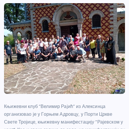
Књижевни клуб “Велимир Рајић” из Алексинца
организовао је у Горњем Адровцу, у Порти Цркве
Свете Тројице, књижевну манифестацију “Рајевском у