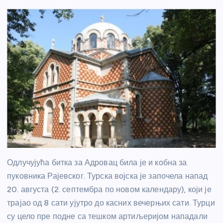
Одлучујућа битка за Адровац била је и кобна за
пуковника Рајевског. Турска војска је започела напад
20. августа (2. септембра по новом календару), који је
трајао од 8 сати ујутро до касних вечерњих сати. Турци
су цело пре подне са тешком артиљеријом нападали