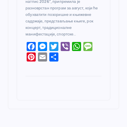
натпис 2026”, припремила је
разноврстан програм за август, који ће
обухватити позоришне и књижевне
садржаје, представљање књиге, рок
концерт, традиционалне
манифестације, спортске…
F
M
T
Vi
W
M
a
e
w
b
h
e
Pi
E
S
c
ss
itt
er
at
ss
nt
m
h
e
e
er
s
a
er
ail
ar
b
n
A
g
e
e
o
g
p
e
st
o
er
p
k