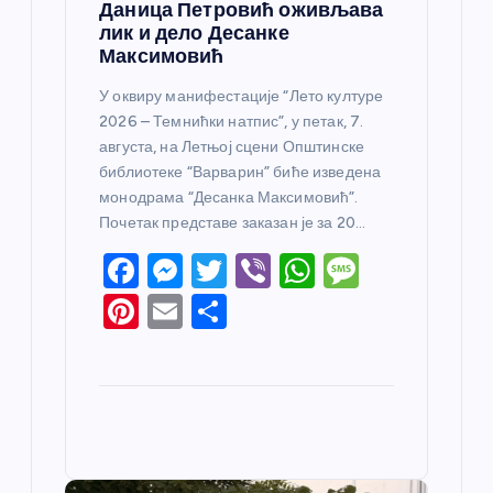
Даница Петровић оживљава
лик и дело Десанке
Максимовић
У оквиру манифестације “Лето културе
2026 – Темнићки натпис”, у петак, 7.
августа, на Летњој сцени Општинске
библиотеке “Варварин” биће изведена
монодрама “Десанка Максимовић”.
Почетак представе заказан је за 20…
F
M
T
Vi
W
M
a
e
w
b
h
e
Pi
E
S
c
ss
itt
er
at
ss
nt
m
h
e
e
er
s
a
er
ail
ar
b
n
A
g
e
e
o
g
p
e
st
o
er
p