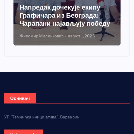
Спортски центар “Ћићевац”
добија савремени систем
грејања
Никола Петровић
јул 31, 2026
Оснивач
УГ “Темнићка иницијатива”, Варварин