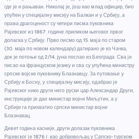
где је и рањаван. Николај је, још као млад официр, био
упућен у специјалну мисију на Балкан и у Србију, а
права драгоценост су четири писма пуковника
Рајевског из 1867. године приликом његовог првог
доласка у Србију. Прво писмо од 15. маја по старом
(30. маја по новом календару) датирано је из Чачка,
док је потоње од 2/14. јуна послао из Београда. Сва је
писао на француском језику и сва су упућена министру
српске војске пуковнику Блазнавцу. За путовање у
Србију и Босну, у специјалну мисију, одабрао је
Рајевског нико други него руски цар Александар Други,
инструкције је дао министар војни Миљутин, а у
Србији га прихватио српски министар војни
Блазнавац.
Девет година касније, други долазак пуковника
Рајевског је 1876.г. као добровољац у Српско-турском