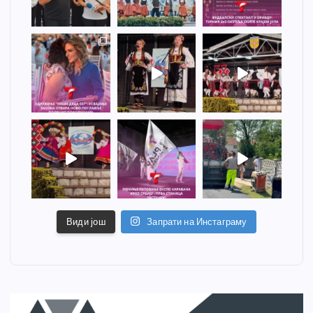
Види још
Запрати на Инстаграму