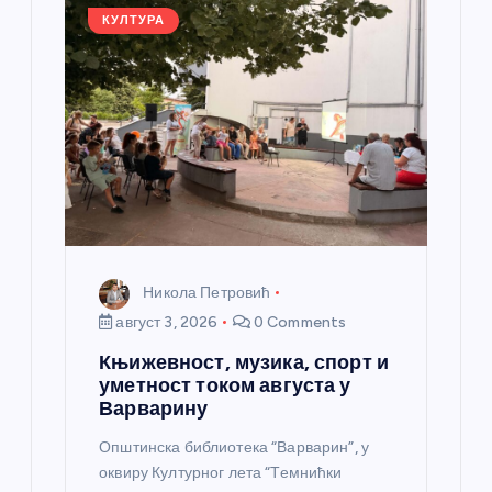
k
КУЛТУРА
Никола Петровић
август 3, 2026
0 Comments
Књижевност, музика, спорт и
уметност током августа у
Варварину
Општинска библиотека “Варварин”, у
оквиру Културног лета “Темнићки