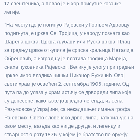
17 свештеника, а певао је и хор присутне козачке
легије.
“На месту где је погинуо Рајевски у Горњем Адровцу
подигнута је црква Св. Тројица, у народу позната као
Шарена црква, Црква љубави или Руска црква. Плац
за градњу цркве откупила је српска краљица Наталија
Обреновић, а изградњу је платила грофица Марија,
снаха пуковника Рајевског. Велику је улогу при градњи
цркве имао владика нишки Никанор Ружичић. Овај
свети храм је освећен 2. септембра 1903. године. Од
пута па до улаза у храм истичу се дрвореди липа које
су донесене, како каже још једна легенда, из села
Разумовске у Украјини, са некадашњег имања грофа
Рајевских. Свето словенско дрво, липа, наткриљује на
овом месту, ваљда као нигде другде, и легенду и
стварност о рату 1876. у којем је братство по оружју