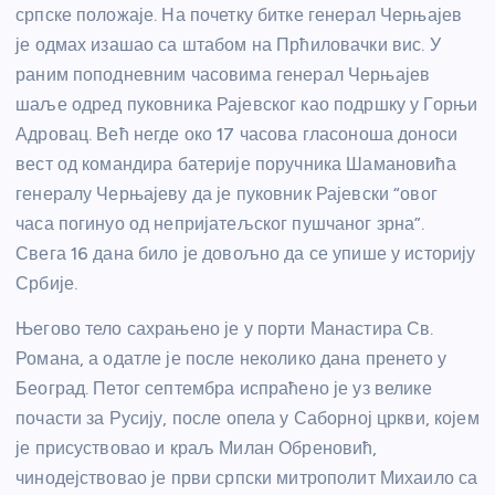
српске положаје. На почетку битке генерал Черњајев
је одмах изашао са штабом на Прћиловачки вис. У
раним поподневним часовима генерал Черњајев
шаље одред пуковника Рајевског као подршку у Горњи
Адровац. Већ негде око 17 часова гласоноша доноси
вест од командира батерије поручника Шамановића
генералу Черњајеву да је пуковник Рајевски “овог
часа погинуо од непријатељског пушчаног зрна”.
Свега 16 дана било је довољно да се упише у историју
Србије.
Његово тело сахрањено је у порти Манастира Св.
Романа, а одатле је после неколико дана пренето у
Београд. Петог септембра испраћено је уз велике
почасти за Русију, после опела у Саборној цркви, којем
је присуствовао и краљ Милан Обреновић,
чинодејствовао је први српски митрополит Михаило са