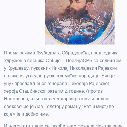
Према речима Љубодрага Обрадовића, председника
Удружења песника Србије – ПоезијаСРБ са седиштем
у Крушевцу, пуковник Николај Николајевич Рајевски
потиче из угледне руске племићке породице. Био је
унук прослављеног генерала Николаја Рајевског,
хероја Отаџбинског рата 1812. године, (против
Наполеона, а његов легендарни ратнички подвиг
овековечио је Лав Толстој у роману “Рат и мир”) по
којем је и добио име.
И његов отац, који се такође звао Николај Николајевич