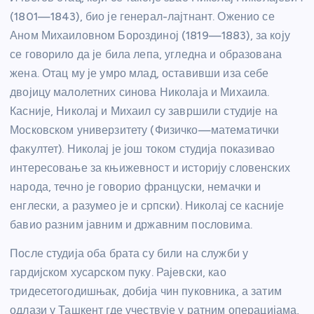
(1801—1843), био је генерал-лајтнант. Оженио се
Аном Михаиловном Бороздиној (1819—1883), за коју
се говорило да је била лепа, угледна и образована
жена. Отац му је умро млад, оставивши иза себе
двојицу малолетних синова Николаја и Михаила.
Касније, Николај и Михаил су завршили студије на
Московском универзитету (Физичко—математички
факултет). Николај је још током студија показивао
интересовање за књижевност и историју словенских
народа, течно је говорио француски, немачки и
енглески, а разумео је и српски). Николај се касније
бавио разним јавним и државним пословима.
После студија оба брата су били на служби у
гардијском хусарском пуку. Рајевски, као
тридесетогодишњак, добија чин пуковника, а затим
одлази у Ташкент где учествује у ратним операцијама,