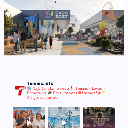
temnic.info
Najbrže lokalne vesti
Temnić • Levač •
Pomoravlje
Pošaljite vest ili fotografiju
Čitajte na portalu