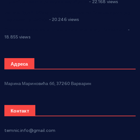
Годић” на текст који кружи фејсбуком
- 22.168 views
Јелена Вујић-Обрадовић представник Александровца у
Парламенту Србије
- 20.246 views
Откривена илегална штампарија новца код Варварина
-
18.855 views
Адреса
Марина Мариновића бб, 37260 Варварин
Контакт
temnic.info@gmail.com