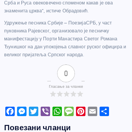
Срба и Руса овековечено споменом какав је ова
знаменита црква”, истиче Обрадовић.
Удружење песника Србије – ПоезијаСРБ, у част
пуковника Рајевског, организовало је песничку
манифестацију у Порти Манастира Светог Романа
Ђунишког на дан упокојења славног руског официра и
великог пријатеља Српског народа.
0
Гласање за чланке
F
M
T
Vi
W
M
Pi
E
S
a
e
w
b
h
e
nt
m
h
Повезани чланци
c
ss
itt
er
at
ss
er
ail
ar