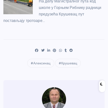
На делу Магистралног пута код
школе у Горњем Рибнику радници
предузећа Крушевац пут
постављају тротоаре…
Алексинац
Крушевац