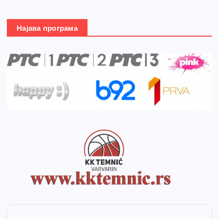
Најава програма