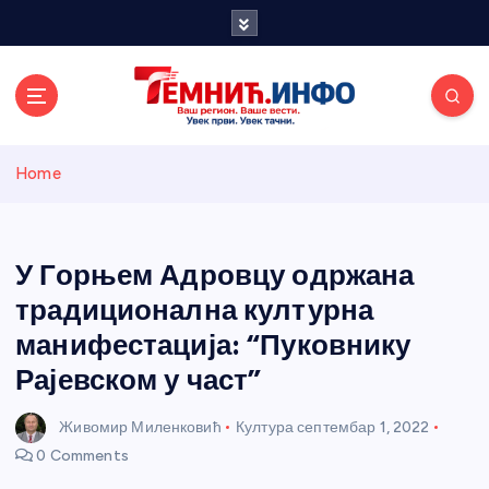
S
k
i
p
t
o
Темнићки
c
Home
o
n
информативн
t
e
У Горњем Адровцу одржана
и портал
n
традиционална културна
t
манифестација: “Пуковнику
Рајевском у част”
Живомир Миленковић
Култура
септембар 1, 2022
0 Comments