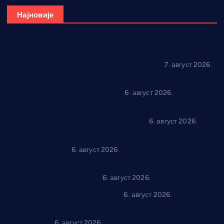
Најновије
Општина Ћићевац наставља да подржава предузетнике:
10 нових субвенција за самозапошљавање
7. август 2026.
Вражогрнци чувају традицију: “Михољски сусрети села”
уз спортска надметања и забаву
6. август 2026.
Варварин подржао 25 нових предузетника: За
самозапошљавање по 380.000 динара
6. август 2026.
“Трстеник на Морави” од 10. до 16. августа: Богат програм
за све генерације
6. август 2026.
“Да се ради и гради по твом”: Трстеник улаже 4 милиона
динара у пројекте грађана
6. август 2026.
In memoriam: Тања Вилотијевић
6. август 2026.
Даница Петровић оживљава лик и дело Десанке
Максимовић
6. август 2026.