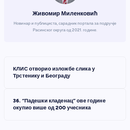
Живомир Миленковић
Новинар и публициста, сарадник портала за подручје
Расинског округа од 2021. године.
К
КЛИС отворио изложбе слика у
р
Трстенику и Београду
е
36. “Падешки кладенац” ове године
т
окупио више од 200 учесника
а