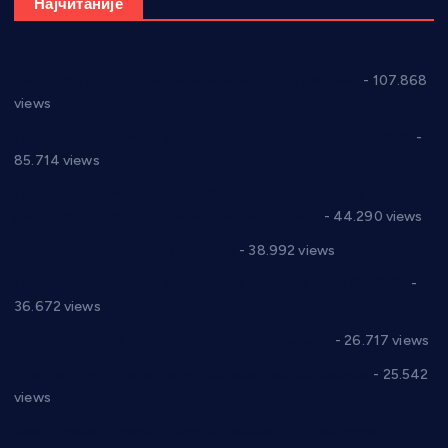
Најчитаније
СНС: Осуда говора мржње и насиља над женама
- 107.868
views
Планска искључења електричне енергије за 27.07.2022.
-
85.714 views
Горан Макрагић директор, Ђорђе Бајић спортски
директор новог прволигаша из Варварина
- 44.290 views
Цене на крушевачким пијацама
- 38.992 views
Планска искључења електричне енергије за 19.05.2021.
-
36.672 views
Реконструкција хотела “Плажа” у Варварину
- 26.717 views
Апел за помоћ породици Марковић из Варварина
- 25.542
views
Саопштење и демант Дома здравља “Др Властимир