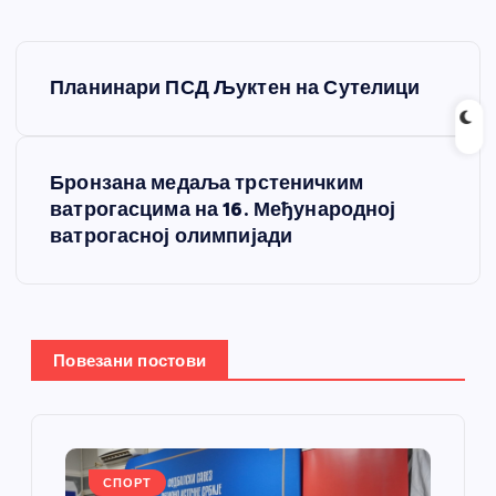
К
Планинари ПСД Љуктен на Сутелици
р
е
Бронзана медаља трстеничким
ватрогасцима на 16. Међународној
т
ватрогасној олимпијади
а
њ
Повезани постови
е
ч
СПОРТ