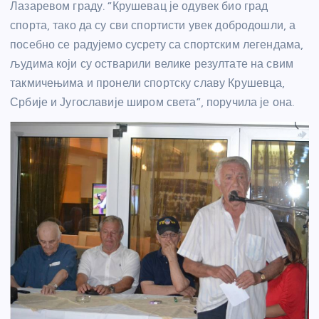
Лазаревом граду. “Крушевац је одувек био град
спорта, тако да су сви спортисти увек добродошли, а
посебно се радујемо сусрету са спортским легендама,
људима који су остварили велике резултате на свим
такмичењима и пронели спортску славу Крушевца,
Србије и Југославије широм света”, поручила је она.