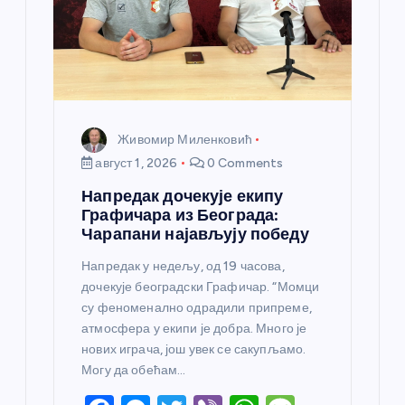
Живомир Миленковић
август 1, 2026
0 Comments
Напредак дочекује екипу
Графичара из Београда:
Чарапани најављују победу
Напредак у недељу, од 19 часова,
дочекује београдски Графичар. “Момци
су феноменално одрадили припреме,
атмосфера у екипи је добра. Много је
нових играча, још увек се сакупљамо.
Могу да обећам…