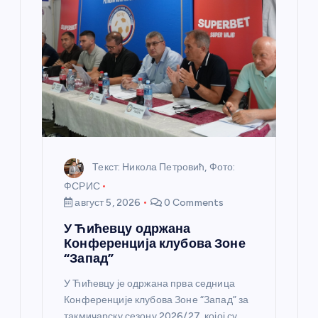
л
а
н
к
а
Текст: Никола Петровић, Фото:
ФСРИС
август 5, 2026
0 Comments
У Ћићевцу одржана
Конференција клубова Зоне
“Запад”
У Ћићевцу је одржана прва седница
Конференције клубова Зоне “Запад” за
такмичарску сезону 2026/27, којој су