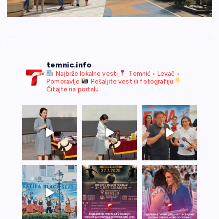
temnic.info
Najbrže lokalne vesti
Temnić • Levač •
Pomoravlje
Pošaljite vest ili fotografiju
Čitajte na portalu