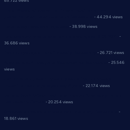
85.722 views
Горан Макрагић директор, Ђорђе Бајић спортски
директор новог прволигаша из Варварина
- 44.294 views
Цене на крушевачким пијацама
- 38.998 views
Планска искључења електричне енергије за 19.05.2021.
-
36.686 views
Реконструкција хотела “Плажа” у Варварину
- 26.721 views
Апел за помоћ породици Марковић из Варварина
- 25.546
views
Саопштење и демант Дома здравља “Др Властимир
Годић” на текст који кружи фејсбуком
- 22.174 views
Јелена Вујић-Обрадовић представник Александровца у
Парламенту Србије
- 20.254 views
Откривена илегална штампарија новца код Варварина
-
18.861 views