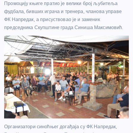
Промоцију књиге пратио је велики број љубитеља
фудбала, бивших играча и тренера, чланова управе
ФК Напредак, а присуствовао је и заменик
председника Скупштине града Синиша Максимовић.
Организатори синоћњег догађаја су ФК Напредак,