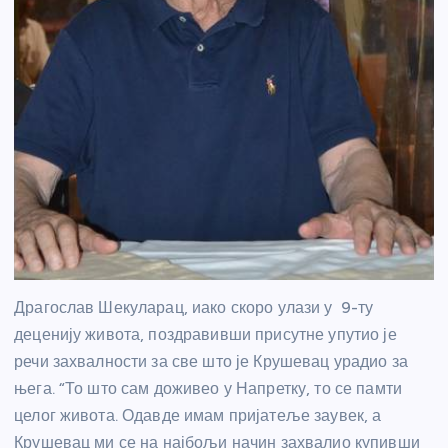
Драгослав Шекуларац, иако скоро улази у 9-ту
деценију живота, поздравивши присутне упутио је
речи захвалности за све што је Крушевац урадио за
њега. “То што сам доживео у Напретку, то се памти
целог живота. Одавде имам пријатеље заувек, а
Крушевац ми се на најбољи начин захвалио купивши