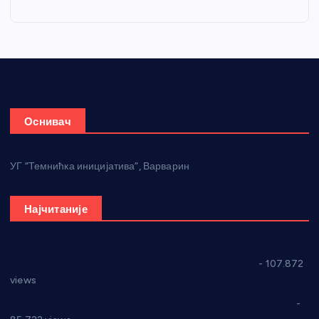
Оснивач
УГ “Темнићка иницијатива”, Варварин
Најчитаније
СНС: Осуда говора мржње и насиља над женама
- 107.872
views
Планска искључења електричне енергије за 27.07.2022.
-