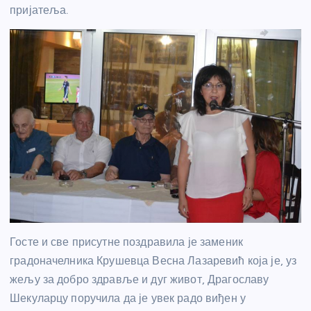
пријатеља.
Госте и све присутне поздравила је заменик
градоначелника Крушевца Весна Лазаревић која је, уз
жељу за добро здравље и дуг живот, Драгославу
Шекуларцу поручила да је увек радо виђен у