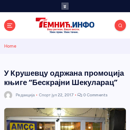
S
k
i
p
t
o
Темнићки
c
Home
o
n
информативн
t
e
У Крушевцу одржана промоција
и портал
n
књиге “Бескрајни Шекуларац”
t
Редакција
Спорт
јул 22, 2017
0 Comments