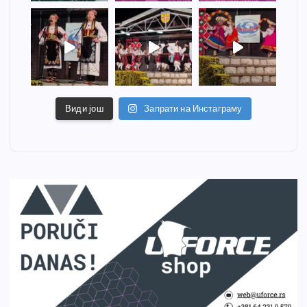
Види још
Запрати на Инстаграму