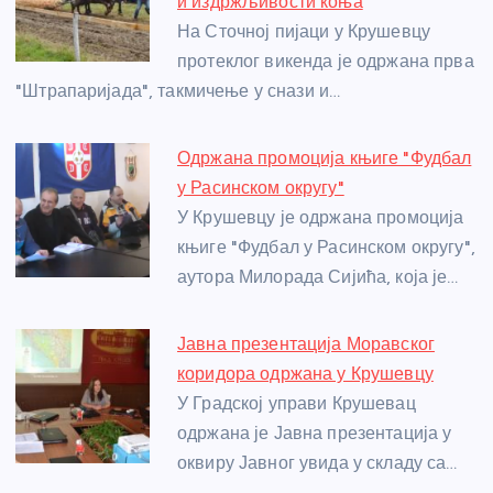
o
g
p
e
и издржљивости коња
o
er
p
На Сточној пијаци у Крушевцу
протеклог викенда је одржана прва
k
"Штрапаријада", такмичење у снази и…
Одржана промоција књиге "Фудбал
у Расинском округу"
У Крушевцу је одржана промоција
књиге "Фудбал у Расинском округу",
аутора Милорада Сијића, која је…
Јавна презентација Моравског
коридора одржана у Крушевцу
У Градској управи Крушевац
одржана је Јавна презентација у
оквиру Јавног увида у складу са…