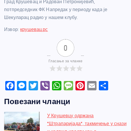
Град Крушевац и Радован Петронијевић,
потпредседник ФК Напредак у периоду када је
Шекуларац радио у нашем клубу.
Извор:
крушевац.рс
0
Гласање за чланке
F
M
T
Vi
W
M
Pi
E
S
a
e
w
b
h
e
nt
m
h
Повезани чланци
c
ss
itt
er
at
ss
er
ail
ar
e
e
er
s
a
e
e
У Крушевцу одржана
b
n
A
g
st
"Штрапаријада", такмичење у снази