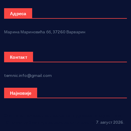
Адреса
Марина Мариновића бб, 37260 Варварин
Контакт
temnic.info@gmail.com
Најновије
Општина Ћићевац наставља да подржава предузетнике:
10 нових субвенција за самозапошљавање
7. август 2026.