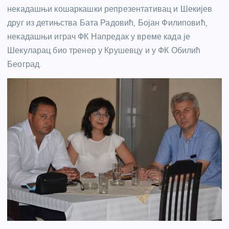
некадашњи кошаркашки репрезентативац и Шекијев
друг из детињства Бата Радовић, Бојан Филиповић,
некадашњи играч ФК Напредак у време када је
Шекуларац био тренер у Крушевцу и у ФК Обилић
Београд.