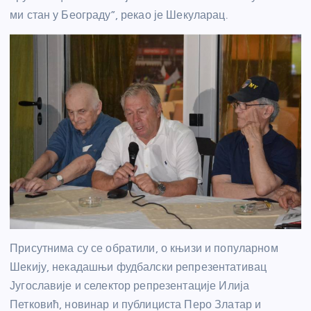
ми стан у Београду”, рекао је Шекуларац.
Присутнима су се обратили, о књизи и популарном
Шекију, некадашњи фудбалски репрезентативац
Југославије и селектор репрезентације Илија
Петковић, новинар и публициста Перо Златар и