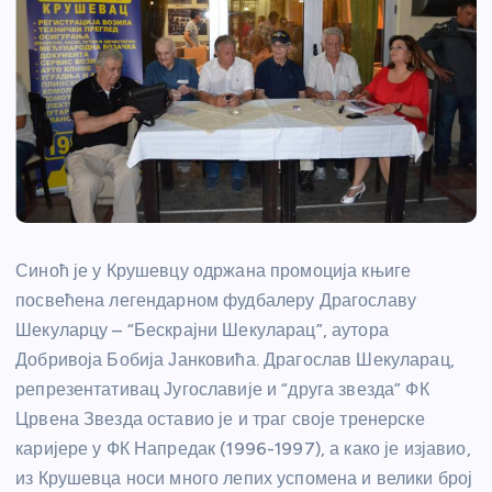
Синоћ је у Крушевцу одржана промоција књиге
посвећена легендарном фудбалеру Драгославу
Шекуларцу – “Бескрајни Шекуларац”, аутора
Добривоја Бобија Јанковића. Драгослав Шекуларац,
репрезентативац Југославије и “друга звезда” ФК
Црвена Звезда оставио је и траг своје тренерске
каријере у ФК Напредак (1996-1997), а како је изјавио,
из Крушевца носи много лепих успомена и велики број