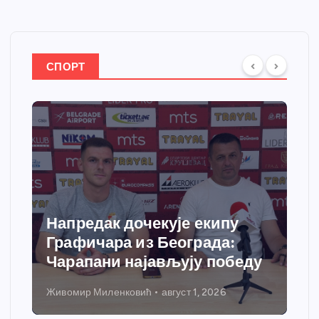
СПОРТ
Спортски центар “Ћићевац”
добија савремени систем
грејања
Никола Петровић
јул 31, 2026