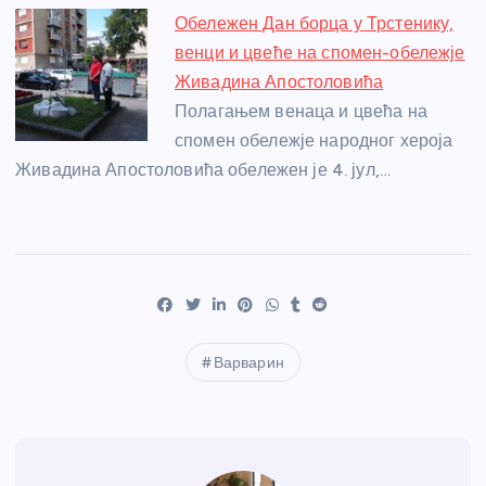
Обележен Дан борца у Трстенику,
венци и цвеће на спомен-обележје
Живадина Апостоловића
Полагањем венаца и цвећа на
спомен обележје народног хероја
Живадина Апостоловића обележен је 4. јул,…
Варварин