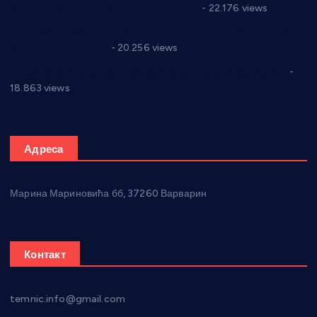
Годић” на текст који кружи фејсбуком
- 22.176 views
Јелена Вујић-Обрадовић представник Александровца у
Парламенту Србије
- 20.256 views
Откривена илегална штампарија новца код Варварина
-
18.863 views
Адреса
Марина Мариновића бб, 37260 Варварин
Контакт
temnic.info@gmail.com