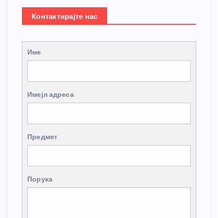
Контактирајте нас
Име
Имејл адреса
Предмет
Порука