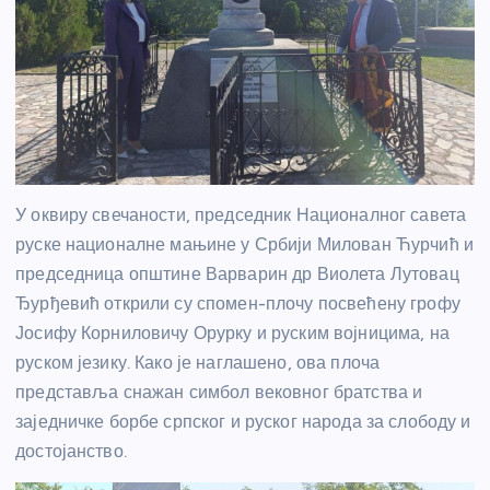
У оквиру свечаности, председник Националног савета
руске националне мањине у Србији Милован Ћурчић и
председница општине Варварин др Виолета Лутовац
Ђурђевић открили су спомен-плочу посвећену грофу
Јосифу Корниловичу Орурку и руским војницима, на
руском језику. Како је наглашено, ова плоча
представља снажан симбол вековног братства и
заједничке борбе српског и руског народа за слободу и
достојанство.