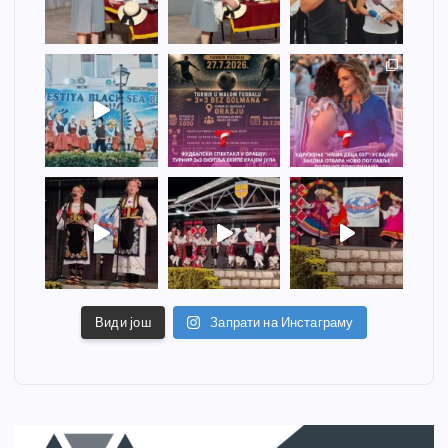
Види још
Запрати на Инстаграму