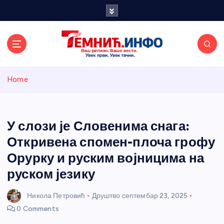
S
k
i
p
t
o
Темнићки
c
Home
o
n
информативн
t
e
У слози је Словенима снага:
и портал
n
Откривена спомен-плоча грофу
t
Орурку и руским војницима на
руском језику
Никола Петровић
Друштво
септембар 23, 2025
0 Comments