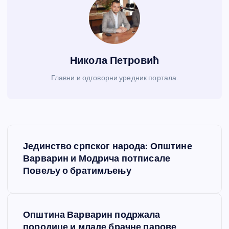
Никола Петровић
Главни и одговорни уредник портала.
К
Јединство српског народа: Општине
р
Варварин и Модрича потписале
Повељу о братимљењу
е
т
Општина Варварин подржала
породице и младе брачне парове