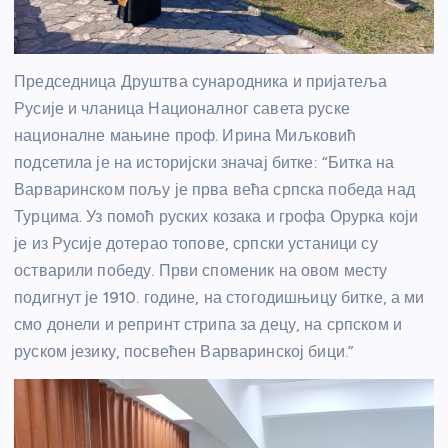
Председница Друштва сународника и пријатеља
Русије и чланица Националног савета руске
националне мањине проф. Ирина Миљковић
подсетила је на историјски значај битке: “Битка на
Варваринском пољу је прва већа српска победа над
Турцима. Уз помоћ руских козака и грофа Орурка који
је из Русије дотерао топове, српски устаници су
остварили победу. Први споменик на овом месту
подигнут је 1910. године, на стогодишњицу битке, а ми
смо донели и репринт стрипа за децу, на српском и
руском језику, посвећен Варваринској бици.”