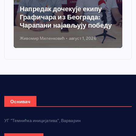
Спортски центар “Ћићевац”
добија савремени систем
грејања
Никола Петровић
јул 31, 2026
Оснивач
УГ “Темнићка иницијатива”, Варварин