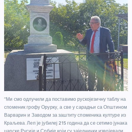
“Ми смо одлучили да поставимо рускојезичну таблу на
споменик грофу Орурку, а све у сарадњи са Општином
Варварин и Заводом за заштиту споменика културе из
Краљева. Леп је јубилеј 215 година да се сетимо јунака
царске Русије и Србије који су заједнички извојевали