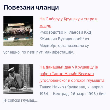
a
e
w
b
h
e
nt
m
h
Повезани чланци
c
ss
itt
er
at
ss
er
ail
ar
e
e
er
s
a
e
e
На Сабору у Крушаку и старо и
b
n
A
g
st
младо
o
g
p
e
Руководство и чланови КУД
o
er
p
"Живојин Вукадиновић" из
Медвеђе, организовали су
k
успешно, по пети пут, манифестацију…
На данашњи дан у Крушевцу је
рођен Ташко Начић: Великан
југословенског и српског глумишта
Ташко Начић (Крушевац, 7. април
1934. - Београд, 26. март 1993.) био
је српски глумац,…