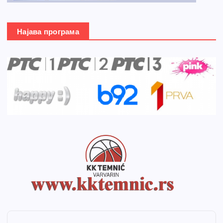
Најава програма