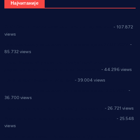
Најчитаније
СНС: Осуда говора мржње и насиља над женама
- 107.872
views
Планска искључења електричне енергије за 27.07.2022.
-
85.732 views
Горан Макрагић директор, Ђорђе Бајић спортски
директор новог прволигаша из Варварина
- 44.296 views
Цене на крушевачким пијацама
- 39.004 views
Планска искључења електричне енергије за 19.05.2021.
-
36.700 views
Реконструкција хотела “Плажа” у Варварину
- 26.721 views
Апел за помоћ породици Марковић из Варварина
- 25.548
views
Саопштење и демант Дома здравља “Др Властимир