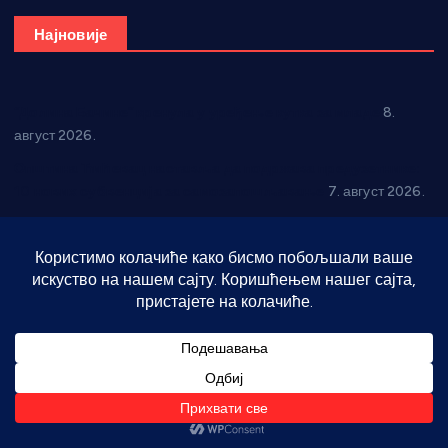
Најновије
“Долина Бачине” кренула у уређење кутка за младе
8.
август 2026.
Општина Ћићевац наставља да подржава предузетнике:
10 нових субвенција за самозапошљавање
7. август 2026.
Вражогрнци чувају традицију: “Михољски сусрети села”
уз спортска надметања и забаву
6. август 2026.
Варварин подржао 25 нових предузетника: За
самозапошљавање по 380.000 динара
6. август 2026.
“Трстеник на Морави” од 10. до 16. августа: Богат програм
за све генерације
6. август 2026.
“Да се ради и гради по твом”: Трстеник улаже 4 милиона
динара у пројекте грађана
6. август 2026.