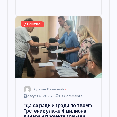
b
n
A
g
e
e
o
g
p
e
st
o
er
p
k
ДРУШТВО
Драган Ивановић
август 6, 2026
0 Comments
“Да се ради и гради по твом”:
Трстеник улаже 4 милиона
динара у пројекте грађана