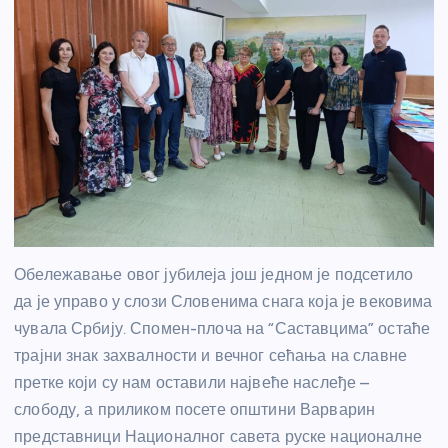
Обележавање овог јубилеја још једном је подсетило
да је управо у слози Словенима снага која је вековима
чувала Србију. Спомен-плоча на “Саставцима” остаће
трајни знак захвалности и вечног сећања на славне
претке који су нам оставили највеће наслеђе –
слободу, а приликом посете општини Варварин
представници Националног савета руске националне