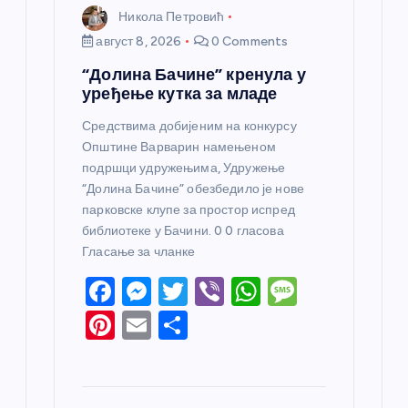
Никола Петровић
август 8, 2026
0 Comments
“Долина Бачине” кренула у
уређење кутка за младе
Средствима добијеним на конкурсу
Општине Варварин намењеном
подршци удружењима, Удружење
“Долина Бачине” обезбедило је нове
парковске клупе за простор испред
библиотеке у Бачини. 0 0 гласова
Гласање за чланке
F
M
T
Vi
W
M
a
e
w
b
h
e
Pi
E
S
c
ss
itt
er
at
ss
nt
m
h
e
e
er
s
a
er
ail
ar