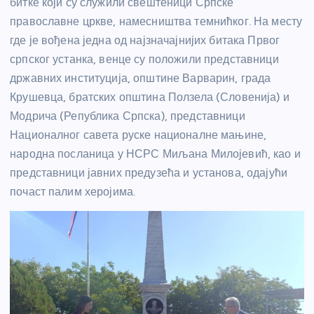
битке који су служили свештеници Српске
православне цркве, намесништва темнићког. На месту
где је вођена једна од најзначајнијих битака Првог
српског устанка, венце су положили представници
државних институција, општине Варварин, града
Крушевца, братских општина Ползела (Словенија) и
Модрича (Република Српска), представници
Националног савета руске националне мањине,
народна посланица у НСРС Миљана Милојевић, као и
представници јавних предузећа и установа, одајући
почаст палим херојима.