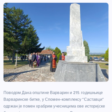
Поводом Дана општине Варварин и 215. годишњице
Варваринске битке, у Спомен-комплексу “Саставци”
одржан је помен храбрим учесницима ове историјске