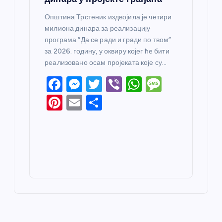
Општина Трстеник издвојила је четири
милиона динара за реализацију
програма “Да се ради и гради по твом”
за 2026. годину, у оквиру којег ће бити
реализовано осам пројеката које су…
F
M
T
Vi
W
M
a
e
w
b
h
e
Pi
E
S
c
ss
itt
er
at
ss
nt
m
h
e
e
er
s
a
er
ail
ar
b
n
A
g
e
e
o
g
p
e
st
o
er
p
k