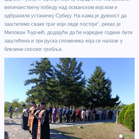
величанствену победу над османском војском и
одбранили устаничку Србију. На нама је дужност да
заштитимо сваки траг који овде постоји”, рекао је
Милован Ћурчић, додајући да ће наредне године бити
заштићена и три руска споменика која се налазе у
близини сеоског гробља.