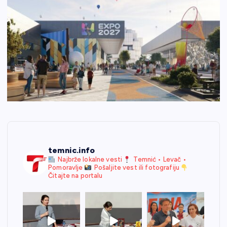
temnic.info
Najbrže lokalne vesti
Temnić • Levač •
Pomoravlje
Pošaljite vest ili fotografiju
Čitajte na portalu